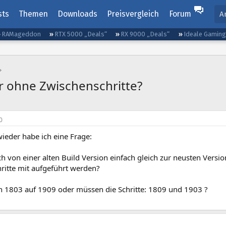
sts
Themen
Downloads
Preisvergleich
Forum
A
RAMageddon
RTX 5000 „Deals“
RX 9000 „Deals“
Ideale Gamin
r ohne Zwischenschritte?
0
ieder habe ich eine Frage:
ch von einer alten Build Version einfach gleich zur neusten Vers
ritte mit aufgeführt werden?
n 1803 auf 1909 oder müssen die Schritte: 1809 und 1903 ?