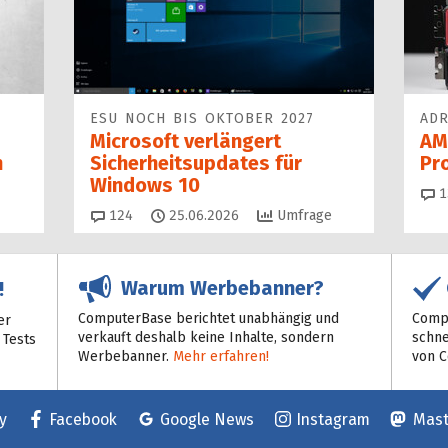
ESU NOCH BIS OKTOBER 2027
ADR
Microsoft verlängert
AM
n
Sicherheitsupdates für
Pr
Windows 10
1
Kommentare
124
25.06.2026
Umfrage
Warum Werbebanner?
!
ComputerBase berichtet unabhängig und
Compu
er
verkauft deshalb keine Inhalte, sondern
schne
 Tests
Werbebanner.
Mehr erfahren!
von 
y
Facebook
Google News
Instagram
Mas