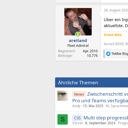
28. August 202
Über ein In
aktuellste.
Gruss Alex
areiland
Asrock B550, R
Fleet Admiral
Registriert
Apr. 2010
Tekkie Bo
R
Beiträge
10.776
e
a
k
t
i
Ähnliche Themen
o
n
e
Zwischenschritt vo
News
n
Pro und Teams verfügba
:
Andy
15. Mai 2025
KI, Sprachmo
Multi step progress
CSS
S
S3cret
8. September 2023
Progr