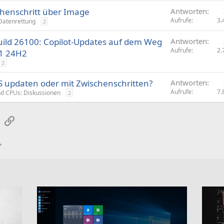
schenschritt über Image
Antworten
Aufrufe
3.
Datenrettung
2
uild 26100: Copilot-Updates auf dem Weg
Antworten
Aufrufe
2.
1 24H2
2
S updaten oder mit Zwischenschritten?
Antworten
Aufrufe
7.
d CPUs: Diskussionen
2
sApp
E-Mail
Link