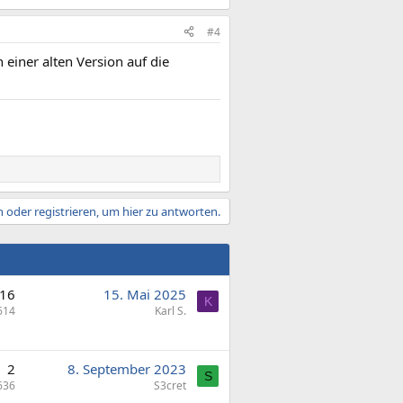
#4
einer alten Version auf die
 oder registrieren, um hier zu antworten.
16
15. Mai 2025
K
614
Karl S.
2
8. September 2023
S
636
S3cret