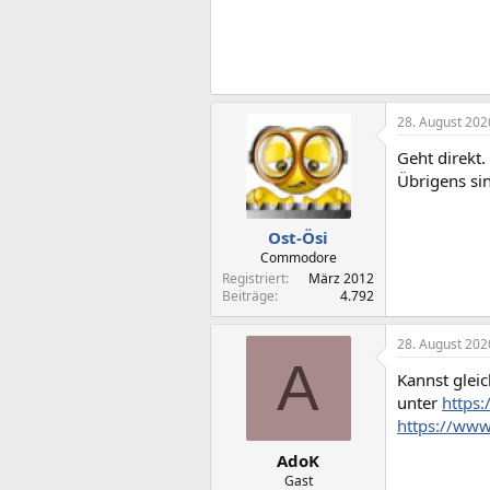
28. August 202
Geht direkt.
Übrigens sin
Ost-Ösi
Commodore
Registriert
März 2012
Beiträge
4.792
28. August 202
A
Kannst glei
unter
https
https://ww
AdoK
Gast