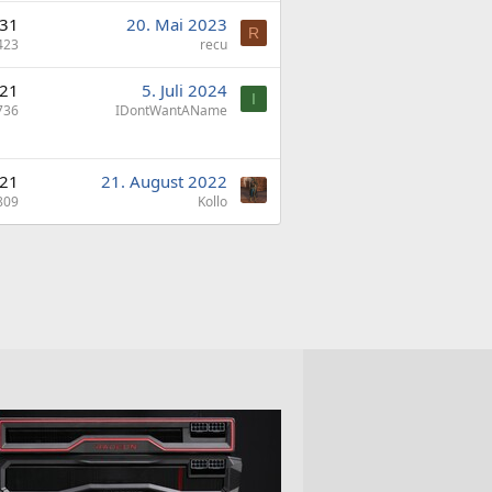
31
20. Mai 2023
R
423
recu
21
5. Juli 2024
I
736
IDontWantAName
21
21. August 2022
809
Kollo