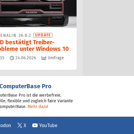
ENALIN 26.6.2
UPDATE
D bestätigt Treiber-
obleme unter Windows 10
Kommentare
35
24.06.2026
Umfrage
ComputerBase Pro
terBase Pro ist die werbefreie,
lle, flexible und zugleich faire Variante
ComputerBase.
Mehr dazu!
todon
X
YouTube