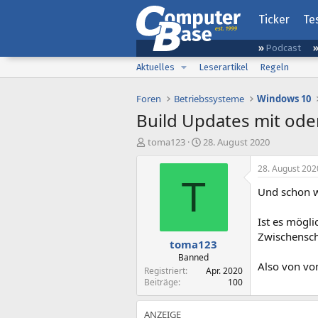
Ticker
Te
Podcast
Aktuelles
Leserartikel
Regeln
Foren
Betriebssysteme
Windows 10
Build Updates mit ode
E
E
toma123
28. August 2020
r
r
s
s
28. August 202
t
t
T
Und schon w
e
e
l
l
l
l
Ist es mögli
e
t
Zwischensch
toma123
r
a
m
Banned
Also von vo
Registriert
Apr. 2020
Beiträge
100