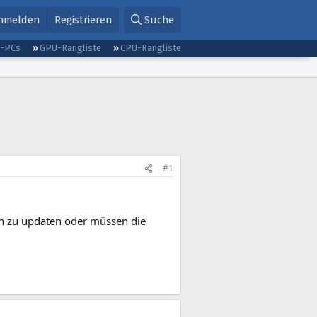
nmelden
Registrieren
Suche
g-PCs
GPU-Rangliste
CPU-Rangliste
#1
ion zu updaten oder müssen die