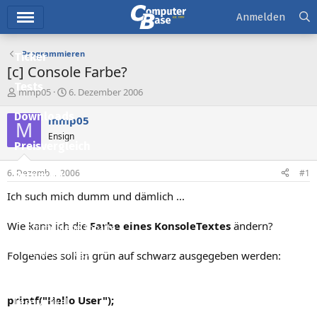
Hauptmenü
Anmelden
Programmieren
Ticker
[c] Console Farbe?
Tests
E
E
mmp05
6. Dezember 2006
r
r
Downloads
s
s
mmp05
M
t
t
Ensign
e
e
Preisvergleich
l
l
l
l
6. Dezember 2006
#1
Forum
e
t
r
a
Ich such mich dumm und dämlich ...
Aktuelles
m
Wie kann ich die
Farbe eines KonsoleTextes
ändern?
Empfohlene Inhalte
Neue Beiträge
Folgendes soll in grün auf schwarz ausgegeben werden:
Neueste Aktivitäten
printf("Hello User");
Leserartikel