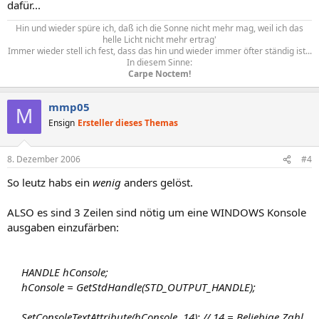
dafür...
Hin und wieder spüre ich, daß ich die Sonne nicht mehr mag, weil ich das
helle Licht nicht mehr ertrag'
Immer wieder stell ich fest, dass das hin und wieder immer öfter ständig ist...
In diesem Sinne:
Carpe Noctem!
mmp05
M
Ensign
Ersteller dieses Themas
8. Dezember 2006
#4
So leutz habs ein
wenig
anders gelöst.
ALSO es sind 3 Zeilen sind nötig um eine WINDOWS Konsole
ausgaben einzufärben:
HANDLE hConsole;
hConsole = GetStdHandle(STD_OUTPUT_HANDLE);
SetConsoleTextAttribute(hConsole, 14); // 14 = Beliebige Zahl