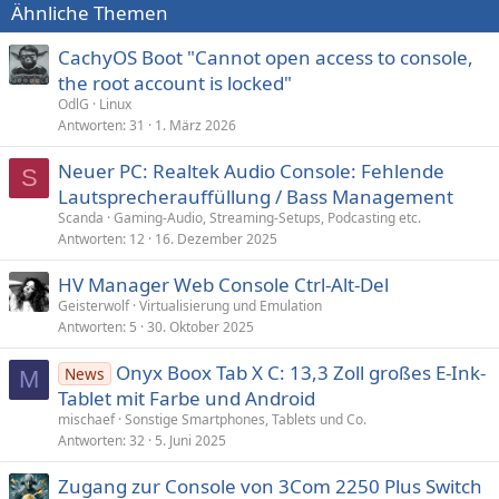
Ähnliche Themen
CachyOS Boot "Cannot open access to console,
the root account is locked"
OdlG
Linux
Antworten
31
1. März 2026
Neuer PC: Realtek Audio Console: Fehlende
S
Lautsprecherauffüllung / Bass Management
Scanda
Gaming-Audio, Streaming-Setups, Podcasting etc.
Antworten
12
16. Dezember 2025
HV Manager Web Console Ctrl-Alt-Del
Geisterwolf
Virtualisierung und Emulation
Antworten
5
30. Oktober 2025
Onyx Boox Tab X C: 13,3 Zoll großes E-Ink-
News
M
Tablet mit Farbe und Android
mischaef
Sonstige Smartphones, Tablets und Co.
Antworten
32
5. Juni 2025
Zugang zur Console von 3Com 2250 Plus Switch