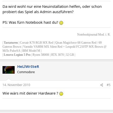
Da wird wohl nur eine Neuinstallation helfen, oder schon
probiert das Spiel als Admin auszführen?
PS: Was fürn Notebook hast du?
Notebookjournal Mod. i. R.
|
Tastaturen
| Corsair K70 RGB MX Red | Qisan Magicforce 68 Gateron Red / 69
Gateron Brown | Varmilo VA88M MX Silent Red + Leopold FC210TP MX Brown @
MiTo PulseSA | IBM Model M |
|
Lenovo Legion 5 Pro
| Ryzen 5800H | RTX 3070 | 32 GB |
HeLlWrIteR
Commodore
14. November 2010
#5
Wie wärs mit deiner Hardware ?