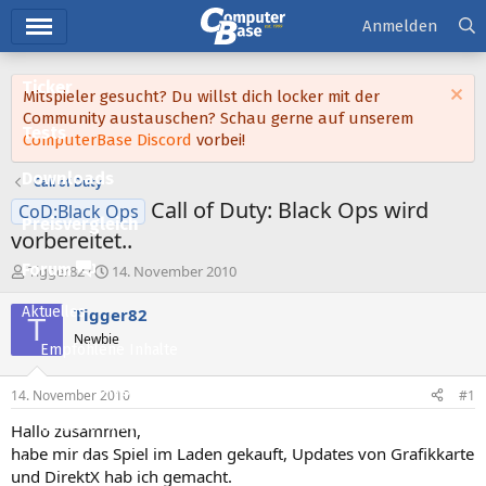
Hauptmenü
Anmelden
Ticker
Mitspieler gesucht? Du willst dich locker mit der
Community austauschen? Schau gerne auf unserem
Tests
ComputerBase Discord
vorbei!
Downloads
Call of Duty
Call of Duty: Black Ops wird
CoD:Black Ops
Preisvergleich
vorbereitet..
Forum
E
E
Tigger82
14. November 2010
r
r
s
s
Aktuelles
Tigger82
T
t
t
Newbie
e
e
Empfohlene Inhalte
l
l
l
l
Neue Beiträge
14. November 2010
#1
e
t
Neueste Aktivitäten
r
a
Hallo zusammen,
m
habe mir das Spiel im Laden gekauft, Updates von Grafikkarte
Leserartikel
und DirektX hab ich gemacht.