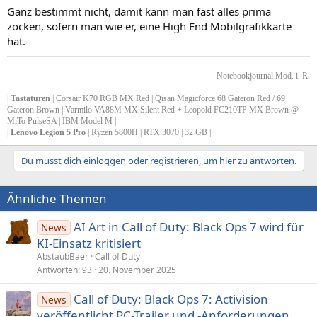
Ganz bestimmt nicht, damit kann man fast alles prima
zocken, sofern man wie er, eine High End Mobilgrafikkarte
hat.
Notebookjournal Mod. i. R.
|
Tastaturen
| Corsair K70 RGB MX Red | Qisan Magicforce 68 Gateron Red / 69
Gateron Brown | Varmilo VA88M MX Silent Red + Leopold FC210TP MX Brown @
MiTo PulseSA | IBM Model M |
|
Lenovo Legion 5 Pro
| Ryzen 5800H | RTX 3070 | 32 GB |
Du musst dich einloggen oder registrieren, um hier zu antworten.
Ähnliche Themen
AI Art in Call of Duty: Black Ops 7 wird für
News
KI-Einsatz kritisiert
AbstaubBaer
Call of Duty
Antworten
93
20. November 2025
Call of Duty: Black Ops 7: Activision
News
veröffentlicht PC-Trailer und -Anforderungen