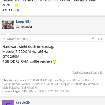
Neuinstalation hab ich auch schon probiert und als Admin
auch.....
Asus G60J
LoopNBj
Commander
14. November 2010
#10
Hardware steht doch im dxdiag:
Mobile i7 720QM 4x1,6GHz
GTX 260M
4GB DDR3 RAM, sollte reichen
Notebookjournal Mod. i. R.
|
Tastaturen
| Corsair K70 RGB MX Red | Qisan Magicforce 68 Gateron Red / 69
Gateron Brown | Varmilo VA88M MX Silent Red + Leopold FC210TP MX Brown @
MiTo PulseSA | IBM Model M |
|
Lenovo Legion 5 Pro
| Ryzen 5800H | RTX 3070 | 32 GB |
credo2k