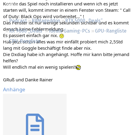
Konnte das Spiel noch installieren und wenn ich es jetzt
Regeln
starten will, kommt immer in einem Fenster von Steam: " Call
of Duty: Black Ops wird vorbereitet..." !
Podcast
RAMageddon
RTX 5000 „Deals“
Das Fenster ist nur wenige sekunden sichtbar und es kommt
danach keine Fehlermeldung.
RX 9000 „Deals“
Ideale Gaming-PCs
GPU-Rangliste
Es passiert einfach gar nix.
CPU-Rangliste
Hab jetzt schon alles was mir einfällt probiert mich 2,5Std
lang mit Goggle beschäftigt finde aber nix.
Die Dxdiag habe ich angehängt. Hoffe mir kann bitte jemand
helfen?
Will endlich mal ein wenig spielen!!
GRuß und Danke Rainer
Anhänge