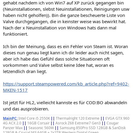
gehabt nachdem ich von Win7 auf XP zurück gegangen bin
(Neuinstallationen, slebst Neuinstallationen, Reinigungen usw
haben nicht geholfen)). Bin die ganze bescheuerte Liste von
Valve durchgegangen, die in keinster weise was bewirkt hat.
Nach der x Neuinstallation von Windows hats dann mal
funktioniert.
Ich bin der Meinung, dass es ein Fehler von Steam ist. Woran
dieses nun genau liegt kann ich dir leider auch nicht sagen,
aber ich habe das Gefühl dass solche Situationen oft
vorkommen und Valve selbst keine Idee hat, woran es
letzendlich dran liegt.
https://support.steampowered.com/kb_article.php?ref=9402-
MKEN-1517
Ist jetzt für HL2, vielleicht kannste es für COD:BO abwandeln
und das ausprobieren.
MainPC:
Intel Core i5 2550K
||
Thermalright 120 Extreme
||
EVGA GTX 960
4G ACX 2.0
||
16GB Corsair
||
Asrock Z68 Extreme7 Gen3
||
Cougar
Panzer Max
||
Seasonic 560W
||
Samsung 850Pro SSD 128GB & SanDisk
128GB & Crucial M3 64GB + 2x2TB Western Digital Green