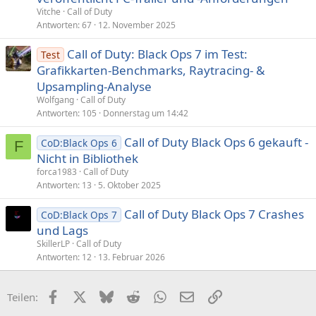
Vitche
Call of Duty
Antworten
67
12. November 2025
Call of Duty: Black Ops 7 im Test:
Test
Grafikkarten-Benchmarks, Raytracing- &
Upsampling-Analyse
Wolfgang
Call of Duty
Antworten
105
Donnerstag um 14:42
Call of Duty Black Ops 6 gekauft -
CoD:Black Ops 6
F
Nicht in Bibliothek
forca1983
Call of Duty
Antworten
13
5. Oktober 2025
Call of Duty Black Ops 7 Crashes
CoD:Black Ops 7
und Lags
SkillerLP
Call of Duty
Antworten
12
13. Februar 2026
Facebook
X (Twitter)
Bluesky
Reddit
WhatsApp
E-Mail
Link
Teilen: