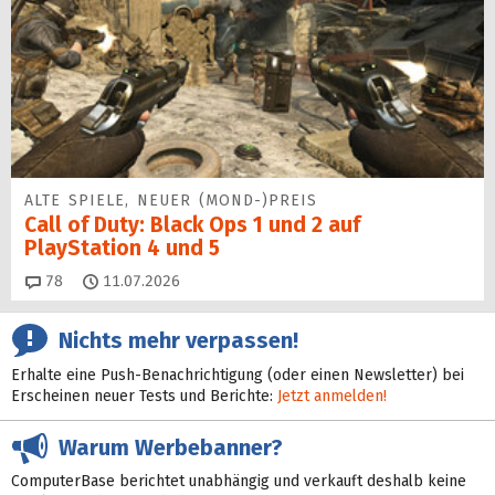
ALTE SPIELE, NEUER (MOND-)PREIS
Call of Duty: Black Ops 1 und 2 auf
PlayStation 4 und 5
Kommentare
78
11.07.2026
Nichts mehr verpassen!
Erhalte eine Push-Benachrichtigung (oder einen Newsletter) bei
Erscheinen neuer Tests und Berichte:
Jetzt anmelden!
Warum Werbebanner?
ComputerBase berichtet unabhängig und verkauft deshalb keine