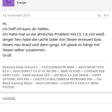
C
Ensign
14. November 2010
#11
Hi,
ich hoff ich kann dir helfen.
Ich hatte mal so ein ähnliches Problem mit CS 1.6 (ich weiß
länger her) habe die cache Datei von Steam erneuert bzw.
Steam neu drauf und dann gings. Ich glaub es hängt mit
Steam selber zusammen.
Gruß
Nanoxia Deep Silence 3 -:- COOLERMASTER B600 -:- ASUS M5A97 EVO
R2.0 -:- ASUS DIRECT CU II OC R9 290 -:- AMD FX 8350 -:- CORSAIR 8GB
DDR3 1333 -:- 64GB SanDisk SSD -:- WD Blue 2,5 Zoll 500GB -:- SONY
OPTIARC DVD RW -:- LOGITECH MULTIMEDIA KEYBOARD 600 -:- Tte
Black Gaming Maus -:- ASUS VW246H -:- LOGITECH S220 2.1 MINI-
SYSTEM