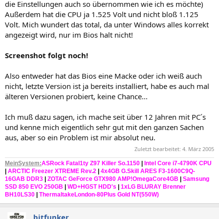
die Einstellungen auch so übernommen wie ich es möchte)
Außerdem hat die CPU ja 1.525 Volt und nicht bloß 1.125
Volt. Mich wundert das total, da unter Windows alles korrekt
angezeigt wird, nur im Bios halt nicht!
Screenshot folgt noch!
Also entweder hat das Bios eine Macke oder ich weiß auch
nicht, letzte Version ist ja bereits installiert, habe es auch mal
älteren Versionen probiert, keine Chance...
Ich muß dazu sagen, ich mache seit über 12 Jahren mit PC´s
und kenne mich eigentlich sehr gut mit den ganzen Sachen
aus, aber so ein Problem ist mir absolut neu.
Zuletzt bearbeitet:
4. März 2005
MeinSystem
:
ASRock Fatal1ty Z97 Killer So.1150
|
Intel Core i7-4790K CPU
|
ARCTIC Freezer XTREME Rev.2
|
4x4GB G.Skill ARES F3-1600C9Q-
16GAB DDR3
|
ZOTAC GeForce GTX980 AMP!OmegaCore4GB
|
Samsung
SSD 850 EVO 250GB
|
WD+HGST HDD's
|
1xLG BLURAY Brenner
BH10LS30
|
ThermaltakeLondon-80Plus Gold NT(550W)
bitfunker