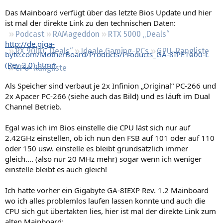
Regeln
Das Mainboard verfügt über das letzte Bios Update und hier
ist mal der direkte Link zu den technischen Daten:
Podcast
RAMageddon
RTX 5000 „Deals“
http://de.giga-
RX 9000 „Deals“
Ideale Gaming-PCs
GPU-Rangliste
byte.com/MotherBoard/Products/Products_GA-8IPE1000-L
(Rev 2.0).htm#
CPU-Rangliste
Als Speicher sind verbaut je 2x Infinion „Original“ PC-266 und
2x Apacer PC-266 (siehe auch das Bild) und es läuft im Dual
Channel Betrieb.
Egal was ich im Bios einstelle die CPU läst sich nur auf
2.42GHz einstellen, ob ich nun den FSB auf 101 oder auf 110
oder 150 usw. einstelle es bleibt grundsätzlich immer
gleich.... (also nur 20 MHz mehr) sogar wenn ich weniger
einstelle bleibt es auch gleich!
Ich hatte vorher ein Gigabyte GA-8IEXP Rev. 1.2 Mainboard
wo ich alles problemlos laufen lassen konnte und auch die
CPU sich gut übertakten lies, hier ist mal der direkte Link zum
alten Mainboard: