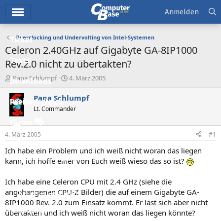
Hauptmenü
Anmelden
Overclocking und Undervolting von Intel-Systemen
Ticker
Celeron 2.40GHz auf Gigabyte GA-8IP1000
Tests
Rev.2.0 nicht zu übertakten?
E
E
Papa Schlumpf
4. März 2005
Downloads
r
r
s
s
Papa Schlumpf
Preisvergleich
t
t
Lt. Commander
e
e
l
l
Forum
l
l
4. März 2005
#1
e
t
Aktuelles
r
a
Ich habe ein Problem und ich weiß nicht woran das liegen
m
Empfohlene Inhalte
kann, ich hoffe einer von Euch weiß wieso das so ist?
Neue Beiträge
Ich habe eine Celeron CPU mit 2.4 GHz (siehe die
angehangenen CPU-Z Bilder) die auf einem Gigabyte GA-
Neueste Aktivitäten
8IP1000 Rev. 2.0 zum Einsatz kommt. Er läst sich aber nicht
Leserartikel
übertakten und ich weiß nicht woran das liegen könnte?