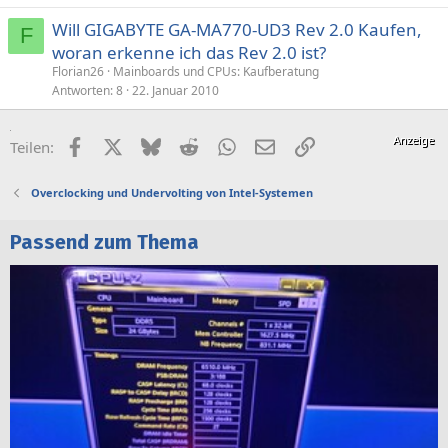
Will GIGABYTE GA-MA770-UD3 Rev 2.0 Kaufen,
F
woran erkenne ich das Rev 2.0 ist?
Florian26
Mainboards und CPUs: Kaufberatung
Antworten
8
22. Januar 2010
Facebook
X (Twitter)
Bluesky
Reddit
WhatsApp
E-Mail
Link
Teilen:
Overclocking und Undervolting von Intel-Systemen
Passend zum Thema