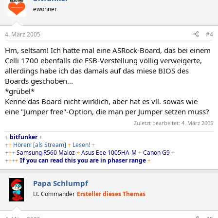
ewohner
4. März 2005
#4
Hm, seltsam! Ich hatte mal eine ASRock-Board, das bei einem
Celli 1700 ebenfalls die FSB-Verstellung völlig verweigerte,
allerdings habe ich das damals auf das miese BIOS des
Boards geschoben...
*grübel*
Kenne das Board nicht wirklich, aber hat es vll. sowas wie
eine "Jumper free"-Option, die man per Jumper setzen muss?
Zuletzt bearbeitet:
4. März 2005
+
bitfunker
+
++
Hören!
[als Stream]
+
Lesen!
+
+++
Samsung R560 Maloz
+
Asus Eee 1005HA-M
+
Canon G9
+
++++
If you can read this you are in phaser range
+
Papa Schlumpf
Lt. Commander
Ersteller dieses Themas