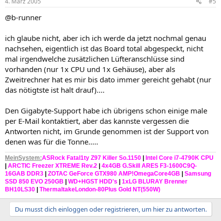
4. März 2005
#5
@b-runner
ich glaube nicht, aber ich ich werde da jetzt nochmal genau
nachsehen, eigentlich ist das Board total abgespeckt, nicht
mal irgendwelche zusätzlichen Lüfteranschlüsse sind
vorhanden (nur 1x CPU und 1x Gehäuse), aber als
Zweitrechner hat es mir bis dato immer gereicht gehabt (nur
das nötigtste ist halt drauf)....
Den Gigabyte-Support habe ich übrigens schon einige male
per E-Mail kontaktiert, aber das kannste vergessen die
Antworten nicht, im Grunde genommen ist der Support von
denen was für die Tonne.....
MeinSystem
:
ASRock Fatal1ty Z97 Killer So.1150
|
Intel Core i7-4790K CPU
|
ARCTIC Freezer XTREME Rev.2
|
4x4GB G.Skill ARES F3-1600C9Q-
16GAB DDR3
|
ZOTAC GeForce GTX980 AMP!OmegaCore4GB
|
Samsung
SSD 850 EVO 250GB
|
WD+HGST HDD's
|
1xLG BLURAY Brenner
BH10LS30
|
ThermaltakeLondon-80Plus Gold NT(550W)
Du musst dich einloggen oder registrieren, um hier zu antworten.