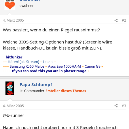
ewohner
4. März 2005
#2
Was passiert, wenn du einen Riegel rausnimmst?
Welche BIOS-Setting-Optionen hast du? (Screenie wäre
klasse, Handbuch-DL ist ein bissle groß mit ISDN).
+
bitfunker
+
++
Hören!
[als Stream]
+
Lesen!
+
+++
Samsung R560 Maloz
+
Asus Eee 1005HA-M
+
Canon G9
+
++++
If you can read this you are in phaser range
+
Papa Schlumpf
Lt. Commander
Ersteller dieses Themas
4. März 2005
#3
@b-runner
Habe ich noch nicht probiert nur mit 3 Riegeln (mache ich