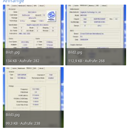
Anhänge
Bild1.jpg
Bild2.jpg
134 KB · Aufrufe: 282
112,9 KB · Aufrufe: 268
Bild3.jpg
99,3 KB · Aufrufe: 238