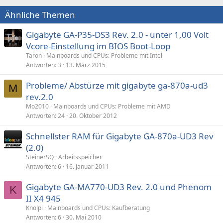
Ähnliche Themen
Gigabyte GA-P35-DS3 Rev. 2.0 - unter 1,00 Volt
Vcore-Einstellung im BIOS Boot-Loop
Taron
Mainboards und CPUs: Probleme mit Intel
Antworten
3
13. März 2015
Probleme/ Abstürze mit gigabyte ga-870a-ud3
M
rev.2.0
Mo2010
Mainboards und CPUs: Probleme mit AMD
Antworten
24
20. Oktober 2012
Schnellster RAM für Gigabyte GA-870a-UD3 Rev
(2.0)
SteinerSQ
Arbeitsspeicher
Antworten
6
16. Januar 2011
Gigabyte GA-MA770-UD3 Rev. 2.0 und Phenom
K
II X4 945
Knolpi
Mainboards und CPUs: Kaufberatung
Antworten
6
30. Mai 2010