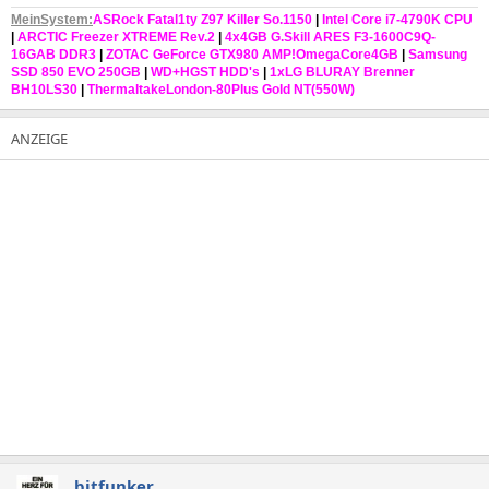
MeinSystem
:
ASRock Fatal1ty Z97 Killer So.1150
|
Intel Core i7-4790K CPU
|
ARCTIC Freezer XTREME Rev.2
|
4x4GB G.Skill ARES F3-1600C9Q-
16GAB DDR3
|
ZOTAC GeForce GTX980 AMP!OmegaCore4GB
|
Samsung
SSD 850 EVO 250GB
|
WD+HGST HDD's
|
1xLG BLURAY Brenner
BH10LS30
|
ThermaltakeLondon-80Plus Gold NT(550W)
bitfunker