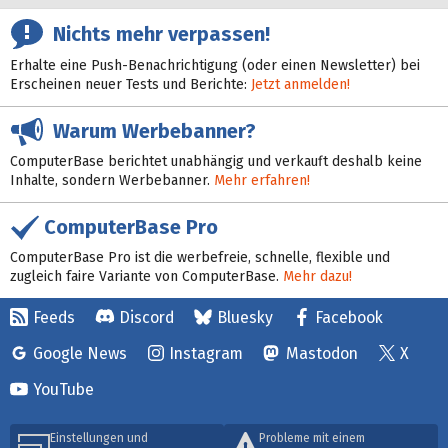
Nichts mehr verpassen!
Erhalte eine Push-Benachrichtigung (oder einen Newsletter) bei
Erscheinen neuer Tests und Berichte:
Jetzt anmelden!
Warum Werbebanner?
ComputerBase berichtet unabhängig und verkauft deshalb keine
Inhalte, sondern Werbebanner.
Mehr erfahren!
ComputerBase Pro
ComputerBase Pro ist die werbefreie, schnelle, flexible und
zugleich faire Variante von ComputerBase.
Mehr dazu!
Feeds
Discord
Bluesky
Facebook
Google News
Instagram
Mastodon
X
YouTube
Einstellungen und
Probleme mit einem