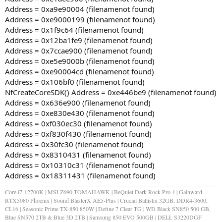
Address = 0xa9e90004 (filenamenot found)
Address = 0xe9000199 (filenamenot found)
Address = 0x1f9c64 (filenamenot found)
Address = 0x12ba1fe9 (filenamenot found)
Address = 0x7ccae900 (filenamenot found)
Address = 0xe5e9000b (filenamenot found)
Address = 0xe90004cd (filenamenot found)
Address = 0x106bf0 (filenamenot found)
NfCreateCoreSDK() Address = 0xe446be9 (filenamenot found)
Address = 0x636e900 (filenamenot found)
Address = 0xe830e430 (filenamenot found)
Address = 0xf030ec30 (filenamenot found)
Address = 0xf830f430 (filenamenot found)
Address = 0x30fc30 (filenamenot found)
Address = 0x8310431 (filenamenot found)
Address = 0x10310c31 (filenamenot found)
Address = 0x18311431 (filenamenot found)
Core i7-12700K | MSI Z690 TOMAHAWK | BeQuiet Dark Rock Pro 4 | Gainward
RTX5080 Phoenix | Sound BlasterX AE5-Plus | Crucial Ballistix 32GB, DDR4-3600,
CL16 | Seasonic Prime TX-850 850W | Define 7 Clear TG | WD Black SN850 500 GB,
Blue SN570 2TB & Blue 3D 2TB | Samsung 850 EVO 500GB | DELL S3220DGF