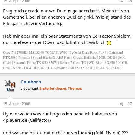
15. August 2008
#6
Frag mich gerade nur wo Du das geladen hast. Meins ist von
Gamershell, bei allen anderen Quellen (inkl. nVidia) stand das
File gar nicht zur Verfügung.
Hab mir aber mal ein paar Statements von CellFactor Spielern
durchgelesen - der Download lohnt nicht wirklich
Core i7-12700K | MSI Z690 TOMAHAWK | BeQuiet Dark Rock Pro 4 | Gainward
RTX5080 Phoenix | Sound BlasterX AE5-Plus | Crucial Ballistix 32GB, DDR4-3600,
CL16 | Seasonic Prime TX-850 850W | Define 7 Clear TG | WD Black SN850 500 GB,
Blue SN570 2TB & Blue 3D 2TB | Samsung 850 EVO 500GB | DELL S3220DGF
Celeborn
Lieutenant
Ersteller dieses Themas
15. August 2008
#7
Hy wie wo ich was runtergeladen habe ich habe es von
4players.de (Cellfactor)
und was meinst du mit nicht zur verfügung (Inkl. Nvidia) ???