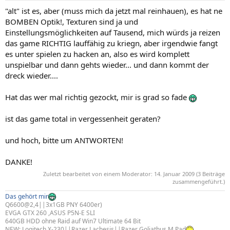
"alt" ist es, aber (muss mich da jetzt mal reinhauen), es hat ne
BOMBEN Optik!, Texturen sind ja und
Einstellungsmöglichkeiten auf Tausend, mich würds ja reizen
das game RICHTIG lauffähig zu kriegn, aber irgendwie fangt
es unter spielen zu hacken an, also es wird komplett
unspielbar und dann gehts wieder... und dann kommt der
dreck wieder....
Hat das wer mal richtig gezockt, mir is grad so fade
ist das game total in vergessenheit geraten?
und hoch, bitte um ANTWORTEN!
DANKE!
Zuletzt bearbeitet von einem Moderator:
14. Januar 2009
(3 Beiträge
zusammengeführt.)
Das gehört mir
Q6600@2,4||3x1GB PNY 6400er)
EVGA GTX 260 ,ASUS P5N-E SLI
640GB HDD ohne Raid auf Win7 Ultimate 64 Bit
NEW: Logitech X-230||Razer Lachesis||Razer Goliathus M.Pad