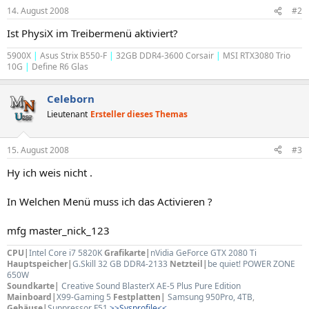
14. August 2008
#2
Ist PhysiX im Treibermenü aktiviert?
5900X
|
Asus Strix B550-F
|
32GB DDR4-3600 Corsair
|
MSI RTX3080 Trio
10G
|
Define R6 Glas
Celeborn
Lieutenant
Ersteller dieses Themas
15. August 2008
#3
Hy ich weis nicht .
In Welchen Menü muss ich das Activieren ?
mfg master_nick_123
CPU|
Intel Core i7 5820K
Grafikarte|
nVidia GeForce GTX 2080 Ti
Hauptspeicher|
G.Skill 32 GB DDR4-2133
Netzteil|
be quiet! POWER ZONE
650W
Soundkarte|
Creative Sound BlasterX AE-5 Plus Pure Edition
Mainboard|
X99-Gaming 5
Festplatten|
Samsung 950Pro, 4TB
,
Gehäuse|
Suppressor F51
>>Sysprofile<<