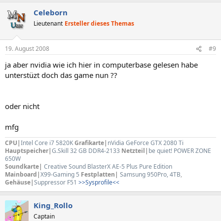
Celeborn
Lieutenant
Ersteller dieses Themas
19. August 2008
#9
ja aber nvidia wie ich hier in computerbase gelesen habe
unterstüzt doch das game nun ??
oder nicht
mfg
CPU|
Intel Core i7 5820K
Grafikarte|
nVidia GeForce GTX 2080 Ti
Hauptspeicher|
G.Skill 32 GB DDR4-2133
Netzteil|
be quiet! POWER ZONE
650W
Soundkarte|
Creative Sound BlasterX AE-5 Plus Pure Edition
Mainboard|
X99-Gaming 5
Festplatten|
Samsung 950Pro, 4TB
,
Gehäuse|
Suppressor F51
>>Sysprofile<<
King_Rollo
Captain