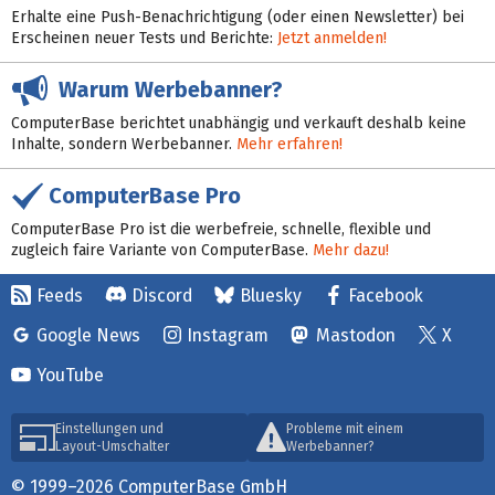
Erhalte eine Push-Benachrichtigung (oder einen Newsletter) bei
Erscheinen neuer Tests und Berichte:
Jetzt anmelden!
Warum Werbebanner?
ComputerBase berichtet unabhängig und verkauft deshalb keine
Inhalte, sondern Werbebanner.
Mehr erfahren!
ComputerBase Pro
ComputerBase Pro ist die werbefreie, schnelle, flexible und
zugleich faire Variante von ComputerBase.
Mehr dazu!
Feeds
Discord
Bluesky
Facebook
Google News
Instagram
Mastodon
X
YouTube
Einstellungen und
Probleme mit einem
Layout-Umschalter
Werbebanner?
© 1999–2026 ComputerBase GmbH