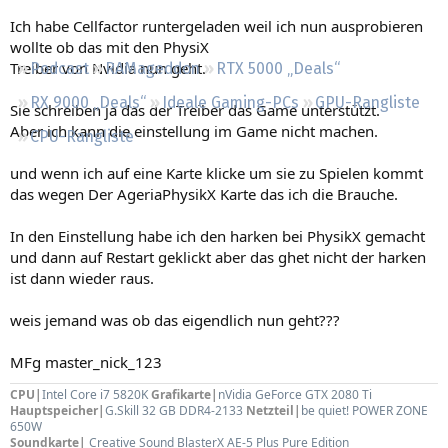
Regeln
Ich habe Cellfactor runtergeladen weil ich nun ausprobieren
wollte ob das mit den PhysiX
Treiber von Nvidia nun geht.
Podcast
RAMageddon
RTX 5000 „Deals“
RX 9000 „Deals“
Ideale Gaming-PCs
GPU-Rangliste
Sie schreiben ja das der Treiber das Game unterstützt.
Aber ich kann die einstellung im Game nicht machen.
CPU-Rangliste
und wenn ich auf eine Karte klicke um sie zu Spielen kommt
das wegen Der AgeriaPhysikX Karte das ich die Brauche.
In den Einstellung habe ich den harken bei PhysikX gemacht
und dann auf Restart geklickt aber das ghet nicht der harken
ist dann wieder raus.
weis jemand was ob das eigendlich nun geht???
MFg master_nick_123
CPU|
Intel Core i7 5820K
Grafikarte|
nVidia GeForce GTX 2080 Ti
Hauptspeicher|
G.Skill 32 GB DDR4-2133
Netzteil|
be quiet! POWER ZONE
650W
Soundkarte|
Creative Sound BlasterX AE-5 Plus Pure Edition