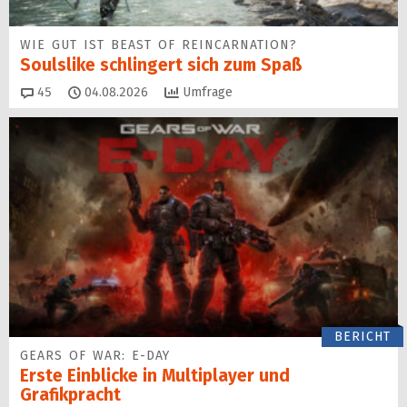
WIE GUT IST BEAST OF REINCARNATION?
Soulslike schlingert sich zum Spaß
Kommentare
45
04.08.2026
Umfrage
BERICHT
GEARS OF WAR: E-DAY
Erste Einblicke in Multiplayer und
Grafikpracht