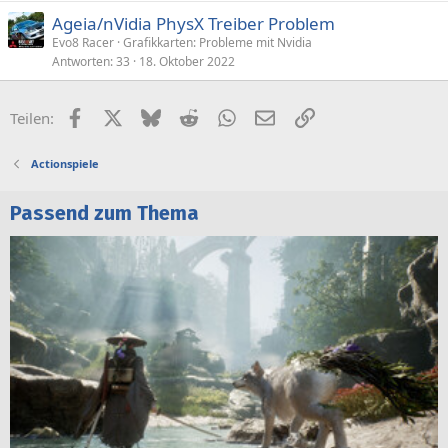
Ageia/nVidia PhysX Treiber Problem
Evo8 Racer
Grafikkarten: Probleme mit Nvidia
Antworten
33
18. Oktober 2022
Facebook
X (Twitter)
Bluesky
Reddit
WhatsApp
E-Mail
Link
Teilen:
Actionspiele
Passend zum Thema