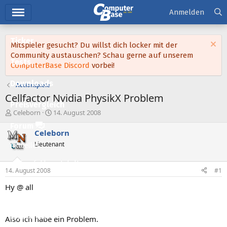
Hauptmenü
Anmelden
Ticker
Mitspieler gesucht? Du willst dich locker mit der
Community austauschen? Schau gerne auf unserem
Tests
ComputerBase Discord
vorbei!
Downloads
Actionspiele
Cellfactor Nvidia PhysikX Problem
Preisvergleich
E
E
Celeborn
14. August 2008
r
r
Forum
s
s
Celeborn
t
t
Lieutenant
Aktuelles
e
e
l
l
Empfohlene Inhalte
l
l
14. August 2008
#1
e
t
Neue Beiträge
r
a
Hy @ all
m
Neueste Aktivitäten
Leserartikel
Also ich habe ein Problem.