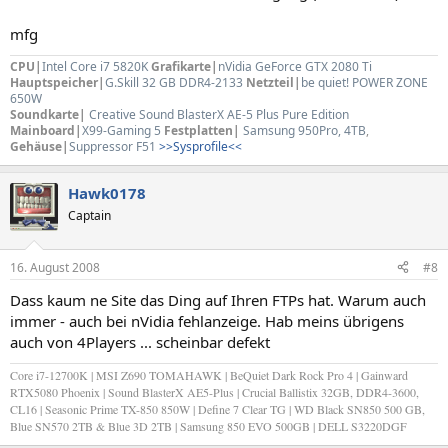
mfg
CPU|
Intel Core i7 5820K
Grafikarte|
nVidia GeForce GTX 2080 Ti
Hauptspeicher|
G.Skill 32 GB DDR4-2133
Netzteil|
be quiet! POWER ZONE
650W
Soundkarte|
Creative Sound BlasterX AE-5 Plus Pure Edition
Mainboard|
X99-Gaming 5
Festplatten|
Samsung 950Pro, 4TB
,
Gehäuse|
Suppressor F51
>>Sysprofile<<
Hawk0178
Captain
16. August 2008
#8
Dass kaum ne Site das Ding auf Ihren FTPs hat. Warum auch
immer - auch bei nVidia fehlanzeige. Hab meins übrigens
auch von 4Players ... scheinbar defekt
Core i7-12700K | MSI Z690 TOMAHAWK | BeQuiet Dark Rock Pro 4 | Gainward
RTX5080 Phoenix | Sound BlasterX AE5-Plus | Crucial Ballistix 32GB, DDR4-3600,
CL16 | Seasonic Prime TX-850 850W | Define 7 Clear TG | WD Black SN850 500 GB,
Blue SN570 2TB & Blue 3D 2TB | Samsung 850 EVO 500GB | DELL S3220DGF