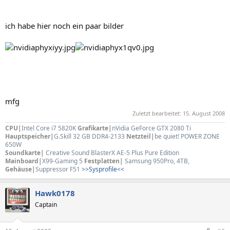
ich habe hier noch ein paar bilder
mfg
Zuletzt bearbeitet:
15. August 2008
CPU|
Intel Core i7 5820K
Grafikarte|
nVidia GeForce GTX 2080 Ti
Hauptspeicher|
G.Skill 32 GB DDR4-2133
Netzteil|
be quiet! POWER ZONE
650W
Soundkarte|
Creative Sound BlasterX AE-5 Plus Pure Edition
Mainboard|
X99-Gaming 5
Festplatten|
Samsung 950Pro, 4TB
,
Gehäuse|
Suppressor F51
>>Sysprofile<<
Hawk0178
Captain