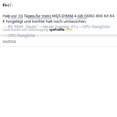
Regeln
EDIT:
Hab vor 10 Tagen für mein MDT DIMM 4 GB DDR2-800 Kit 84
Podcast
RAMageddon
RTX 5000 „Deals“
€ hingelegt und könnte halt noch umtauschen.
RX 9000 „Deals“
Ideale Gaming-PCs
GPU-Rangliste
Linux-Nutzer aus Überzeugung.
sysProfile
7701
CPU-Rangliste