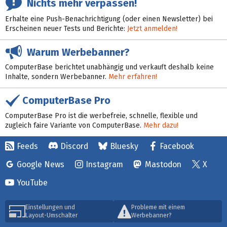
Nichts mehr verpassen!
Erhalte eine Push-Benachrichtigung (oder einen Newsletter) bei
Erscheinen neuer Tests und Berichte:
Jetzt anmelden!
Warum Werbebanner?
ComputerBase berichtet unabhängig und verkauft deshalb keine
Inhalte, sondern Werbebanner.
Mehr erfahren!
ComputerBase Pro
ComputerBase Pro ist die werbefreie, schnelle, flexible und
zugleich faire Variante von ComputerBase.
Mehr dazu!
Feeds
Discord
Bluesky
Facebook
Google News
Instagram
Mastodon
X
YouTube
Einstellungen und
Probleme mit einem
Layout-Umschalter
Werbebanner?