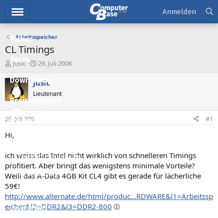
Hauptmenü
Anmelden
Arbeitsspeicher
Ticker
CL Timings
Tests
E
E
Jusic
29. Juli 2008
r
r
Downloads
s
s
Jusic
t
t
Lieutenant
e
e
Preisvergleich
l
l
l
l
29. Juli 2008
#1
Forum
e
t
r
a
Hi,
Aktuelles
m
ich weiss das Intel nicht wirklich von schnelleren Timings
Empfohlene Inhalte
profitiert. Aber bringt das wenigstens minimale Vorteile?
Neue Beiträge
Weill das A-Data 4GB Kit CL4 gibt es gerade für lächerliche
59€!
Neueste Aktivitäten
http://www.alternate.de/html/produc...RDWARE&l1=Arbeitssp
eicher&l2=DDR2&l3=DDR2-800
Leserartikel