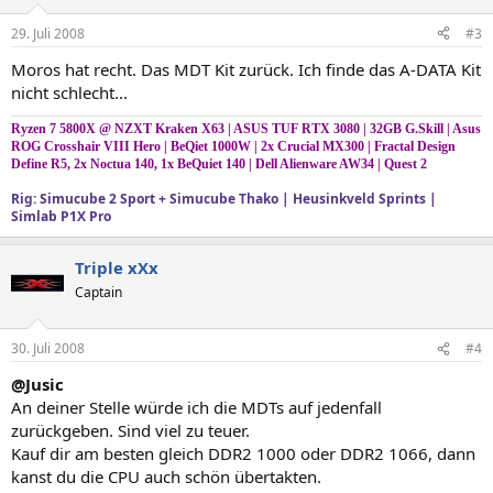
29. Juli 2008
#3
Moros hat recht. Das MDT Kit zurück. Ich finde das A-DATA Kit
nicht schlecht...
Ryzen 7 5800X @ NZXT Kraken X63 | ASUS TUF RTX 3080 | 32GB G.Skill | Asus
ROG Crosshair VIII Hero | BeQiet 1000W | 2x Crucial MX300 | Fractal Design
Define R5, 2x Noctua 140, 1x BeQuiet 140 | Dell Alienware AW34 | Quest 2
Rig: Simucube 2 Sport + Simucube Thako | Heusinkveld Sprints |
Simlab P1X Pro
Triple xXx
Captain
30. Juli 2008
#4
@Jusic
An deiner Stelle würde ich die MDTs auf jedenfall
zurückgeben. Sind viel zu teuer.
Kauf dir am besten gleich DDR2 1000 oder DDR2 1066, dann
kanst du die CPU auch schön übertakten.