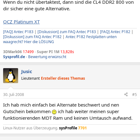
Wenn du nicht übertaktest, dann sind die CL4 DDR2 800 von
dir sicher eine gute Alternative.
OCZ Platinum XT
[FAQ] Antec P183
|
[Diskussion] zum FAQ Antec P183
|
[FAQ] Antec P182
|
[Diskussion] zum FAQ Antec P182
|
Antec P182 Festplatten unten
waagrecht? Hier die LÖSUNG
3DMark06
17499
-
Super PI 1M
13,828s
Sysprofil.de
- Bewertung erwünscht
Jusic
Lieutenant
Ersteller dieses Themas
30. Juli 2008
#5
Ich hab mich einfach bei Alternate beschwert und nen
Gutschein bekommen
ich hab weiter meinen super
funktionierenden MDT Ram und keinen Umtausch aufwand.
Linux-Nutzer aus Überzeugung.
sysProfile
7701