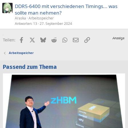
DDR5-6400 mit verschiedenen Timings... was
sollte man nehmen?
Araska
Arbeitsspeicher
Antworten
13
27. September 2024
Facebook
X (Twitter)
Bluesky
Reddit
WhatsApp
E-Mail
Link
Teilen:
Arbeitsspeicher
Passend zum Thema