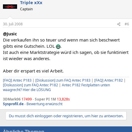
Triple xXx
Captain
30. Juli 2008
#6
@Jusic
Die verkaufen ihn so teuer und wenn man sich beschwert
gibts eine Gutschein. LOL
.
Ist auch eine Marktstrategie würd ich sagen, ob sie funktiniert
ist wieder was anderes.
Aber dir erspart es viel Arbeit.
[FAQ] Antec P183
|
[Diskussion] zum FAQ Antec P183
|
[FAQ] Antec P182
|
[Diskussion] zum FAQ Antec P182
|
Antec P182 Festplatten unten
waagrecht? Hier die LÖSUNG
3DMark06
17499
-
Super PI 1M
13,828s
Sysprofil.de
- Bewertung erwünscht
Du musst dich einloggen oder registrieren, um hier zu antworten.
Ähnliche Themen