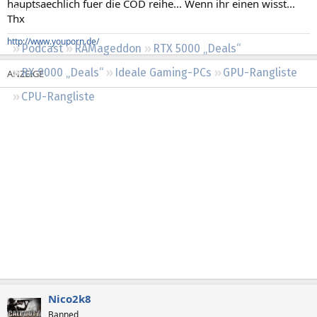
hauptsaechlich fuer die COD reihe... Wenn ihr einen wisst...
Regeln
Thx
http://www.youporn.de/
Podcast
RAMageddon
RTX 5000 „Deals“
RX 9000 „Deals“
Ideale Gaming-PCs
GPU-Rangliste
CPU-Rangliste
Nico2k8
Banned