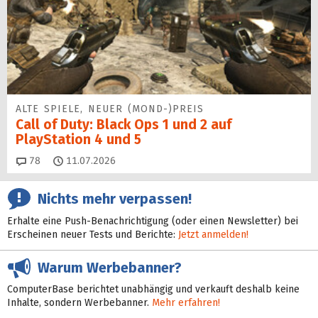
ALTE SPIELE, NEUER (MOND-)PREIS
Call of Duty: Black Ops 1 und 2 auf
PlayStation 4 und 5
Kommentare
78
11.07.2026
Nichts mehr verpassen!
Erhalte eine Push-Benachrichtigung (oder einen Newsletter) bei
Erscheinen neuer Tests und Berichte:
Jetzt anmelden!
Warum Werbebanner?
ComputerBase berichtet unabhängig und verkauft deshalb keine
Inhalte, sondern Werbebanner.
Mehr erfahren!