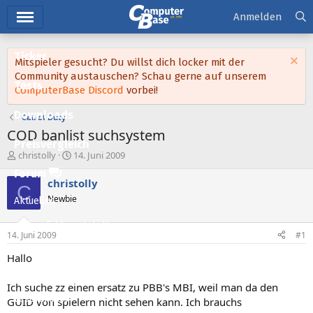
Hauptmenü
Anmelden
Ticker
Mitspieler gesucht? Du willst dich locker mit der
Community austauschen? Schau gerne auf unserem
Tests
ComputerBase Discord
vorbei!
Downloads
Call of Duty
COD banlist suchsystem
Preisvergleich
E
E
christolly
14. Juni 2009
r
r
Forum
s
s
christolly
C
t
t
Newbie
Aktuelles
e
e
l
l
Empfohlene Inhalte
l
l
14. Juni 2009
#1
e
t
Neue Beiträge
r
a
Hallo
m
Neueste Aktivitäten
Ich suche zz einen ersatz zu PBB's MBI, weil man da den
Leserartikel
GUID von spielern nicht sehen kann. Ich brauchs