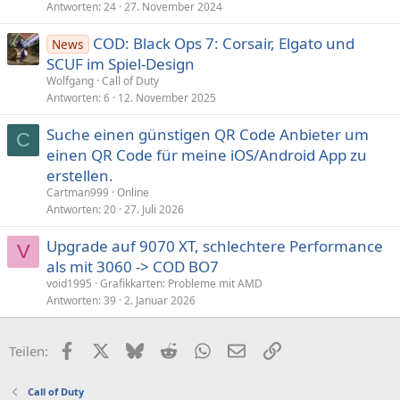
Antworten
24
27. November 2024
COD: Black Ops 7: Corsair, Elgato und
News
SCUF im Spiel-Design
Wolfgang
Call of Duty
Antworten
6
12. November 2025
Suche einen günstigen QR Code Anbieter um
C
einen QR Code für meine iOS/Android App zu
erstellen.
Cartman999
Online
Antworten
20
27. Juli 2026
Upgrade auf 9070 XT, schlechtere Performance
V
als mit 3060 -> COD BO7
void1995
Grafikkarten: Probleme mit AMD
Antworten
39
2. Januar 2026
Facebook
X (Twitter)
Bluesky
Reddit
WhatsApp
E-Mail
Link
Teilen:
Call of Duty