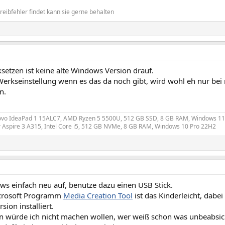
reibfehler findet kann sie gerne behalten
setzen ist keine alte Windows Version drauf.
Werkseinstellung wenn es das da noch gibt, wird wohl eh nur be
n.
ovo IdeaPad 1 15ALC7, AMD Ryzen 5 5500U, 512 GB SSD, 8 GB RAM, Windows 
 Aspire 3 A315, Intel Core i5, 512 GB NVMe, 8 GB RAM, Windows 10 Pro 22H2
ws einfach neu auf, benutze dazu einen USB Stick.
crosoft Programm
Media Creation Tool
ist das Kinderleicht, dabei
ion installiert.
n würde ich nicht machen wollen, wer weiß schon was unbeabsicht