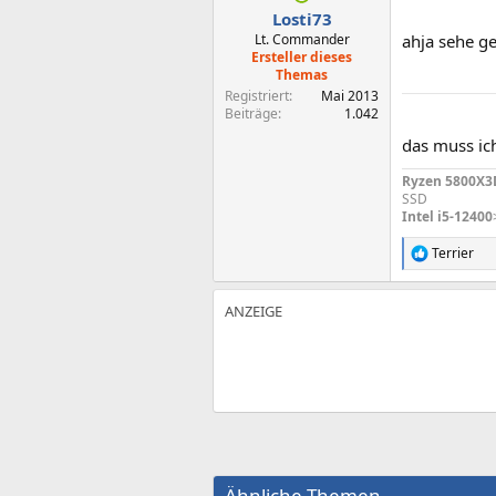
n
Losti73
:
Lt. Commander
ahja sehe ge
Ersteller dieses
Themas
Registriert
Mai 2013
Beiträge
1.042
das muss ic
Ryzen 5800X3
SSD
Intel i5-12400
Terrier
R
e
a
k
t
i
o
n
e
n
:
Ähnliche Themen