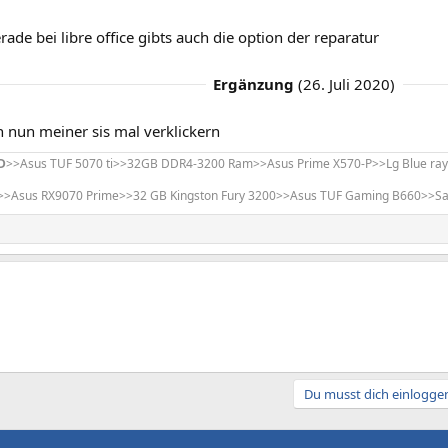
rade bei libre office gibts auch die option der reparatur
Ergänzung
(
26. Juli 2020
)
h nun meiner sis mal verklickern
D
>>Asus TUF 5070 ti>>32GB DDR4-3200 Ram>>Asus Prime X570-P>>Lg Blue ray b
>>Asus RX9070 Prime>>32 GB Kingston Fury 3200>>Asus TUF Gaming B660>>
Du musst dich einloggen