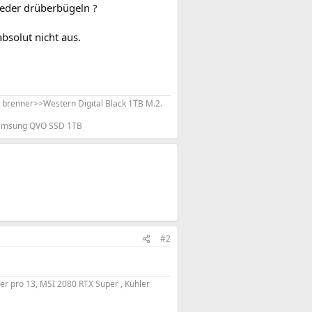
ieder drüberbügeln ?
bsolut nicht aus.
renner>>Western Digital Black 1TB M.2.
Samsung QVO SSD 1TB
#2
r pro 13, MSI 2080 RTX Super , Kühler