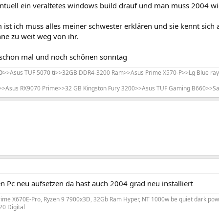
entuell ein veraltetes windows build drauf und man muss 2004 w
ist ich muss alles meiner schwester erklären und sie kennt sich a
ne zu weit weg von ihr.
 schon mal und noch schönen sonntag
D
>>Asus TUF 5070 ti>>32GB DDR4-3200 Ram>>Asus Prime X570-P>>Lg Blue ray b
>>Asus RX9070 Prime>>32 GB Kingston Fury 3200>>Asus TUF Gaming B660>>
 Pc neu aufsetzen da hast auch 2004 grad neu installiert
rime X670E-Pro, Ryzen 9 7900x3D, 32Gb Ram Hyper, NT 1000w be quiet dark powe
0 Digital