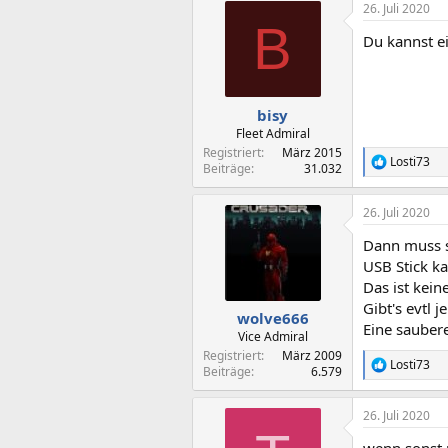
26. Juli 2020
B
Du kannst ei
bisy
Fleet Admiral
Registriert
März 2015
Losti73
R
Beiträge
31.032
e
a
26. Juli 2020
k
t
Dann muss si
i
o
USB Stick k
n
Das ist kein
e
Gibt's evtl 
n
wolve666
Eine sauber
:
Vice Admiral
Registriert
März 2009
Losti73
R
Beiträge
6.579
e
a
26. Juli 2020
k
t