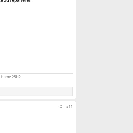
e zu reparieren.
11 Home 25H2
#11