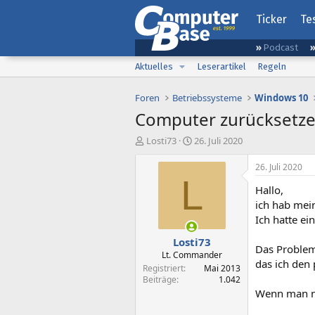
Ticker
Te
Podcast
Aktuelles
Leserartikel
Regeln
Foren
Betriebssysteme
Windows 10
Computer zurücksetz
E
E
Losti73
26. Juli 2020
r
r
s
s
26. Juli 2020
t
t
L
Hallo,
e
e
l
l
ich hab mei
l
l
Ich hatte ein
e
t
Losti73
r
a
Das Problem 
m
Lt. Commander
das ich den 
Registriert
Mai 2013
Beiträge
1.042
Wenn man nun