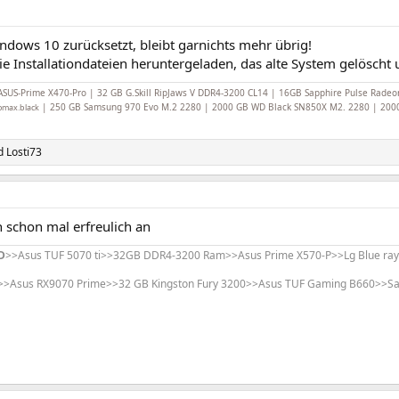
dows 10 zurücksetzt, bleibt garnichts mehr übrig!
e Installationdateien heruntergeladen, das alte System gelöscht u
ASUS-Prime X470-Pro | 32 GB G.Skill RipJaws V DDR4-3200 CL14 | 16GB Sapphire Pulse Rade
| 250 GB Samsung 970 Evo M.2 2280 | 2000 GB WD Black SN850X M2. 2280 | 2000 
omax.black
d
Losti73
h schon mal erfreulich an
D
>>Asus TUF 5070 ti>>32GB DDR4-3200 Ram>>Asus Prime X570-P>>Lg Blue ray b
>>Asus RX9070 Prime>>32 GB Kingston Fury 3200>>Asus TUF Gaming B660>>