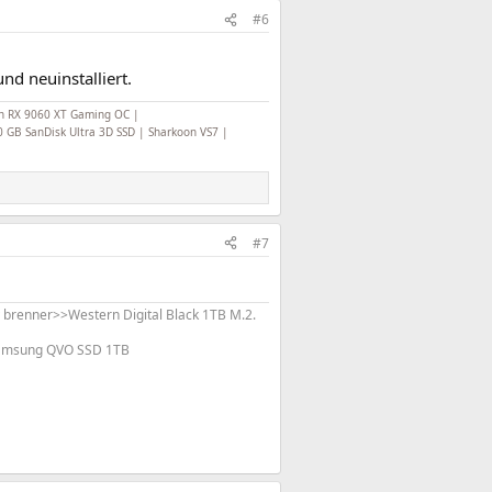
#6
nd neuinstalliert.
on RX 9060 XT Gaming OC |
GB SanDisk Ultra 3D SSD | Sharkoon VS7 |
#7
renner>>Western Digital Black 1TB M.2.
Samsung QVO SSD 1TB