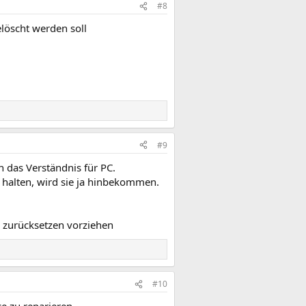
#8
elöscht werden soll
#9
h das Verständnis für PC.
 halten, wird sie ja hinbekommen.
m zurücksetzen vorziehen
#10