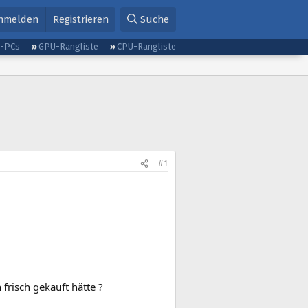
nmelden
Registrieren
Suche
g-PCs
GPU-Rangliste
CPU-Rangliste
#1
frisch gekauft hätte ?