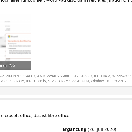
och alles funktioniert Word Pad usw. dann reicht es ja auch Offic
ieren.PNG
frufe: 178
ovo IdeaPad 1 15ALC7, AMD Ryzen 5 5500U, 512 GB SSD, 8 GB RAM, Windows 
 Aspire 3 A315, Intel Core i5, 512 GB NVMe, 8 GB RAM, Windows 10 Pro 22H2
microsoft office, das ist libre office.
Ergänzung
(
26. Juli 2020
)