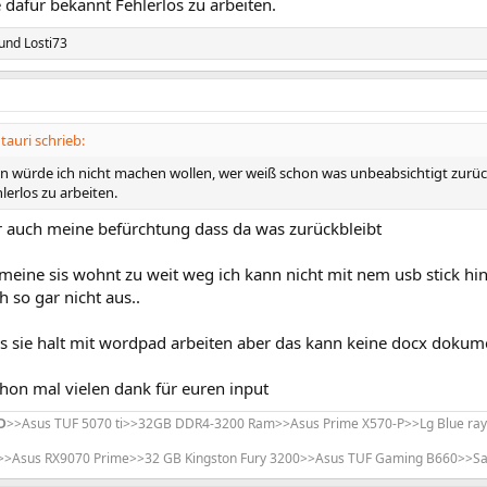
 dafür bekannt Fehlerlos zu arbeiten.
und
Losti73
auri schrieb:
n würde ich nicht machen wollen, wer weiß schon was unbeabsichtigt zurück 
erlos zu arbeiten.
ar auch meine befürchtung dass da was zurückbleibt
meine sis wohnt zu weit weg ich kann nicht mit nem usb stick hi
h so gar nicht aus..
s sie halt mit wordpad arbeiten aber das kann keine docx dokum
chon mal vielen dank für euren input
D
>>Asus TUF 5070 ti>>32GB DDR4-3200 Ram>>Asus Prime X570-P>>Lg Blue ray b
>>Asus RX9070 Prime>>32 GB Kingston Fury 3200>>Asus TUF Gaming B660>>