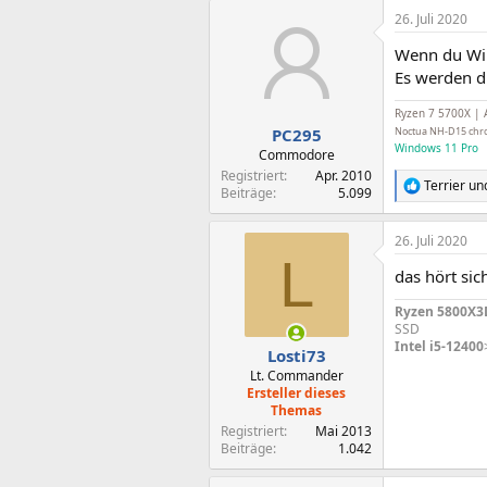
26. Juli 2020
Wenn du Win
Es werden di
Ryzen 7 5700X | 
PC295
Noctua NH-D15 chr
Windows 11 Pro
Commodore
Registriert
Apr. 2010
Terrier
un
R
Beiträge
5.099
e
a
26. Juli 2020
k
L
t
das hört sic
i
o
Ryzen 5800X3
n
SSD
e
Intel i5-12400
n
Losti73
:
Lt. Commander
Ersteller dieses
Themas
Registriert
Mai 2013
Beiträge
1.042