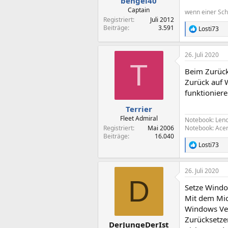
bengel40
Captain
wenn einer Sch
Registriert
Juli 2012
Beiträge
3.591
Losti73
R
e
a
26. Juli 2020
k
T
t
Beim Zurück
i
o
Zurück auf 
n
funktioniere
e
n
Terrier
:
Fleet Admiral
Notebook: Len
Registriert
Mai 2006
Notebook: Acer
Beiträge
16.040
Losti73
R
e
a
26. Juli 2020
k
D
t
Setze Windo
i
o
Mit dem Mi
n
Windows Vers
e
Zurücksetze
n
DerJungeDerIst