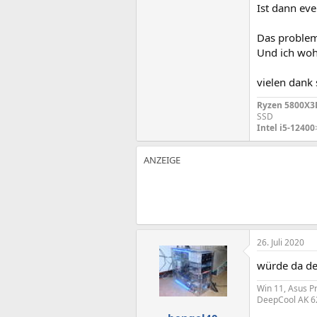
Ist dann ev
Das problem 
Und ich woh
vielen dank
Ryzen 5800X3
SSD
Intel i5-12400
26. Juli 2020
würde da den
Win 11, Asus P
DeepCool AK 62