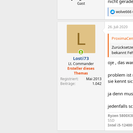
nicht gerade
:
Gast
wolve666
R
e
a
26. Juli 2020
k
L
t
i
ProximaCent
o
n
Zurücksetze
e
bekannt Fehl
n
Losti73
:
oje , das w
Lt. Commander
Ersteller dieses
Themas
problem ist 
Registriert
Mai 2013
sie kennt sic
Beiträge
1.042
ja denn mus
jedenfalls s
Ryzen 5800X3
SSD
Intel i5-12400