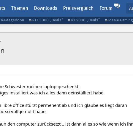
sts
Themen
Downloads
Preisvergleich
Forum
A
RAMageddon
RTX 5000 „Deals“
RX 9000 „Deals“
Ideale Gamin
en
ne Schwester meinen laptop geschenkt.
iges installiert was ich alles dann deinstalliert habe.
libre office stürzt permenent ab und ich glaube es liegt daran
pc so vollgemüllt habe.
 den computer zurücksetzt .. ist dann alles so wie wenn ich ihn 