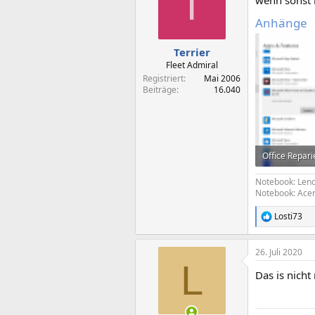
T
wenn sonst n
i
o
Anhänge
n
e
n
Terrier
:
Fleet Admiral
Registriert
Mai 2006
Beiträge
16.040
Office Repar
126,2 KB · Au
Notebook: Len
Notebook: Acer
Losti73
R
e
a
26. Juli 2020
k
L
t
Das is nicht 
i
o
n
e