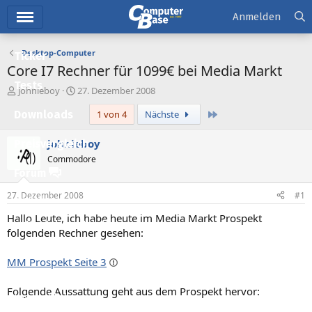
Hauptmenü
Anmelden
Desktop-Computer
Ticker
Core I7 Rechner für 1099€ bei Media Markt
Tests
E
E
johnieboy
27. Dezember 2008
r
r
Letzte
Downloads
1 von 4
Nächste
s
s
t
t
e
e
johnieboy
Preisvergleich
l
l
Commodore
l
l
Forum
e
t
r
a
27. Dezember 2008
#1
Aktuelles
m
Hallo Leute, ich habe heute im Media Markt Prospekt
Empfohlene Inhalte
folgenden Rechner gesehen:
Neue Beiträge
MM Prospekt Seite 3
Neueste Aktivitäten
Folgende Aussattung geht aus dem Prospekt hervor:
Leserartikel