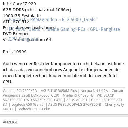
Intel Core I7 920
Regeln
6GB DDR3 (ich schätz mal 1066er)
1000 GB Festplatte
Podcast
RAMageddon
RTX 5000 „Deals“
ATI 4870 512
Festplattenwechselrahmen
RX 9000 „Deals“
Ideale Gaming-PCs
GPU-Rangliste
DVD Brenner
CPU-Rangliste
Vista Home Premium 64
Preis 1099€
Auch wenn der Rest der Komponenten nicht bekannt ist finde
ich dass das ein annehmbares Angebot ist für jemanden der
einen Komplettrechner kaufen möchte mit der neuen Intel
CPU.
Gaming-PC: 7800X3D | ASUS TUF B850M-Plus | Noctua NH-U12A | Corsair
Vengeance 32GB DDR5-6000, CL30 | Nvidia RTX 4090 FE | WD BLACK
SN8100 2TB + WD SN850X 2TB + 4TB | ASUS AP-201 | Corsair SF1000 ATX
3.1 | Logitech A50 (Gen 5)
| ASUS PG32UCDP+LG 27GP850-B |
Cherry Xtrfy
MX 3.1
|
Logitech G502 X Plus