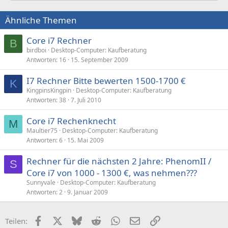
Ähnliche Themen
Core i7 Rechner
B
birdboi
Desktop-Computer: Kaufberatung
Antworten
16
15. September 2009
I7 Rechner Bitte bewerten 1500-1700 €
K
KingpinsKingpin
Desktop-Computer: Kaufberatung
Antworten
38
7. Juli 2010
Core i7 Rechenknecht
M
Maultier75
Desktop-Computer: Kaufberatung
Antworten
6
15. Mai 2009
Rechner für die nächsten 2 Jahre: PhenomII /
S
Core i7 von 1000 - 1300 €, was nehmen???
Sunnyvale
Desktop-Computer: Kaufberatung
Antworten
2
9. Januar 2009
Facebook
X (Twitter)
Bluesky
Reddit
WhatsApp
E-Mail
Link
Teilen: