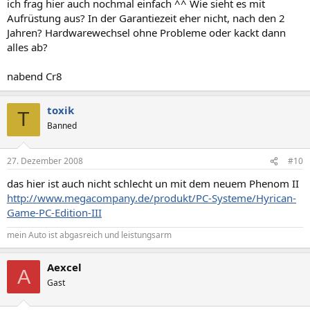
ich frag hier auch nochmal einfach ^^ Wie sieht es mit
Aufrüstung aus? In der Garantiezeit eher nicht, nach den 2
Jahren? Hardwarewechsel ohne Probleme oder kackt dann
alles ab?
nabend Cr8
toxik
T
Banned
27. Dezember 2008
#10
das hier ist auch nicht schlecht un mit dem neuem Phenom II
http://www.megacompany.de/produkt/PC-Systeme/Hyrican-
Game-PC-Edition-III
mein Auto ist abgasreich und leistungsarm
Aexcel
A
Gast