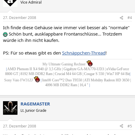
Vice Admiral
27. Dezember 2008
#4
Ich finde diese Gehäuse iwie immer viel besser als "normale"
Schön bunt, ausklappbare Frontanschlüsse... Trotzdem
würde ich ihn nicht kaufen.
PS: Für so etwas gibt es den
Schnäppchen-Thread
!
My Ultimate Gaming Rechner
|
AMD Phenom II X4 940 @ 3,5 GHz | Gigabyte GA-MA770-UD3 | nVidia GeForce
8800 GT | 8192 MB DDR2 Ram | Crucial M4 64 GB | Cougar S 550 | Win7 HP 64 Bit
|
Sony Vaio FW31ZJ
|
Intel® Core™2 Duo T9550 | ATI Mobility Radeon HD 3650 |
4096 MB DDR2 Ram | 16,4 "
|
RAGEMASTER
Lt. Junior Grade
27. Dezember 2008
#5