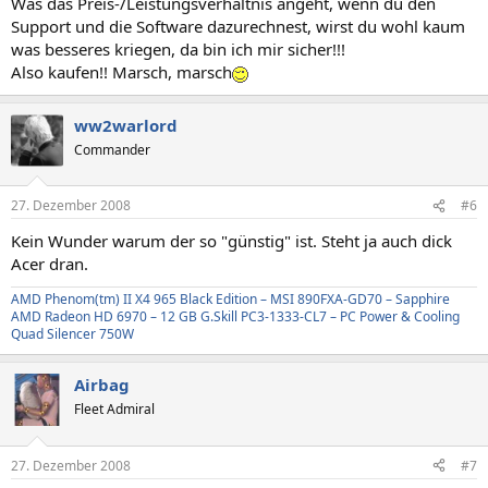
Was das Preis-/Leistungsverhältnis angeht, wenn du den
Support und die Software dazurechnest, wirst du wohl kaum
was besseres kriegen, da bin ich mir sicher!!!
Also kaufen!! Marsch, marsch
ww2warlord
Commander
27. Dezember 2008
#6
Kein Wunder warum der so "günstig" ist. Steht ja auch dick
Acer dran.
AMD Phenom(tm) II X4 965 Black Edition – MSI 890FXA-GD70 – Sapphire
AMD Radeon HD 6970 – 12 GB G.Skill PC3-1333-CL7 – PC Power & Cooling
Quad Silencer 750W
Airbag
Fleet Admiral
27. Dezember 2008
#7