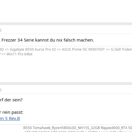
0
c Frezzer 34 Serie kannst du nix falsch machen.
 <> Gigabyte B550 Auros Pro V2 <> ASUS Prime OC RX9070XT <> G.Skill Trident
 <> Win11 Pro 64bit
0
f der sein?
r rein passt:
n 5 Rev.B
B550 Tomahawk_Ryzen5800x3D_NH15S_32GB Ripjaw3600_RTX 507