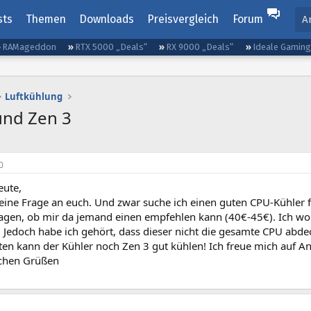
sts
Themen
Downloads
Preisvergleich
Forum
A
RAMageddon
RTX 5000 „Deals“
RX 9000 „Deals“
Ideale Gamin
Luftkühlung
und Zen 3
0
eute,
 eine Frage an euch. Und zwar suche ich einen guten CPU-Kühler 
ragen, ob mir da jemand einen empfehlen kann (40€-45€). Ich woll
 Jedoch habe ich gehört, dass dieser nicht die gesamte CPU abde
ten kann der Kühler noch Zen 3 gut kühlen! Ich freue mich auf A
ichen Grüßen