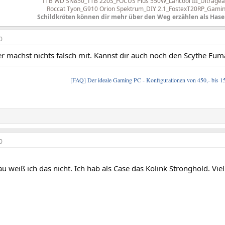
1TB WD SN850_1TB 220S_FOCUS Plus 550W_Lancool III_
Ultrage
Roccat Tyon_G910 Orion Spektrum_DIY 2.1_FostexT20RP_Gamin
Schildkröten können dir mehr über den Weg erzählen als Hase
0
er machst nichts falsch mit. Kannst dir auch noch den Scythe Fum
[FAQ] Der ideale Gaming PC - Konfigurationen von 450,- bis 1
0
u weiß ich das nicht. Ich hab als Case das Kolink Stronghold. Viell