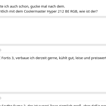
te ich auch schon, gucke mal nach dem.
entlich mit dem Coolermaster Hyper 212 BE RGB, wie ist der?
0
 Fortis 3, verbaue ich derzeit gerne, kühlt gut, leise und preiswert
0
 Scythe Fuma 2, der ist super! Zwar ziemlich groß, aber dafür pe