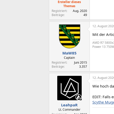
Ersteller dieses
Themas
Registriert
Aug. 2020
Beiträge
49
12. August 202
Mit der Arti
AMD R7 5800x3D
Power 13 750W
MaW85
Captain
Registriert
Juni 2015
Beiträge
3.357
12. August 202
Wie hoch dar
EDIT: Falls e
Scythe Muge
LeahpaR
Lt. Commander