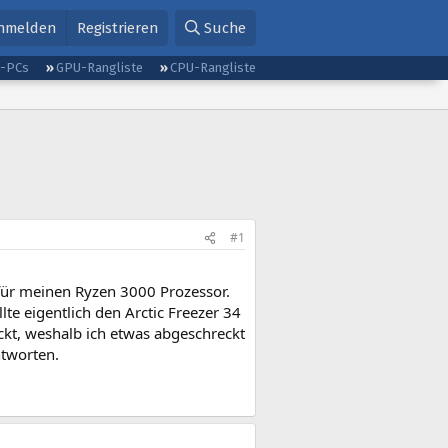
nmelden
Registrieren
Suche
g-PCs
GPU-Rangliste
CPU-Rangliste
#1
für meinen Ryzen 3000 Prozessor.
te eigentlich den Arctic Freezer 34
ckt, weshalb ich etwas abgeschreckt
ntworten.