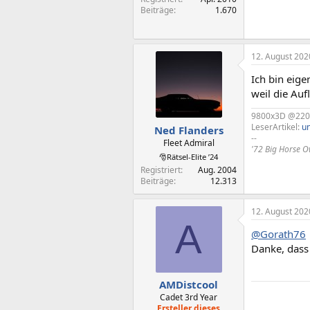
Beiträge
1.670
12. August 202
Ich bin eige
weil die Auf
9800x3D @2200
LeserArtikel:
u
Ned Flanders
--
Fleet Admiral
'72 Big Horse 
🎅Rätsel-Elite ’24
Registriert
Aug. 2004
Beiträge
12.313
12. August 202
A
@Gorath76
Danke, dass 
AMDistcool
Cadet 3rd Year
Ersteller dieses