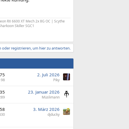
deon RX 6600 XT Mech 2x 8G OC | Scythe
Sharkoon Skiller SGC1
 oder registrieren, um hier zu antworten.
75
2. Juli 2026
198
Piky
35
23. Januar 2026
289
Müslimann
58
3. März 2026
430
djducky