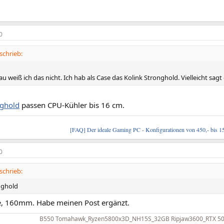
0
schrieb:
u weiß ich das nicht. Ich hab als Case das Kolink Stronghold. Vielleicht sagt 
nghold
passen CPU-Kühler bis 16 cm.
[FAQ] Der ideale Gaming PC - Konfigurationen von 450,- bis 1
0
schrieb:
nghold
, 160mm. Habe meinen Post ergänzt.
B550 Tomahawk_Ryzen5800x3D_NH15S_32GB Ripjaw3600_RTX 507