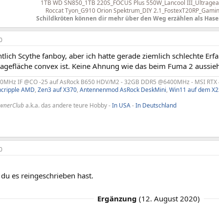
1TB WD SN850_1TB 220S_FOCUS Plus 550W_Lancool III_
Ultrage
Roccat Tyon_G910 Orion Spektrum_DIY 2.1_FostexT20RP_Gamin
Schildkröten können dir mehr über den Weg erzählen als Hase
0
ntlich Scythe fanboy, aber ich hatte gerade ziemlich schlechte Er
lagefläche convex ist. Keine Ahnung wie das beim Fuma 2 aussieh
MHz IF @CO -25 auf AsRock B650 HDV/M2 - 32GB DDR5 @6400MHz - MSI RTX 4
ncripple AMD
,
Zen3 auf X370
,
Antennenmod AsRock DeskMini
,
Win11 auf dem X2
OwnerClub
a.k.a. das andere teure Hobby -
In USA
-
In Deutschland
0
du es reingeschrieben hast.
Ergänzung
(
12. August 2020
)