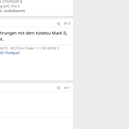
ar 27GP850P-B
g DAC Pro S
n. (unbekannt)
#10
fahrungen mit dem Kotetsu Mark II,
t.
070 - BQ Pure Power 11 CM 400W //
30 Thinkpad
#11