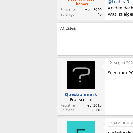
@LeahpaR
Themas
An den dach
Registriert
Aug. 2020
Was ist eig
Beiträge
49
12. August 202
Silentium PC
Questionmark
Rear Admiral
Registriert
Feb. 2015
Beiträge
6.110
17. August 202
Ich hsbe den