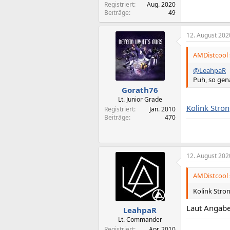
Registriert
Aug. 2020
Beiträge
49
12. August 202
AMDistcool 
@LeahpaR
Puh, so gena
Gorath76
Lt. Junior Grade
Kolink Stro
Registriert
Jan. 2010
Beiträge
470
12. August 202
AMDistcool 
Kolink Stro
Laut Angabe
LeahpaR
Lt. Commander
Registriert
Apr. 2010