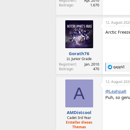
Registriert
Apr. 2010
Beiträge
1.670
12. August 202
Arctic Freez
Gorath76
Lt. Junior Grade
Registriert
Jan. 2010
qappVI
R
Beiträge
470
e
a
12. August 202
k
A
t
@LeahpaR
i
o
Puh, so gena
n
e
n
AMDistcool
:
Cadet 3rd Year
Ersteller dieses
Themas