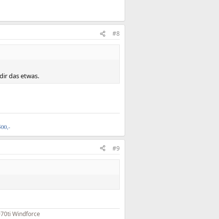
#8
dir das etwas.
500,-
#9
0ti Windforce