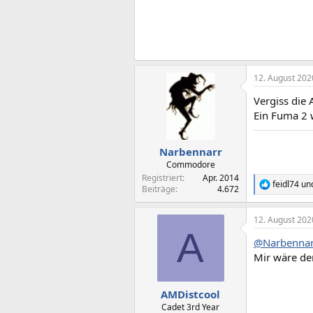
12. August 202
Vergiss die
Ein Fuma 2 
Narbennarr
Commodore
Registriert
Apr. 2014
feidl74
un
R
Beiträge
4.672
e
a
12. August 202
k
A
t
@Narbennar
i
o
Mir wäre der
n
e
n
AMDistcool
:
Cadet 3rd Year