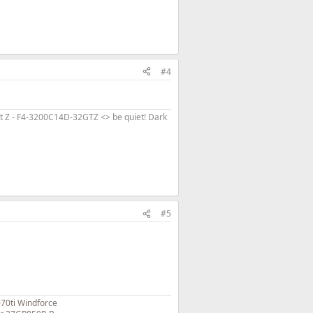
#4
 Z - F4-3200C14D-32GTZ <> be quiet! Dark
#5
0ti Windforce