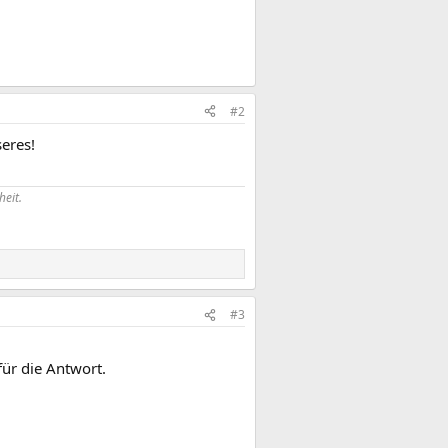
#2
eres!
heit.
#3
für die Antwort.