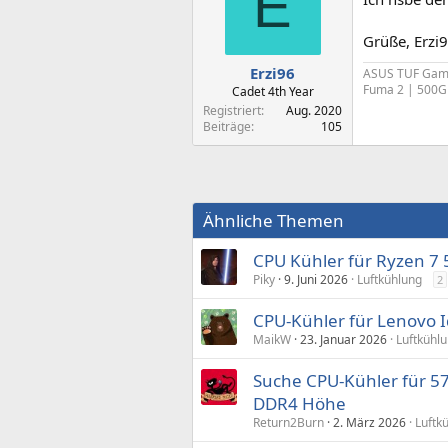
E
Grüße, Erzi
Erzi96
ASUS TUF Gamin
Fuma 2 | 500GB
Cadet 4th Year
Registriert
Aug. 2020
Beiträge
105
Ähnliche Themen
CPU Kühler für Ryzen 7
Piky
9. Juni 2026
Luftkühlung
2
CPU-Kühler für Lenovo 
MaikW
23. Januar 2026
Luftkühl
Suche CPU-Kühler für 5
DDR4 Höhe
Return2Burn
2. März 2026
Luftk