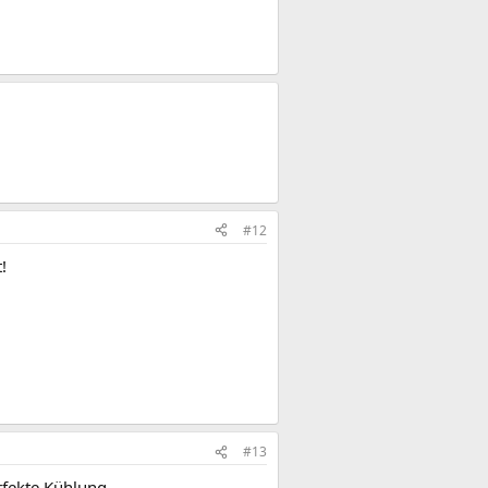
#12
!
#13
rfekte Kühlung.