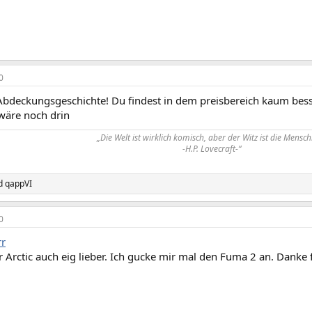
0
 Abdeckungsgeschichte! Du findest in dem preisbereich kaum bess
wäre noch drin
„Die Welt ist wirklich komisch, aber der Witz ist die Mensch
-H.P. Lovecraft-“
d
qappVI
0
r
 Arctic auch eig lieber. Ich gucke mir mal den Fuma 2 an. Danke 