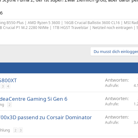
96
g B550-Plus | AMD Ryzen 5 3600 | 16GB Crucial Ballistix 3600 CL16 | MSI Ra
 Crucial P1 M.2 2280 NVMe | 1TB HGST Travelstar | Netzteil noch eintragen | 
Du musst dich einloggen
 5800XT
Antworten
Aufrufe
4.
3
4
IdeaCentre Gaming 5i Gen 6
Antworten
Aufrufe
1.
ung
2
700x3D passend zu Corsair Dominator
Antworten
Aufrufe
3.
ühlung
2
3