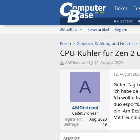
Ticker
Te
Podcast
Aktuelles
Leserartikel
Regeln
Foren
Gehäuse, Kühlung und Netzteile
CPU-Kühler für Zen 2 
E
E
AMDistcool
12. August 2020
r
r
s
s
12. August 202
t
t
A
Guten Tag L
e
e
l
l
ich habe da
l
l
Ich wollte f
e
t
duo esports.
AMDistcool
r
a
bin. Am Bes
m
Cadet 3rd Year
Mit freundl
Registriert
Aug. 2020
Beiträge
49