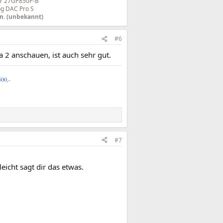
ar 27GP850P-B
g DAC Pro S
n. (unbekannt)
#6
a 2 anschauen, ist auch sehr gut.
500,-
#7
eicht sagt dir das etwas.