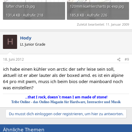
lüfter chart cb.jpg
120mm kuehlercharts pc-exp.jpg
131,4 KB · Aufrufe: 218
185,8 KB · Aufrufe: 226
Zuletzt bearbeitet:
11. Januar 2009
Hody
H
Lt. Junior Grade
18. Juni 2012
#9
ich habe einen kühler von arctic der sehr leise sein soll,
aktuell ist er aber lauter als der boxed amd. es ist ein alpine
64 pro mit pwm, muss ich beim bios oder mainboard noch
was einstellen?
...that I rock, doesn´t mean I am made of stone!
Tribe Online - das Online-Magazin für Hardware, Interactive und Musik
Du musst dich einloggen oder registrieren, um hier zu antworten.
Ähnliche Themen