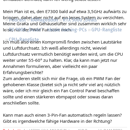
Regeln
Mein Plan ist es, den E7300 bald auf etwa 3,5GHz aufwärts zu
bringen, dabei aber nicht auf ein leises System zu verzichten.
Podcast
RAMageddon
RTX 5000 „Deals“
Meine GraKa und Gehäuselüfter sind zusammen wirklich sehr
leise, nur der PWM Fan stört mich.
RX 9000 „Deals“
Ideale Gaming-PCs
GPU-Rangliste
CPU-Rangliste
Ich muß also einen Kompromiß finden zwischen Lautstärke
und Luftdurchsatz. Ich weiß allerdings nicht, wieviel
Luftdurchsatz vermutlich benötigt werden wird, um die CPU
weiter unter 55-60° zu halten. Klar, da kann man jetzt nur
Annahmen formulieren, aber vielleicht ein paar
Erfahrungsberichte?
Zum anderen stellt sich mir die Frage, ob ein PWM Fan der
gehobenen Klasse (bietet sich ja nicht sehr viel an) nützlich
wäre, oder ich mir gleich ein Fan Control Panel beschaffen
sollte und einen stärkeren ebmpapst oder sowas daran
anschließen sollte.
Kann man auch einen 3-Pin-Fan automatisch regeln lassen?
Gibt es irgendwelche fähige Hardware in der Rchtung?