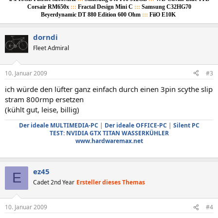
Corsair RM650x
:::
Fractal Design Mini C
:::
Samsung C32HG70
Beyerdynamic DT 880 Edition 600 Ohm
:::
FiiO E10K
dorndi
Fleet Admiral
10. Januar 2009
#3
ich würde den lüfter ganz einfach durch einen 3pin scythe slip
stram 800rmp ersetzen
(kühlt gut, leise, billig)
Der ideale MULTIMEDIA-PC
|
Der ideale OFFICE-PC
|
Silent PC
TEST: NVIDIA GTX TITAN WASSERKÜHLER
www.hardwaremax.net
ez45
E
Cadet 2nd Year
Ersteller dieses Themas
10. Januar 2009
#4