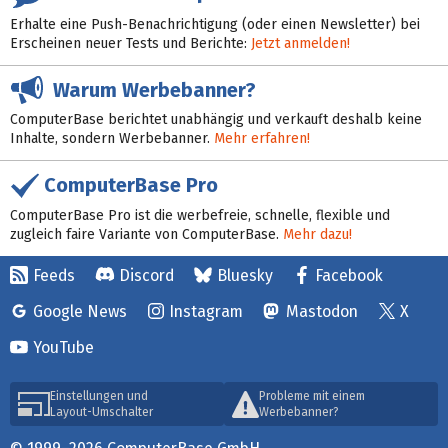
Erhalte eine Push-Benachrichtigung (oder einen Newsletter) bei
Erscheinen neuer Tests und Berichte:
Jetzt anmelden!
Warum Werbebanner?
ComputerBase berichtet unabhängig und verkauft deshalb keine
Inhalte, sondern Werbebanner.
Mehr erfahren!
ComputerBase Pro
ComputerBase Pro ist die werbefreie, schnelle, flexible und
zugleich faire Variante von ComputerBase.
Mehr dazu!
Feeds
Discord
Bluesky
Facebook
Google News
Instagram
Mastodon
X
YouTube
Einstellungen und
Probleme mit einem
Layout-Umschalter
Werbebanner?