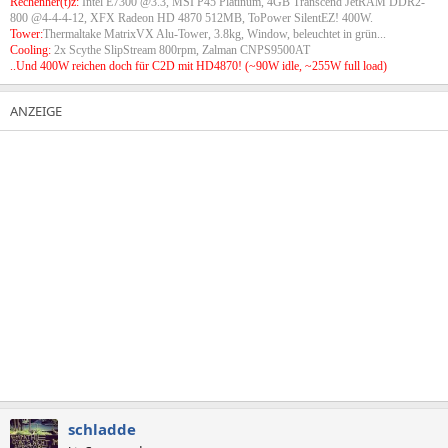
Rechenher(t)z:
Intel E7300 @3.3, MSI P45 Platinum, 4GB Transcend JetRAM DDR2-
800 @4-4-4-12, XFX Radeon HD 4870 512MB, ToPower SilentEZ! 400W.
Tower:
Thermaltake MatrixVX Alu-Tower, 3.8kg, Window, beleuchtet in grün...
Cooling:
2x Scythe SlipStream 800rpm, Zalman CNPS9500AT
..Und 400W reichen doch für C2D mit HD4870! (~90W idle, ~255W full load)
schladde