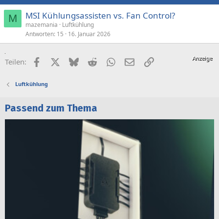
MSI Kühlungsassisten vs. Fan Control?
M
mazemania
Luftkühlung
Antworten
15
16. Januar 2026
Facebook
X (Twitter)
Bluesky
Reddit
WhatsApp
E-Mail
Link
Teilen:
Luftkühlung
Passend zum Thema