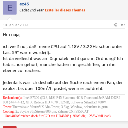
ez45
E
Cadet 2nd Year
Ersteller dieses Themas
10. Januar 2009
#7
Hm naja,
ich weiß nur, daß meine CPU auf 1.18V / 3.2GHz schon unter
Last 59° warm wurde(!)...
Ist da vielleicht was am Xigmatek nicht ganz in Ordnung? Ich
hab schon gehört, manche hätten ihn geschliffen, um ihn
ebener zu machen...
Jedenfalls war ich deshalb auf der Suche nach einem Fan, der
explizit bis über 100m³/h pustet, wenn er aufdreht.
Rechenher(t)z:
Intel E7300 @3.3, MSI P45 Platinum, 4GB Transcend JetRAM DDR2-
800 @4-4-4-12, XFX Radeon HD 4870 512MB, ToPower SilentEZ! 400W.
Tower:
Thermaltake MatrixVX Alu-Tower, 3.8kg, Window, beleuchtet in grün...
Cooling:
2x Scythe SlipStream 800rpm, Zalman CNPS9500AT
..Und 400W reichen doch für C2D mit HD4870! (~90W idle, ~255W full load)