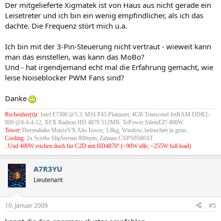
Der mitgelieferte Xigmatek ist von Haus aus nicht gerade ein
Leisetreter und ich bin ein wenig empfindlicher, als ich das
dachte. Die Frequenz stört mich u.a.
Ich bin mit der 3-Pin-Steuerung nicht vertraut - wieweit kann
man das einstellen, was kann das MoBo?
Und - hat irgendjemand echt mal die Erfahrung gemacht, wie
leise Noiseblocker PWM Fans sind?
Danke
Rechenher(t)z:
Intel E7300 @3.3, MSI P45 Platinum, 4GB Transcend JetRAM DDR2-
800 @4-4-4-12, XFX Radeon HD 4870 512MB, ToPower SilentEZ! 400W.
Tower:
Thermaltake MatrixVX Alu-Tower, 3.8kg, Window, beleuchtet in grün...
Cooling:
2x Scythe SlipStream 800rpm, Zalman CNPS9500AT
..Und 400W reichen doch für C2D mit HD4870! (~90W idle, ~255W full load)
A7R3YU
Lieutenant
10. Januar 2009
#5