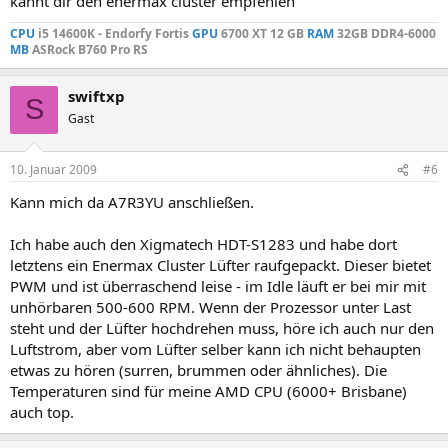
kannt dir den enermax cluster empfehlen
CPU
i5 14600K - Endorfy Fortis
GPU
6700 XT 12 GB
RAM
32GB DDR4-6000
MB
ASRock
B760
Pro RS
swiftxp
S
Gast
10. Januar 2009
#6
Kann mich da A7R3YU anschließen.
Ich habe auch den Xigmatech HDT-S1283 und habe dort
letztens ein Enermax Cluster Lüfter raufgepackt. Dieser bietet
PWM und ist überraschend leise - im Idle läuft er bei mir mit
unhörbaren 500-600 RPM. Wenn der Prozessor unter Last
steht und der Lüfter hochdrehen muss, höre ich auch nur den
Luftstrom, aber vom Lüfter selber kann ich nicht behaupten
etwas zu hören (surren, brummen oder ähnliches). Die
Temperaturen sind für meine AMD CPU (6000+ Brisbane)
auch top.