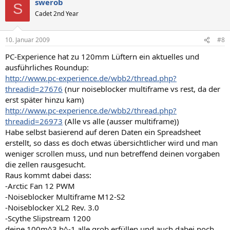
swerob
S
Cadet 2nd Year
10. Januar 2009
#8
PC-Experience hat zu 120mm Lüftern ein aktuelles und
ausführliches Roundup:
http://www.pc-experience.de/wbb2/thread.php?
threadid=27676
(nur noiseblocker multiframe vs rest, da der
erst später hinzu kam)
http://www.pc-experience.de/wbb2/thread.php?
threadid=26973
(Alle vs alle (ausser multiframe))
Habe selbst basierend auf deren Daten ein Spreadsheet
erstellt, so dass es doch etwas übersichtlicher wird und man
weniger scrollen muss, und nun betreffend deinen vorgaben
die zellen rausgesucht.
Raus kommt dabei dass:
-Arctic Fan 12 PWM
-Noiseblocker Multiframe M12-S2
-Noiseblocker XL2 Rev. 3.0
-Scythe Slipstream 1200
deine 100m^3 h^-1 alle grob erfüllen und auch dabei noch