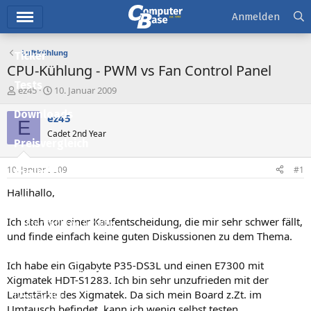
Hauptmenü
Anmelden
Luftkühlung
Ticker
CPU-Kühlung - PWM vs Fan Control Panel
Tests
E
E
ez45
10. Januar 2009
r
r
Downloads
s
s
ez45
E
t
t
Cadet 2nd Year
e
e
Preisvergleich
l
l
l
l
10. Januar 2009
#1
Forum
e
t
r
a
Hallihallo,
Aktuelles
m
Ich steh vor einer Kaufentscheidung, die mir sehr schwer fällt,
Empfohlene Inhalte
und finde einfach keine guten Diskussionen zu dem Thema.
Neue Beiträge
Ich habe ein Gigabyte P35-DS3L und einen E7300 mit
Neueste Aktivitäten
Xigmatek HDT-S1283. Ich bin sehr unzufrieden mit der
Lautstärke des Xigmatek. Da sich mein Board z.Zt. im
Leserartikel
Umtausch befindet, kann ich wenig selbst testen.