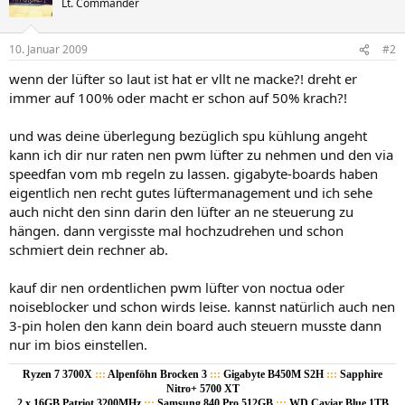
Lt. Commander
10. Januar 2009
#2
wenn der lüfter so laut ist hat er vllt ne macke?! dreht er
immer auf 100% oder macht er schon auf 50% krach?!
und was deine überlegung bezüglich spu kühlung angeht
kann ich dir nur raten nen pwm lüfter zu nehmen und den via
speedfan vom mb regeln zu lassen. gigabyte-boards haben
eigentlich nen recht gutes lüftermanagement und ich sehe
auch nicht den sinn darin den lüfter an ne steuerung zu
hängen. dann vergisste mal hochzudrehen und schon
schmiert dein rechner ab.
kauf dir nen ordentlichen pwm lüfter von noctua oder
noiseblocker und schon wirds leise. kannst natürlich auch nen
3-pin holen den kann dein board auch steuern musste dann
nur im bios einstellen.
Ryzen 7 3700X
:::
Alpenföhn Brocken 3
:::
Gigabyte B450M S2H
:::
Sapphire
Nitro+ 5700 XT
2 x 16GB Patriot 3200MHz
:::
Samsung 840 Pro 512GB
:::
WD Caviar Blue 1TB