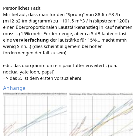
Persönliches Fazit:
Mir fiel auf, dass man für den "Sprung" von 88.6m^3 /h
(m12-s2 im diagramm) zu ~101.5 m^3 / h (slipstream1200)
einen überproportionalen Lautstärkenanstieg in Kauf nehmen
muss... (15% mehr Fördermenge, aber ca 5 dB lauter = fast
eine
vervierfachung
der lautstärke für 15%... macht mmN
wenig Sinn...) (dies scheint allgemein bei hohen
fördermengen der fall zu sein)
edit: das diargramm um ein paar lüfter erweitert.. (u.a.
noctua, yate loon, papst)
=> das 2. ist dem ersten vorzuziehen!
Anhänge