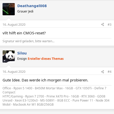
Deathangel008
Grauer Jedi
16. August 2020
#3
vllt hilft ein CMOS-reset?
Signatur wird geladen, bitte warten...
Silou
Ensign
Ersteller dieses Themas
16. August 2020
#4
Gute Idee. Das werde ich morgen mal probieren.
Office - Ryzen 5 1400 - B450M Mortar Max - 16GB - GTX 1050Ti - Define 7
Compact
HTPC/Gaming - Ryzen 7 2700 - Prime X470 Pro - 16GB - RTX 3060 - GD08
Unraid - Xeon E3-1230v3 - MS-S0891 - 8GB ECC - Pure Power 11 - Node 304
Mobil - Macbook Air M1 8GB/256GB