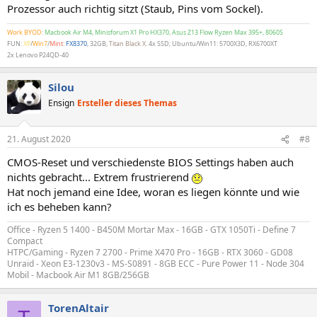
Prozessor auch richtig sitzt (Staub, Pins vom Sockel).
Work BYOD
:
Macbook Air M4, Minisforum X1 Pro HX370, Asus Z13 Flow Ryzen Max 395+, 8060S
FUN:
XP
/
Win7
/
Mint
:
FX8370
, 32GB,
Titan Black X
. 4x SSD; Ubuntu/Win11: 5700X3D, RX6700XT
2x Lenovo P24QD-40
Silou
Ensign
Ersteller dieses Themas
21. August 2020
#8
CMOS-Reset und verschiedenste BIOS Settings haben auch
nichts gebracht... Extrem frustrierend
Hat noch jemand eine Idee, woran es liegen könnte und wie
ich es beheben kann?
Office - Ryzen 5 1400 - B450M Mortar Max - 16GB - GTX 1050Ti - Define 7
Compact
HTPC/Gaming - Ryzen 7 2700 - Prime X470 Pro - 16GB - RTX 3060 - GD08
Unraid - Xeon E3-1230v3 - MS-S0891 - 8GB ECC - Pure Power 11 - Node 304
Mobil - Macbook Air M1 8GB/256GB
TorenAltair