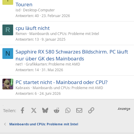
Touren
isd
Desktop-Computer
Antworten
40
23. Februar 2026
cpu läuft nicht
R
Rxmxn
Mainboards und CPUs: Probleme mit Intel
Antworten
13
9. Januar 2025
Sapphire RX 580 Schwarzes Bildschirm. PC läuft
N
nur über GK des Mainboards
net1
Grafikkarten: Probleme mit AMD
Antworten
14
31. Mai 2026
PC startet nicht - Mainboard oder CPU?
Kabraxis
Mainboards und CPUs: Probleme mit AMD
Antworten
6
24. Juni 2026
Facebook
X (Twitter)
Bluesky
Reddit
WhatsApp
E-Mail
Link
Teilen:
Mainboards und CPUs: Probleme mit Intel