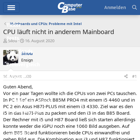
Hauptmenü
Anmelden
Mainboards und CPUs: Probleme mit Intel
Ticker
CPU läuft nicht in anderem Mainboard
Tests
E
E
Silou
16. August 2020
r
r
Downloads
s
s
Silou
t
t
Ensign
e
e
Preisvergleich
l
l
l
l
16. August 2020
#1
Forum
e
t
r
a
Guten Abend,
Aktuelles
m
Vor ein paar Tagen wollte ich die CPUs von zwei PCs tauschen.
In PC 1 lief ein ASRock B85M PRO4 mit einem i5 4460 und in
Empfohlene Inhalte
PC 2 ein Asus H87I-PLUS mit einem i3 4330. Ziel war es den
Neue Beiträge
i5 in das H87I-Plus zu packen und den i3 in das B85 Board.
Der Rechner mit i5 und H87 Board ließ sich starten allerdings
Neueste Aktivitäten
konnte weder die iGPU noch eine 1060 Bild ausgeben. Auf
dem B85 Board funktionieren beide CPUs einwandfrei und
Leserartikel
geben Bild aus. Die Kombination aus i3 und H87 funktioniert