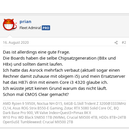
prian
Fleet Admiral
PRO
16. August 2020
#2
Das ist allerdings eine gute Frage.
Die Boards haben die selbe Chipsatzgeneration (B8x und
H8x) und sollten damit laufen.
Ich hatte das Asrock mehrfach verbaut (aktuell sogar einen
Rechner damit zuhause mit obigem i5) und mein Ersatzserver
hat das H87i drin mit einem Core i3 4320 glaube ich.
Ich wüsste jetzt keinen Grund warum das nicht läuft.
Schon mal CMOS Clear gemacht?
AMD Ryzen 9 5950X, Noctua NH-D15, 64GB G.Skill Trident Z 3200@3333MHz
CL14, Asus ROG Strix B550-E Gaming, Zotac RTX 5080 Solid Core OC, BQ
Dark Base Pro 900, VR Valve Index+Quest3+Pimax 8K X
W10 Pro: WD Black SN850 1TB (NVMe), Crucial MX500 4TB, HDDs 8TB+24TB
OpenSuSE Tumbleweed: Crucial MX500 2TB