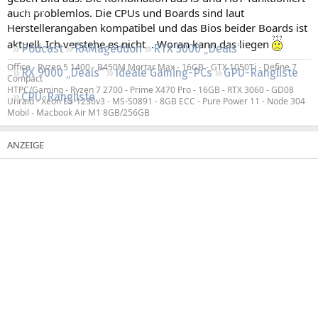
Regeln
auch problemlos. Die CPUs und Boards sind laut
Herstellerangaben kompatibel und das Bios beider Boards ist
aktuell. Ich verstehe es nicht... Woran kann das liegen
Podcast
RAMageddon
RTX 5000 „Deals“
Office - Ryzen 5 1400 - B450M Mortar Max - 16GB - GTX 1050Ti - Define 7
RX 9000 „Deals“
Ideale Gaming-PCs
GPU-Rangliste
Compact
HTPC/Gaming - Ryzen 7 2700 - Prime X470 Pro - 16GB - RTX 3060 - GD08
CPU-Rangliste
Unraid - Xeon E3-1230v3 - MS-S0891 - 8GB ECC - Pure Power 11 - Node 304
Mobil - Macbook Air M1 8GB/256GB