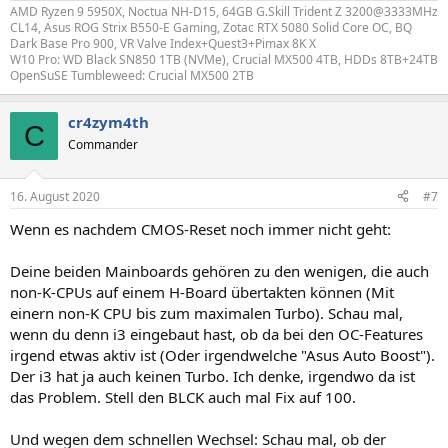
AMD Ryzen 9 5950X, Noctua NH-D15, 64GB G.Skill Trident Z 3200@3333MHz
CL14, Asus ROG Strix B550-E Gaming, Zotac RTX 5080 Solid Core OC, BQ
Dark Base Pro 900, VR Valve Index+Quest3+Pimax 8K X
W10 Pro: WD Black SN850 1TB (NVMe), Crucial MX500 4TB, HDDs 8TB+24TB
OpenSuSE Tumbleweed: Crucial MX500 2TB
cr4zym4th
C
Commander
16. August 2020
#7
Wenn es nachdem CMOS-Reset noch immer nicht geht:
Deine beiden Mainboards gehören zu den wenigen, die auch
non-K-CPUs auf einem H-Board übertakten können (Mit
einern non-K CPU bis zum maximalen Turbo). Schau mal,
wenn du denn i3 eingebaut hast, ob da bei den OC-Features
irgend etwas aktiv ist (Oder irgendwelche "Asus Auto Boost").
Der i3 hat ja auch keinen Turbo. Ich denke, irgendwo da ist
das Problem. Stell den BLCK auch mal Fix auf 100.
Und wegen dem schnellen Wechsel: Schau mal, ob der