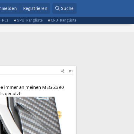
nmelden
Registrieren
Suche
g-PCs
GPU-Rangliste
CPU-Rangliste
#1
h habe immer an meinen MEG Z390
ls genutzt