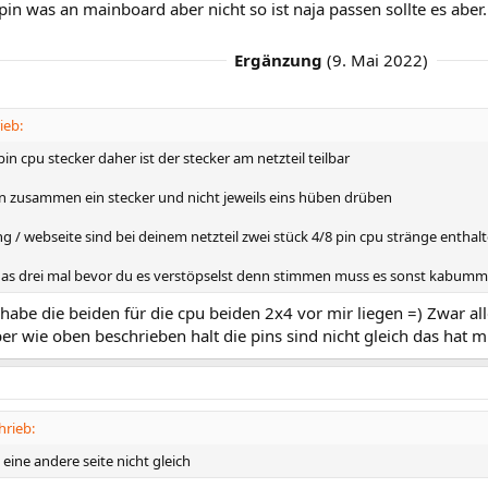
pin was an mainboard aber nicht so ist naja passen sollte es aber.
Ergänzung
(
9. Mai 2022
)
ieb:
pin cpu stecker daher ist der stecker am netzteil teilbar
nn zusammen ein stecker und nicht jeweils eins hüben drüben
ng / webseite sind bei deinem netzteil zwei stück 4/8 pin cpu stränge enthal
 das drei mal bevor du es verstöpselst denn stimmen muss es sonst kabumm
 habe die beiden für die cpu beiden 2x4 vor mir liegen =) Zwar all
er wie oben beschrieben halt die pins sind nicht gleich das hat m
hrieb:
e eine andere seite nicht gleich