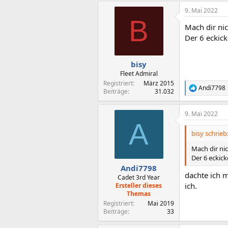
a
9. Mai 2022
k
B
t
Mach dir nic
i
o
Der 6 eckick
n
e
n
bisy
:
Fleet Admiral
Registriert
März 2015
Andi7798
R
Beiträge
31.032
e
a
9. Mai 2022
k
A
t
i
bisy schrieb
o
n
Mach dir nic
e
Der 6 eckick
n
Andi7798
:
dachte ich m
Cadet 3rd Year
ich.
Ersteller dieses
Themas
Registriert
Mai 2019
Beiträge
33