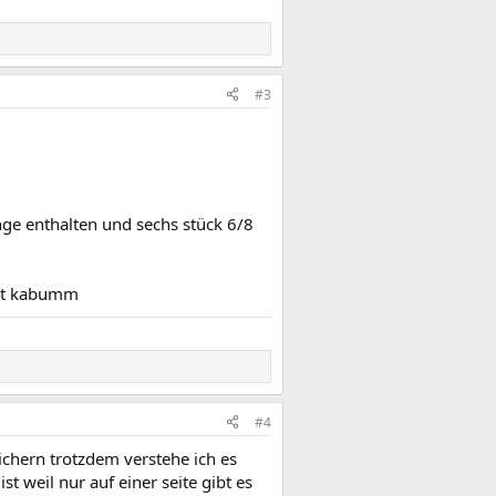
#3
änge enthalten und sechs stück 6/8
nst kabumm
#4
ichern trotzdem verstehe ich es
st weil nur auf einer seite gibt es