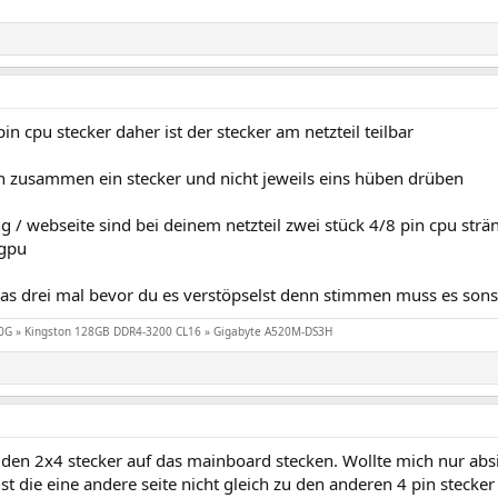
pin cpu stecker daher ist der stecker am netzteil teilbar
nn zusammen ein stecker und nicht jeweils eins hüben drüben
ng / webseite sind bei deinem netzteil zwei stück 4/8 pin cpu str
 gpu
 das drei mal bevor du es verstöpselst denn stimmen muss es so
0G » Kingston 128GB DDR4-3200 CL16 » Gigabyte A520M-DS3H
 den 2x4 stecker auf das mainboard stecken. Wollte mich nur abs
ist die eine andere seite nicht gleich zu den anderen 4 pin stecker i