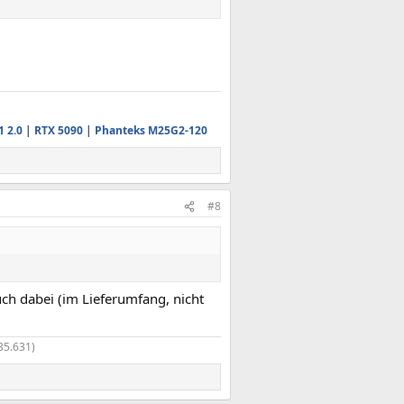
1 2.0
|
RTX 5090
|
Phanteks M25G2-120
#8
uch dabei (im Lieferumfang, nicht
35.631)