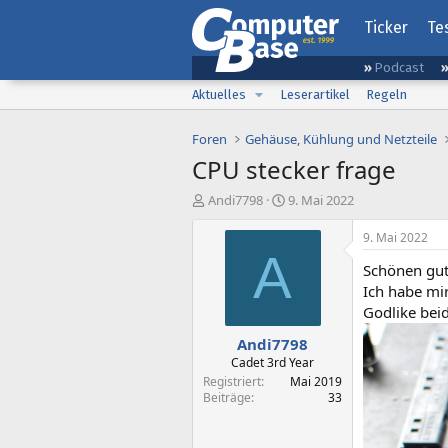
Ticker
Te
Podcast
Aktuelles
Leserartikel
Regeln
Foren
Gehäuse, Kühlung und Netzteile
CPU stecker frage
E
E
Andi7798
9. Mai 2022
r
r
s
s
9. Mai 2022
t
t
A
Schönen gut
e
e
l
l
Ich habe mir
l
l
Godlike beid
e
t
Andi7798
r
a
m
Cadet 3rd Year
Registriert
Mai 2019
Beiträge
33