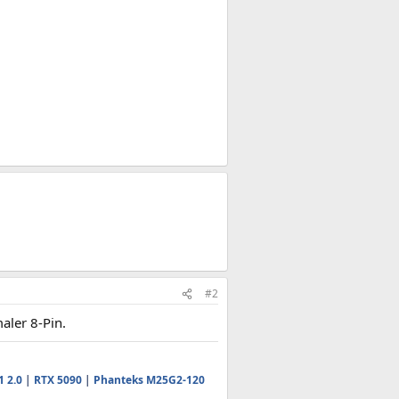
#2
aler 8-Pin.
1 2.0
|
RTX 5090
|
Phanteks M25G2-120