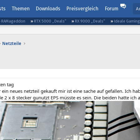
sts
Themen
Downloads
Preisvergleich
Forum
A
RAMageddon
RTX 5000 „Deals“
RX 9000 „Deals“
Ideale Gamin
Netzteile
en tag
 ein neues netzteil gekauft mir ist eine sache auf gefallen. Ic
e 2 x 8 stecker gunutzt EPS müsste es sein. Die beiden hatte ich a