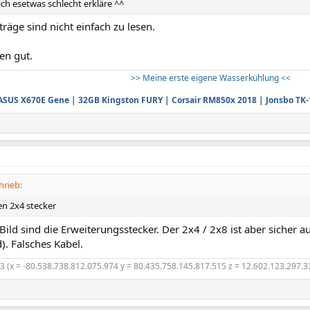
ch esetwas schlecht erkläre ^^
iträge sind nicht einfach zu lesen.
en gut.
>> Meine erste eigene Wasserkühlung <<
ASUS X670E Gene
|
32GB Kingston FURY
|
Corsair RM850x 2018
|
Jonsbo TK-
hrieb:
en 2x4 stecker
ild sind die Erweiterungsstecker. Der 2x4 / 2x8 ist aber sicher a
). Falsches Kabel.
z3 (x = -80.538.738.812.075.974 y = 80.435.758.145.817.515 z = 12.602.123.297.3