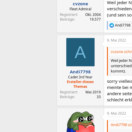
Weil jeder N
cvzone
verschiedene
Fleet Admiral
(und sein so
Registriert
Okt. 2004
Beiträge
19.577
Andi7798
R
e
a
9. Mai 2022
k
A
t
i
cvzone schr
o
n
Weil jeder N
e
unterschiedl
n
kommt).
Andi7798
:
Cadet 3rd Year
sorry vielle
Ersteller dieses
Themas
meinte bei m
Registriert
Mai 2019
andere seite
Beiträge
33
schlecht erk
9. Mai 2022
Andi7798 sc