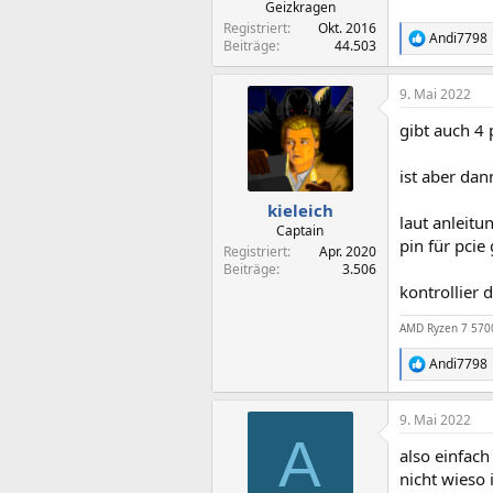
Geizkragen
Registriert
Okt. 2016
Andi7798
R
Beiträge
44.503
e
a
9. Mai 2022
k
t
gibt auch 4 
i
o
n
ist aber da
e
n
kieleich
laut anleitu
:
Captain
pin für pcie
Registriert
Apr. 2020
Beiträge
3.506
kontrollier
AMD Ryzen 7 570
Andi7798
R
e
a
9. Mai 2022
k
A
t
also einfach
i
o
nicht wieso 