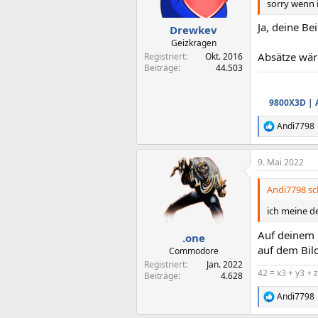
sorry wenn i
Ja, deine Be
Drewkev
Geizkragen
Absätze wär
Registriert
Okt. 2016
Beiträge
44.503
9800X3D
|
Andi7798
R
e
a
9. Mai 2022
k
t
i
Andi7798 sc
o
n
ich meine d
e
n
Auf deinem B
.one
:
auf dem Bild
Commodore
Registriert
Jan. 2022
42 = x3 + y3 + 
Beiträge
4.628
Andi7798
R
e