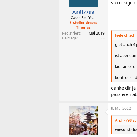
n
viereckigen 
e
n
Andi7798
:
Cadet 3rd Year
Ersteller dieses
Themas
Registriert
Mai 2019
kieleich schr
Beiträge
33
gibt auch 4 
ist aber da
laut anleitu
kontrollier
danke dir ja
passieren ab
9. Mai 2022
Andi7798 sc
wieso ist di