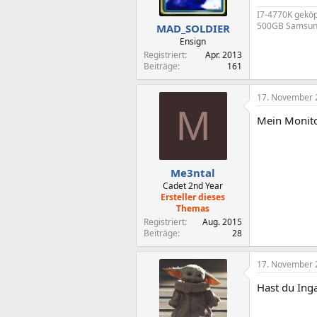
I7-4770K geköp
500GB Samsung
MAD_SOLDIER
Ensign
Registriert
Apr. 2013
Beiträge
161
17. November 
M
Mein Monito
Me3ntal
Cadet 2nd Year
Ersteller dieses
Themas
Registriert
Aug. 2015
Beiträge
28
17. November 
Hast du Inga