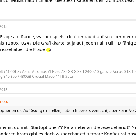
nzu. Musst natürlich aber die Spezifikationen des Monitors beach
2015
 Frage am Rande, warum spielst du überhaupt auf so einer niedr
ls 1280x1024? Die Grafikkarte ist ja auf jeden Fall Full HD fähi
eressehalber die Frage
ft @4,6Ghz / Asus Maximus VI Hero / 32GB G.Skill 2400 / Gigabyte Aorus GTX 10
 840 Evo / 480GB Crucial M500 / 1TB Sata
2015
rieb:
optionen die Auflösung einstellen, habe ich bereits versucht, aber keine Ve
einst du mit „Startoptionen“? Parameter an die .exe gehängt? Ne
anderen Kram gibt es doch wunderbar editierbare Konfigurations