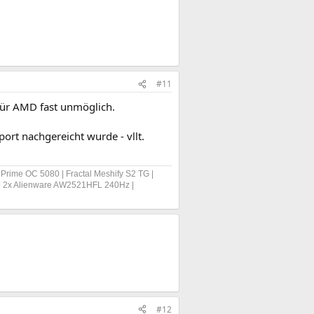
#11
ür AMD fast unmöglich.
rt nachgereicht wurde - vllt.
rime OC 5080 | Fractal Meshify S2 TG |
 | 2x Alienware AW2521HFL 240Hz |
#12