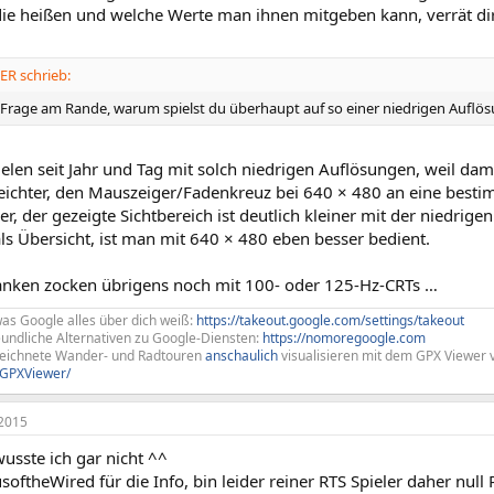
 die heißen und welche Werte man ihnen mitgeben kann, verrät di
R schrieb:
 Frage am Rande, warum spielst du überhaupt auf so einer niedrigen Auflö
ielen seit Jahr und Tag mit solch niedrigen Auflösungen, weil dami
 leichter, den Mauszeiger/Fadenkreuz bei 640 × 480 an eine besti
er, der gezeigte Sichtbereich ist deutlich kleiner mit der niedri
ls Übersicht, ist man mit 640 × 480 eben besser bedient.
anken zocken übrigens noch mit 100- oder 125-Hz-CRTs …
was Google alles über dich weiß:
https://takeout.google.com/settings/takeout
undliche Alternativen zu Google-Diensten:
https://nomoregoogle.com
zeichnete Wander- und Radtouren
anschaulich
visualisieren mit dem GPX Viewer 
/GPXViewer/
2015
usste ich gar nicht ^^
ftheWired für die Info, bin leider reiner RTS Spieler daher null