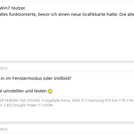
 Win7 Nutzer.
lles funktionierte, bevor ich einen neue Grafikkarte hatte. Die al
2015
 in im Fenstermodus oder Vollbild?
al umstellen und testen
kill F43600C16D-32GVKC // Gigabyte Aorus 3060 TI // Samsung 970 Evo 1TB // Ki
 // BQ Straight Power 11 650W
2015