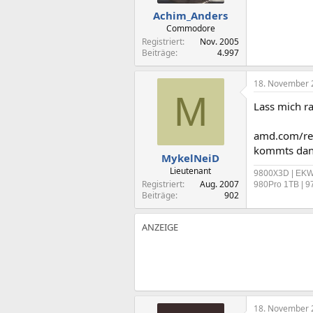
Achim_Anders
Commodore
Registriert
Nov. 2005
Beiträge
4.997
18. November 
M
Lass mich ra
amd.com/rep
kommts dan
MykelNeiD
Lieutenant
9800X3D
| EKW
Registriert
Aug. 2007
980Pro 1TB | 9
Beiträge
902
18. November 