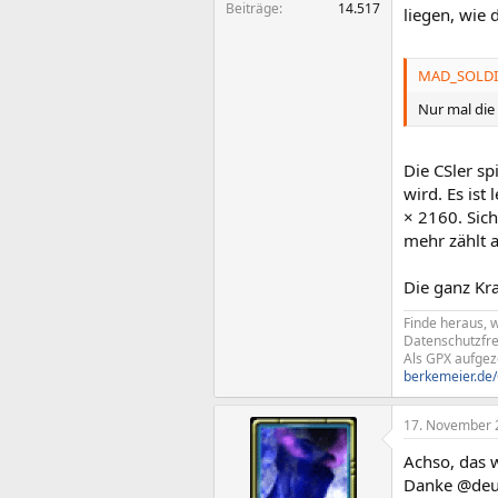
Beiträge
14.517
liegen, wie
MAD_SOLDIE
Nur mal die
Die CSler sp
wird. Es ist
× 2160. Sich
mehr zählt a
Die ganz Kr
Finde heraus, 
Datenschutzfre
Als GPX aufge
berkemeier.de
17. November 
Achso, das w
Danke @deuso