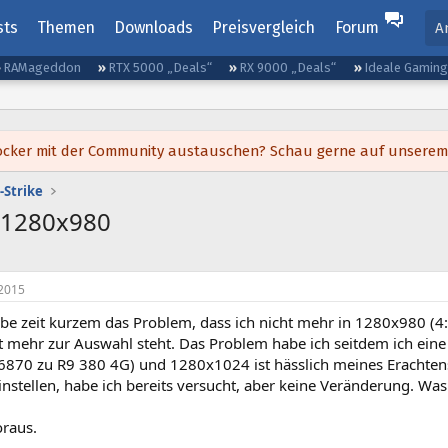
sts
Themen
Downloads
Preisvergleich
Forum
A
RAMageddon
RTX 5000 „Deals“
RX 9000 „Deals“
Ideale Gamin
h locker mit der Community austauschen? Schau gerne auf unsere
-Strike
 1280x980
2015
abe zeit kurzem das Problem, dass ich nicht mehr in 1280x980 (4:
ht mehr zur Auswahl steht. Das Problem habe ich seitdem ich eine
870 zu R9 380 4G) und 1280x1024 ist hässlich meines Erachtens.
nstellen, habe ich bereits versucht, aber keine Veränderung. Was
raus.