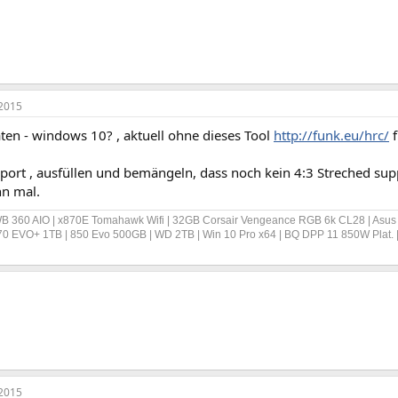
2015
ten - windows 10? , aktuell ohne dieses Tool
http://funk.eu/hrc/
f
ort , ausfüllen und bemängeln, dass noch kein 4:3 Streched suppo
n mal.
B 360 AIO | x870E Tomahawk Wifi | 32GB Corsair Vengeance RGB 6k CL28 | Asus P
70 EVO+ 1TB | 850 Evo 500GB | WD 2TB | Win 10 Pro x64 | BQ DPP 11 850W Plat.
2015