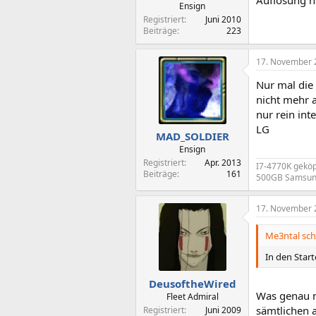
Auflösung hi
Ensign
Registriert
Juni 2010
Beiträge
223
17. November 
Nur mal die
nicht mehr a
nur rein int
LG
MAD_SOLDIER
Ensign
Registriert
Apr. 2013
I7-4770K geköp
Beiträge
161
500GB Samsung
17. November 
Me3ntal sch
In den Start
DeusoftheWired
Was genau m
Fleet Admiral
sämtlichen 
Registriert
Juni 2009