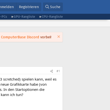
nmelden
Registrieren
Suche
g-PCs
GPU-Rangliste
CPU-Rangliste
m
ComputerBase Discord
vorbei!
#1
3 scretched) spielen kann, weil es
 neue Grafikkarte habe (von
 In den Startoptionen die
 kann ich tun?