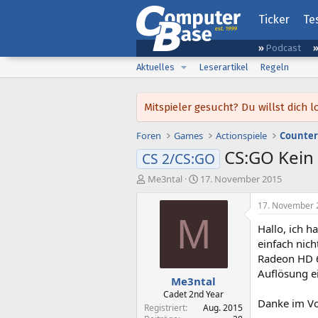
Ticker
Te
Podcast
Aktuelles
Leserartikel
Regeln
Mitspieler gesucht? Du willst dic
Foren
Games
Actionspiele
Counter
CS:GO Kein
CS 2/CS:GO
E
E
Me3ntal
17. November 2015
r
r
s
s
17. November 
t
t
M
Hallo, ich h
e
e
l
l
einfach nic
l
l
Radeon HD 6
e
t
Auflösung ei
Me3ntal
r
a
m
Cadet 2nd Year
Danke im Vo
Registriert
Aug. 2015