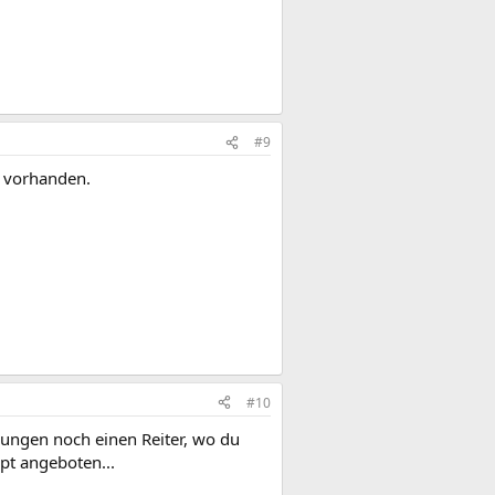
#9
r vorhanden.
#10
sungen noch einen Reiter, wo du
pt angeboten...