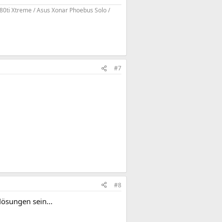
80ti Xtreme / Asus Xonar Phoebus Solo /
#7
#8
lösungen sein...