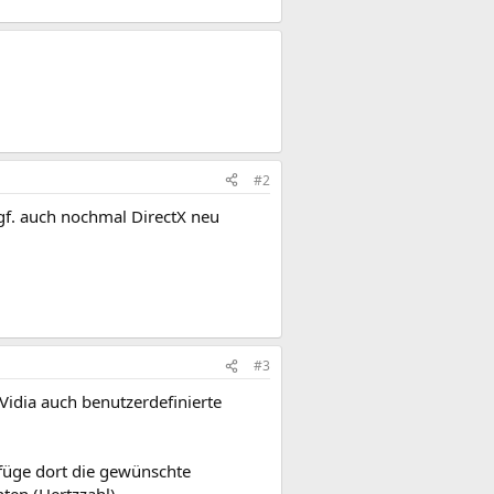
#2
Ggf. auch nochmal DirectX neu
#3
idia auch benutzerdefinierte
 füge dort die gewünschte