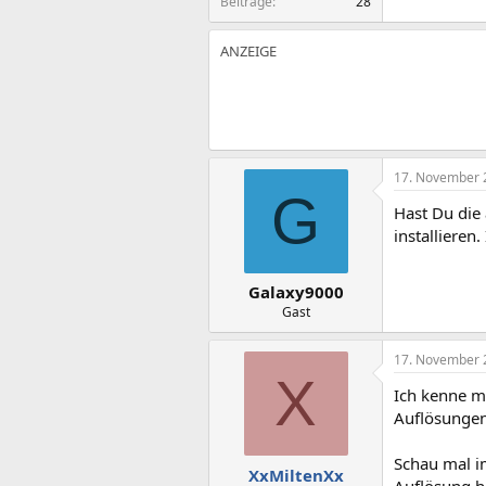
Beiträge
28
17. November 
G
Hast Du die 
installieren
Galaxy9000
Gast
17. November 
X
Ich kenne m
Auflösungen 
Schau mal i
XxMiltenXx