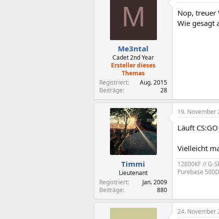
M
Nop, treuer
Wie gesagt a
Me3ntal
Cadet 2nd Year
Ersteller dieses
Themas
Registriert
Aug. 2015
Beiträge
28
19. November 
Läuft CS:GO
Vielleicht m
Timmi
12600KF // G-S
Purebase 500DX
Lieutenant
Registriert
Jan. 2009
Beiträge
880
24. November 