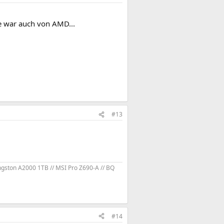
te war auch von AMD...
#13
ngston A2000 1TB // MSI Pro Z690-A // BQ
#14