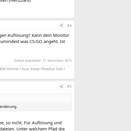
ten (Hertzzahl)
#4
igen Auflösung? Kann dein Monitor
g zumindest was CS:GO angeht. Ist
Zuletzt bearbeitet:
17. November 2015
80ti Xtreme / Asus Xonar Phoebus Solo /
#5
ränderung.
e, so nicht. Für Auflösung und
dateien. Unter welchem Pfad die