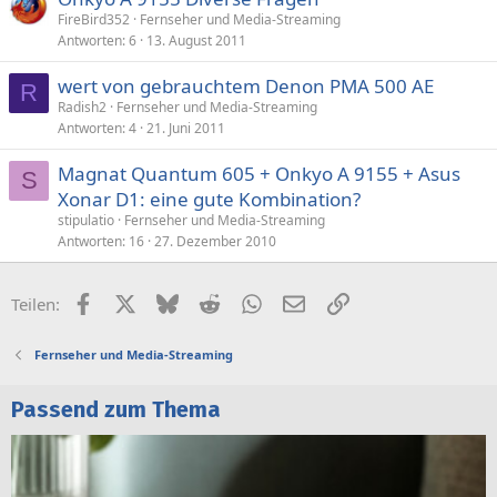
FireBird352
Fernseher und Media-Streaming
Antworten
6
13. August 2011
wert von gebrauchtem Denon PMA 500 AE
R
Radish2
Fernseher und Media-Streaming
Antworten
4
21. Juni 2011
Magnat Quantum 605 + Onkyo A 9155 + Asus
S
Xonar D1: eine gute Kombination?
stipulatio
Fernseher und Media-Streaming
Antworten
16
27. Dezember 2010
Facebook
X (Twitter)
Bluesky
Reddit
WhatsApp
E-Mail
Link
Teilen:
Fernseher und Media-Streaming
Passend zum Thema