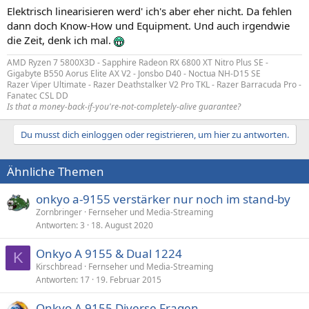
Elektrisch linearisieren werd' ich's aber eher nicht. Da fehlen
dann doch Know-How und Equipment. Und auch irgendwie
die Zeit, denk ich mal.
AMD Ryzen 7 5800X3D - Sapphire Radeon RX 6800 XT Nitro Plus SE -
Gigabyte B550 Aorus Elite AX V2 - Jonsbo D40 - Noctua NH-D15 SE
Razer Viper Ultimate - Razer Deathstalker V2 Pro TKL - Razer Barracuda Pro -
Fanatec CSL DD
Is that a money-back-if-you're-not-completely-alive guarantee?
Du musst dich einloggen oder registrieren, um hier zu antworten.
Ähnliche Themen
onkyo a-9155 verstärker nur noch im stand-by
Zornbringer
Fernseher und Media-Streaming
Antworten
3
18. August 2020
Onkyo A 9155 & Dual 1224
K
Kirschbread
Fernseher und Media-Streaming
Antworten
17
19. Februar 2015
Onkyo A 9155 Diverse Fragen