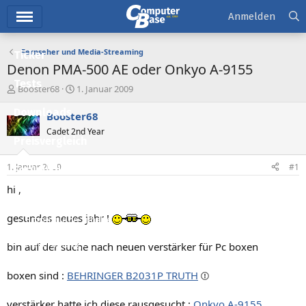
Hauptmenü
Anmelden
Fernseher und Media-Streaming
Ticker
Denon PMA-500 AE oder Onkyo A-9155
Tests
E
E
Booster68
1. Januar 2009
r
r
Downloads
s
s
Booster68
t
t
Cadet 2nd Year
e
e
Preisvergleich
l
l
l
l
1. Januar 2009
#1
Forum
e
t
r
a
hi ,
Aktuelles
m
gesundes neues jahr !
Empfohlene Inhalte
Neue Beiträge
bin auf der suche nach neuen verstärker für Pc boxen
Neueste Aktivitäten
boxen sind :
BEHRINGER B2031P TRUTH
Leserartikel
verstärker hatte ich diese rausgesucht :
Onkyo A-9155