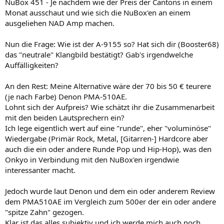
NuBox 451 - Je nachdem wie der Preis der Cantons in einem
Monat ausschaut und wie sich die NuBox'en an einem
ausgeliehen NAD Amp machen.
Nun die Frage: Wie ist der A-9155 so? Hat sich dir (Booster68)
das "neutrale" Klangbild bestätigt? Gab's irgendwelche
Auffälligkeiten?
An den Rest: Meine Alternative wäre der 70 bis 50 € teurere
(je nach Farbe) Denon PMA-510AE.
Lohnt sich der Aufpreis? Wie schätzt ihr die Zusammenarbeit
mit den beiden Lautsprechern ein?
Ich lege eigentlich wert auf eine "runde", eher "voluminöse"
Wiedergabe (Primär Rock, Metal, [Gitarren-] Hardcore aber
auch die ein oder andere Runde Pop und Hip-Hop), was den
Onkyo in Verbindung mit den NuBox'en irgendwie
interessanter macht.
Jedoch wurde laut Denon und dem ein oder anderem Review
dem PMA510AE im Vergleich zum 500er der ein oder andere
"spitze Zahn" gezogen.
Klar ist das alles subjektiv und ich werde mich auch noch