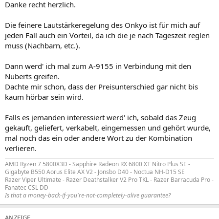
Danke recht herzlich.
Die feinere Lautstärkeregelung des Onkyo ist für mich auf
jeden Fall auch ein Vorteil, da ich die je nach Tageszeit reglen
muss (Nachbarn, etc.).
Dann werd' ich mal zum A-9155 in Verbindung mit den
Nuberts greifen.
Dachte mir schon, dass der Preisunterschied gar nicht bis
kaum hörbar sein wird.
Falls es jemanden interessiert werd' ich, sobald das Zeug
gekauft, geliefert, verkabelt, eingemessen und gehört wurde,
mal noch das ein oder andere Wort zu der Kombination
verlieren.
AMD Ryzen 7 5800X3D - Sapphire Radeon RX 6800 XT Nitro Plus SE -
Gigabyte B550 Aorus Elite AX V2 - Jonsbo D40 - Noctua NH-D15 SE
Razer Viper Ultimate - Razer Deathstalker V2 Pro TKL - Razer Barracuda Pro -
Fanatec CSL DD
Is that a money-back-if-you're-not-completely-alive guarantee?