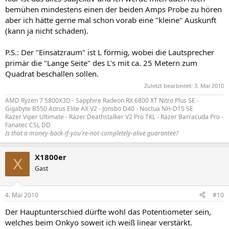
bemühen mindestens einen der beiden Amps Probe zu hören
aber ich hätte gerne mal schon vorab eine "kleine" Auskunft
(kann ja nicht schaden).
P.S.: Der "Einsatzraum" ist L förmig, wobei die Lautsprecher
primär die "Lange Seite" des L's mit ca. 25 Metern zum
Quadrat beschallen sollen.
Zuletzt bearbeitet:
3. Mai 2010
AMD Ryzen 7 5800X3D - Sapphire Radeon RX 6800 XT Nitro Plus SE -
Gigabyte B550 Aorus Elite AX V2 - Jonsbo D40 - Noctua NH-D15 SE
Razer Viper Ultimate - Razer Deathstalker V2 Pro TKL - Razer Barracuda Pro -
Fanatec CSL DD
Is that a money-back-if-you're-not-completely-alive guarantee?
X1800er
X
Gast
4. Mai 2010
#10
Der Hauptunterschied dürfte wohl das Potentiometer sein,
welches beim Onkyo soweit ich weiß linear verstärkt.