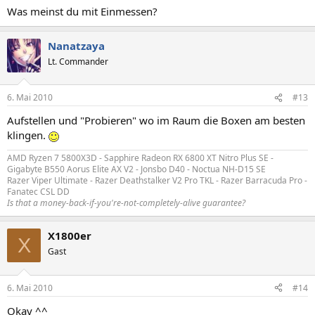
Was meinst du mit Einmessen?
Nanatzaya
Lt. Commander
6. Mai 2010
#13
Aufstellen und "Probieren" wo im Raum die Boxen am besten
klingen.
AMD Ryzen 7 5800X3D - Sapphire Radeon RX 6800 XT Nitro Plus SE -
Gigabyte B550 Aorus Elite AX V2 - Jonsbo D40 - Noctua NH-D15 SE
Razer Viper Ultimate - Razer Deathstalker V2 Pro TKL - Razer Barracuda Pro -
Fanatec CSL DD
Is that a money-back-if-you're-not-completely-alive guarantee?
X1800er
X
Gast
6. Mai 2010
#14
Okay ^^