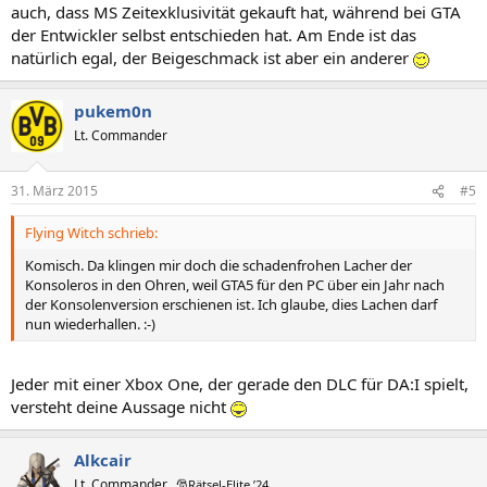
auch, dass MS Zeitexklusivität gekauft hat, während bei GTA
der Entwickler selbst entschieden hat. Am Ende ist das
natürlich egal, der Beigeschmack ist aber ein anderer
pukem0n
Lt. Commander
31. März 2015
#5
Flying Witch schrieb:
Komisch. Da klingen mir doch die schadenfrohen Lacher der
Konsoleros in den Ohren, weil GTA5 für den PC über ein Jahr nach
der Konsolenversion erschienen ist. Ich glaube, dies Lachen darf
nun wiederhallen. :-)
Jeder mit einer Xbox One, der gerade den DLC für DA:I spielt,
versteht deine Aussage nicht
Alkcair
Lt. Commander
🎅Rätsel-Elite ’24