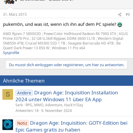
31. März 2015
#6
pukem0n, und was ist, wenn ich ihn auf dem PC spiele?
AMD Ryzen 7 5800X3D ; PowerColor HellHound Radeon RX 7900 XTX ; ASUS
Prime X370-Pro ; 32 GB G.Skill RipJaws DDR4-3600 CL18 ; Western Digital
SN850X 4TB; Crucial MX300 SSD 1 TB ; Seagate Barracuda HD 4TB ; Be
Quiet! Dark Power 13 850 W ; Windows 11 Pro x64
Sysprofile
Du musst dich einloggen oder registrieren, um hier zu antworten.
Ähnliche Themen
Dragon Age: Inquisition Installation
Andere
S
2024 unter Windows 11 über EA App
Serk
RPG, MMO, Adventure, Hack'n'Slay
Antworten
18
9. November 2024
Dragon Age: Inquisition: GOTY-Edition bei
Notiz
Epic Games gratis zu haben