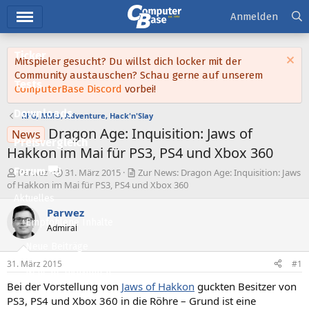
Hauptmenü
Anmelden
Ticker
Mitspieler gesucht? Du willst dich locker mit der
Community austauschen? Schau gerne auf unserem
Tests
ComputerBase Discord
vorbei!
Downloads
RPG, MMO, Adventure, Hack'n'Slay
Dragon Age: Inquisition: Jaws of
News
Preisvergleich
Hakkon im Mai für PS3, PS4 und Xbox 360
Forum
E
E
Parwez
31. März 2015
Zur News: Dragon Age: Inquisition: Jaws
r
r
of Hakkon im Mai für PS3, PS4 und Xbox 360
s
s
Aktuelles
t
t
Parwez
e
e
Empfohlene Inhalte
Admiral
l
l
l
l
Neue Beiträge
e
t
31. März 2015
#1
Neueste Aktivitäten
r
a
m
Bei der Vorstellung von
Jaws of Hakkon
guckten Besitzer von
Leserartikel
PS3, PS4 und Xbox 360 in die Röhre – Grund ist eine