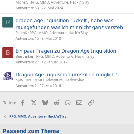
MichaG
RPG, MMO, Adventure, Hack'n'Slay
Antworten
63
22. Mai 2024
dragon age inquisition ruckelt , habe was
R
rausgefunden was ich mir nicht ganz versteh
RzumK
RPG, MMO, Adventure, Hack'n'Slay
Antworten
15
3. Mai 2018
Ein paar Fragen zu Dragon Age Inquisition
B
Biertrinker
RPG, MMO, Adventure, Hack'n'Slay
Antworten
27
12. Januar 2017
Dragon Age Inquisition umskillen möglich?
NJay
RPG, MMO, Adventure, Hack'n'Slay
Antworten
2
27. Mai 2016
Facebook
X (Twitter)
Bluesky
Reddit
WhatsApp
E-Mail
Link
Teilen:
RPG, MMO, Adventure, Hack'n'Slay
Passend zum Thema