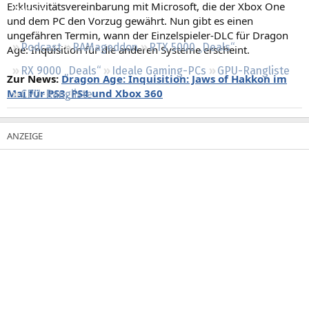
Exklusivitätsvereinbarung mit Microsoft, die der Xbox One
Regeln
und dem PC den Vorzug gewährt. Nun gibt es einen
ungefähren Termin, wann der Einzelspieler-DLC für Dragon
Podcast
RAMageddon
RTX 5000 „Deals“
Age: Inquisition für die anderen Systeme erscheint.
RX 9000 „Deals“
Ideale Gaming-PCs
GPU-Rangliste
Zur News:
Dragon Age: Inquisition: Jaws of Hakkon im
Mai für PS3, PS4 und Xbox 360
CPU-Rangliste