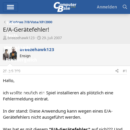
Hauptmenü
Anmelden
Windows 7/8/Vista/XP/2000
Ticker
E/A-Gerätefehler!
Tests
E
E
breezehawk123
29. Juli 2007
r
r
Downloads
s
s
breezehawk123
t
t
Ensign
e
e
Preisvergleich
l
l
l
l
29. Juli 2007
#1
Forum
e
t
r
a
Hallo,
Aktuelles
m
ich wollte neulich ein Spiel installieren als plötzlich eine
Empfohlene Inhalte
Fehlermeldung eintrat.
Neue Beiträge
In der stand: Diese Anwendung kann wegen eines E/A-
Neueste Aktivitäten
Gerätefehlers nicht ausgeführt werden.
Leserartikel
Was hat es mit diesem
"E/A-Gerätefehler"
auf sich??? Und