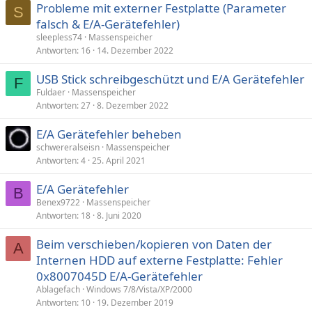
Probleme mit externer Festplatte (Parameter
S
falsch & E/A-Gerätefehler)
sleepless74
Massenspeicher
Antworten
16
14. Dezember 2022
USB Stick schreibgeschützt und E/A Gerätefehler
F
Fuldaer
Massenspeicher
Antworten
27
8. Dezember 2022
E/A Gerätefehler beheben
schwereralseisn
Massenspeicher
Antworten
4
25. April 2021
E/A Gerätefehler
B
Benex9722
Massenspeicher
Antworten
18
8. Juni 2020
Beim verschieben/kopieren von Daten der
A
Internen HDD auf externe Festplatte: Fehler
0x8007045D E/A-Gerätefehler
Ablagefach
Windows 7/8/Vista/XP/2000
Antworten
10
19. Dezember 2019