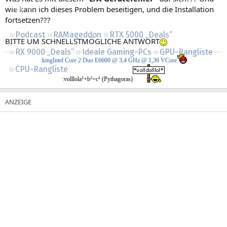
Regeln
wie kann ich dieses Problem beseitigen, und die Installation
fortsetzen???
Podcast
RAMageddon
RTX 5000 „Deals“
BITTE UM SCHNELLSTMÖGLICHE ANTWORT
RX 9000 „Deals“
Ideale Gaming-PCs
GPU-Rangliste
:kingIntel Core 2 Duo E6600 @ 3,4 GHz @ 1,36 VCore
CPU-Rangliste
:volllola²+b²=c² (Pythagoras)