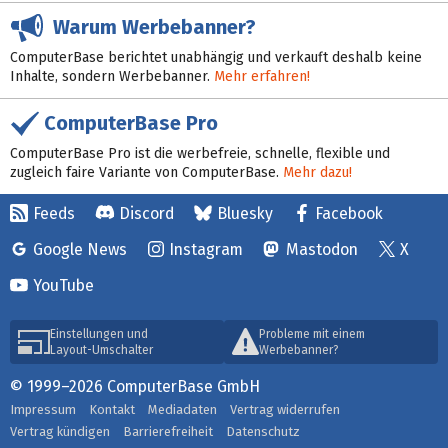
Warum Werbebanner?
ComputerBase berichtet unabhängig und verkauft deshalb keine
Inhalte, sondern Werbebanner.
Mehr erfahren!
ComputerBase Pro
ComputerBase Pro ist die werbefreie, schnelle, flexible und
zugleich faire Variante von ComputerBase.
Mehr dazu!
Feeds
Discord
Bluesky
Facebook
Google News
Instagram
Mastodon
X
YouTube
Einstellungen und
Probleme mit einem
Layout-Umschalter
Werbebanner?
© 1999–2026 ComputerBase GmbH
Impressum
Kontakt
Mediadaten
Vertrag widerrufen
Vertrag kündigen
Barrierefreiheit
Datenschutz