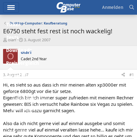
Hauptmenü
Anmelden
Desktop-Computer: Kaufberatung
Ticker
E6750 steht fest rest ist noch wackelig!
Tests
E
E
olarf
3. August 2007
r
r
Downloads
s
s
olarf
O
t
t
Cadet 2nd Year
e
e
Preisvergleich
l
l
l
l
3. August 2007
#1
Forum
e
t
r
a
Hi, es sieht so aus dass ich mir meinen alten xp3000er mit
Aktuelles
m
geforce 6800gt vor die tür setze.
Eigentlich bin ich immer super zufrieden mit meinem Rechner
Empfohlene Inhalte
gewesen: BIS ich versucht habe Rainbow six Vegas zu spielen.
Neue Beiträge
Mehr will ich dazu garnicht sagen.
Neueste Aktivitäten
Also da ich nicht gerne viel auf einmal ausgebe und somit
nicht gerne viel auf einmal veralten lasse hehe... kaufe ich mir
Leserartikel
eine sehr gute Komponente und den rest so billig es geht um