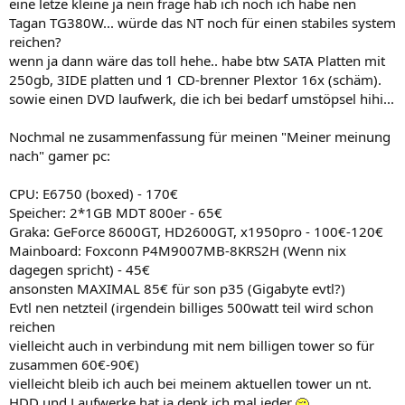
eine letze kleine ja nein frage hab ich noch ich habe nen
Tagan TG380W... würde das NT noch für einen stabiles system
reichen?
wenn ja dann wäre das toll hehe.. habe btw SATA Platten mit
250gb, 3IDE platten und 1 CD-brenner Plextor 16x (schäm).
sowie einen DVD laufwerk, die ich bei bedarf umstöpsel hihi...
Nochmal ne zusammenfassung für meinen "Meiner meinung
nach" gamer pc:
CPU: E6750 (boxed) - 170€
Speicher: 2*1GB MDT 800er - 65€
Graka: GeForce 8600GT, HD2600GT, x1950pro - 100€-120€
Mainboard: Foxconn P4M9007MB-8KRS2H (Wenn nix
dagegen spricht) - 45€
ansonsten MAXIMAL 85€ für son p35 (Gigabyte evtl?)
Evtl nen netzteil (irgendein billiges 500watt teil wird schon
reichen
vielleicht auch in verbindung mit nem billigen tower so für
zusammen 60€-90€)
vielleicht bleib ich auch bei meinem aktuellen tower un nt.
HDD und Laufwerke hat ja denk ich mal jeder