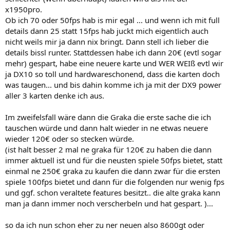
x1950pro.
Ob ich 70 oder 50fps hab is mir egal ... und wenn ich mit full
details dann 25 statt 15fps hab juckt mich eigentlich auch
nicht weils mir ja dann nix bringt. Dann stell ich lieber die
details bissl runter. Stattdessen habe ich dann 20€ (evtl sogar
mehr) gespart, habe eine neuere karte und WER WEIß evtl wir
ja DX10 so toll und hardwareschonend, dass die karten doch
was taugen... und bis dahin komme ich ja mit der DX9 power
aller 3 karten denke ich aus.
Im zweifelsfall wäre dann die Graka die erste sache die ich
tauschen würde und dann halt wieder in ne etwas neuere
wieder 120€ oder so stecken würde.
(ist halt besser 2 mal ne graka für 120€ zu haben die dann
immer aktuell ist und für die neusten spiele 50fps bietet, statt
einmal ne 250€ graka zu kaufen die dann zwar für die ersten
spiele 100fps bietet und dann für die folgenden nur wenig fps
und ggf. schon veraltete features besitzt.. die alte graka kann
man ja dann immer noch verscherbeln und hat gespart. )...
so da ich nun schon eher zu ner neuen also 8600gt oder