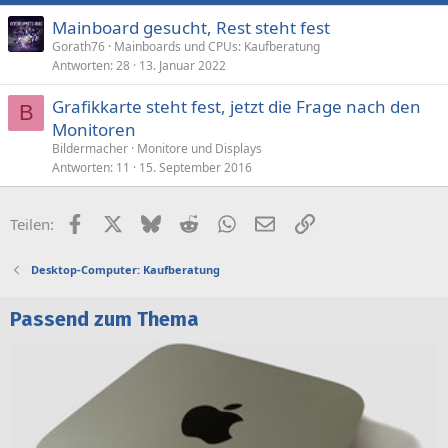
Mainboard gesucht, Rest steht fest
Gorath76
Mainboards und CPUs: Kaufberatung
Antworten
28
13. Januar 2022
Grafikkarte steht fest, jetzt die Frage nach den
B
Monitoren
Bildermacher
Monitore und Displays
Antworten
11
15. September 2016
Facebook
X (Twitter)
Bluesky
Reddit
WhatsApp
E-Mail
Link
Teilen:
Desktop-Computer: Kaufberatung
Passend zum Thema