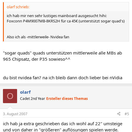
olarf schrieb:
ich hab mir nen sehr lustiges mainboard ausgesucht hihi:
Foxconn P4M9007MB-8KRS2H für ca 45€ (unterstützt sogar quad's)
Also ich als -mittlerweile- Nvidea fan
"sogar quads" quads unterstützen mittlerweile alle MBs ab
965 Chipsatz, der P35 sowieso^^
du bist nvidea fan? na ich bleib dann doch lieber bei nVidia
olarf
O
Cadet 2nd Year
Ersteller dieses Themas
3. August 2007
#5
ich hab ja extra geschrieben das ich wohl auf 22" umsteige
und von daher in "größeren" auflösungen spielen werde.