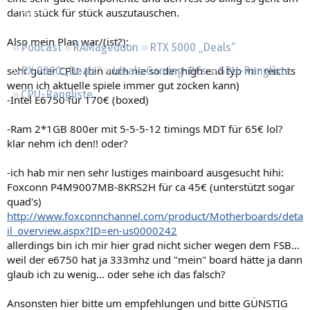
Regeln
dann stück für stück auszutauschen.
Also mein Plan war/(ist?):
Podcast
RAMageddon
RTX 5000 „Deals“
sehr guter CPU: (bin auch nie so der high end typ mir reichts
RX 9000 „Deals“
Ideale Gaming-PCs
GPU-Rangliste
wenn ich aktuelle spiele immer gut zocken kann)
CPU-Rangliste
-Intel E6750 für 170€ (boxed)
-Ram 2*1GB 800er mit 5-5-5-12 timings MDT für 65€ lol?
klar nehm ich den!! oder?
-ich hab mir nen sehr lustiges mainboard ausgesucht hihi:
Foxconn P4M9007MB-8KRS2H für ca 45€ (unterstützt sogar
quad's)
http://www.foxconnchannel.com/product/Motherboards/deta
il_overview.aspx?ID=en-us0000242
allerdings bin ich mir hier grad nicht sicher wegen dem FSB...
weil der e6750 hat ja 333mhz und "mein" board hätte ja dann
glaub ich zu wenig... oder sehe ich das falsch?
Ansonsten hier bitte um empfehlungen und bitte GÜNSTIG