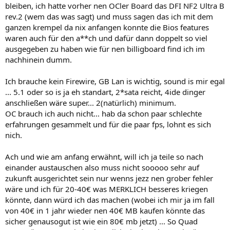
bleiben, ich hatte vorher nen OCler Board das DFI NF2 Ultra B
rev.2 (wem das was sagt) und muss sagen das ich mit dem
ganzen krempel da nix anfangen konnte die Bios features
waren auch für den a**ch und dafür dann doppelt so viel
ausgegeben zu haben wie für nen billigboard find ich im
nachhinein dumm.
Ich brauche kein Firewire, GB Lan is wichtig, sound is mir egal
... 5.1 oder so is ja eh standart, 2*sata reicht, 4ide dinger
anschließen wäre super... 2(natürlich) minimum.
OC brauch ich auch nicht... hab da schon paar schlechte
erfahrungen gesammelt und für die paar fps, lohnt es sich
nich.
Ach und wie am anfang erwähnt, will ich ja teile so nach
einander austauschen also muss nicht sooooo sehr auf
zukunft ausgerichtet sein nur wenns jezz nen grober fehler
wäre und ich für 20-40€ was MERKLICH besseres kriegen
könnte, dann würd ich das machen (wobei ich mir ja im fall
von 40€ in 1 jahr wieder nen 40€ MB kaufen könnte das
sicher genausogut ist wie ein 80€ mb jetzt) ... So Quad