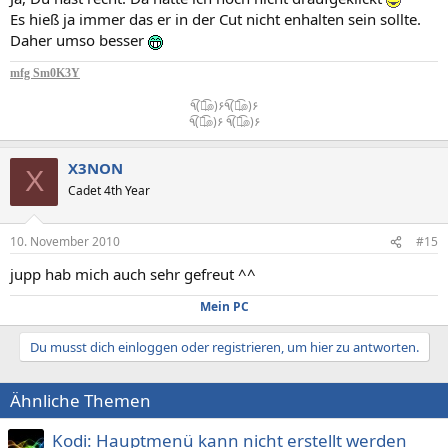
Es hieß ja immer das er in der Cut nicht enhalten sein sollte.
Daher umso besser
mfg Sm0K3Y
٩(͡๏̯͡๏)۶٩(͡๏̯͡๏)۶
٩(͡๏̯͡๏)۶ ٩(͡๏̯͡๏)۶​
X3NON
X
Cadet 4th Year
10. November 2010
#15
jupp hab mich auch sehr gefreut ^^
Mein PC
Du musst dich einloggen oder registrieren, um hier zu antworten.
Ähnliche Themen
Kodi: Hauptmenü kann nicht erstellt werden