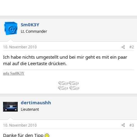
Sm0K3Y
Lt. Commander
10. November 2010
#2
Ich habe nichts umgestellt und bei mir geht es mit ein paar
mal auf die Leertaste drücken.
mfg Sm0K3Y
٩(͡๏̯͡๏)۶٩(͡๏̯͡๏)۶
٩(͡๏̯͡๏)۶ ٩(͡๏̯͡๏)۶​
dertimaushh
Lieutenant
10. November 2010
#3
Danke für den Tipp