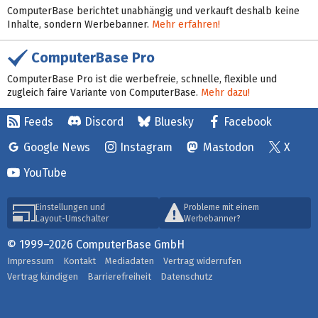
ComputerBase berichtet unabhängig und verkauft deshalb keine
Inhalte, sondern Werbebanner.
Mehr erfahren!
ComputerBase Pro
ComputerBase Pro ist die werbefreie, schnelle, flexible und
zugleich faire Variante von ComputerBase.
Mehr dazu!
Feeds
Discord
Bluesky
Facebook
Google News
Instagram
Mastodon
X
YouTube
Einstellungen und
Probleme mit einem
Layout-Umschalter
Werbebanner?
© 1999–2026 ComputerBase GmbH
Impressum
Kontakt
Mediadaten
Vertrag widerrufen
Vertrag kündigen
Barrierefreiheit
Datenschutz