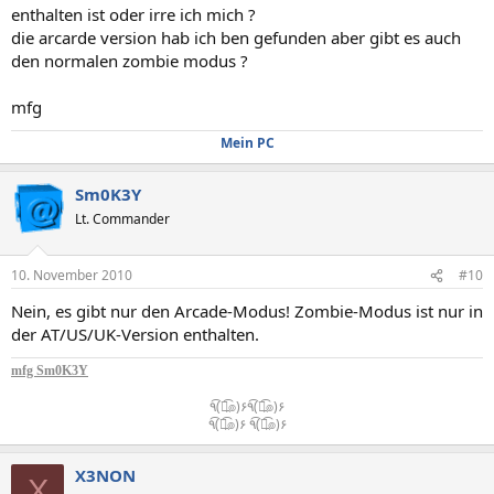
enthalten ist oder irre ich mich ?
die arcarde version hab ich ben gefunden aber gibt es auch
den normalen zombie modus ?
mfg
Mein PC
Sm0K3Y
Lt. Commander
10. November 2010
#10
Nein, es gibt nur den Arcade-Modus! Zombie-Modus ist nur in
der AT/US/UK-Version enthalten.
mfg Sm0K3Y
٩(͡๏̯͡๏)۶٩(͡๏̯͡๏)۶
٩(͡๏̯͡๏)۶ ٩(͡๏̯͡๏)۶​
X3NON
X