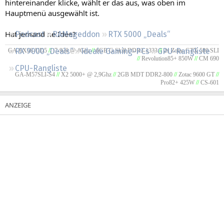
hintereinander klicke, wählt er das aus, was oben im
Regeln
Hauptmenü ausgewählt ist.
Hat jemand ne Idee?
Podcast
RAMageddon
RTX 5000 „Deals“
RX 9000 „Deals“
Ideale Gaming-PCs
GPU-Rangliste
GA-EX58-UD5
//
i7-920 @ 4Ghz
//
6GB G.Skill DDR3-1333
//
2x Zotac GTX 580 SLI
//
Revolution85+ 850W
//
CM 690
CPU-Rangliste
GA-M57SLI-S4
//
X2 5000+ @ 2,9Ghz
//
2GB MDT DDR2-800
//
Zotac 9600 GT
//
Pro82+ 425W
//
CS-601