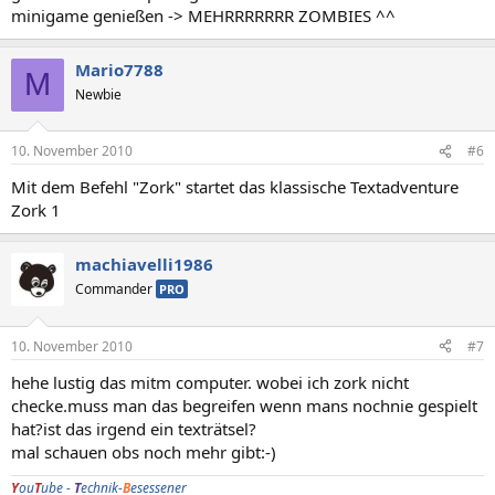
minigame genießen -> MEHRRRRRRR ZOMBIES ^^
Mario7788
M
Newbie
10. November 2010
#6
Mit dem Befehl "Zork" startet das klassische Textadventure
Zork 1
machiavelli1986
Commander
PRO
10. November 2010
#7
hehe lustig das mitm computer. wobei ich zork nicht
checke.muss man das begreifen wenn mans nochnie gespielt
hat?ist das irgend ein texträtsel?
mal schauen obs noch mehr gibt:-)
Y
ou
T
ube -
T
echnik-
B
esessener