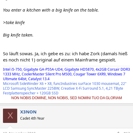
You enter a kitchen with a big knife on the table.
>take knife
Big knife taken.
So läuft sowas. Ja, ich gebe es zu: ich habe Zork (damals hieß
es noch nicht 1) original auf einem Mainframe gespielt.
Intel i5-750, Gigabyte GA-P55A-UD4, Gigabyte HD5870, 4x2GB Corsair DDR3
1333 MHz, CoolerMaster Silent Pro M500, Cougar Tower 6XR9, Windows 7
Ultimate 64bit, Catalyst 13.4
Microsoft SideWinder X6 + X8, funcIndustries surFace 1030 mousemat, 22"
LCD Samsung SyncMaster 225BW, Creative X-Fi Surround 5.1, 4,21 TByte
Festplattenspeicher + 120GB SSD
NON NOBIS DOMINE, NON NOBIS, SED NOMINI TUO DA GLORIAM
X3NON
X
Cadet 4th Year