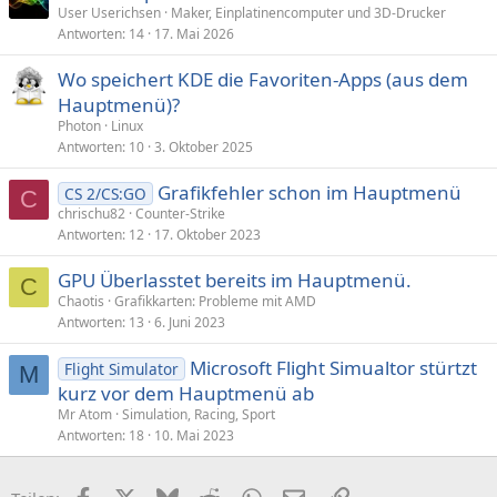
User Userichsen
Maker, Einplatinencomputer und 3D-Drucker
Antworten
14
17. Mai 2026
Wo speichert KDE die Favoriten-Apps (aus dem
Hauptmenü)?
Photon
Linux
Antworten
10
3. Oktober 2025
Grafikfehler schon im Hauptmenü
CS 2/CS:GO
C
chrischu82
Counter-Strike
Antworten
12
17. Oktober 2023
GPU Überlasstet bereits im Hauptmenü.
C
Chaotis
Grafikkarten: Probleme mit AMD
Antworten
13
6. Juni 2023
Microsoft Flight Simualtor stürtzt
Flight Simulator
M
kurz vor dem Hauptmenü ab
Mr Atom
Simulation, Racing, Sport
Antworten
18
10. Mai 2023
Facebook
X (Twitter)
Bluesky
Reddit
WhatsApp
E-Mail
Link