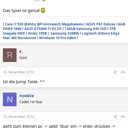
Das Spiel ist genial
l Core i7 920 @4Ghz @Prolimatech Megahalems l ASUS P6T Deluxe l 6GB
DDR3-1600 l ASUS GTX660 Ti-DC2O l 128GB Samsung 830 SSD l 3TB
Seagate HDD l Antec 180B | Samsung 226BW l Logitech diNovo Edge
feat. MX Revolution l Windows
10
Pro 64bit l
r_
R
Gast
10. November 2010
#4
Ist die Jump Taste. ^^
nookie
N
Cadet 1st Year
10. November 2010
#5
geht zum kleinen pc -> gebt "doa" ein -> enter drücken ->