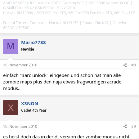
AMD R7 9800X3D | Asus X870E-E Gaming WIFI | MSI 5090 Ventus 3X OC |
G.SKill Flare X5 K2 GSK 6000CL30 2x32GB
|
Corsair RM1000x
|
SSD 990 Pro 2TB, 980 Pro/970 Evo Plus 1TB, 860 Evo 1TB
|
Fractal Torrent Compact | Noctua NH-D15S | Sound: Fiio K17 | Genelec
8030C + 7050C
Mario7788
M
Newbie
10. November 2010
#8
einfach "3arc unlock" eingeben und schon hat man alle
zombie maps plus den naja etwas fragwürdigen acrade
modus..
X3NON
X
Cadet 4th Year
10. November 2010
#9
es heist doch das in der dt version der zombie modus nicht