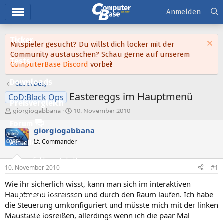
Hauptmenü
Anmelden
Ticker
Mitspieler gesucht? Du willst dich locker mit der
Community austauschen? Schau gerne auf unserem
Tests
ComputerBase Discord
vorbei!
Downloads
Call of Duty
Eastereggs im Hauptmenü
CoD:Black Ops
Preisvergleich
E
E
giorgiogabbana
10. November 2010
r
r
Forum
s
s
giorgiogabbana
t
t
Lt. Commander
Aktuelles
e
e
l
l
Empfohlene Inhalte
l
l
10. November 2010
#1
e
t
Neue Beiträge
r
a
Wie ihr sicherlich wisst, kann man sich im interaktiven
m
Hauptmenü losreissen und durch den Raum laufen. Ich habe
Neueste Aktivitäten
die Steuerung umkonfiguriert und müsste mich mit der linken
Leserartikel
Maustaste losreißen, allerdings wenn ich die paar Mal