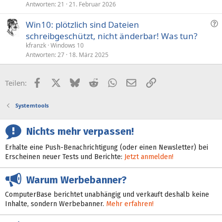
Antworten
21
21. Februar 2026
F
Win10: plötzlich sind Dateien
r
schreibgeschützt, nicht änderbar! Was tun?
a
kfranzk
Windows 10
g
Antworten
27
18. März 2025
e
Facebook
X (Twitter)
Bluesky
Reddit
WhatsApp
E-Mail
Link
Teilen:
Systemtools
Nichts mehr verpassen!
Erhalte eine Push-Benachrichtigung (oder einen Newsletter) bei
Erscheinen neuer Tests und Berichte:
Jetzt anmelden!
Warum Werbebanner?
ComputerBase berichtet unabhängig und verkauft deshalb keine
Inhalte, sondern Werbebanner.
Mehr erfahren!