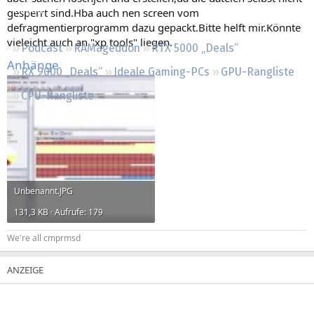
Regeln
gesperrt sind.Hba auch nen screen vom
defragmentierprogramm dazu gepackt.Bitte helft mir.Könnte
vieleicht auch an "xp tools" liegen.
Podcast
RAMageddon
RTX 5000 „Deals“
Anhänge
RX 9000 „Deals“
Ideale Gaming-PCs
GPU-Rangliste
CPU-Rangliste
Unbenannt.JPG
131,3 KB · Aufrufe: 179
We're all cmprmsd