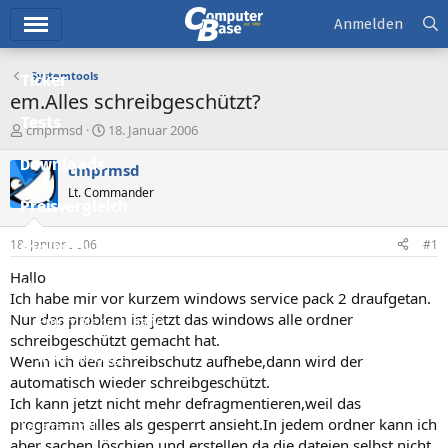
Hauptmenü
Anmelden
Systemtools
Ticker
em.Alles schreibgeschützt?
Tests
E
E
cmprmsd
18. Januar 2006
r
r
Downloads
s
s
cmprmsd
t
t
Lt. Commander
e
e
Preisvergleich
l
l
l
l
18. Januar 2006
#1
Forum
e
t
r
a
Hallo
Aktuelles
m
Ich habe mir vor kurzem windows service pack 2 draufgetan.
Nur das problem ist jetzt das windows alle ordner
Empfohlene Inhalte
schreibgeschützt gemacht hat.
Neue Beiträge
Wenn ich den schreibschutz aufhebe,dann wird der
automatisch wieder schreibgeschützt.
Neueste Aktivitäten
Ich kann jetzt nicht mehr defragmentieren,weil das
programm alles als gesperrt ansieht.In jedem ordner kann ich
Leserartikel
aber sachen löschjen und erstellen,da die dateien selbst nicht