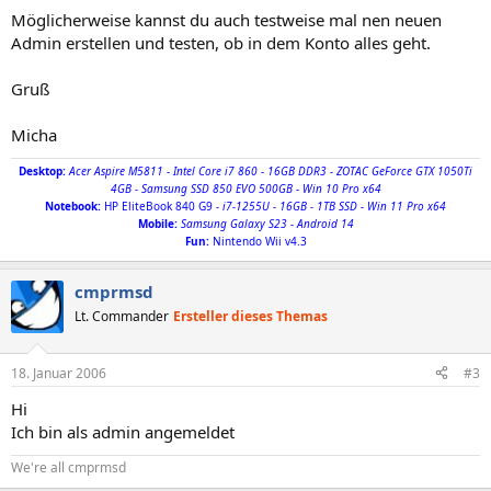
Möglicherweise kannst du auch testweise mal nen neuen
Admin erstellen und testen, ob in dem Konto alles geht.
Gruß
Micha
Desktop:
Acer Aspire M5811 - Intel Core i7 860 - 16GB DDR3 - ZOTAC GeForce GTX 1050Ti
4GB - Samsung SSD 850 EVO 500GB - Win 10 Pro x64
Notebook
:
HP EliteBook 840 G9
- i7-1255U - 16GB - 1TB SSD - Win 11 Pro x64
Mobile:
Samsung Galaxy S23 - Android 14
Fun:
Nintendo Wii v4.3
cmprmsd
Lt. Commander
Ersteller dieses Themas
18. Januar 2006
#3
Hi
Ich bin als admin angemeldet
We're all cmprmsd