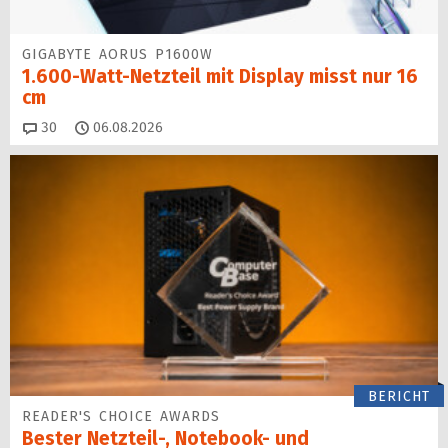
GIGABYTE AORUS P1600W
1.600-Watt-Netzteil mit Display misst nur 16
cm
Kommentare
30
06.08.2026
BERICHT
READER'S CHOICE AWARDS
Bester Netzteil-, Notebook- und