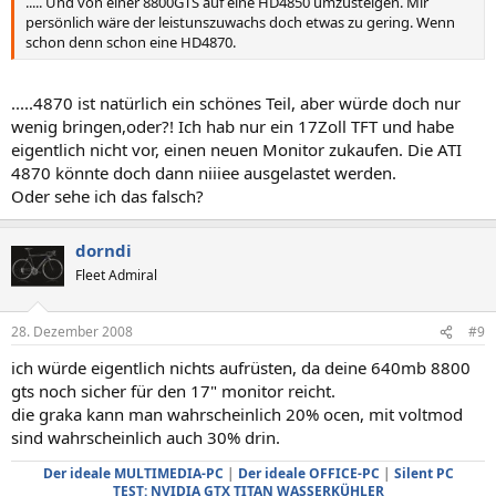
..... Und von einer 8800GTS auf eine HD4850 umzusteigen. Mir
persönlich wäre der leistunszuwachs doch etwas zu gering. Wenn
schon denn schon eine HD4870.
.....4870 ist natürlich ein schönes Teil, aber würde doch nur
wenig bringen,oder?! Ich hab nur ein 17Zoll TFT und habe
eigentlich nicht vor, einen neuen Monitor zukaufen. Die ATI
4870 könnte doch dann niiiee ausgelastet werden.
Oder sehe ich das falsch?
dorndi
Fleet Admiral
28. Dezember 2008
#9
ich würde eigentlich nichts aufrüsten, da deine 640mb 8800
gts noch sicher für den 17" monitor reicht.
die graka kann man wahrscheinlich 20% ocen, mit voltmod
sind wahrscheinlich auch 30% drin.
Der ideale MULTIMEDIA-PC
|
Der ideale OFFICE-PC
|
Silent PC
TEST: NVIDIA GTX TITAN WASSERKÜHLER