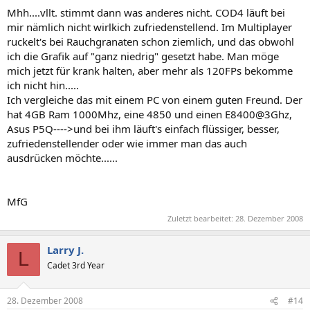
Mhh....vllt. stimmt dann was anderes nicht. COD4 läuft bei
mir nämlich nicht wirlkich zufriedenstellend. Im Multiplayer
ruckelt's bei Rauchgranaten schon ziemlich, und das obwohl
ich die Grafik auf "ganz niedrig" gesetzt habe. Man möge
mich jetzt für krank halten, aber mehr als 120FPs bekomme
ich nicht hin.....
Ich vergleiche das mit einem PC von einem guten Freund. Der
hat 4GB Ram 1000Mhz, eine 4850 und einen E8400@3Ghz,
Asus P5Q---->und bei ihm läuft's einfach flüssiger, besser,
zufriedenstellender oder wie immer man das auch
ausdrücken möchte......
MfG
Zuletzt bearbeitet:
28. Dezember 2008
Larry J.
L
Cadet 3rd Year
28. Dezember 2008
#14