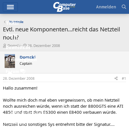
Hauptmenü
Anmelden
Netzteile
Ticker
Evtl. neue Komponenten...reicht das Netzteil
Tests
noch?
E
E
Domski
28. Dezember 2008
Downloads
r
r
s
s
Domski
Preisvergleich
t
t
Captain
e
e
l
l
Forum
l
l
28. Dezember 2008
#1
e
t
Aktuelles
r
a
Hallo zusammen!
m
Empfohlene Inhalte
Wollte mich doch mal eben vergewissern, ob mein Netzteil
Neue Beiträge
noch ausreichen würde, wenn ich statt der 8800GTS eine ATI
4850 und statt dem E6300 einen E8400 verbauen würde.
Neueste Aktivitäten
Leserartikel
Netzteil und sonstiges Sys entnehmt bitte der Signatur....