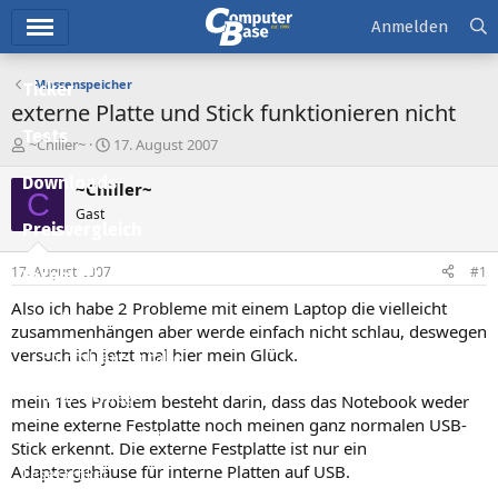
Hauptmenü
Anmelden
Massenspeicher
Ticker
externe Platte und Stick funktionieren nicht
Tests
E
E
~Chiller~
17. August 2007
r
r
Downloads
s
s
~Chiller~
C
t
t
Gast
e
e
Preisvergleich
l
l
l
l
17. August 2007
#1
Forum
e
t
r
a
Also ich habe 2 Probleme mit einem Laptop die vielleicht
Aktuelles
m
zusammenhängen aber werde einfach nicht schlau, deswegen
versuch ich jetzt mal hier mein Glück.
Empfohlene Inhalte
Neue Beiträge
mein 1tes Problem besteht darin, dass das Notebook weder
meine externe Festplatte noch meinen ganz normalen USB-
Neueste Aktivitäten
Stick erkennt. Die externe Festplatte ist nur ein
Adaptergehäuse für interne Platten auf USB.
Leserartikel