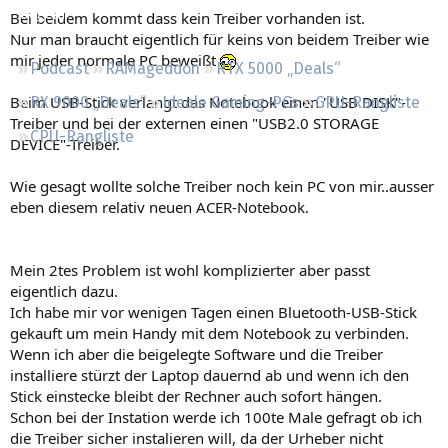
Regeln
Bei beidem kommt dass kein Treiber vorhanden ist.
Nur man braucht eigentlich für keins von beidem Treiber wie
mir jeder normale PC beweißt
Podcast
RAMageddon
RTX 5000 „Deals“
Beim USB-Stick verlangt das Notebook einen "USB DISK"-
RX 9000 „Deals“
Ideale Gaming-PCs
GPU-Rangliste
Treiber und bei der externen einen "USB2.0 STORAGE
CPU-Rangliste
DEVICE"-Treiber.
Wie gesagt wollte solche Treiber noch kein PC von mir..ausser
eben diesem relativ neuen ACER-Notebook.
Mein 2tes Problem ist wohl komplizierter aber passt
eigentlich dazu.
Ich habe mir vor wenigen Tagen einen Bluetooth-USB-Stick
gekauft um mein Handy mit dem Notebook zu verbinden.
Wenn ich aber die beigelegte Software und die Treiber
installiere stürzt der Laptop dauernd ab und wenn ich den
Stick einstecke bleibt der Rechner auch sofort hängen.
Schon bei der Instation werde ich 100te Male gefragt ob ich
die Treiber sicher instalieren will, da der Urheber nicht