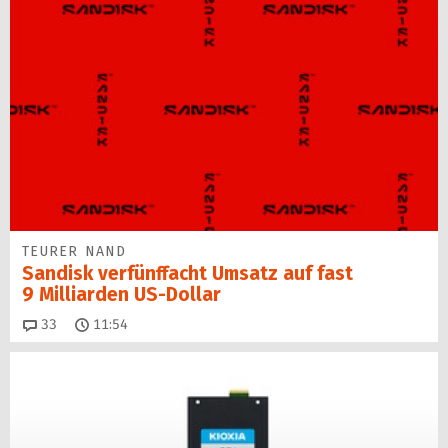
TEURER NAND
Sandisk verfünffacht Umsatz auf fast
9 Milliarden US-Dollar
Kommentare
33
11:54