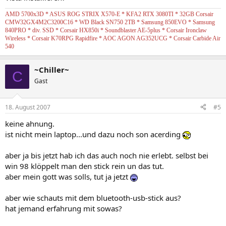
AMD 5700x3D * ASUS ROG STRIX X570-E * KFA2 RTX 3080TI * 32GB Corsair
CMW32GX4M2C3200C16 * WD Black SN750 2TB * Samsung 850EVO * Samsung
840PRO * div. SSD * Corsair HX850i * Soundblaster AE-5plus * Corsair Ironclaw
Wireless * Corsair K70RPG Rapidfire * AOC AGON AG352UCG * Corsair Carbide Air
540
~Chiller~
C
Gast
18. August 2007
#5
keine ahnung.
ist nicht mein laptop...und dazu noch son acerding
aber ja bis jetzt hab ich das auch noch nie erlebt. selbst bei
win 98 klöppelt man den stick rein un das tut.
aber mein gott was solls, tut ja jetzt
aber wie schauts mit dem bluetooth-usb-stick aus?
hat jemand erfahrung mit sowas?