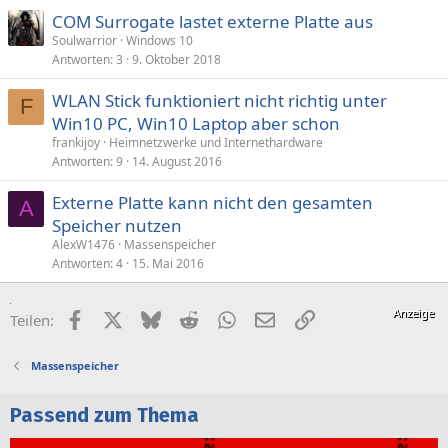
COM Surrogate lastet externe Platte aus
Soulwarrior
Windows 10
Antworten
3
9. Oktober 2018
WLAN Stick funktioniert nicht richtig unter
F
Win10 PC, Win10 Laptop aber schon
frankijoy
Heimnetzwerke und Internethardware
Antworten
9
14. August 2016
Externe Platte kann nicht den gesamten
A
Speicher nutzen
AlexW1476
Massenspeicher
Antworten
4
15. Mai 2016
Facebook
X (Twitter)
Bluesky
Reddit
WhatsApp
E-Mail
Link
Teilen:
Massenspeicher
Passend zum Thema