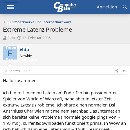
Hauptmenü
Anmelden
Heimnetzwerke und Internethardware
Ticker
Extreme Latenz Probleme
Tests
E
E
Elda
12. Februar 2006
r
r
Downloads
s
s
Elda
E
t
t
Newbie
e
e
Preisvergleich
l
l
l
l
12. Februar 2006
#1
Forum
e
t
r
a
Hallo zusammen,
Aktuelles
m
ich bin mit meinem Latein am Ende. Ich bin passionierter
Empfohlene Inhalte
Spieler von World of Warcraft, habe aber in letzter Zeit
Neue Beiträge
extreme Latenz Probleme. Ich share einen normalen Dsl
Anschluss über wlan mit meinem Nachbar. Das Internet an
Neueste Aktivitäten
sich bereitet keine Probleme ( normale google pings von ~
150 ms ), surfen&downloaden funktioniert prima. In WoW an
Leserartikel
sich hab ich dann eine Latenz von ~ 1500. Teamspeak