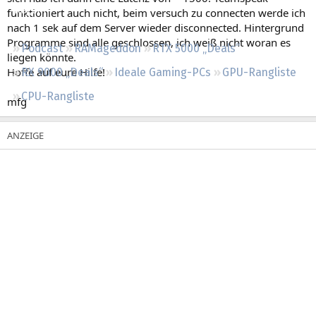
Regeln
funktioniert auch nicht, beim versuch zu connecten werde ich
nach 1 sek auf dem Server wieder disconnected. Hintergrund
Programme sind alle geschlossen, ich weiß nicht woran es
Podcast
RAMageddon
RTX 5000 „Deals“
liegen könnte.
Hoffe auf eure Hilfe!
RX 9000 „Deals“
Ideale Gaming-PCs
GPU-Rangliste
CPU-Rangliste
mfg