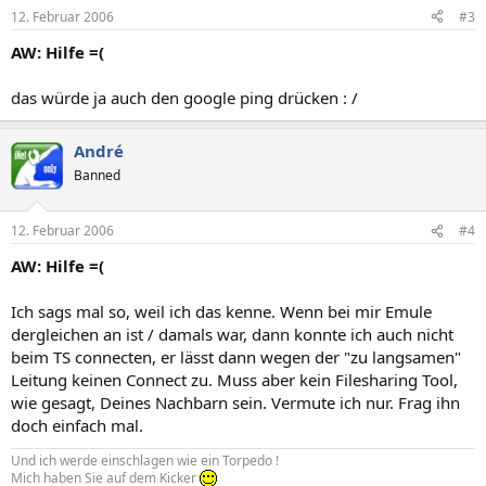
12. Februar 2006
#3
AW: Hilfe =(
das würde ja auch den google ping drücken : /
André
Banned
12. Februar 2006
#4
AW: Hilfe =(
Ich sags mal so, weil ich das kenne. Wenn bei mir Emule
dergleichen an ist / damals war, dann konnte ich auch nicht
beim TS connecten, er lässt dann wegen der "zu langsamen"
Leitung keinen Connect zu. Muss aber kein Filesharing Tool,
wie gesagt, Deines Nachbarn sein. Vermute ich nur. Frag ihn
doch einfach mal.
Und ich werde einschlagen wie ein Torpedo !
Mich haben Sie auf dem Kicker