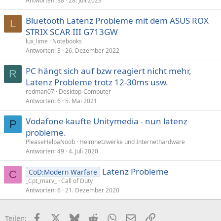
Antworten
38
28. Juli 2023
Bluetooth Latenz Probleme mit dem ASUS ROX
L
STRIX SCAR III G713GW
lux_lime
Notebooks
Antworten
3
26. Dezember 2022
PC hängt sich auf bzw reagiert nicht mehr,
R
Latenz Probleme trotz 12-30ms usw.
redman07
Desktop-Computer
Antworten
6
5. Mai 2021
Vodafone kaufte Unitymedia - nun latenz
P
probleme.
PleaseHelpaNoob
Heimnetzwerke und Internethardware
Antworten
49
4. Juli 2020
Latenz Probleme
CoD:Modern Warfare
C
_Cpt_marv_
Call of Duty
Antworten
6
21. Dezember 2020
Facebook
X (Twitter)
Bluesky
Reddit
WhatsApp
E-Mail
Link
Teilen: