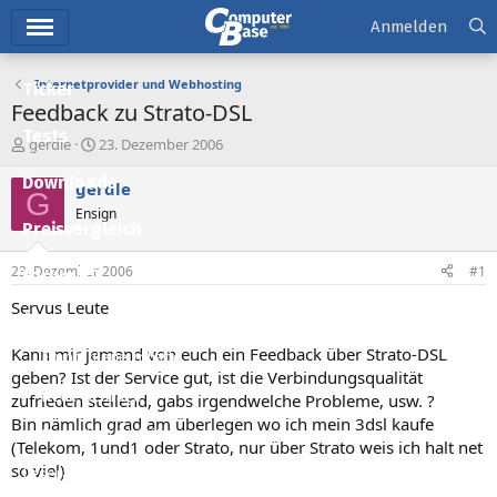
Hauptmenü
Anmelden
Internetprovider und Webhosting
Ticker
Feedback zu Strato-DSL
Tests
E
E
gerdle
23. Dezember 2006
r
r
Downloads
s
s
gerdle
G
t
t
Ensign
e
e
Preisvergleich
l
l
l
l
23. Dezember 2006
#1
Forum
e
t
r
a
Servus Leute
Aktuelles
m
Kann mir jemand von euch ein Feedback über Strato-DSL
Empfohlene Inhalte
geben? Ist der Service gut, ist die Verbindungsqualität
Neue Beiträge
zufrieden stellend, gabs irgendwelche Probleme, usw. ?
Bin nämlich grad am überlegen wo ich mein 3dsl kaufe
Neueste Aktivitäten
(Telekom, 1und1 oder Strato, nur über Strato weis ich halt net
so viel)
Leserartikel