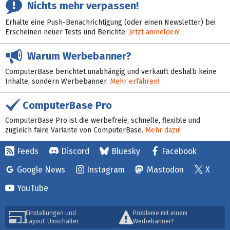
Nichts mehr verpassen!
Erhalte eine Push-Benachrichtigung (oder einen Newsletter) bei
Erscheinen neuer Tests und Berichte:
Jetzt anmelden!
Warum Werbebanner?
ComputerBase berichtet unabhängig und verkauft deshalb keine
Inhalte, sondern Werbebanner.
Mehr erfahren!
ComputerBase Pro
ComputerBase Pro ist die werbefreie, schnelle, flexible und
zugleich faire Variante von ComputerBase.
Mehr dazu!
Feeds
Discord
Bluesky
Facebook
Google News
Instagram
Mastodon
X
YouTube
Einstellungen und
Probleme mit einem
Layout-Umschalter
Werbebanner?