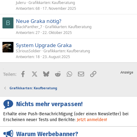
Juleru
Grafikkarten: Kaufberatung
Antworten
68
17. November 2025
Neue Graka nötig?
B
BlackPanther_7
Grafikkarten: Kaufberatung
Antworten
27
22. Oktober 2025
System Upgrade Graka
S3riousSoldier
Grafikkarten: Kaufberatung
Antworten
18
23. August 2025
Facebook
X (Twitter)
Bluesky
Reddit
WhatsApp
E-Mail
Link
Teilen:
Grafikkarten: Kaufberatung
Nichts mehr verpassen!
Erhalte eine Push-Benachrichtigung (oder einen Newsletter) bei
Erscheinen neuer Tests und Berichte:
Jetzt anmelden!
Warum Werbebanner?