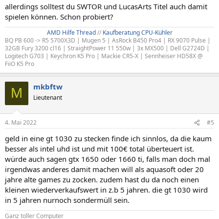
allerdings solltest du SWTOR und LucasArts Titel auch damit
spielen können. Schon probiert?
AMD Hilfe Thread
//
Kaufberatung CPU-Kühler
BQ PB 600 -> R5 5700X3D | Mugen 5 | AsRock B450 Pro4 | RX 9070 Pulse |
32GB Fury 3200 cl16 | StraightPower 11 550w | 3x MX500 | Dell G2724D |
Logitech G703 | Keychron K5 Pro | Mackie CR5-X | Sennheiser HD58X @
FiiO K5 Pro
mkbftw
M
Lieutenant
4. Mai 2022
#5
geld in eine gt 1030 zu stecken finde ich sinnlos, da die kaum
besser als intel uhd ist und mit 100€ total überteuert ist.
würde auch sagen gtx 1650 oder 1660 ti, falls man doch mal
irgendwas anderes damit machen will als aquasoft oder 20
jahre alte games zu zocken. zudem hast du da noch einen
kleinen wiederverkaufswert in z.b 5 jahren. die gt 1030 wird
in 5 jahren nurnoch sondermüll sein.
Ganz toller Computer