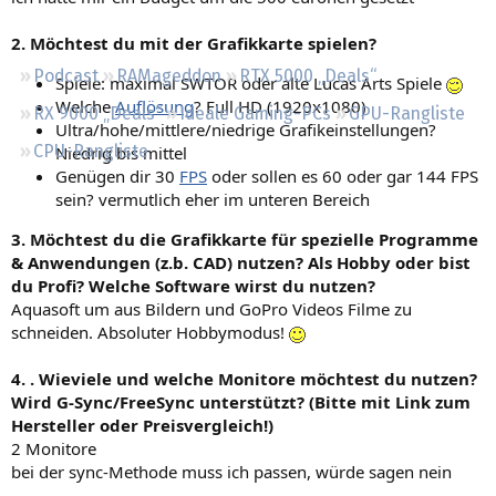
Regeln
2. Möchtest du mit der Grafikkarte spielen?
Podcast
RAMageddon
RTX 5000 „Deals“
Spiele: maximal SWTOR oder alte Lucas Arts Spiele
Welche
Auflösung
? Full HD (1920x1080)
RX 9000 „Deals“
Ideale Gaming-PCs
GPU-Rangliste
Ultra/hohe/mittlere/niedrige Grafikeinstellungen?
CPU-Rangliste
Niedrig bis mittel
Genügen dir 30
FPS
oder sollen es 60 oder gar 144 FPS
sein? vermutlich eher im unteren Bereich
3. Möchtest du die Grafikkarte für spezielle Programme
& Anwendungen (z.b. CAD) nutzen? Als Hobby oder bist
du Profi? Welche Software wirst du nutzen?
Aquasoft um aus Bildern und GoPro Videos Filme zu
schneiden. Absoluter Hobbymodus!
4. . Wieviele und welche Monitore möchtest du nutzen?
Wird G-Sync/FreeSync unterstützt? (Bitte mit Link zum
Hersteller oder Preisvergleich!)
2 Monitore
bei der sync-Methode muss ich passen, würde sagen nein