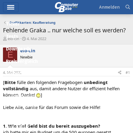
Hauptmenü
Anmelden
Grafikkarten: Kaufberatung
Ticker
Fehlende Graka .. nur welche soll es werden?
Tests
E
E
elo-cin
4. Mai 2022
r
r
Downloads
s
s
elo-cin
E
t
t
Newbie
e
e
Preisvergleich
l
l
l
l
4. Mai 2022
#1
Forum
e
t
r
a
[
Bitte
fülle den folgenden Fragebogen
unbedingt
Aktuelles
m
vollständig
aus, damit andere Nutzer dir effizient helfen
können. Danke!
]
Empfohlene Inhalte
Neue Beiträge
Liebe Alle, danke für das Forum sowie die Hilfe!
Neueste Aktivitäten
1. Wie viel Geld bist du bereit auszugeben?
Leserartikel
ich hatte mir ein Budget um die 500 euronen gesetzt