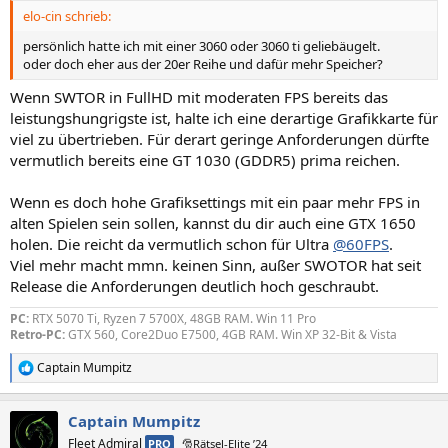
elo-cin schrieb:
persönlich hatte ich mit einer 3060 oder 3060 ti geliebäugelt.
oder doch eher aus der 20er Reihe und dafür mehr Speicher?
Wenn SWTOR in FullHD mit moderaten FPS bereits das
leistungshungrigste ist, halte ich eine derartige Grafikkarte für
viel zu übertrieben. Für derart geringe Anforderungen dürfte
vermutlich bereits eine GT 1030 (GDDR5) prima reichen.
Wenn es doch hohe Grafiksettings mit ein paar mehr FPS in
alten Spielen sein sollen, kannst du dir auch eine GTX 1650
holen. Die reicht da vermutlich schon für Ultra
@60FPS
.
Viel mehr macht mmn. keinen Sinn, außer SWOTOR hat seit
Release die Anforderungen deutlich hoch geschraubt.
PC:
RTX 5070 Ti, Ryzen 7 5700X, 48GB RAM. Win 11 Pro
Retro-PC:
GTX 560, Core2Duo E7500, 4GB RAM. Win XP 32-Bit & Vista
Captain Mumpitz
R
e
a
Captain Mumpitz
k
t
Fleet Admiral
PRO
🎅Rätsel-Elite ’24