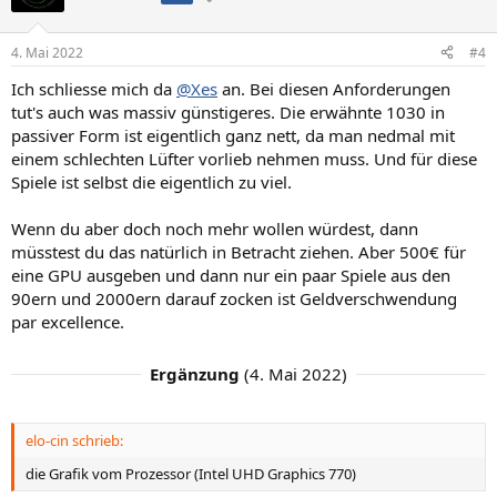
i
o
n
4. Mai 2022
#4
e
n
Ich schliesse mich da
@Xes
an. Bei diesen Anforderungen
:
tut's auch was massiv günstigeres. Die erwähnte 1030 in
passiver Form ist eigentlich ganz nett, da man nedmal mit
einem schlechten Lüfter vorlieb nehmen muss. Und für diese
Spiele ist selbst die eigentlich zu viel.
Wenn du aber doch noch mehr wollen würdest, dann
müsstest du das natürlich in Betracht ziehen. Aber 500€ für
eine GPU ausgeben und dann nur ein paar Spiele aus den
90ern und 2000ern darauf zocken ist Geldverschwendung
par excellence.
Ergänzung
(
4. Mai 2022
)
elo-cin schrieb:
die Grafik vom Prozessor (Intel UHD Graphics 770)