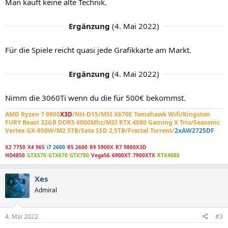
Man kauft keine alte Technik.
Ergänzung
(
4. Mai 2022
)
Für die Spiele reicht quasi jede Grafikkarte am Markt.
Ergänzung
(
4. Mai 2022
)
Nimm die 3060Ti wenn du die für 500€ bekommst.
AMD Ryzen 7 9800
X3D
/NH-D15/MSI X670E Tomahawk Wifi/Kingston
FURY Beast 32GB DDR5 6000Mhz/MSI RTX 4080 Gaming X Trio/Seasonic
Vertex GX-850W/M2 5TB/Sata SSD 2,5TB/Fractal Torrent/
2xAW2725DF
X2 7750
/
X4 965
/
i7 2600
/
R5 2600
/
R9 5900X
/
R7 9800X3D
HD4850
/
GTX570
/
GTX670
/
GTX780
/
Vega56
/
6900XT
/
7900XTX
/
RTX4080
Xes
Admiral
4. Mai 2022
#3