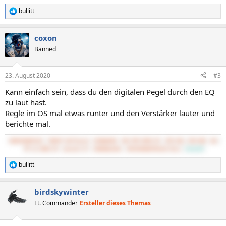
bullitt
R
e
a
coxon
k
t
Banned
i
o
n
23. August 2020
#3
e
n
Kann einfach sein, dass du den digitalen Pegel durch den EQ
:
zu laut hast.
Regle im OS mal etwas runter und den Verstärker lauter und
berichte mal.
5800X3D@PS120
7800XT Hellhound
32GB@3600
MSI MPG B550 GP
3TB SSD, 4TB HDD
BQ 
PP 11 500W CM
Lancool K7
UWQHD@144Hz
UMC204HD@TPA3116 Mini
CachyOS
bullitt
R
e
a
birdskywinter
k
t
Lt. Commander
Ersteller dieses Themas
i
o
n