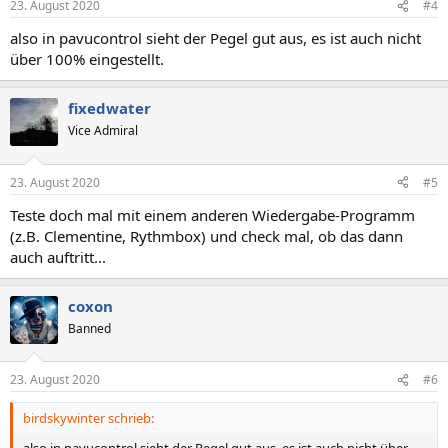
23. August 2020
#4
e
n
also in pavucontrol sieht der Pegel gut aus, es ist auch nicht
:
über 100% eingestellt.
fixedwater
Vice Admiral
23. August 2020
#5
Teste doch mal mit einem anderen Wiedergabe-Programm
(z.B. Clementine, Rythmbox) und check mal, ob das dann
auch auftritt...
coxon
Banned
23. August 2020
#6
birdskywinter schrieb: