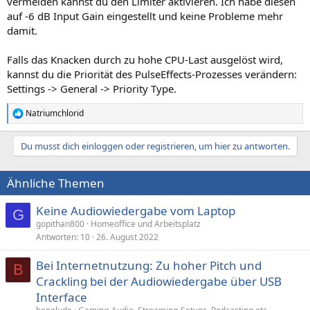
vermeiden kannst du den Limiter aktivieren. Ich habe diesen
auf -6 dB Input Gain eingestellt und keine Probleme mehr
damit.
Falls das Knacken durch zu hohe CPU-Last ausgelöst wird,
kannst du die Priorität des PulseEffects-Prozesses verändern:
Settings -> General -> Priority Type.
Natriumchlorid
R
e
a
Du musst dich einloggen oder registrieren, um hier zu antworten.
k
t
i
Ähnliche Themen
o
n
e
Keine Audiowiedergabe vom Laptop
G
n
gopithan800
Homeoffice und Arbeitsplatz
:
Antworten
10
26. August 2022
Bei Internetnutzung: Zu hoher Pitch und
B
Crackling bei der Audiowiedergabe über USB
Interface