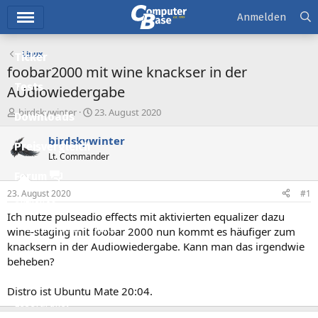
Hauptmenü
Anmelden
Linux
Ticker
foobar2000 mit wine knackser in der
Tests
AUdiowiedergabe
E
E
birdskywinter
23. August 2020
Downloads
r
r
s
s
birdskywinter
Preisvergleich
t
t
Lt. Commander
e
e
l
l
Forum
l
l
23. August 2020
#1
e
t
Aktuelles
r
a
Ich nutze pulseadio effects mit aktivierten equalizer dazu
m
Empfohlene Inhalte
wine-staging mit foobar 2000 nun kommt es häufiger zum
knacksern in der Audiowiedergabe. Kann man das irgendwie
Neue Beiträge
beheben?
Neueste Aktivitäten
Distro ist Ubuntu Mate 20:04.
Leserartikel