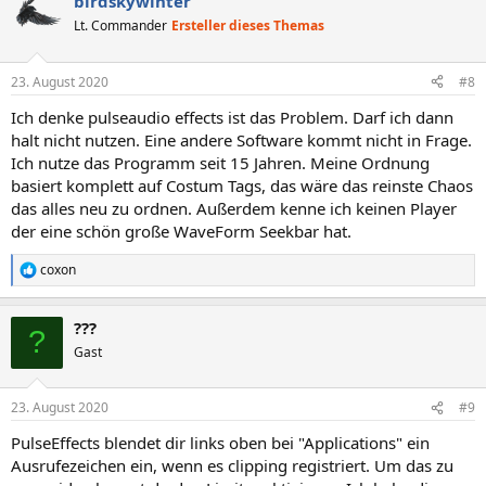
birdskywinter
Lt. Commander
Ersteller dieses Themas
23. August 2020
#8
Ich denke pulseaudio effects ist das Problem. Darf ich dann
halt nicht nutzen. Eine andere Software kommt nicht in Frage.
Ich nutze das Programm seit 15 Jahren. Meine Ordnung
basiert komplett auf Costum Tags, das wäre das reinste Chaos
das alles neu zu ordnen. Außerdem kenne ich keinen Player
der eine schön große WaveForm Seekbar hat.
coxon
R
e
a
???
k
?
t
Gast
i
o
n
23. August 2020
#9
e
n
PulseEffects blendet dir links oben bei "Applications" ein
:
Ausrufezeichen ein, wenn es clipping registriert. Um das zu