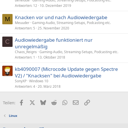
benelude
Gaming-Audio, Streaming-Setups, Podcasting etc.
Antworten
12
10. Dezember 2019
Knacken vor und nach Audiowiedergabe
M
Meuuder
Gaming-Audio, Streaming-Setups, Podcasting etc.
Antworten
5
25. November 2020
Audiowiedergabe funktioniert nur
C
unregelmäßig
Chaos_Reigns
Gaming-Audio, Streaming-Setups, Podcasting etc.
Antworten
1
13. Oktober 2018
kb4090007 (Microcode Update gegen Spectre
V2) / "Knacksen" bei Audiowiedergabe
SonyXP
Windows 10
Antworten
4
20. März 2018
Facebook
X (Twitter)
Bluesky
Reddit
WhatsApp
E-Mail
Link
Teilen:
Linux