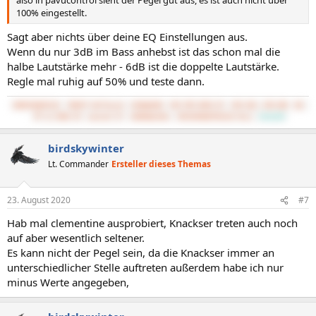
also in pavucontrol sieht der Pegel gut aus, es ist auch nicht über
100% eingestellt.
Sagt aber nichts über deine EQ Einstellungen aus.
Wenn du nur 3dB im Bass anhebst ist das schon mal die
halbe Lautstärke mehr - 6dB ist die doppelte Lautstärke.
Regle mal ruhig auf 50% und teste dann.
5800X3D@PS120
7800XT Hellhound
32GB@3600
MSI MPG B550 GP
3TB SSD, 4TB HDD
BQ 
PP 11 500W CM
Lancool K7
UWQHD@144Hz
UMC204HD@TPA3116 Mini
CachyOS
birdskywinter
Lt. Commander
Ersteller dieses Themas
23. August 2020
#7
Hab mal clementine ausprobiert, Knackser treten auch noch
auf aber wesentlich seltener.
Es kann nicht der Pegel sein, da die Knackser immer an
unterschiedlicher Stelle auftreten außerdem habe ich nur
minus Werte angegeben,