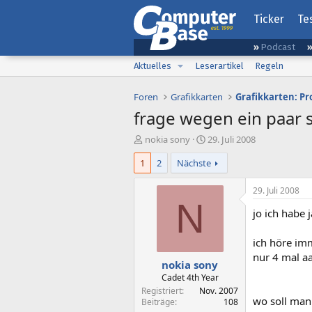
Ticker
Te
Podcast
Aktuelles
Leserartikel
Regeln
Foren
Grafikkarten
Grafikkarten: P
frage wegen ein paar s
E
E
nokia sony
29. Juli 2008
r
r
1
2
Nächste
s
s
t
t
e
e
29. Juli 2008
l
l
N
jo ich habe 
l
l
e
t
r
a
ich höre imm
m
nur 4 mal aa
nokia sony
Cadet 4th Year
Registriert
Nov. 2007
wo soll man
Beiträge
108