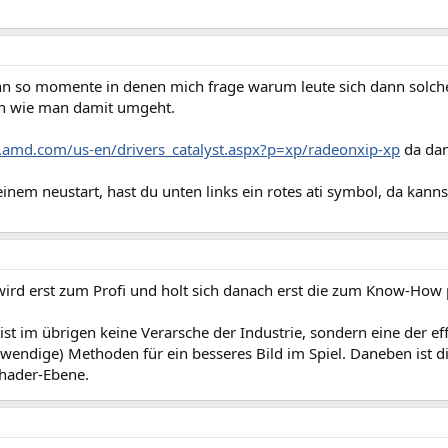
nn so momente in denen mich frage warum leute sich dann solch
n wie man damit umgeht.
.amd.com/us-en/drivers_catalyst.aspx?p=xp/radeonxip-xp
da dan
inem neustart, hast du unten links ein rotes ati symbol, da kann
 wird erst zum Profi und holt sich danach erst die zum Know-Ho
 ist im übrigen keine Verarsche der Industrie, sondern eine der e
wendige) Methoden für ein besseres Bild im Spiel. Daneben ist d
Shader-Ebene.