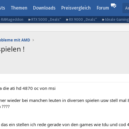
sts
Themen
Downloads
Preisvergleich
Forum
A
RAMageddon
RTX 5000 „Deals“
RX 9000 „Deals“
Ideale Gamin
robleme mit AMD
pielen !
ja die ati hd 4870 oc von msi
er wieder bei manchen leuten in diversen spielen usw stell mal 
 ????
 das ein stellen ich rede gerade von den games wie tdu und cod 