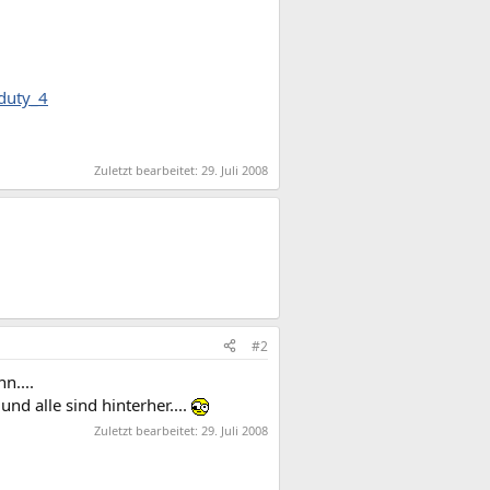
_duty_4
Zuletzt bearbeitet:
29. Juli 2008
#2
n....
nd alle sind hinterher....
Zuletzt bearbeitet:
29. Juli 2008