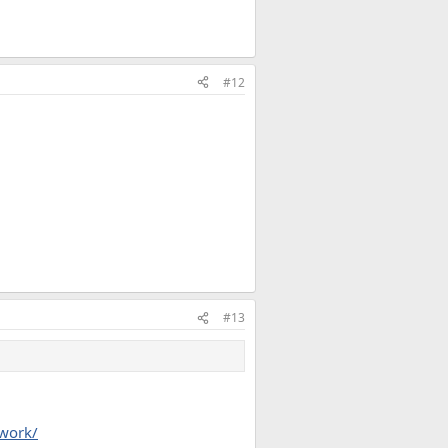
#12
#13
work/