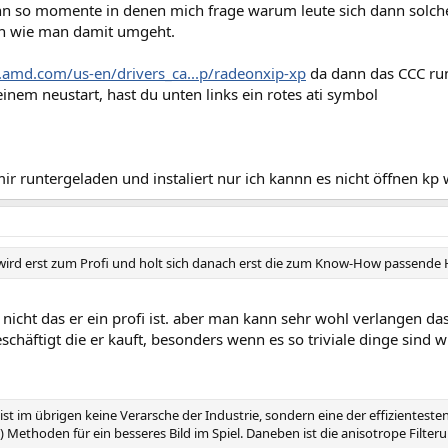
nn so momente in denen mich frage warum leute sich dann solch
n wie man damit umgeht.
.amd.com/us-en/drivers_ca...p/radeonxip-xp
da dann das CCC runt
inem neustart, hast du unten links ein rotes ati symbol
ir runtergeladen und instaliert nur ich kannn es nicht öffnen k
 wird erst zum Profi und holt sich danach erst die zum Know-How passende
 nicht das er ein profi ist. aber man kann sehr wohl verlangen d
chäftigt die er kauft, besonders wenn es so triviale dinge sind w
 ist im übrigen keine Verarsche der Industrie, sondern eine der effiziente
 Methoden für ein besseres Bild im Spiel. Daneben ist die anisotrope Filte