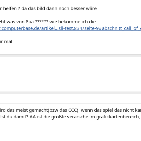
r helfen ? da das bild dann noch besser wäre
teht was von 8aa ?????? wie bekomme ich die
computerbase.de/artikel...sli-test.834/seite-9#abschnitt_call_of
ir mal
ird das meist gemacht(bzw das CCC), wenn das spiel das nicht kan
lst du damit? AA ist die größte verarsche im grafikkartenbereich, u