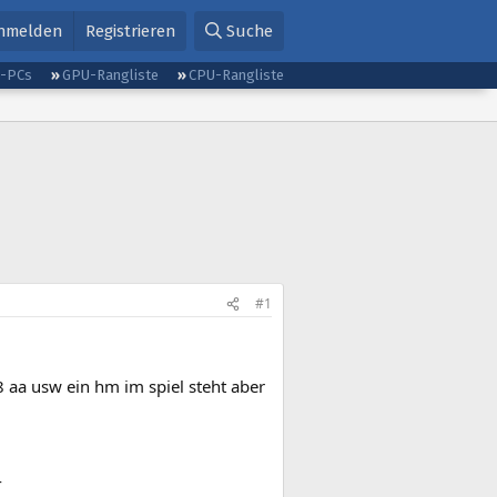
nmelden
Registrieren
Suche
g-PCs
GPU-Rangliste
CPU-Rangliste
#1
8 aa usw ein hm im spiel steht aber
4