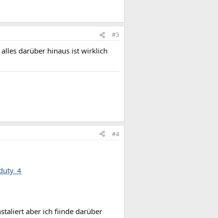
#3
lles darüber hinaus ist wirklich
#4
_duty_4
taliert aber ich fiinde darüber