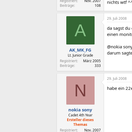
Registriert
Nov. 2007
nichts wtf ^
Beiträge
108
29. Juli 2008
A
da sagst du 
einen monito
@nokia son
AK_MK_FG
darum sagte 
Lt. Junior Grade
Registriert
März 2005
Beiträge
333
29. Juli 2008
N
habe ein 22e
nokia sony
Cadet 4th Year
Ersteller dieses
Themas
Registriert
Nov. 2007