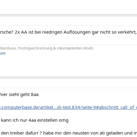
che? 2x AA ist bei niedrigen Auflösungen gar nicht so verkehrt, a
n Bazibase, Postingverbrennung & inkompetenten Mods:
uxx
ier sieht geht 8aa
computerbase.de/artikel...sli-test.834/seite-9#abschnitt_call_of
 kann ich nur 4aa einstellen omg
 den treiber dafürr ? habe mir den neusten von ati geladen und ins