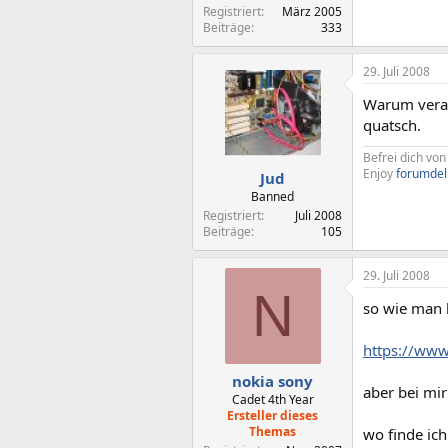
Registriert
März 2005
Beiträge
333
29. Juli 2008
Warum verars
quatsch.
Befrei dich vo
Enjoy
forumdel
Jud
Banned
Registriert
Juli 2008
Beiträge
105
29. Juli 2008
N
so wie man h
https://www.
nokia sony
aber bei mir
Cadet 4th Year
Ersteller dieses
Themas
wo finde ich