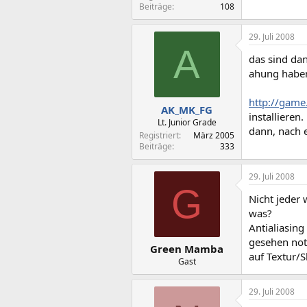
Beiträge
108
29. Juli 2008
A
das sind da
ahung habe
http://game
AK_MK_FG
installieren.
Lt. Junior Grade
dann, nach e
Registriert
März 2005
Beiträge
333
29. Juli 2008
G
Nicht jeder
was?
Antialiasing
gesehen not
Green Mamba
auf Textur/
Gast
29. Juli 2008