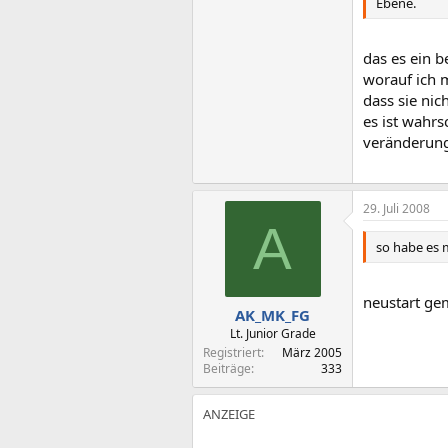
Ebene.
das es ein b
worauf ich 
dass sie ni
es ist wahrs
veränderung
29. Juli 2008
A
so habe es 
neustart gem
AK_MK_FG
Lt. Junior Grade
Registriert
März 2005
Beiträge
333