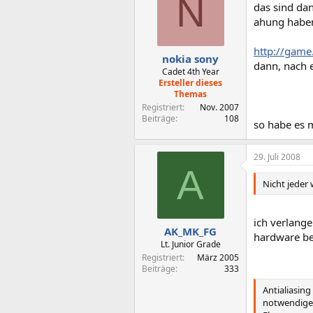
N
das sind da
ahung habe
http://game
nokia sony
dann, nach e
Cadet 4th Year
Ersteller dieses
Themas
Registriert
Nov. 2007
Beiträge
108
so habe es m
29. Juli 2008
A
Nicht jeder
ich verlange
AK_MK_FG
hardware bes
Lt. Junior Grade
Registriert
März 2005
Beiträge
333
Antialiasing
notwendige)