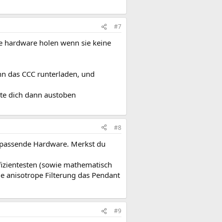
#7
e hardware holen wenn sie keine
n das CCC runterladen, und
ste dich dann austoben
#8
w passende Hardware. Merkst du
ffizientesten (sowie mathematisch
ie anisotrope Filterung das Pendant
#9