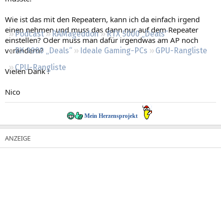
Regeln
Wie ist das mit den Repeatern, kann ich da einfach irgend
einen nehmen und muss das dann nur auf dem Repeater
Podcast
RAMageddon
RTX 5000 „Deals“
einstellen? Oder muss man dafür irgendwas am AP noch
verändern?
RX 9000 „Deals“
Ideale Gaming-PCs
GPU-Rangliste
CPU-Rangliste
Vielen Dank !
Nico
Mein Herzensprojekt