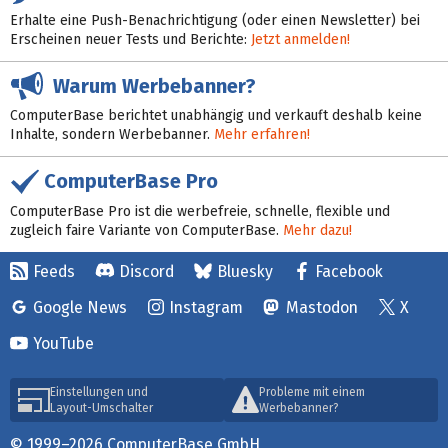
Erhalte eine Push-Benachrichtigung (oder einen Newsletter) bei
Erscheinen neuer Tests und Berichte:
Jetzt anmelden!
Warum Werbebanner?
ComputerBase berichtet unabhängig und verkauft deshalb keine
Inhalte, sondern Werbebanner.
Mehr erfahren!
ComputerBase Pro
ComputerBase Pro ist die werbefreie, schnelle, flexible und
zugleich faire Variante von ComputerBase.
Mehr dazu!
Feeds
Discord
Bluesky
Facebook
Google News
Instagram
Mastodon
X
YouTube
Einstellungen und
Probleme mit einem
Layout-Umschalter
Werbebanner?
© 1999–2026 ComputerBase GmbH