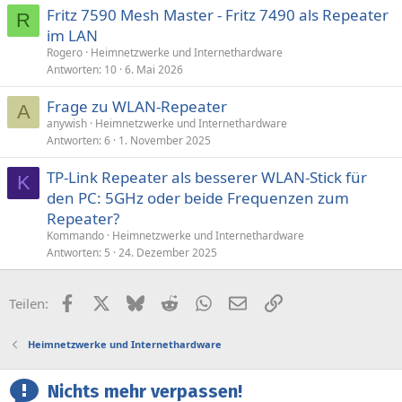
Fritz 7590 Mesh Master - Fritz 7490 als Repeater
R
im LAN
Rogero
Heimnetzwerke und Internethardware
Antworten
10
6. Mai 2026
Frage zu WLAN-Repeater
A
anywish
Heimnetzwerke und Internethardware
Antworten
6
1. November 2025
TP-Link Repeater als besserer WLAN-Stick für
K
den PC: 5GHz oder beide Frequenzen zum
Repeater?
Kommando
Heimnetzwerke und Internethardware
Antworten
5
24. Dezember 2025
Facebook
X (Twitter)
Bluesky
Reddit
WhatsApp
E-Mail
Link
Teilen:
Heimnetzwerke und Internethardware
Nichts mehr verpassen!