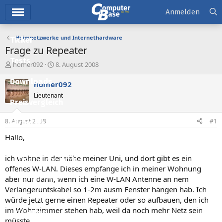
Hauptmenü
Anmelden
Heimnetzwerke und Internethardware
Ticker
Frage zu Repeater
Tests
E
E
homer092
8. August 2008
r
r
Downloads
s
s
homer092
t
t
Lieutenant
e
e
Preisvergleich
l
l
l
l
8. August 2008
#1
Forum
e
t
r
a
Hallo,
Aktuelles
m
ich wohne in der nähe meiner Uni, und dort gibt es ein
Empfohlene Inhalte
offenes W-LAN. Dieses empfange ich in meiner Wohnung
Neue Beiträge
aber nur dann, wenn ich eine W-LAN Antenne an nem
Verlängeruntskabel so 1-2m ausm Fenster hängen hab. Ich
Neueste Aktivitäten
würde jetzt gerne einen Repeater oder so aufbauen, den ich
im Wohnzimmer stehen hab, weil da noch mehr Netz sein
Leserartikel
müsste.