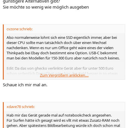
günstigere Alternativen gibt?
Sie möchte so wenig wie möglich ausgeben
cvzone schrieb:
Also normalerweise lohnt sich eine SSD eigentlich immer, aber bei
dieser CPU sollte man tatsächlich doch über einen Wechsel
nachdenken. Wenn es nur um Office geht wäre eines der vielen
Thinkpads bei Ebay doch bestimmt eine Option. USB-C bekommt
man bei den Modellen für 150-300 Euro aber natürlich noch keines.
Edit: Da das von ghecko verlinkte Gerät aber für unter 500 Euro
schon ordentlich Dampf hat wäre hier das Geld besser in so etwas
Zum Vergrößern anklicken....
statt ein 4 Jahre altes Thinkpad investiert.
Schaue ich mir mal an.
xdave78 schrieb:
Hab mir das Gerät gerade mal auf notebookcheck angesehen.
Für Surfen hätte ich gesagt wird es vllt mit etwas Zusatz-RAM noch
gehen. Aber spätestens Bildbearbeitung würde ich doch schon mal