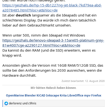
https://geizhals.de/hp-15-db1227ng-jet-black-7kd79ea-abd-
a2078485.html?hloc=at&hloc=de
Ist aber
deutlich
langsamer als die Ideapads und hat ein
schlechteres Display. Da würde ich mich dann tatsächlich
lieber auf dem Gebrauchtmarkt umsehen.
Wenn unter 500, nimm den Ideapad mit Windows
https://geizhals.de/lenovo-ideapad-3-15are05-platinum-grey-
81w4007cge-a2290127.html?hloc=at&hloc=de
Da kannst du den RAM (und die SSD) erweitern, wenn es
knapp wird.
Ansonsten gleich die Version mit 16GB RAM/512GB SSD, das
sollte bei den Anforderungen bis 2030 ausreichen, wenn die
Hardware durchhält.
Zuletzt bearbeitet:
12. August 2020
Wir hätten Habeck haben können.
OpenMarine
Blender
KiCAD
Inkscape
Krita
LibreOffice
mpv
Firefox
derlorenz
und
c9hris
R