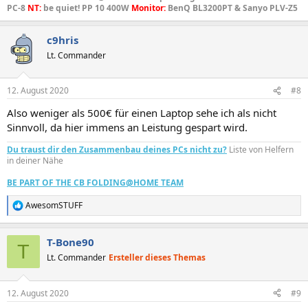
PC-8
NT:
be quiet! PP 10 400W
Monitor:
BenQ BL3200PT & Sanyo PLV-Z5
c9hris
Lt. Commander
12. August 2020
#8
Also weniger als 500€ für einen Laptop sehe ich als nicht
Sinnvoll, da hier immens an Leistung gespart wird.
Du traust dir den Zusammenbau deines PCs nicht zu?
Liste von Helfern
in deiner Nähe
BE PART OF THE CB FOLDING@HOME TEAM
AwesomSTUFF
R
e
a
T-Bone90
k
T
t
Lt. Commander
Ersteller dieses Themas
i
o
n
12. August 2020
#9
e