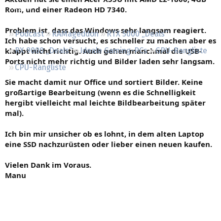
Regeln
Rom, und einer Radeon HD 7340.
Problem ist, dass das Windows sehr langsam reagiert.
Podcast
RAMageddon
RTX 5000 „Deals“
Ich habe schon versucht, es schneller zu machen aber es
klappt nicht richtig. Auch gehen manchmal die USB-
RX 9000 „Deals“
Ideale Gaming-PCs
GPU-Rangliste
Ports nicht mehr richtig und Bilder laden sehr langsam.
CPU-Rangliste
Sie macht damit nur Office und sortiert Bilder. Keine
großartige Bearbeitung (wenn es die Schnelligkeit
hergibt vielleicht mal leichte Bildbearbeitung später
mal).
Ich bin mir unsicher ob es lohnt, in dem alten Laptop
eine SSD nachzurüsten oder lieber einen neuen kaufen.
Vielen Dank im Voraus.
Manu