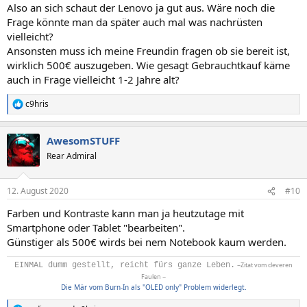
n
Also an sich schaut der Lenovo ja gut aus. Wäre noch die
:
Frage könnte man da später auch mal was nachrüsten
vielleicht?
Ansonsten muss ich meine Freundin fragen ob sie bereit ist,
wirklich 500€ auszugeben. Wie gesagt Gebrauchtkauf käme
auch in Frage vielleicht 1-2 Jahre alt?
c9hris
R
e
a
AwesomSTUFF
k
t
Rear Admiral
i
o
n
12. August 2020
#10
e
n
Farben und Kontraste kann man ja heutzutage mit
:
Smartphone oder Tablet "bearbeiten".
Günstiger als 500€ wirds bei nem Notebook kaum werden.
EINMAL dumm gestellt, reicht fürs ganze Leben.
~Zitat vom cleveren
Faulen ~
Die Mär vom Burn-In als "OLED only" Problem widerlegt.