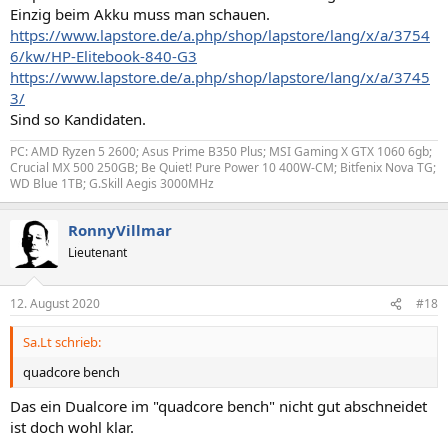
Einzig beim Akku muss man schauen.
https://www.lapstore.de/a.php/shop/lapstore/lang/x/a/3754
6/kw/HP-Elitebook-840-G3
https://www.lapstore.de/a.php/shop/lapstore/lang/x/a/3745
3/
Sind so Kandidaten.
PC: AMD Ryzen 5 2600; Asus Prime B350 Plus; MSI Gaming X GTX 1060 6gb;
Crucial MX 500 250GB; Be Quiet! Pure Power 10 400W-CM; Bitfenix Nova TG;
WD Blue 1TB; G.Skill Aegis 3000MHz
RonnyVillmar
Lieutenant
12. August 2020
#18
Sa.Lt schrieb:
quadcore bench
Das ein Dualcore im "quadcore bench" nicht gut abschneidet
ist doch wohl klar.