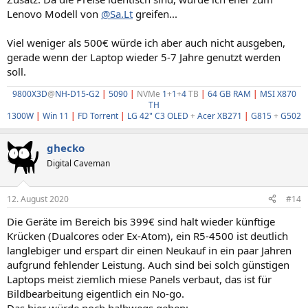
Lenovo Modell von
@Sa.Lt
greifen...
Viel weniger als 500€ würde ich aber auch nicht ausgeben,
gerade wenn der Laptop wieder 5-7 Jahre genutzt werden
soll.
9800X3D
@
NH-D15-G2
|
5090
|
NVMe
1
+
1
+
4
TB
|
64 GB RAM
|
MSI X870
TH
1300W
|
Win 11
|
FD Torrent
|
LG 42" C3 OLED
+
Acer XB271
|
G815
+
G502
ghecko
Digital Caveman
12. August 2020
#14
Die Geräte im Bereich bis 399€ sind halt wieder künftige
Krücken (Dualcores oder Ex-Atom), ein R5-4500 ist deutlich
langlebiger und erspart dir einen Neukauf in ein paar Jahren
aufgrund fehlender Leistung. Auch sind bei solch günstigen
Laptops meist ziemlich miese Panels verbaut, das ist für
Bildbearbeitung eigentlich ein No-go.
Das hier würde noch halbwegs gehen: