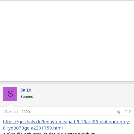
i
o
n
e
n
:
Sa.Lt
S
Banned
12. August 2020
#12
https://geizhals.de/lenovo-ideapad-5-15are05-platinum-grey-
81yq0073ge-a2291759.html