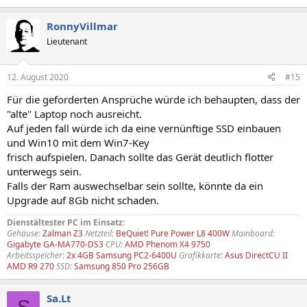
e
a
RonnyVillmar
k
t
Lieutenant
i
o
n
12. August 2020
#15
e
n
Für die geforderten Ansprüche würde ich behaupten, dass der
:
"alte" Laptop noch ausreicht.
Auf jeden fall würde ich da eine vernünftige SSD einbauen
und Win10 mit dem Win7-Key
frisch aufspielen. Danach sollte das Gerät deutlich flotter
unterwegs sein.
Falls der Ram auswechselbar sein sollte, könnte da ein
Upgrade auf 8Gb nicht schaden.
Dienstältester PC im Einsatz:
Gehäuse:
Zalman Z3
Netzteil:
BeQuiet! Pure Power L8 400W
Mainboard:
Gigabyte GA-MA770-DS3
CPU:
AMD Phenom X4 9750
Arbeitsspeicher:
2x 4GB Samsung PC2-6400U
Grafikkarte:
Asus DirectCU II
AMD R9 270
SSD:
Samsung 850 Pro 256GB
Sa.Lt