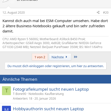
12. August 2020
#20
Kannst dich auch mal bei ESM-Computer umsehen. Habe dort
2 ältere Business-Notebooks gekauft und bin sehr zufrieden
damit.
CPU: AMD Ryzen 5 5600G; Motherboard: ASRock B450 Pro4;
Arbeitsspeicher: GSkill Aegis 3000, 4x8GB; Grafikkarte: NVIDIA GeForce
GT1030 (2048 MB); Netzteil: BeQuiet PurePower 350W; BS: Win11/64Pro
Letzte
1 von 2
Nächste
Du musst dich einloggen oder registrieren, um hier zu antworten.
Ähnliche Themen
Fotografiekumpel sucht neuen Laptop
T
T-Bone90
Notebooks: Kaufberatung
Antworten
18
20. Januar 2026
Hobbyauthorin sucht neuen Laptop
M