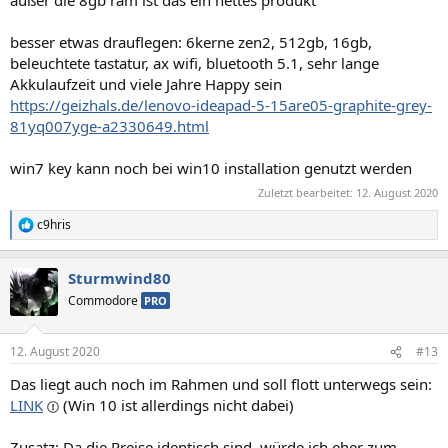
außer die 8gb ram ist das ein nettes produkt
besser etwas drauflegen: 6kerne zen2, 512gb, 16gb,
beleuchtete tastatur, ax wifi, bluetooth 5.1, sehr lange
Akkulaufzeit und viele Jahre Happy sein
https://geizhals.de/lenovo-ideapad-5-15are05-graphite-grey-
81yq007yge-a2330649.html
win7 key kann noch bei win10 installation genutzt werden
Zuletzt bearbeitet:
12. August 2020
c9hris
R
e
a
Sturmwind80
k
t
Commodore
PRO
i
o
n
12. August 2020
#13
e
n
Das liegt auch noch im Rahmen und soll flott unterwegs sein:
:
LINK
(Win 10 ist allerdings nicht dabei)
Zusatz: Da die Preise identisch sind, würde ich eher zum