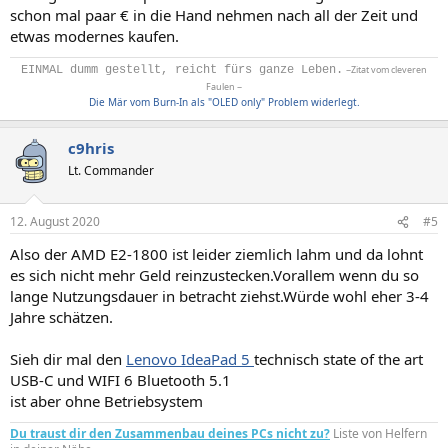
schon mal paar € in die Hand nehmen nach all der Zeit und
etwas modernes kaufen.
EINMAL dumm gestellt, reicht fürs ganze Leben.
~Zitat vom cleveren
Faulen ~
Die Mär vom Burn-In als "OLED only" Problem widerlegt.
c9hris
Lt. Commander
12. August 2020
#5
Also der AMD E2-1800 ist leider ziemlich lahm und da lohnt
es sich nicht mehr Geld reinzustecken.Vorallem wenn du so
lange Nutzungsdauer in betracht ziehst.Würde wohl eher 3-4
Jahre schätzen.
Sieh dir mal den
Lenovo IdeaPad 5
technisch state of the art
USB-C und WIFI 6 Bluetooth 5.1
ist aber ohne Betriebsystem
Du traust dir den Zusammenbau deines PCs nicht zu?
Liste von Helfern