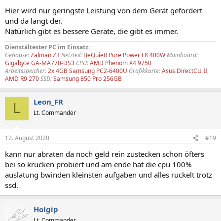
Hier wird nur geringste Leistung von dem Gerät gefordert
und da langt der.
Natürlich gibt es bessere Geräte, die gibt es immer.
Dienstältester PC im Einsatz:
Gehäuse:
Zalman Z3
Netzteil:
BeQuiet! Pure Power L8 400W
Mainboard:
Gigabyte GA-MA770-DS3
CPU:
AMD Phenom X4 9750
Arbeitsspeicher:
2x 4GB Samsung PC2-6400U
Grafikkarte:
Asus DirectCU II
AMD R9 270
SSD:
Samsung 850 Pro 256GB
Leon_FR
L
Lt. Commander
12. August 2020
#19
kann nur abraten da noch geld rein zustecken schon öfters
bei so krücken probiert und am ende hat die cpu 100%
auslatung bwinden kleinsten aufgaben und alles ruckelt trotz
ssd.
Holgip
Lt. Commander