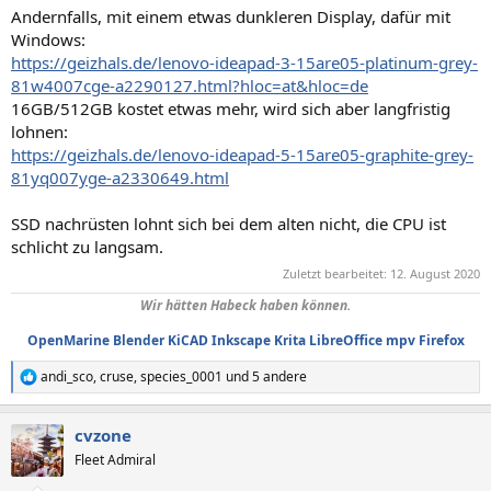
Andernfalls, mit einem etwas dunkleren Display, dafür mit
Windows:
https://geizhals.de/lenovo-ideapad-3-15are05-platinum-grey-
81w4007cge-a2290127.html?hloc=at&hloc=de
16GB/512GB kostet etwas mehr, wird sich aber langfristig
lohnen:
https://geizhals.de/lenovo-ideapad-5-15are05-graphite-grey-
81yq007yge-a2330649.html
SSD nachrüsten lohnt sich bei dem alten nicht, die CPU ist
schlicht zu langsam.
Zuletzt bearbeitet:
12. August 2020
Wir hätten Habeck haben können.
OpenMarine
Blender
KiCAD
Inkscape
Krita
LibreOffice
mpv
Firefox
andi_sco
,
cruse
,
species_0001
und 5 andere
R
e
a
cvzone
k
t
Fleet Admiral
i
o