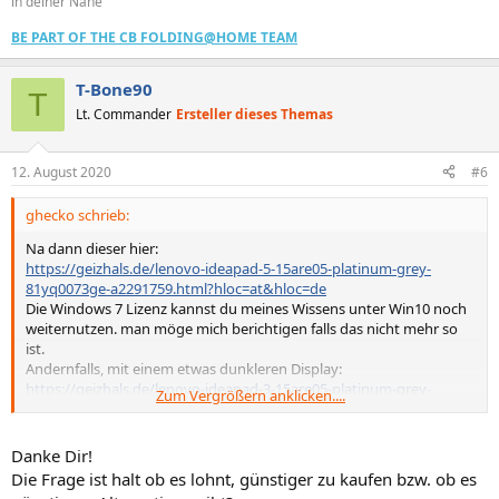
in deiner Nähe
BE PART OF THE CB FOLDING@HOME TEAM
T-Bone90
T
Lt. Commander
Ersteller dieses Themas
12. August 2020
#6
ghecko schrieb:
Na dann dieser hier:
https://geizhals.de/lenovo-ideapad-5-15are05-platinum-grey-
81yq0073ge-a2291759.html?hloc=at&hloc=de
Die Windows 7 Lizenz kannst du meines Wissens unter Win10 noch
weiternutzen. man möge mich berichtigen falls das nicht mehr so
ist.
Andernfalls, mit einem etwas dunkleren Display:
https://geizhals.de/lenovo-ideapad-3-15are05-platinum-grey-
Zum Vergrößern anklicken....
81w4007cge-a2290127.html?hloc=at&hloc=de
SSD nachrüsten lohnt sich bei dem alten nicht, die CPU ist schlicht
Danke Dir!
zu langsam.
Die Frage ist halt ob es lohnt, günstiger zu kaufen bzw. ob es