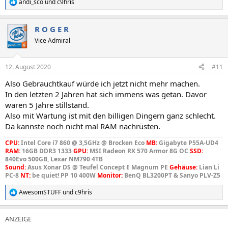
andi_sco
und
c9hris
R
e
a
R O G E R
k
t
Vice Admiral
i
o
n
12. August 2020
#11
e
n
Also Gebrauchtkauf würde ich jetzt nicht mehr machen.
:
In den letzten 2 Jahren hat sich immens was getan. Davor
waren 5 Jahre stillstand.
Also mit Wartung ist mit den billigen Dingern ganz schlecht.
Da kannste noch nicht mal RAM nachrüsten.
CPU:
Intel Core i7 860 @ 3,5GHz @ Brocken Eco
MB:
Gigabyte P55A-UD4
RAM:
16GB DDR3 1333
GPU:
MSI Radeon RX 570 Armor 8G OC
SSD:
840Evo 500GB, Lexar NM790 4TB
Sound:
Asus Xonar DS @ Teufel Concept E Magnum PE
Gehäuse:
Lian Li
PC-8
NT:
be quiet! PP 10 400W
Monitor:
BenQ BL3200PT & Sanyo PLV-Z5
AwesomSTUFF
und
c9hris
R
e
a
k
t