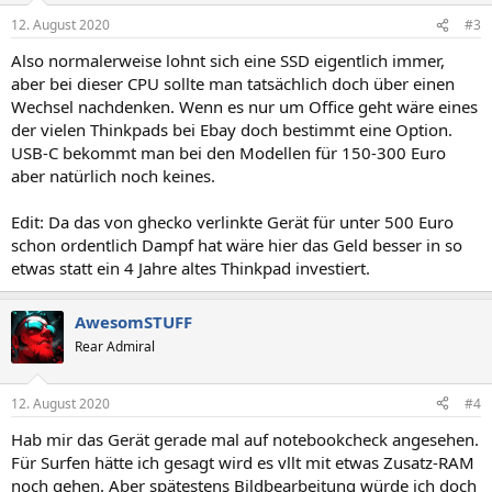
n
12. August 2020
#3
e
n
Also normalerweise lohnt sich eine SSD eigentlich immer,
:
aber bei dieser CPU sollte man tatsächlich doch über einen
Wechsel nachdenken. Wenn es nur um Office geht wäre eines
der vielen Thinkpads bei Ebay doch bestimmt eine Option.
USB-C bekommt man bei den Modellen für 150-300 Euro
aber natürlich noch keines.
Edit: Da das von ghecko verlinkte Gerät für unter 500 Euro
schon ordentlich Dampf hat wäre hier das Geld besser in so
etwas statt ein 4 Jahre altes Thinkpad investiert.
AwesomSTUFF
Rear Admiral
12. August 2020
#4
Hab mir das Gerät gerade mal auf notebookcheck angesehen.
Für Surfen hätte ich gesagt wird es vllt mit etwas Zusatz-RAM
noch gehen. Aber spätestens Bildbearbeitung würde ich doch