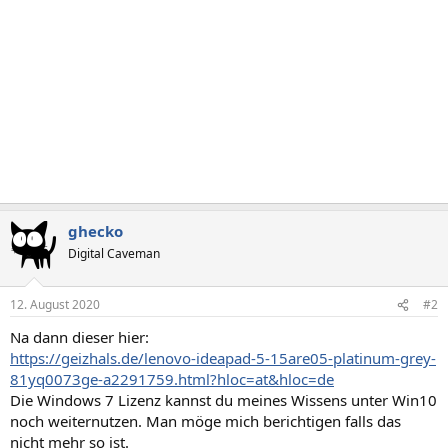
ghecko
Digital Caveman
12. August 2020
#2
Na dann dieser hier:
https://geizhals.de/lenovo-ideapad-5-15are05-platinum-grey-
81yq0073ge-a2291759.html?hloc=at&hloc=de
Die Windows 7 Lizenz kannst du meines Wissens unter Win10
noch weiternutzen. Man möge mich berichtigen falls das
nicht mehr so ist.