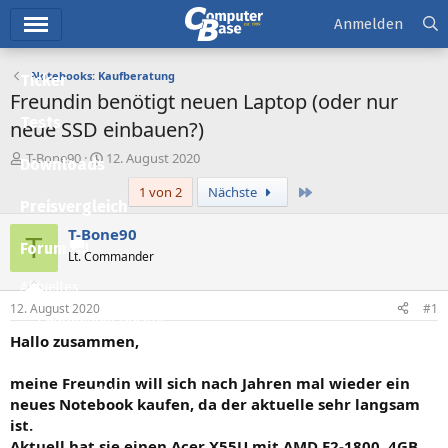
Hauptmenü
Anmelden
Notebooks: Kaufberatung
Ticker
Freundin benötigt neuen Laptop (oder nur
Tests
neue SSD einbauen?)
E
E
T-Bone90
12. August 2020
Downloads
r
r
Letzte
1 von 2
Nächste
s
s
Preisvergleich
t
t
e
e
T-Bone90
T
l
l
Forum
Lt. Commander
l
l
e
t
Aktuelles
r
a
12. August 2020
#1
m
Empfohlene Inhalte
Hallo zusammen,
Neue Beiträge
meine Freundin will sich nach Jahren mal wieder ein
Neueste Aktivitäten
neues Notebook kaufen, da der aktuelle sehr langsam
ist.
Leserartikel
Aktuell hat sie einen Acer X55U mit AMD E2-1800, 4GB