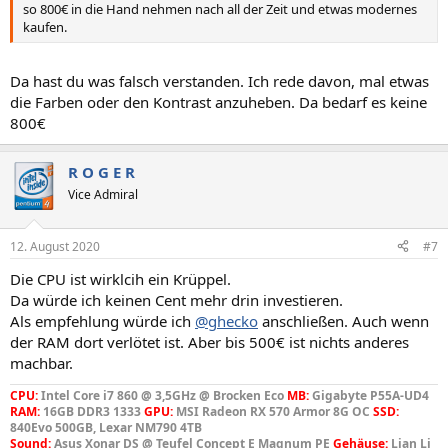
so 800€ in die Hand nehmen nach all der Zeit und etwas modernes
kaufen.
Da hast du was falsch verstanden. Ich rede davon, mal etwas
die Farben oder den Kontrast anzuheben. Da bedarf es keine
800€
R O G E R
Vice Admiral
12. August 2020
#7
Die CPU ist wirklcih ein Krüppel.
Da würde ich keinen Cent mehr drin investieren.
Als empfehlung würde ich
@ghecko
anschließen. Auch wenn
der RAM dort verlötet ist. Aber bis 500€ ist nichts anderes
machbar.
CPU:
Intel Core i7 860 @ 3,5GHz @ Brocken Eco
MB:
Gigabyte P55A-UD4
RAM:
16GB DDR3 1333
GPU:
MSI Radeon RX 570 Armor 8G OC
SSD:
840Evo 500GB, Lexar NM790 4TB
Sound:
Asus Xonar DS @ Teufel Concept E Magnum PE
Gehäuse:
Lian Li