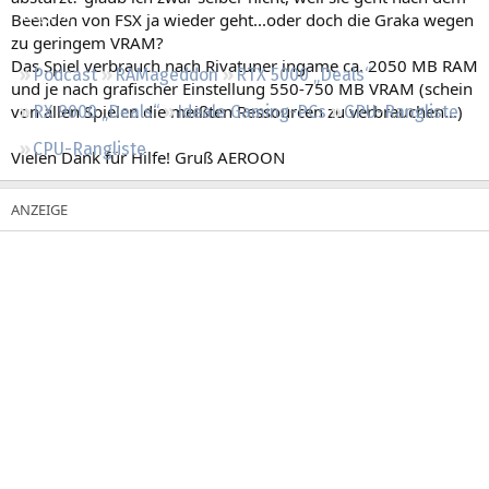
Regeln
Beenden von FSX ja wieder geht...oder doch die Graka wegen
zu geringem VRAM?
Das Spiel verbrauch nach Rivatuner ingame ca. 2050 MB RAM
Podcast
RAMageddon
RTX 5000 „Deals“
und je nach grafischer Einstellung 550-750 MB VRAM (schein
von allen Spielen die meißten Ressourcen zu verbrauchen...)
RX 9000 „Deals“
Ideale Gaming-PCs
GPU-Rangliste
CPU-Rangliste
Vielen Dank für Hilfe! Gruß AEROON