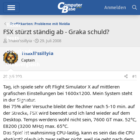
Hauptmenü
Anmelden
Grafikkarten: Probleme mit Nvidia
Ticker
FSX stürzt ständig ab - Graka schuld?
Tests
E
E
Thaxll'ssillyia
29. Juli 2008
r
r
Downloads
s
s
Thaxll'ssillyia
t
t
Captain
e
e
Preisvergleich
l
l
l
l
29. Juli 2008
#1
Forum
e
t
r
a
Tag, ich spiele sehr oft Flight Simulator X auf mittleren
Aktuelles
m
grafischen Einstellungen bei 1600x1200. Mein System steht
in der Signatur.
Empfohlene Inhalte
Bei 75% aller Versuche bleibt der Rechner nach 5-10 min. auf
Neue Beiträge
der Strecke, FSX wird beendet und ich land wieder auf dem
Desktop. Temps werdens wohl nicht sein, 7600 GT max. 52°C,
Neueste Aktivitäten
E8200 (3200 MHz) max. 65°C.
Das Spiel ist wahnsinnig CPU-lastig, kann es sein das die CPU
Leserartikel
abstürzt? glaub ich zwar selber nicht, weil sie geht nach dem