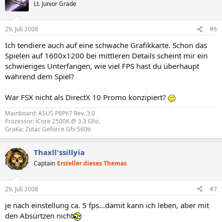
Lt. Junior Grade
29. Juli 2008
#6
Ich tendiere auch auf eine schwache Grafikkarte. Schon das
Spielen auf 1600x1200 bei mittleren Details scheint mir ein
schwieriges Unterfangen, wie viel FPS hast du überhaupt
während dem Spiel?
War FSX nicht als DirectX 10 Promo konzipiert?
Mainboard: ASUS P8P67 Rev. 3.0
Prozessor: iCore 2500K @ 3.3 Ghz.
GraKa: Zotac Geforce Gfx 560ti
Thaxll'ssillyia
Captain
Ersteller dieses Themas
29. Juli 2008
#7
je nach einstellung ca. 5 fps...damit kann ich leben, aber mit
den Absürtzen nicht