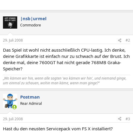
|nsb|urmel
Commodore
29. Juli 2008
#2
Das Spiel ist wohl nicht ausschließlich CPU-lastig. Ich denke,
deine Grafikkarte ist einfach nur zu schwach auf der Brust. Ich
denke mal, deine 7600GT hat nicht gerade 768MB Graka-
Speicher?
„Wo kämen wir hin, wenn alle sagten 'wo kämen wir hin', und niemand ginge,
um einmal zu schauen, wohin man käme, wenn man ginge?“
Postman
Rear Admiral
29. Juli 2008
#3
Hast du den neusten Servicepack vom FS X installiert?