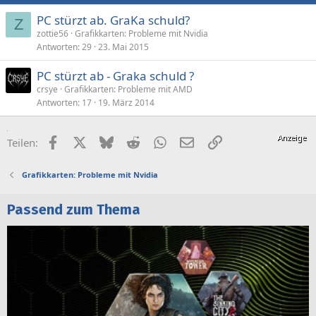
PC stürzt ab. GraKa schuld?
Z
zottie56
Grafikkarten: Probleme mit Nvidia
Antworten
29
23. Mai 2015
PC stürzt ab - Graka schuld ?
crsye
Grafikkarten: Probleme mit AMD
Antworten
17
19. März 2014
Facebook
X (Twitter)
Bluesky
Reddit
WhatsApp
E-Mail
Link
Teilen:
Grafikkarten: Probleme mit Nvidia
Passend zum Thema