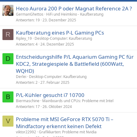
Heco Aurora 200 P oder Magnat Reference 2A ?
GermanGhettos
HiFi und Heimkino - Kaufberatung
Antworten
19
23. Dezember 2025
Kaufberatung eines P-L Gaming PCs
R
Ripley_19
Desktop-Computer: Kaufberatung
Antworten
4
24. Dezember 2025
Entscheidungshilfe P/L Aquarium Gaming PC für
D
KDC2, Strategiespiele & Battlefield (600Watt,
WQHD)
Derlei
Desktop-Computer: Kaufberatung
Antworten
2
27. Februar 2025
P/L-Kühler gesucht i7 10700
B
Biermaschine
Mainboards und CPUs: Probleme mit Intel
Antworten
17
26. Oktober 2024
Probleme mit MSI GeForce RTX 5070 Ti –
V
Mindfactory erkennt keinen Defekt
viktor22992
Grafikkarten: Probleme mit Nvidia