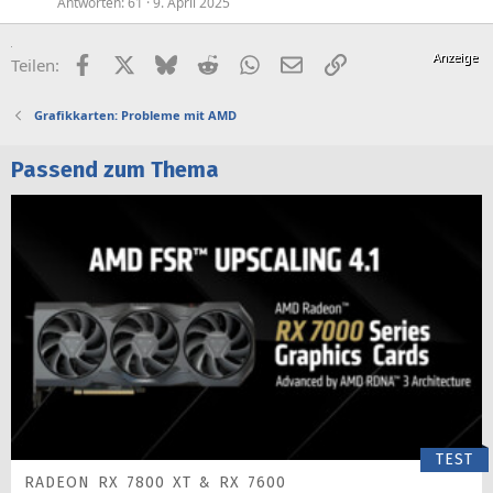
Antworten
61
9. April 2025
Facebook
X (Twitter)
Bluesky
Reddit
WhatsApp
E-Mail
Link
Teilen:
Grafikkarten: Probleme mit AMD
Passend zum Thema
TEST
RADEON RX 7800 XT & RX 7600