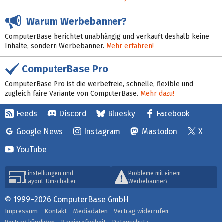
Warum Werbebanner?
ComputerBase berichtet unabhängig und verkauft deshalb keine
Inhalte, sondern Werbebanner.
Mehr erfahren!
ComputerBase Pro
ComputerBase Pro ist die werbefreie, schnelle, flexible und
zugleich faire Variante von ComputerBase.
Mehr dazu!
Feeds
Discord
Bluesky
Facebook
Google News
Instagram
Mastodon
X
YouTube
Einstellungen und
Probleme mit einem
Layout-Umschalter
Werbebanner?
© 1999–2026 ComputerBase GmbH
Impressum
Kontakt
Mediadaten
Vertrag widerrufen
Vertrag kündigen
Barrierefreiheit
Datenschutz