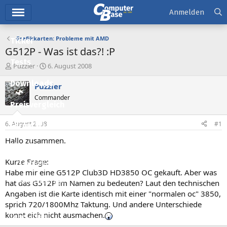
Hauptmenü
Anmelden
Grafikkarten: Probleme mit AMD
Ticker
G512P - Was ist das?! :P
Tests
E
E
Puzzler
6. August 2008
r
r
Downloads
s
s
Puzzler
t
t
Commander
e
e
Preisvergleich
l
l
l
l
6. August 2008
#1
Forum
e
t
r
a
Hallo zusammen.
Aktuelles
m
Kurze Frage:
Empfohlene Inhalte
Habe mir eine G512P Club3D HD3850 OC gekauft. Aber was
Neue Beiträge
hat das G512P im Namen zu bedeuten? Laut den technischen
Angaben ist die Karte identisch mit einer "normalen oc" 3850,
Neueste Aktivitäten
sprich 720/1800Mhz Taktung. Und andere Unterschiede
konnt eich nicht ausmachen.
Leserartikel