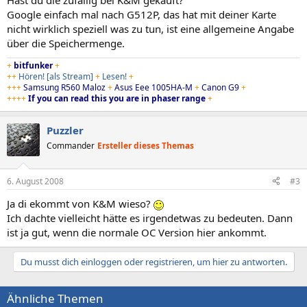
Hast du die zufällig bei K&M gekauft?
Google einfach mal nach G512P, das hat mit deiner Karte
nicht wirklich speziell was zu tun, ist eine allgemeine Angabe
über die Speichermenge.
+
bitfunker
+
++
Hören!
[als Stream]
+
Lesen!
+
+++
Samsung R560 Maloz
+
Asus Eee 1005HA-M
+
Canon G9
+
++++
If you can read this you are in phaser range
+
Puzzler
Commander
Ersteller dieses Themas
6. August 2008
#3
Ja di ekommt von K&M wieso?
Ich dachte vielleicht hätte es irgendetwas zu bedeuten. Dann
ist ja gut, wenn die normale OC Version hier ankommt.
Du musst dich einloggen oder registrieren, um hier zu antworten.
Ähnliche Themen