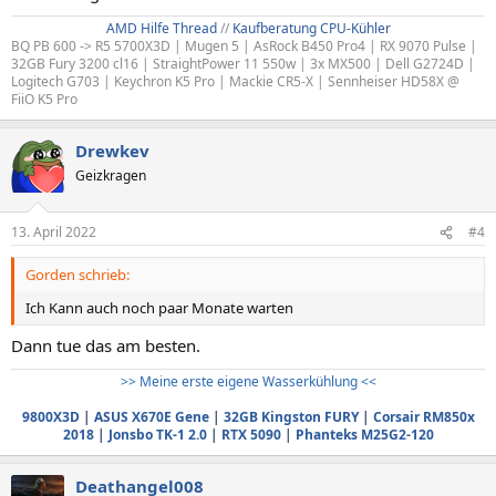
AMD Hilfe Thread
//
Kaufberatung CPU-Kühler
BQ PB 600 -> R5 5700X3D | Mugen 5 | AsRock B450 Pro4 | RX 9070 Pulse |
32GB Fury 3200 cl16 | StraightPower 11 550w | 3x MX500 | Dell G2724D |
Logitech G703 | Keychron K5 Pro | Mackie CR5-X | Sennheiser HD58X @
FiiO K5 Pro
Drewkev
Geizkragen
13. April 2022
#4
Gorden schrieb:
Ich Kann auch noch paar Monate warten
Dann tue das am besten.
>> Meine erste eigene Wasserkühlung <<
9800X3D
|
ASUS X670E Gene
|
32GB Kingston FURY
|
Corsair RM850x
2018
|
Jonsbo TK-1 2.0
|
RTX 5090
|
Phanteks M25G2-120
Deathangel008