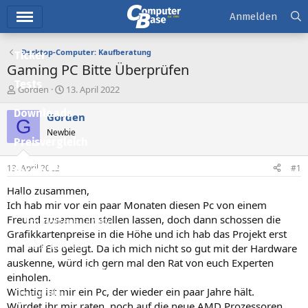
Hauptmenü
Anmelden
Desktop-Computer: Kaufberatung
Ticker
Gaming PC Bitte Überprüfen
Tests
E
E
Gorden
13. April 2022
r
r
Downloads
s
s
Gorden
G
t
t
Newbie
e
e
Preisvergleich
l
l
l
l
13. April 2022
#1
Forum
e
t
r
a
Hallo zusammen,
Aktuelles
m
Ich hab mir vor ein paar Monaten diesen Pc von einem
Freund zusammen stellen lassen, doch dann schossen die
Empfohlene Inhalte
Grafikkartenpreise in die Höhe und ich hab das Projekt erst
Neue Beiträge
mal auf Eis gelegt. Da ich mich nicht so gut mit der Hardware
auskenne, würd ich gern mal den Rat von euch Experten
Neueste Aktivitäten
einholen.
Wichtig ist mir ein Pc, der wieder ein paar Jahre hält.
Leserartikel
Würdet ihr mir raten, noch auf die neue AMD Prozessoren,