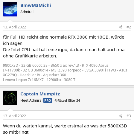
BmwM3Michi
Admiral
13. April 2022
#2
für Full HD reicht eine normale RTX 3080 mit 10GB, würde
ich sagen.
Die Intel CPU hat halt eine igpu, da kann man halt auch mal
ohne Grafikkarte arbeiten.
9800X3D - 32 GB 6000cl28 - B650 x ax rev.1.3 - RTX 4090 Aorus
I7-11700k - 32 GB 3600c14 - MSi Z590 Torpedo - EVGA 3090Ti FTW3 - Asus
XG279Q - Heatkiller IV - Aquaduct 360
Lenovo Legion 7i 16IAX7 - 12900hx - 3080 Ti
Captain Mumpitz
Fleet Admiral
PRO
🎅Rätsel-Elite ’24
13. April 2022
#3
Wenn du warten kannst, warte erstmal ab was der 5800X3D
so mitbringt