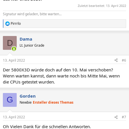
Zuletzt bearbeitet:
13. April 2022
Signatur wird geladen, bitte warten...
Pirrrlo
R
e
a
Dama
k
D
t
Lt. Junior Grade
i
o
n
13. April 2022
#6
e
n
Der 5800X3D würde doch auf den 10. Mai verschoben?
:
Wenn warten kannst, dann warte noch bis Mitte Mai, wenn
die CPUs getestet wurden.
Gorden
G
Newbie
Ersteller dieses Themas
13. April 2022
#7
Oh Vielen Dank für die schnellen Antworten.