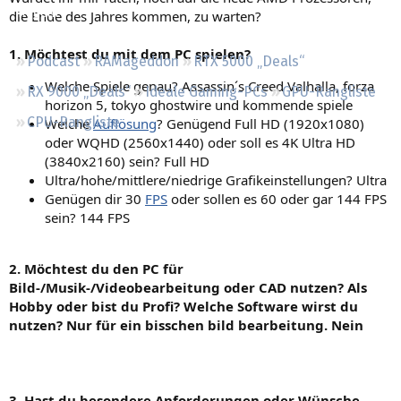
Regeln
die Ende des Jahres kommen, zu warten?
1. Möchtest du mit dem PC spielen?
Podcast
RAMageddon
RTX 5000 „Deals“
Welche Spiele genau? Assassin´s Creed Valhalla, forza
RX 9000 „Deals“
Ideale Gaming-PCs
GPU-Rangliste
horizon 5, tokyo ghostwire und kommende spiele
CPU-Rangliste
Welche
Auflösung
? Genügend Full HD (1920x1080)
oder WQHD (2560x1440) oder soll es 4K Ultra HD
(3840x2160) sein? Full HD
Ultra/hohe/mittlere/niedrige Grafikeinstellungen? Ultra
Genügen dir 30
FPS
oder sollen es 60 oder gar 144 FPS
sein? 144 FPS
2. Möchtest du den PC für
Bild-/Musik-/Videobearbeitung oder CAD nutzen? Als
Hobby oder bist du Profi? Welche Software wirst du
nutzen? Nur für ein bisschen bild bearbeitung. Nein
3. Hast du besondere Anforderungen oder Wünsche