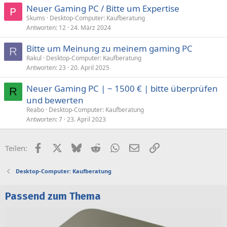
Neuer Gaming PC / Bitte um Expertise
Skums
Desktop-Computer: Kaufberatung
Antworten
12
24. März 2024
Bitte um Meinung zu meinem gaming PC
R
Rakul
Desktop-Computer: Kaufberatung
Antworten
23
20. April 2025
Neuer Gaming PC | ~ 1500 € | bitte überprüfen
R
und bewerten
Reabo
Desktop-Computer: Kaufberatung
Antworten
7
23. April 2023
Facebook
X (Twitter)
Bluesky
Reddit
WhatsApp
E-Mail
Link
Teilen:
Desktop-Computer: Kaufberatung
Passend zum Thema