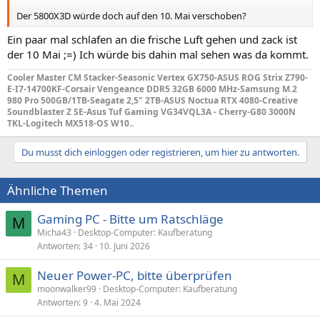
Der 5800X3D würde doch auf den 10. Mai verschoben?
Ein paar mal schlafen an die frische Luft gehen und zack ist
der 10 Mai ;=) Ich würde bis dahin mal sehen was da kommt.
Cooler Master CM Stacker-Seasonic Vertex GX750-ASUS ROG Strix Z790-
E-I7-14700KF-Corsair Vengeance DDR5 32GB 6000 MHz-Samsung M.2
980 Pro 500GB/1TB-Seagate 2,5" 2TB-ASUS Noctua RTX 4080-Creative
Soundblaster Z SE-Asus Tuf Gaming VG34VQL3A - Cherry-G80 3000N
TKL-Logitech MX518-OS W10..
Du musst dich einloggen oder registrieren, um hier zu antworten.
Ähnliche Themen
Gaming PC - Bitte um Ratschläge
M
Micha43
Desktop-Computer: Kaufberatung
Antworten
34
10. Juni 2026
Neuer Power-PC, bitte überprüfen
M
moonwalker99
Desktop-Computer: Kaufberatung
Antworten
9
4. Mai 2024