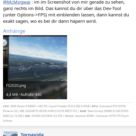
@McMogwai
: im im Screenshot von mir gerade zu sehen,
:
ganz rechts im Bild. Das kannst du dir über das Dev-Tool
(unter Options->FPS) mit einblenden lassen, dann kannst du
exakt sagen, wo es bei dir dann hapern wird.
Anhänge
FS2020.png
4,4 MB · Aufrufe: 440
CPU:
AMD Ryzan 9 9900X + ARCTIC Liquid Freezer III Pro 360 A-RGB|
GPU:
Gainward RTX 5070ti
Phoenix GS| MB: GIGABYTE X870E AORUS ELITE WIFI7 ICE |
RAM:
Team Group DIMM 32 GB DDR5-
6000 (2x 16 GB)|
SSD:
KIOXIA-EXCERIA G3 2TB | Netztei: Seasonic 850W | Gehäuse: HYTE Y70 Touch
Infinite
Tornavida