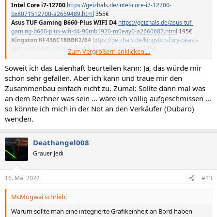
Intel Core i7-12700
https://geizhals.de/intel-core-i7-12700-
bx8071512700-a2659489.html
355€
Asus TUF Gaming B660-Plus WIFI D4
https://geizhals.de/asus-tuf-
gaming-b660-plus-wifi-d4-90mb1920-m0eay0-a2660687.html
195€
Kingston KF436C18BBK2/64
https://geizhals.de/kingston-fury-beast-
dimm-kit-64gb-kf436c18bbk2-64-a2564492.html
285€
Zum Vergrößern anklicken....
Noctua NH-D15S
https://geizhals.de/noctua-nh-d15s-chromax-black-
a2412232.html
96€
Soweit ich das Laienhaft beurteilen kann: Ja, das würde mir
Asus TUF Gaming RTX 3080 Ti OC
https://geizhals.de/asus-tuf-gaming-
schon sehr gefallen. Aber ich kann und traue mir den
geforce-rtx-3080-ti-oc-a2538367.html
1.399€
Zusammenbau einfach nicht zu. Zumal: Sollte dann mal was
Samsung SSD 980 PRO 2TB
https://geizhals.de/samsung-ssd-980-pro-
an dem Rechner was sein ... wäre ich völlig aufgeschmissen ...
2tb-mz-v8p2t0bw-a2454607.html
270€
so könnte ich mich in der Not an den Verkäufer (Dubaro)
Fractal Design Ion+ 2 Platinum 860W
https://geizhals.de/fractal-
wenden.
design-ion-2-platinum-860w-atx-2-52-fd-p-ia2p-860-a2584564.html
152€
Fractal Design Meshify 2
https://geizhals.de/fractal-design-meshify-2-
light-tempered-glass-black-fd-c-mes2a-03-a2423289.html
156€
Deathangel008
----------------
2.908€
Grauer Jedi
Und dann als Monitor den
16. Mai 2022
#13
LG UltraGear 34GP950G-B
https://geizhals.de/lg-ultragear-34gp950g-b-
a2513169.html
979€
McMogwai schrieb:
Warum sollte man eine integrierte Grafikeinheit an Bord haben