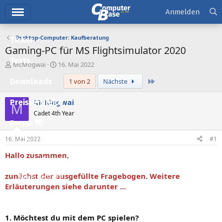
Hauptmenü
Anmelden
Desktop-Computer: Kaufberatung
Ticker
Gaming-PC für MS Flightsimulator 2020
Tests
E
E
McMogwai
16. Mai 2022
r
r
Letzte
Downloads
1 von 2
Nächste
s
s
t
t
e
e
McMogwai
Preisvergleich
M
l
l
Cadet 4th Year
l
l
Forum
e
t
r
a
16. Mai 2022
#1
Aktuelles
m
Hallo zusammen,
Empfohlene Inhalte
zunächst der ausgefüllte Fragebogen. Weitere
Neue Beiträge
Erläuterungen siehe darunter ...
Neueste Aktivitäten
Leserartikel
1. Möchtest du mit dem PC spielen?