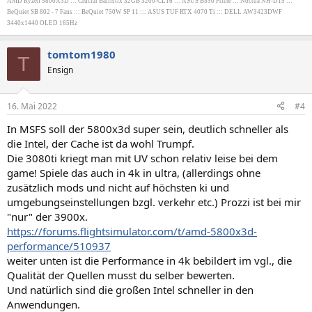
AMD Ryzen 5800X3D ::: Crucial Ballistix 32GB 3200-CL16 ::: ASUS B550 Prime ::: Noctua NH-D15 :::
BeQuiet SB 802 - 7 Fans ::: BeQuiet 750W SP 11 ::: ASUS TUF RTX 4070 Ti ::: DELL AW3423DWF
3440x1440 OLED 165Hz
tomtom1980
T
Ensign
16. Mai 2022
#4
In MSFS soll der 5800x3d super sein, deutlich schneller als
die Intel, der Cache ist da wohl Trumpf.
Die 3080ti kriegt man mit UV schon relativ leise bei dem
game! Spiele das auch in 4k in ultra, (allerdings ohne
zusätzlich mods und nicht auf höchsten ki und
umgebungseinstellungen bzgl. verkehr etc.) Prozzi ist bei mir
"nur" der 3900x.
https://forums.flightsimulator.com/t/amd-5800x3d-
performance/510937
weiter unten ist die Performance in 4k bebildert im vgl., die
Qualität der Quellen musst du selber bewerten.
Und natürlich sind die großen Intel schneller in den
Anwendungen.