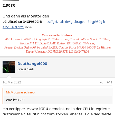
----------------
2.908€
Und dann als Monitor den
LG UltraGear 34GP950G-B
https://geizhals.de/lg-ultragear-34gp950g-b-
a2513169.html
979€
Mein aktueller Rechner:
AMD Ryzen 7 5800X3D, Gigabyte X570 Aorus Pro, Crucial Ballistix Sport LT 32GB,
Noctua NH-D15S, XFX AMD Radeon RX 7900 XT (Referenz)
Fractal Design Define R6, be quiet! BN283, Corsair Force MP510 960GB,
2x
Western
Digital Ultrastar DC HC320 8TB
,
LG GH24NSD6
Deathangel008
Grauer Jedi
16. Mai 2022
#11
McMogwai schrieb:
Was ist iGPI?
ein vertipper, es war iGP
U
gemeint. ne in der CPU integrierte
grafikeinheit, taugt nicht zum zocken, aber falls die dedizierte