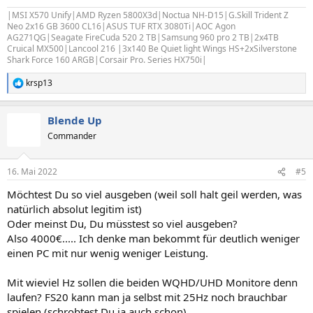
|
MSI X570 Unify|AMD Ryzen 5800X3d|Noctua NH-D15|G.Skill Trident Z
Neo 2x16 GB 3600 CL16|ASUS TUF RTX 3080Ti|AOC Agon
AG271QG|Seagate FireCuda 520 2 TB|Samsung 960 pro 2 TB|2x4TB
Cruical MX500
|
Lancool 216
|3x
140 Be Quiet light Wings HS+2xSilverstone
Shark Force 160 ARGB|Corsair Pro. Series HX750i|
krsp13
R
e
a
Blende Up
k
t
Commander
i
o
n
16. Mai 2022
#5
e
n
Möchtest Du so viel ausgeben (weil soll halt geil werden, was
:
natürlich absolut legitim ist)
Oder meinst Du, Du müsstest so viel ausgeben?
Also 4000€..... Ich denke man bekommt für deutlich weniger
einen PC mit nur wenig weniger Leistung.
Mit wieviel Hz sollen die beiden WQHD/UHD Monitore denn
laufen? FS20 kann man ja selbst mit 25Hz noch brauchbar
spielen.(schrobtest Du ja auch schon)