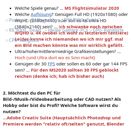
Regeln
Welche Spiele genau? …
MS Flightsimulator 2020
Welche
Auflösung
? Genügen Full HD (1920x1080) oder
WQHD (2560x1440) oder soll es 4K Ultra HD
Podcast
RAMageddon
RTX 5000 „Deals“
(3840x2160) sein? …
I
ch
schwanke noch zwischen
RX 9000 „Deals“
Ideale Gaming-PCs
GPU-Rangliste
WQHD u. 4K (wobei ich wohl zu letzterem tentiere)
Leider kenne ich niemanden wo ich mir ggf. mal
CPU-Rangliste
ein Bild machen könnte was mir wirklich gefällt.
Ultra/hohe/mittlere/niedrige Grafikeinstellungen? …
Hoch (und Ultra dort wo es Sinn macht)
Genügen dir 30
FPS
oder sollen es 60 oder gar 144 FPS
sein? …
Für den MS2020 sollten 30 FPS geblockt
reichen (denke ich; hab ich bisher auch)
2. Möchtest du den PC für
Bild-/Musik-/Videobearbeitung oder CAD nutzen? Als
Hobby oder bist du Profi? Welche Software wirst du
nutzen?
…Adobe Creativ Suite (Hauptsächlich Photoshop und
Premiere werden "relativ oft/selten" genutzt, Blender