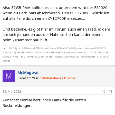
Also 32GB RAM sollten es sein, unter dem wird der FS2020
wenn du Pech hats abschmieren. Den i7-12700KF würde ich
auf alle Fälle durch einen i7-12700K ersetzen...
Und bedenke, es gibt hier im Forum auch einen Fred, in dem
am sich jemanden aus der Nähe suchen kann, der einem
beim Zusammenbau hilft.
CPU:
AMD Ryzan 9 9900X + ARCTIC Liquid Freezer III Pro 360 A-RGB|
GPU:
Gainward RTX 5070ti
Phoenix GS| MB: GIGABYTE X870E AORUS ELITE WIFI7 ICE |
RAM:
Team Group DIMM 32 GB DDR5-
6000 (2x 16 GB)|
SSD:
KIOXIA-EXCERIA G3 2TB | Netztei: Seasonic 850W | Gehäuse: HYTE Y70 Touch
Infinite
McMogwai
M
Cadet 4th Year
Ersteller dieses Themas
16. Mai 2022
#8
Zunächst einmal herzlichen Dank für die ersten
Rückmeldungen.