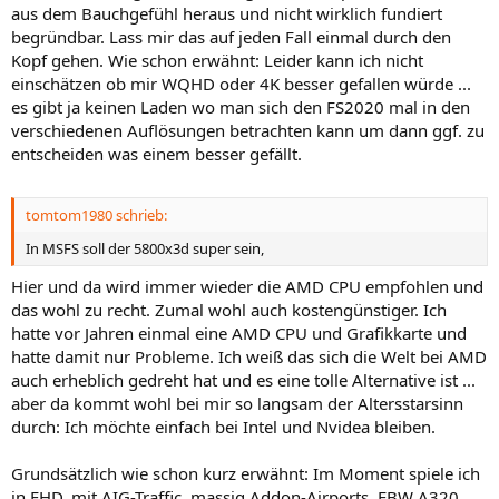
aus dem Bauchgefühl heraus und nicht wirklich fundiert
begründbar. Lass mir das auf jeden Fall einmal durch den
Kopf gehen. Wie schon erwähnt: Leider kann ich nicht
einschätzen ob mir WQHD oder 4K besser gefallen würde ...
es gibt ja keinen Laden wo man sich den FS2020 mal in den
verschiedenen Auflösungen betrachten kann um dann ggf. zu
entscheiden was einem besser gefällt.
tomtom1980 schrieb:
In MSFS soll der 5800x3d super sein,
Hier und da wird immer wieder die AMD CPU empfohlen und
das wohl zu recht. Zumal wohl auch kostengünstiger. Ich
hatte vor Jahren einmal eine AMD CPU und Grafikkarte und
hatte damit nur Probleme. Ich weiß das sich die Welt bei AMD
auch erheblich gedreht hat und es eine tolle Alternative ist ...
aber da kommt wohl bei mir so langsam der Altersstarsinn
durch: Ich möchte einfach bei Intel und Nvidea bleiben.
Grundsätzlich wie schon kurz erwähnt: Im Moment spiele ich
in FHD, mit AIG-Traffic, massig Addon-Airports. FBW A320