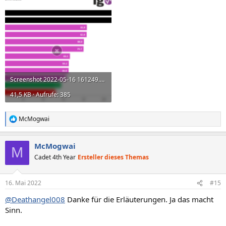
Screenshot 2022-05-16 161249.png
41,5 KB · Aufrufe: 385
McMogwai
R
e
a
McMogwai
k
M
t
Cadet 4th Year
Ersteller dieses Themas
i
o
n
16. Mai 2022
#15
e
n
@Deathangel008
Danke für die Erläuterungen. Ja das macht
:
Sinn.