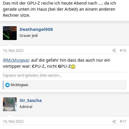
Das mit der GPU-Z reiche ich heute Abend nach .... da ich
gerade unten im Haus (bei der Arbeit) an einem anderen
Rechner sitze.
Deathangel008
Grauer Jedi
16. Mai 2022
#16
@McMogwai
: auf die gefahr hin dass das auch nur ein
vertipper war:
C
PU-Z, nicht
G
PU-Z
Signatur wird geladen, bitte warten...
McMogwai
R
e
a
Sir_Sascha
k
t
Admiral
i
o
n
16. Mai 2022
#17
e
n