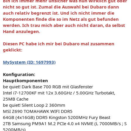
bin ich immer mehr unsicher was nun wirklich gut oder
nicht so gut ist. Zumal die Auswahl bei Dubaro dann
auch relativ begrenzt ist. Und ich nicht immer die
Komponenten finde die so im Netz als gut befunden
werden. Ich trau mich aber auch nicht daran, da selbst
Hand anzulegen.
Diesen PC habe ich mir bei Dubaro mal zusammen
geklickt:
MySystem (ID: 1697993)
Konfiguration:
Hauptkomponenten
be quiet! Dark Base 700 RGB mit Glasfenster
Intel i7-12700KF mit 12x 3.60GHz / 5.00GHz Turbotakt,
25MB Cache
be quiet! Silent Loop 2 360mm
MSI Z690 TOMAHAWK WIFI DDR5
64GB (4x16GB) DDR5 Kingston 5200MHz Fury Beast
2TB Samsung PM9A1 M.2 PCIe 4.0 x4 NVME (L 7000MB/s ; S
5200MB/s)