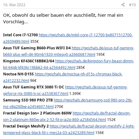
16. Mai 2022
#10
OK, obwohl du selber bauen ehr auschließt, hier mal ein
Vorschlag...
Intel Core i7-12700
https://geizhals.de/intel-core-i7-12700-bx8071512700-
a2659489.html
355€
Asus TUF Gaming B660-Plus WIFI D4
https://geizhals.de/asus-tuf-gaming-
b660-plus-wifi-d4-90mb1920-m0eay0-a2660687.html
195€
Kingston KF436C18BBK2/64
https://geizhals.de/kingston-fury-beast-dimm-
kit-64gb-kf436c18bbk2-64-a2564492.html
285€
Noctua NH-D15S
https://geizhals.de/noctua-nh-d15s-chromax-black-
a2412232.html
96€
Asus TUF Gaming RTX 3080 Ti OC
https://geizhals.de/asus-tuf-gaming-
geforce-rtx-3080-ti-oc-a2538367.html
1.399€
Samsung SSD 980 PRO 2TB
https://geizhals.de/samsung-ssd-980-pro-2tb-
mz-v8p2t0bw-a2454607.html
270€
Fractal Design Ion+ 2 Platinum 860W
https://geizhals.de/fractal-design-
ion-2-platinum-860w-atx-2-52-fd-p-ia2p-860-a2584564.html
152€
Fractal Design Meshify 2
https://geizhals.de/fractal-design-meshify-2-light-
tempered-glass-black-fd-c-mes2a-03-a2423289.html
156€