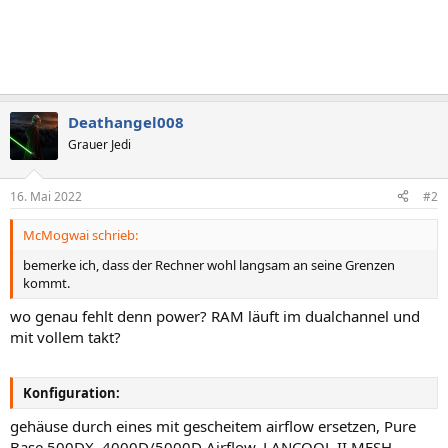
Deathangel008
Grauer Jedi
16. Mai 2022
#2
McMogwai schrieb:
bemerke ich, dass der Rechner wohl langsam an seine Grenzen
kommt.
wo genau fehlt denn power? RAM läuft im dualchannel und
mit vollem takt?
Konfiguration:
gehäuse durch eines mit gescheitem airflow ersetzen, Pure
Base 500DX, 4000D/5000D Airflow, LANCOOL II MESH.