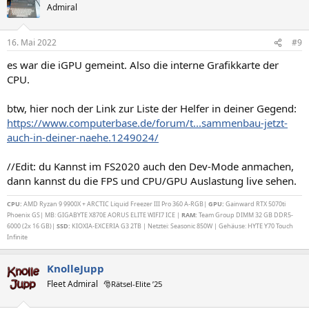
Admiral
16. Mai 2022
#9
es war die iGPU gemeint. Also die interne Grafikkarte der
CPU.
btw, hier noch der Link zur Liste der Helfer in deiner Gegend:
https://www.computerbase.de/forum/t...sammenbau-jetzt-
auch-in-deiner-naehe.1249024/
//Edit: du Kannst im FS2020 auch den Dev-Mode anmachen,
dann kannst du die FPS und CPU/GPU Auslastung live sehen.
CPU:
AMD Ryzan 9 9900X + ARCTIC Liquid Freezer III Pro 360 A-RGB|
GPU:
Gainward RTX 5070ti
Phoenix GS| MB: GIGABYTE X870E AORUS ELITE WIFI7 ICE |
RAM:
Team Group DIMM 32 GB DDR5-
6000 (2x 16 GB)|
SSD:
KIOXIA-EXCERIA G3 2TB | Netztei: Seasonic 850W | Gehäuse: HYTE Y70 Touch
Infinite
KnolleJupp
Fleet Admiral
🎅Rätsel-Elite ’25