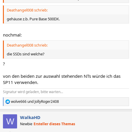
Deathangel008 schrieb:
gehäuse z.b. Pure Base 500DX.
nochmal:
Deathangel008 schrieb:
die SSDs sind welche?
?
von den beiden zur auswahl stehenden NTs würde ich das
SP11 verwenden.
Signatur wird geladen, bitte warten...
wolve666
und
JollyRoger2408
R
e
a
WalkaHD
k
W
t
Newbie
Ersteller dieses Themas
i
o