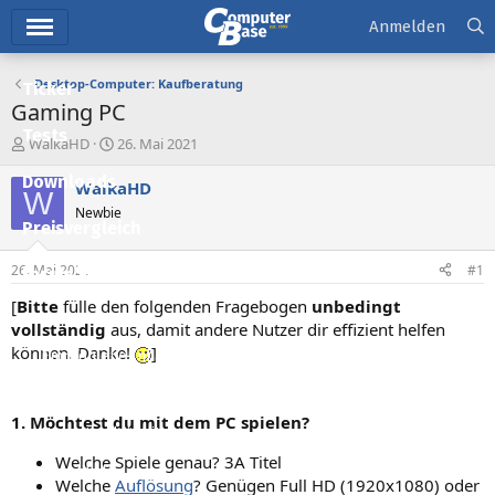
Hauptmenü
Anmelden
Desktop-Computer: Kaufberatung
Ticker
Gaming PC
Tests
E
E
WalkaHD
26. Mai 2021
r
r
Downloads
s
s
WalkaHD
W
t
t
Newbie
e
e
Preisvergleich
l
l
l
l
26. Mai 2021
#1
Forum
e
t
r
a
[
Bitte
fülle den folgenden Fragebogen
unbedingt
Aktuelles
m
vollständig
aus, damit andere Nutzer dir effizient helfen
können. Danke!
]
Empfohlene Inhalte
Neue Beiträge
1. Möchtest du mit dem PC spielen?
Neueste Aktivitäten
Welche Spiele genau? 3A Titel
Leserartikel
Welche
Auflösung
? Genügen Full HD (1920x1080) oder