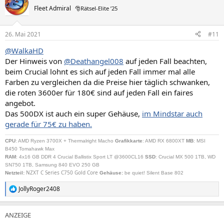
Fleet Admiral
🎅Rätsel-Elite ’25
26. Mai 2021
#11
@WalkaHD
Der Hinweis von
@Deathangel008
auf jeden Fall beachten,
beim Crucial lohnt es sich auf jeden Fall immer mal alle
Farben zu vergleichen da die Preise hier täglich schwanken,
die roten 3600er für 180€ sind auf jeden Fall ein faires
angebot.
Das 500DX ist auch ein super Gehäuse,
im Mindstar auch
gerade für 75€ zu haben.
CPU
: AMD Ryzen 3700X + Thermalright Macho
Grafikkarte
: AMD RX 6800XT
MB
: MSI
B450 Tomahawk Max
RAM
: 4x16 GB DDR 4 Crucial Ballistix Sport LT @3600CL16
SSD
: Crucial MX 500 1TB, WD
SN750 1TB, Samsung 840 EVO 250 GB
NZXT C Series C750 Gold Core
Netzteil
:
Gehäuse:
be quiet! Silent Base 802
JollyRoger2408
R
e
a
k
t