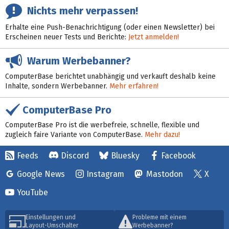
Nichts mehr verpassen!
Erhalte eine Push-Benachrichtigung (oder einen Newsletter) bei
Erscheinen neuer Tests und Berichte:
Jetzt anmelden!
Warum Werbebanner?
ComputerBase berichtet unabhängig und verkauft deshalb keine
Inhalte, sondern Werbebanner.
Mehr erfahren!
ComputerBase Pro
ComputerBase Pro ist die werbefreie, schnelle, flexible und
zugleich faire Variante von ComputerBase.
Mehr dazu!
Feeds
Discord
Bluesky
Facebook
Google News
Instagram
Mastodon
X
YouTube
Einstellungen und
Probleme mit einem
Layout-Umschalter
Werbebanner?