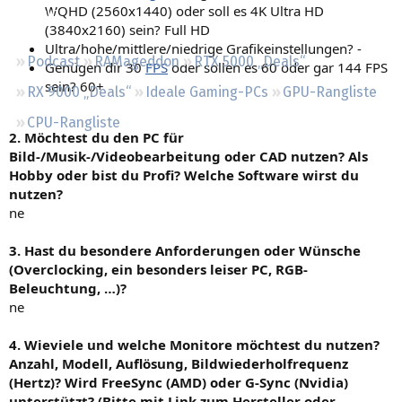
WQHD (2560x1440) oder soll es 4K Ultra HD
Regeln
(3840x2160) sein? Full HD
Ultra/hohe/mittlere/niedrige Grafikeinstellungen? -
Podcast
RAMageddon
RTX 5000 „Deals“
Genügen dir 30
FPS
oder sollen es 60 oder gar 144 FPS
sein? 60+
RX 9000 „Deals“
Ideale Gaming-PCs
GPU-Rangliste
CPU-Rangliste
2. Möchtest du den PC für
Bild-/Musik-/Videobearbeitung oder CAD nutzen? Als
Hobby oder bist du Profi? Welche Software wirst du
nutzen?
ne
3. Hast du besondere Anforderungen oder Wünsche
(Overclocking, ein besonders leiser PC, RGB-
Beleuchtung, …)?
ne
4. Wieviele und welche Monitore möchtest du nutzen?
Anzahl, Modell, Auflösung, Bildwiederholfrequenz
(Hertz)? Wird FreeSync (AMD) oder G-Sync (Nvidia)
unterstützt? (Bitte mit Link zum Hersteller oder