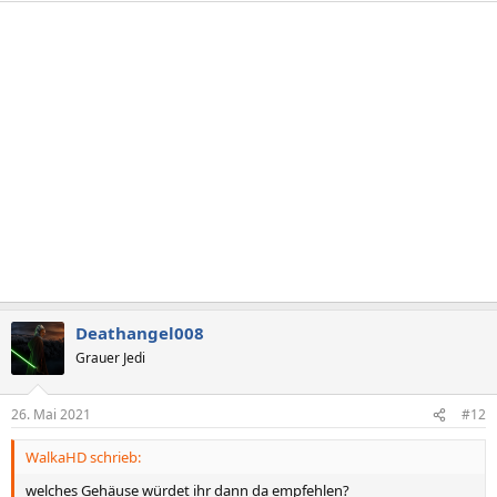
i
o
n
e
n
:
Deathangel008
Grauer Jedi
26. Mai 2021
#12
WalkaHD schrieb:
welches Gehäuse würdet ihr dann da empfehlen?