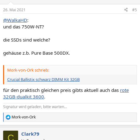
26. Mai 2021
#5
@WalkaHD
:
und das 750W-NT?
die SSDs sind welche?
gehäuse z.b. Pure Base 500DX.
Mork-von-Ork schrieb:
Crucial Ballistix schwarz DIMM Kit 32GB
für den praktisch gleichen preis gibts aktuell auch das
rote
32GB-dualkit 3600
.
Signatur wird geladen, bitte warten...
Mork-von-Ork
R
e
a
Clark79
k
C
t