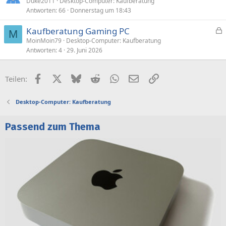
Duke2011
Desktop-Computer: Kaufberatung
Antworten
66
Donnerstag um 18:43
Kaufberatung Gaming PC
M
e
MoinMoin79
Desktop-Computer: Kaufberatung
Antworten
4
29. Juni 2026
s
p
e
Facebook
X (Twitter)
Bluesky
Reddit
WhatsApp
E-Mail
Link
Teilen:
r
r
Desktop-Computer: Kaufberatung
t
Passend zum Thema