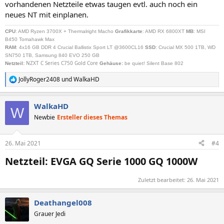
vorhandenen Netzteile etwas taugen evtl. auch noch ein
neues NT mit einplanen.
CPU
: AMD Ryzen 3700X + Thermalright Macho
Grafikkarte
: AMD RX 6800XT
MB
: MSI
B450 Tomahawk Max
RAM
: 4x16 GB DDR 4 Crucial Ballistix Sport LT @3600CL16
SSD
: Crucial MX 500 1TB, WD
SN750 1TB, Samsung 840 EVO 250 GB
NZXT C Series C750 Gold Core
Netzteil
:
Gehäuse:
be quiet! Silent Base 802
JollyRoger2408
und
WalkaHD
R
e
a
WalkaHD
k
W
t
Newbie
Ersteller dieses Themas
i
o
n
26. Mai 2021
#4
e
n
Netzteil: EVGA GQ Serie 1000 GQ 1000W​
:
Zuletzt bearbeitet:
26. Mai 2021
Deathangel008
Grauer Jedi