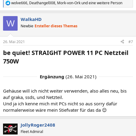
wolve666
,
Deathangel008
,
Mork-von-Ork
und eine weitere Person
R
e
a
WalkaHD
k
W
t
Newbie
Ersteller dieses Themas
i
o
n
26. Mai 2021
#7
e
n
be quiet! STRAIGHT POWER 11 PC Netzteil
:
750W​
Ergänzung
(
26. Mai 2021
)
Gehäuse will ich nicht weiter verwenden, also alles neu, bis
auf graka, ssds, und Netzteil.
Und ja ich kenne mich mit PCs nicht so aus sorry dafür
normalerweise wäre mein Stiefvater für das da 😌
JollyRoger2408
Fleet Admiral