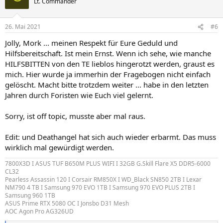
Lt. Commander
i
o
n
26. Mai 2021
#6
e
n
Jolly, Mork ... meinen Respekt für Eure Geduld und
:
Hilfsbereitschaft. Ist mein Ernst. Wenn ich sehe, wie manche
HILFSBITTEN von den TE lieblos hingerotzt werden, graust es
mich. Hier wurde ja immerhin der Fragebogen nicht einfach
gelöscht. Macht bitte trotzdem weiter ... habe in den letzten
Jahren durch Foristen wie Euch viel gelernt.
Sorry, ist off topic, musste aber mal raus.
Edit: und Deathangel hat sich auch wieder erbarmt. Das muss
wirklich mal gewürdigt werden.
7800X3D I ASUS TUF B650M PLUS WIFI I 32GB G.Skill Flare X5 DDR5-6000
CL32
Pearless Assassin 120 I Corsair RM850X I WD_Black SN850 2TB I Lexar
NM790 4 TB I Samsung 970 EVO 1TB I Samsung 970 EVO PLUS 2TB I
Samsung 960 1TB
ASUS Prime RTX 5080 OC I Jonsbo D31 Mesh
AOC Agon Pro AG326UD