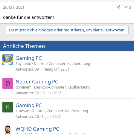
n
26. Mai 2021
#13
e
n
danke für die antworten!
:
Du musst dich einloggen oder registrieren, um hier zu antworten.
Ähnliche Themen
Gaming PC
Soy tonto
Desktop-Computer: Kaufberatung
Antworten
39
Freitag um 22:51
Neuer Gaming PC
D
dominem
Desktop-Computer: Kaufberatung
Antworten
12
31. Juli 2026
Gaming PC
K
kruesae
Desktop-Computer: Kaufberatung
Antworten
26
1. Juni 2026
WQHD Gaming PC