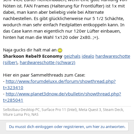
Nöten ist. FAN Frames (Halterung für Frontlüfter) ist 1x mit
dabei, man kann aber beliebig viele bei Alternate
nachbestellen. Es gibt glücklicherweise nur 5 1/2 Schächte,
wodurch man sehr einfach Festplatten entkoppeln kann. In
das Case kann man eigentlich nur 120er Lüfter einbauen,
hinten hat man die Wahl 1x120 oder 2x80. ;=).
Naja gucks dir halt mal an
Sharkoon Rebel9 Economy
geizhals
idealo
hardwareschotte
(silber)
,
hardwareschotte (schwarz)
Hier ein paar Sammelthreads zum Case:
-
http://www.forumdeluxx.de/forum/showthread.php?
t=323410
-
http://www.planet3dnow.de/vbulletin/showthread.php?
t=285041
Selbstbau-Desktop PC, Surface Pro 11 (Intel), Meta Quest 3, Steam Deck,
Viture Luma Pro, NAS
Du musst dich einloggen oder registrieren, um hier zu antworten.