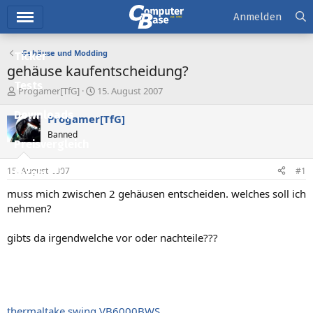
Hauptmenü
Anmelden
Gehäuse und Modding
Ticker
gehäuse kaufentscheidung?
Tests
E
E
Progamer[TfG]
15. August 2007
r
r
Downloads
s
s
Progamer[TfG]
t
t
Banned
e
e
Preisvergleich
l
l
l
l
15. August 2007
#1
Forum
e
t
r
a
muss mich zwischen 2 gehäusen entscheiden. welches soll ich
Aktuelles
m
nehmen?
Empfohlene Inhalte
gibts da irgendwelche vor oder nachteile???
Neue Beiträge
Neueste Aktivitäten
Leserartikel
thermaltake swing VB6000BWS