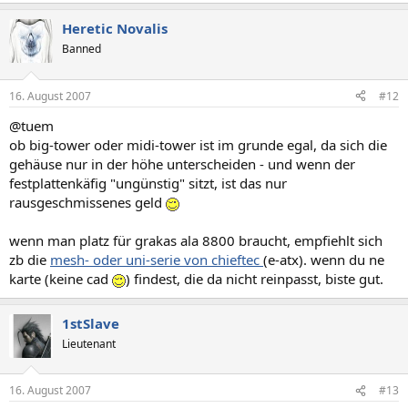
Heretic Novalis
Banned
16. August 2007
#12
@tuem
ob big-tower oder midi-tower ist im grunde egal, da sich die
gehäuse nur in der höhe unterscheiden - und wenn der
festplattenkäfig "ungünstig" sitzt, ist das nur
rausgeschmissenes geld
wenn man platz für grakas ala 8800 braucht, empfiehlt sich
zb die
mesh- oder uni-serie von chieftec
(e-atx). wenn du ne
karte (keine cad
) findest, die da nicht reinpasst, biste gut.
1stSlave
Lieutenant
16. August 2007
#13