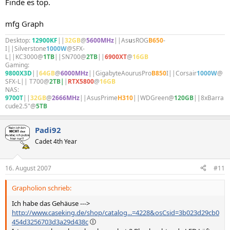
Finde es top.
mfg Graph
Desktop:
12900KF
||
32GB
@
5600MHz
||As
u
sROG
B650
-
I||Silverstone
1000W
@SFX-
L||KC3000@
1TB
||SN700@
2TB
||
6900XT
@
16GB
Gaming:
9800X3D
||
64GB
@
6000MHz
||GigabyteAourusPro
B850
I||Corsair
1000W
@
SFX-L|| T700@
2TB|
|
RTX5800
@
16GB
NAS:
9700T
||
32GB
@
2666MHz
||AsusPrime
H310
||WDGreen@
120GB
||8xBarra
cude2.5"@
5TB
Padi92
Cadet 4th Year
16. August 2007
#11
Grapholion schrieb:
Ich habe das Gehäuse --->
http://www.caseking.de/shop/catalog...=4228&osCsid=3b023d29cb0
454d3256703d3a29d438c