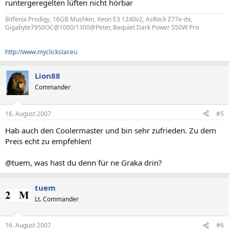
runtergeregelten lüften nicht hörbar
Bitfenix Prodigy, 16GB Mushkin, Xeon E3 1240v2, AsRock Z77e-itx,
Gigabyte7950OC@1000/1300@Peter, Bequiet Dark Power 550W Pro
http://www.myclickstar.eu
Lion88
Commander
16. August 2007
#5
Hab auch den Coolermaster und bin sehr zufrieden. Zu dem
Preis echt zu empfehlen!
@tuem, was hast du denn für ne Graka drin?
tuem
Lt. Commander
16. August 2007
#6