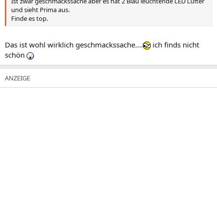
Ist zwar geschmackssache aber es hat 2 Blau leuchtende LED Lüfter
und sieht Prima aus.
Finde es top.
Das ist wohl wirklich geschmackssache....
ich finds nicht
schön