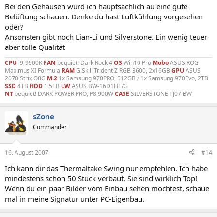
Bei den Gehäusen würd ich hauptsächlich au eine gute
Belüftung schauen. Denke du hast Luftkühlung vorgesehen
oder?
Ansonsten gibt noch Lian-Li und Silverstone. Ein wenig teuer
aber tolle Qualität
CPU
i9-9900K
FAN
bequiet! Dark Rock 4
OS
Win10 Pro
Mobo
ASUS ROG
Maximus XI Formula
RAM
G.Skill Trident Z RGB 3600, 2x16GB
GPU
ASUS
2070 Strix O8G
M.2
1x Samsung 970PRO, 512GB / 1x Samsung 970Evo, 2TB
SSD
4TB
HDD
1.5TB
LW
ASUS BW-16D1HT/G
NT
bequiet! DARK POWER PRO, P8 900W
CASE
SILVERSTONE TJ07 BW
sZone
Commander
16. August 2007
#14
Ich kann dir das Thermaltake Swing nur empfehlen. Ich habe
mindestens schon 50 Stück verbaut. Sie sind wirklich Top!
Wenn du ein paar Bilder vom Einbau sehen möchtest, schaue
mal in meine Signatur unter PC-Eigenbau.