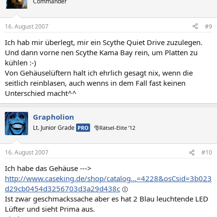
Commander
16. August 2007
#9
Ich hab mir überlegt, mir ein Scythe Quiet Drive zuzulegen.
Und dann vorne nen Scythe Kama Bay rein, um Platten zu
kühlen :-)
Von Gehäuselüftern halt ich ehrlich gesagt nix, wenn die
seitlich reinblasen, auch wenns in dem Fall fast keinen
Unterschied macht^^
Grapholion
Lt. Junior Grade
PRO
🎅Rätsel-Elite ’12
16. August 2007
#10
Ich habe das Gehäuse --->
http://www.caseking.de/shop/catalog...=4228&osCsid=3b023
d29cb0454d3256703d3a29d438c
Ist zwar geschmackssache aber es hat 2 Blau leuchtende LED
Lüfter und sieht Prima aus.