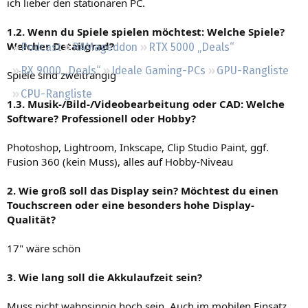
ich lieber den stationären PC.
Regeln
1.2. Wenn du Spiele spielen möchtest: Welche Spiele?
Welcher Detailgrad?
Podcast
RAMageddon
RTX 5000 „Deals“
RX 9000 „Deals“
Ideale Gaming-PCs
GPU-Rangliste
Spiele sind zweitrangig
CPU-Rangliste
1.3. Musik-/Bild-/Videobearbeitung oder CAD: Welche
Software? Professionell oder Hobby?
Photoshop, Lightroom, Inkscape, Clip Studio Paint, ggf.
Fusion 360 (kein Muss), alles auf Hobby-Niveau
2. Wie groß soll das Display sein? Möchtest du einen
Touchscreen oder eine besonders hohe Display-
Qualität?
17" wäre schön
3. Wie lang soll die Akkulaufzeit sein?
Muss nicht wahnsinnig hoch sein. Auch im mobilen Einsatz