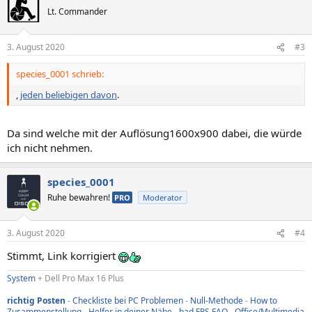
t
Lt. Commander
i
o
n
3. August 2020
#3
e
n
species_0001 schrieb:
:
,
jeden beliebigen davon
.
Da sind welche mit der Auflösung1600x900 dabei, die würde
ich nicht nehmen.
species_0001
Ruhe bewahren!
PRO
Moderator
3. August 2020
#4
Stimmt, Link korrigiert
System
+ Dell Pro Max 16 Plus
richtig Posten
-
Checkliste bei PC Problemen
-
Null-Methode
-
How to
Zusammenstellung
-
Helfer in deiner Nähe
-
bad FPS FAQ
-
Office/Multimedia