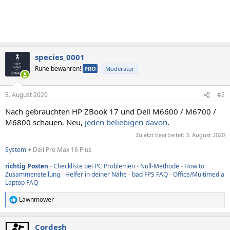
species_0001
Ruhe bewahren!
PRO
Moderator
3. August 2020
#2
Nach gebrauchten HP ZBook 17 und Dell M6600 / M6700 /
M6800 schauen. Neu,
jeden beliebigen davon
.
Zuletzt bearbeitet:
3. August 2020
System
+ Dell Pro Max 16 Plus
richtig Posten
-
Checkliste bei PC Problemen
-
Null-Methode
-
How to
Zusammenstellung
-
Helfer in deiner Nähe
-
bad FPS FAQ
-
Office/Multimedia
Laptop FAQ
Lawnmower
R
e
a
Cordesh
k