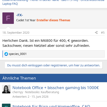
Laptop FAQ
-FX-
F
Cadet 1st Year
Ersteller dieses Themas
18. September 2020
#5
Herlichen Dank. Ist ein M6800 für 400,-€ geworden.
Sackschwer, riesen Netzteil aber sonst sehr zufrieden.
species_0001
R
e
a
Du musst dich einloggen oder registrieren, um hier zu antworten.
k
t
i
Ähnliche Themen
o
n
e
Notebook Office + bisschen gaming bis 1000€
n
chernyy
Notebooks: Kaufberatung
:
Antworten
2
15. Juni 2026
Notebook für Büro und Homeoffice, CAD