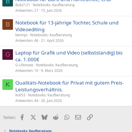
B
Bob2121
Notebooks: Kaufberatung
Antworten
27
15. Juni 2026
Notebook für 13-jährige Tochter, Schule und
B
Videoediting
beninjo
Notebooks: Kaufberatung
Antworten
46
21. April 2026
Laptop für Grafik und Video (selbstständig) bis
G
ca. 1.000€
G-Ultimate
Notebooks: Kaufberatung
Antworten
10
9. März 2026
Qualitäts-Notebook für Privat mit gutem Preis-
K
Leistungsverhältnis.
Koli53
Notebooks: Kaufberatung
Antworten
44
26. Juni 2026
Facebook
X (Twitter)
Bluesky
Reddit
WhatsApp
E-Mail
Link
Teilen:
Notebooks: Kaufberatung