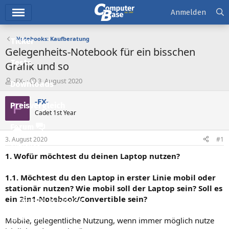
Hauptmenü
Anmelden
Notebooks: Kaufberatung
Ticker
Gelegenheits-Notebook für ein bisschen
Tests
Grafik und so
E
E
-FX-
3. August 2020
Downloads
r
r
s
s
-FX-
F
Preisvergleich
t
t
Cadet 1st Year
e
e
l
l
Forum
l
l
3. August 2020
#1
e
t
Aktuelles
r
a
1. Wofür möchtest du deinen Laptop nutzen?
m
Empfohlene Inhalte
1.1. Möchtest du den Laptop in erster Linie mobil oder
Neue Beiträge
stationär nutzen? Wie mobil soll der Laptop sein? Soll es
ein 2in1-Notebook/Convertible sein?
Neueste Aktivitäten
Leserartikel
Mobile, gelegentliche Nutzung, wenn immer möglich nutze