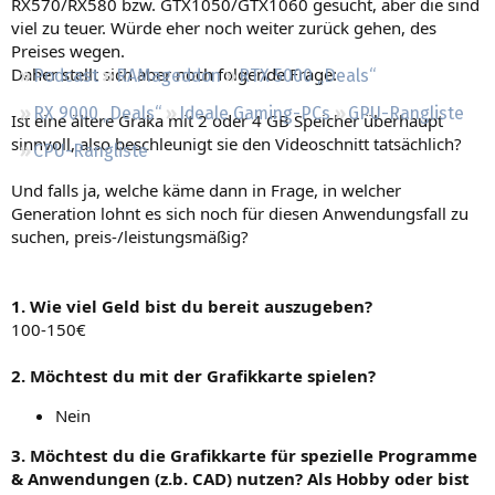
RX570/RX580 bzw. GTX1050/GTX1060 gesucht, aber die sind
Regeln
viel zu teuer. Würde eher noch weiter zurück gehen, des
Preises wegen.
Daher stellt sich aber noch folgende Frage:
Podcast
RAMageddon
RTX 5000 „Deals“
RX 9000 „Deals“
Ideale Gaming-PCs
GPU-Rangliste
Ist eine ältere Graka mit 2 oder 4 GB Speicher überhaupt
sinnvoll, also beschleunigt sie den Videoschnitt tatsächlich?
CPU-Rangliste
Und falls ja, welche käme dann in Frage, in welcher
Generation lohnt es sich noch für diesen Anwendungsfall zu
suchen, preis-/leistungsmäßig?
1. Wie viel Geld bist du bereit auszugeben?
100-150€
2. Möchtest du mit der Grafikkarte spielen?
Nein
3. Möchtest du die Grafikkarte für spezielle Programme
& Anwendungen (z.b. CAD) nutzen? Als Hobby oder bist