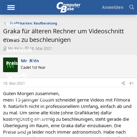
Hauptmenü
Anmelden
Grafikkarten: Kaufberatung
Ticker
Graka für älteren Rechner um Videoschnitt
Tests
etwas zu beschleunigen
E
E
Mr. Riös
18. Mai 2021
Downloads
r
r
s
s
Mr. Riös
M
Preisvergleich
t
t
Cadet 1st Year
e
e
l
l
Forum
l
l
18. Mai 2021
#1
e
t
Aktuelles
r
a
Guten Morgen zusammen,
m
Empfohlene Inhalte
mein 10-jähriger Cousin schneidet gerne Videos mit Filmora
9. Natürlich nicht in professionellem Umfang, einfach ab und
Neue Beiträge
zu mal. Um seine alte Kiste (ohne Grafikkarte) dafür
kostengünstig ein wenig zu beschleunigen, steht gerade die
Neueste Aktivitäten
Überlegung im Raum, eine Graka dafür einzubauen. Die
Leserartikel
Preise sind ja leider noch immer astronomisch. Habe nach