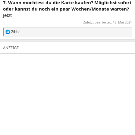
7. Wann möchtest du die Karte kaufen? Möglichst sofort
oder kannst du noch ein paar Wochen/Monate warten?
Jetzt
Zuletzt bearbeitet:
18. Mai 2021
Zibbe
R
e
a
k
t
i
o
n
e
n
: