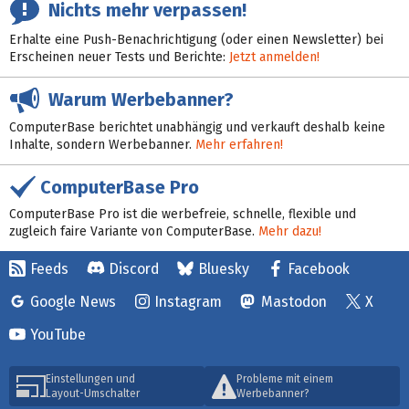
Nichts mehr verpassen!
Erhalte eine Push-Benachrichtigung (oder einen Newsletter) bei
Erscheinen neuer Tests und Berichte:
Jetzt anmelden!
Warum Werbebanner?
ComputerBase berichtet unabhängig und verkauft deshalb keine
Inhalte, sondern Werbebanner.
Mehr erfahren!
ComputerBase Pro
ComputerBase Pro ist die werbefreie, schnelle, flexible und
zugleich faire Variante von ComputerBase.
Mehr dazu!
Feeds
Discord
Bluesky
Facebook
Google News
Instagram
Mastodon
X
YouTube
Einstellungen und
Probleme mit einem
Layout-Umschalter
Werbebanner?