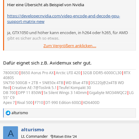
Hier eine Übersicht als Beispiel von Nvidia
https://developer.nvidia.com/video-encode-and-decode-gpu-
support-matrix-new
ja, GTX1050 und höher kann encoden, in h264 oder h265, für AMD
gibt es sicher auch so etwas.
Zum Vergrößern anklicken....
wobei als Tipp, die iGPU HD-Grafik 4600 unterstützt auch hw
beschleunigtes encoding ...
Dafür eignet sich z.B. Avidemux sehr gut.
Was immer hilft, schnelle SSD bei Videobearbeitung ...
7800X3D
|
B650 Aorus Pro AX
|
Arctic LFII 420
|
32GB DDR5-6000CL30
|
RTX
und zum Schluss, ein reiner "Schnitt" auf i/b Frames benötigt gar
4080S
SN750 500GB + 2TB + SN850x 4TB
|
WD Blue 4TB
|
DS220j@2x4TB WD
kein encoding, wobei das jetzt nur einen reinen Schnitt betrifft
Red
|
Creative AE-7@Toslink 5.1
|
Teufel Kompakt 30
(Beispiel Werbung raus bei Aufnahmen usw ...)
DB 700
|
DPP 11 850W
|
5x Silent Wings 3 140mm
|
Gigabyte MO34WQC2
|
LG
55" C9
Ergänzung
(
18. Mai 2021
)
Apex 7
|
Rival 500
|
F710
|
DT-990 Edition 600Ω
|
KD6400D
alturismo
Nachtrag,
https://filmora.wondershare.com/video-editing-
R
tips/how-to-enhance-video-editing-performance.html
e
a
nur als Hinweis da standardmäßig nicht aktiviert ...
alturismo
k
A
t
Lt. Commander
🎅Rätsel-Elite ’24