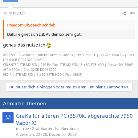
i
o
n
18. Mai 2021
#4
e
n
FreedomOfSpeech schrieb:
:
Dafür eignet sich z.B. Avidemux sehr gut.
genau das nutze ich
ASR Z590 PG Velocita | Intel® Core™ i9-10850k | NV 3080ti FE | GB GTX 1060 6G | Cors
LPX 64GB DDR4 3200 (2x32)
WD SN750 2TB M2 SSD | 970 EvoPlus 2TB M2 SSD |
3 x SG 8TB HDD |
Corsair RM 750W
ASR N100m | Cruc 32GB DDR4 3200
980 Pro 2TB M2 SSD | 2 x SG 18TB HDD | Pico 160XT
Du musst dich einloggen oder registrieren, um hier zu antworten.
Ähnliche Themen
GraKa für älteren PC (3570k, abgerauchte 7950
M
Vapor X)
marroe
Grafikkarten: Kaufberatung
Antworten
22
20. Dezember 2023