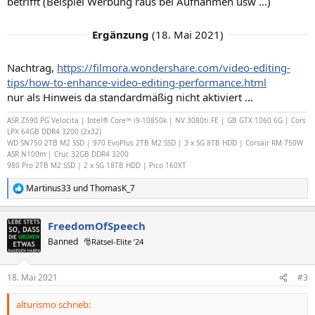
betrifft (Beispiel Werbung raus bei Aufnahmen usw ...)
Ergänzung
(
18. Mai 2021
)
Nachtrag,
https://filmora.wondershare.com/video-editing-
tips/how-to-enhance-video-editing-performance.html
nur als Hinweis da standardmäßig nicht aktiviert ...
ASR Z590 PG Velocita | Intel® Core™ i9-10850k | NV 3080ti FE | GB GTX 1060 6G | Cors
LPX 64GB DDR4 3200 (2x32)
WD SN750 2TB M2 SSD | 970 EvoPlus 2TB M2 SSD |
3 x SG 8TB HDD |
Corsair RM 750W
ASR N100m | Cruc 32GB DDR4 3200
980 Pro 2TB M2 SSD | 2 x SG 18TB HDD | Pico 160XT
Martinus33
und
ThomasK_7
R
e
a
FreedomOfSpeech
k
t
Banned
🎅Rätsel-Elite ’24
i
o
n
18. Mai 2021
#3
e
n
alturismo schrieb:
: