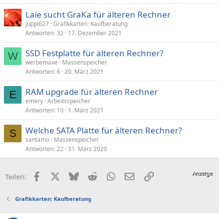
Laie sucht GraKa für älteren Rechner
juppi627
Grafikkarten: Kaufberatung
Antworten
32
17. Dezember 2021
SSD Festplatte für älteren Rechner?
W
werbemaxe
Massenspeicher
Antworten
6
20. März 2021
RAM upgrade für älteren Rechner
E
emery
Arbeitsspeicher
Antworten
10
1. März 2021
Welche SATA Platte für älteren Rechner?
S
santamo
Massenspeicher
Antworten
22
31. März 2020
Facebook
X (Twitter)
Bluesky
Reddit
WhatsApp
E-Mail
Link
Teilen:
Grafikkarten: Kaufberatung