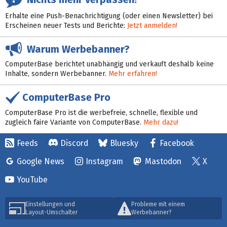
Erhalte eine Push-Benachrichtigung (oder einen Newsletter) bei
Erscheinen neuer Tests und Berichte:
Jetzt anmelden!
Warum Werbebanner?
ComputerBase berichtet unabhängig und verkauft deshalb keine
Inhalte, sondern Werbebanner.
Mehr erfahren!
ComputerBase Pro
ComputerBase Pro ist die werbefreie, schnelle, flexible und
zugleich faire Variante von ComputerBase.
Mehr dazu!
Feeds
Discord
Bluesky
Facebook
Google News
Instagram
Mastodon
X
YouTube
Einstellungen und
Probleme mit einem
Layout-Umschalter
Werbebanner?