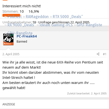
Regeln
Interessiert mich nicht!
Stimmen:
10
16,9%
Podcast
RAMageddon
RTX 5000 „Deals“
Umfrageteilnehmer
59
Umfrage geschlossen
22. April 2005
.
RX 9000 „Deals“
Ideale Gaming-PCs
GPU-Rangliste
CPU-Rangliste
PC-Freak64
Banned
2. April 2005
#1
Wie ihr ja alle wisst, ist die neue 6XX-Reihe von Pentium seit
neuem auf dem Markt!
Ihr könnt oben darüber abstimmen, was ihr vom neusten
Intel-Streich haltet !
Am besten erläutert ihr auch noch unten warum ihr .....
gewählt habt!
Zuletzt bearbeitet:
2. April 2005