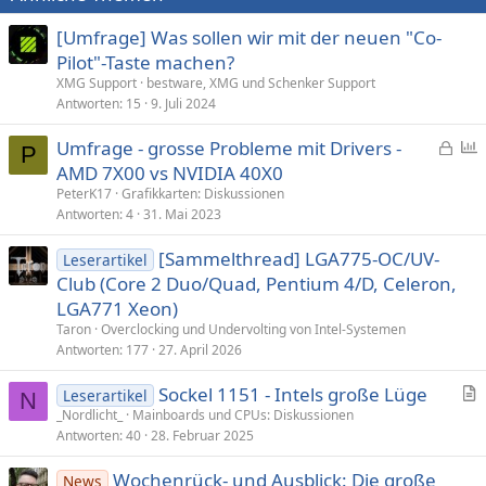
[Umfrage] Was sollen wir mit der neuen "Co-
Pilot"-Taste machen?
XMG Support
bestware, XMG und Schenker Support
Antworten
15
9. Juli 2024
G
Umfrage - grosse Probleme mit Drivers -
P
e
AMD 7X00 vs NVIDIA 40X0
s
f
PeterK17
Grafikkarten: Diskussionen
p
r
Antworten
4
31. Mai 2023
e
a
[Sammelthread] LGA775-OC/UV-
r
g
Leserartikel
Club (Core 2 Duo/Quad, Pentium 4/D, Celeron,
r
e
t
LGA771 Xeon)
Taron
Overclocking und Undervolting von Intel-Systemen
Antworten
177
27. April 2026
Sockel 1151 - Intels große Lüge
Leserartikel
N
r
_Nordlicht_
Mainboards und CPUs: Diskussionen
Antworten
40
28. Februar 2025
t
i
Wochenrück- und Ausblick: Die große
News
k