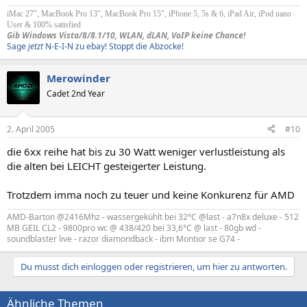
iMac 27", MacBook Pro 13", MacBook Pro 15", iPhone 5, 5s & 6, iPad Air, iPod nano
User & 100% satisfied
Gib Windows Vista/8/8.1/10, WLAN, dLAN, VoIP keine Chance!
Sage
jetzt
N-E-I-N zu ebay! Stoppt die Abzocke!
Merowinder
Cadet 2nd Year
2. April 2005
#10
die 6xx reihe hat bis zu 30 Watt weniger verlustleistung als
die alten bei LEICHT gesteigerter Leistung.
Trotzdem imma noch zu teuer und keine Konkurenz für AMD
AMD-Barton @2416Mhz - wassergekühlt bei 32°C @last - a7n8x deluxe - 512
MB GEIL CL2 - 9800pro wc @ 438/420 bei 33,6°C @ last - 80gb wd -
soundblaster live - razor diamondback - ibm Montior se G74 -
Du musst dich einloggen oder registrieren, um hier zu antworten.
Ähnliche Themen