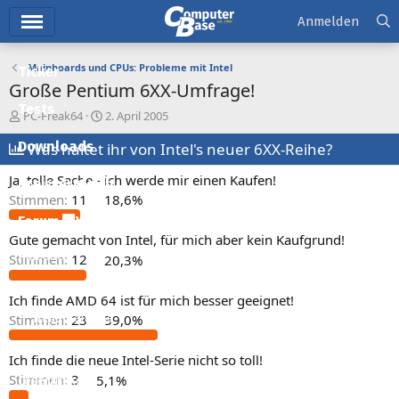
Hauptmenü
Anmelden
Mainboards und CPUs: Probleme mit Intel
Ticker
Große Pentium 6XX-Umfrage!
Tests
E
E
PC-Freak64
2. April 2005
r
r
Downloads
s
Was haltet ihr von Intel's neuer 6XX-Reihe?
s
t
t
Ja, tolle Sache - ich werde mir einen Kaufen!
e
e
Preisvergleich
l
l
Stimmen:
11
18,6%
l
l
Forum
e
t
Gute gemacht von Intel, für mich aber kein Kaufgrund!
r
a
Aktuelles
Stimmen:
12
20,3%
m
Empfohlene Inhalte
Ich finde AMD 64 ist für mich besser geeignet!
Neue Beiträge
Stimmen:
23
39,0%
Neueste Aktivitäten
Ich finde die neue Intel-Serie nicht so toll!
Stimmen:
3
5,1%
Leserartikel