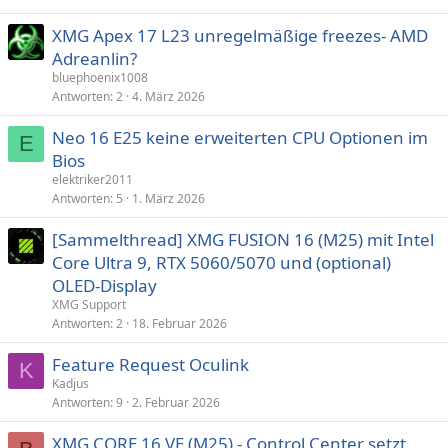
XMG Apex 17 L23 unregelmäßige freezes- AMD
Adreanlin?
bluephoenix1008
Antworten
2
4. März 2026
Neo 16 E25 keine erweiterten CPU Optionen im
E
Bios
elektriker2011
Antworten
5
1. März 2026
[Sammelthread] XMG FUSION 16 (M25) mit Intel
Core Ultra 9, RTX 5060/5070 und (optional)
OLED-Display
XMG Support
Antworten
2
18. Februar 2026
Feature Request Oculink
K
Kadjus
Antworten
9
2. Februar 2026
XMG CORE 16 VE (M25) - Control Center setzt