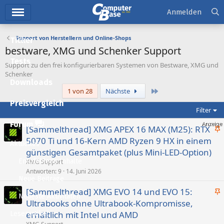
Hauptmenü
Anmelden
Support von Herstellern und Online-Shops
Ticker
bestware, XMG und Schenker Support
Tests
Support zu den frei konfigurierbaren Systemen von Bestware, XMG und
Schenker
Downloads
Letzte
1 von 28
Nächste
Preisvergleich
Filter
Forum
[Sammelthread] XMG APEX 16 MAX (M25): RTX
n
5070 Ti und 16-Kern AMD Ryzen 9 HX in einem
Aktuelles
g
günstigen Gesamtpaket (plus Mini-LED-Option)
e
Empfohlene Inhalte
XMG Support
p
Antworten
9
14. Juni 2026
Neue Beiträge
i
[Sammelthread] XMG EVO 14 und EVO 15:
n
Neueste Aktivitäten
n
n
Ultrabooks ohne Ultrabook-Kompromisse,
g
t
erhältlich mit Intel und AMD
Leserartikel
e