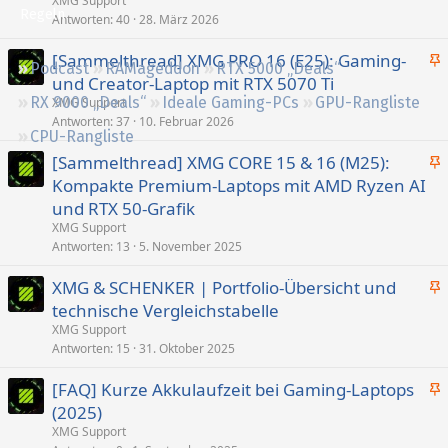
XMG Support
Regeln
p
Antworten
40
28. März 2026
i
[Sammelthread] XMG PRO 16 (E25): Gaming-
n
Podcast
RAMageddon
RTX 5000 „Deals“
n
n
und Creator-Laptop mit RTX 5070 Ti
g
t
RX 9000 „Deals“
Ideale Gaming-PCs
GPU-Rangliste
XMG Support
e
Antworten
37
10. Februar 2026
CPU-Rangliste
p
[Sammelthread] XMG CORE 15 & 16 (M25):
i
n
Kompakte Premium-Laptops mit AMD Ryzen AI
n
g
n
und RTX 50-Grafik
e
t
XMG Support
p
Antworten
13
5. November 2025
i
XMG & SCHENKER | Portfolio-Übersicht und
n
n
n
technische Vergleichstabelle
g
t
XMG Support
e
Antworten
15
31. Oktober 2025
p
[FAQ] Kurze Akkulaufzeit bei Gaming-Laptops
i
n
(2025)
n
g
n
XMG Support