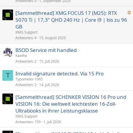
e
Antworten
0
1. September 2025
t
p
[Sammelthread] XMG FOCUS 17 (M25): RTX
i
n
5070 Ti | 17,3" QHD 240 Hz | Core i9 | bis zu 96
n
g
n
GB
e
t
XMG Support
p
Antworten
4
15. August 2025
i
BSOD Service mit handled
n
n
Kaethe
Antworten
2
15. Juli 2026
t
Invalid signature detected. Via 15 Pro
T
Typometer-1965
Antworten
2
14. Juli 2026
[Sammelthread] SCHENKER VISION 16 Pro und
VISION 16: Die weltweit leichtesten 16-Zoll-
Ultrabooks in ihrer Leistungsklasse
XMG Support
Antworten
159
1. Juli 2026