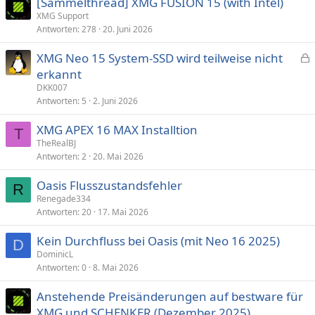
[Sammelthread] XMG FUSION 15 (with Intel)
XMG Support
Antworten
278
20. Juni 2026
XMG Neo 15 System-SSD wird teilweise nicht
e
erkannt
s
DKK007
p
Antworten
5
2. Juni 2026
e
XMG APEX 16 MAX Installtion
r
T
TheRealBJ
r
Antworten
2
20. Mai 2026
t
Oasis Flusszustandsfehler
R
Renegade334
Antworten
20
17. Mai 2026
Kein Durchfluss bei Oasis (mit Neo 16 2025)
D
DominicL
Antworten
0
8. Mai 2026
Anstehende Preisänderungen auf bestware für
XMG und SCHENKER (Dezember 2025)