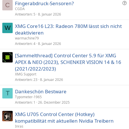
F
Fingerabdruck-Sensoren?
C
r
CGDA
Antworten
5
8. Januar 2026
a
g
XMG Core16 L23: Radeon 780M lässt sich nicht
e
W
deaktivieren
warmachine79
Antworten
4
8. Januar 2026
[Sammelthread] Control Center 5.9 für XMG
APEX & NEO (2023), SCHENKER VISION 14 & 16
(2021/2022/2023)
XMG Support
Antworten
23
8. Januar 2026
Dankeschön Bestware
T
Typometer-1965
Antworten
1
26. Dezember 2025
XMG U705 Control Center (Hotkey)
kompatibilität mit aktuellen Nvidia Treibern
Inras