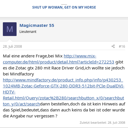
____
SHUT UP WOMAN, GET ON MY HORSE
Magicmaster 55
M
Lieutenant
28. Juli 2008
#16
Mal eine andere Frage,bei Mix
http://www.mix-
computer.de/html/product/detail.html?articleId=272253
gibt
es die Zotac gtx 280 mit Race Driver Grid,ich wollte sie jedoch
bei Mindfactory
http://www.mindfactory.de/product_info.php/info/p430253_
1024MB-Zotac-Geforce-GTX-280-DDR3-512bit-PCIe-DualDVI-
HDTV-
Retail.html/Query/zotac%2B280/searchbutton_x/0/searchbut
ton_y/0/act/search
dann bestellen,doch da ist kein Hinweis auf
das Spiel,bedeutet,dass dann auch keins da bei ist oder wurde
die Angabe nur vergessen ?
Zuletzt bearbeitet:
28. Juli 2008