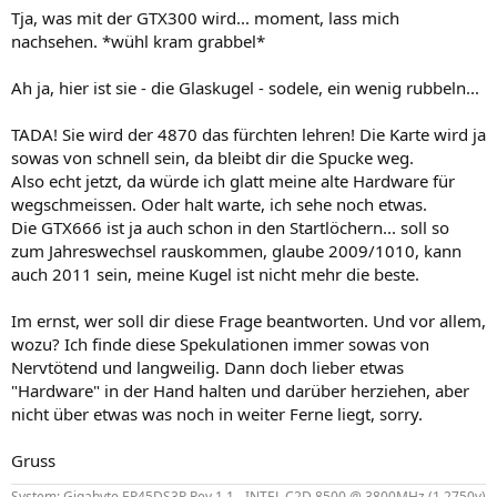
Tja, was mit der GTX300 wird... moment, lass mich
nachsehen. *wühl kram grabbel*
Ah ja, hier ist sie - die Glaskugel - sodele, ein wenig rubbeln...
TADA! Sie wird der 4870 das fürchten lehren! Die Karte wird ja
sowas von schnell sein, da bleibt dir die Spucke weg.
Also echt jetzt, da würde ich glatt meine alte Hardware für
wegschmeissen. Oder halt warte, ich sehe noch etwas.
Die GTX666 ist ja auch schon in den Startlöchern... soll so
zum Jahreswechsel rauskommen, glaube 2009/1010, kann
auch 2011 sein, meine Kugel ist nicht mehr die beste.
Im ernst, wer soll dir diese Frage beantworten. Und vor allem,
wozu? Ich finde diese Spekulationen immer sowas von
Nervtötend und langweilig. Dann doch lieber etwas
"Hardware" in der Hand halten und darüber herziehen, aber
nicht über etwas was noch in weiter Ferne liegt, sorry.
Gruss
System: Gigabyte EP45DS3P Rev.1.1 - INTEL C2D 8500 @ 3800MHz (1.2750v)