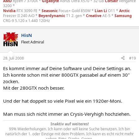
AMD
Ryzen 7 3700X *
Gigabyte
Aorus Ultra X570 * 32 GB
Corsair
Vengance
3200 *
Nvidia
RTX 3090 FE *
Seasonic
Focus+ Gold 850W *
Lian Li
O11 *
Arctic
Freezer II 240 AiO *
Beyerdynamic
T1 2. gen *
Creative
AE-5 *
Samsung
CRG-9 5.120 x 1.440 120Hz
HisN
Fleet Admiral
28. Juli 2008
#19
Es kommt immer auf Deine Software und Deine Settings an.
Ich konnte schon mit einer 800GTX passabel auf einem 30"
zocken.
Mit der 280GTX noch besser.
Und der hat doppelt so viele Pixel wie ein 1920er-Moni.
Man muss sich nicht immer an Crysis-Veryhigh hochziehen.
Inaktiv auf weiteres!
99% Wiederholungen. Ich kann oder will keine Suche benutzen. Ich bin
natürlich der 1. oder Einzige mit dem Problem. Ich kann es echt nicht mehr
sehen. Bitte, Danke, Gerne.​