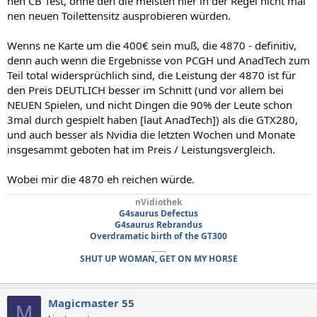
nen CB Test, ohne den die meisten hier in der Regel nicht mal
nen neuen Toilettensitz ausprobieren würden.
Wenns ne Karte um die 400€ sein muß, die 4870 - definitiv,
denn auch wenn die Ergebnisse von PCGH und AnadTech zum
Teil total widersprüchlich sind, die Leistung der 4870 ist für
den Preis DEUTLICH besser im Schnitt (und vor allem bei
NEUEN Spielen, und nicht Dingen die 90% der Leute schon
3mal durch gespielt haben [laut AnadTech]) als die GTX280,
und auch besser als Nvidia die letzten Wochen und Monate
insgesammt geboten hat im Preis / Leistungsvergleich.
Wobei mir die 4870 eh reichen würde.
nVidiothek
G4saurus Defectus
G4saurus Rebrandus
Overdramatic birth of the GT300
____
SHUT UP WOMAN, GET ON MY HORSE
Magicmaster 55
M