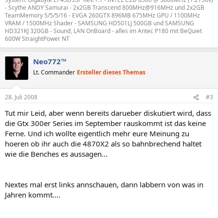
- Scythe ANDY Samurai - 2x2GB Transcend 800MHz@916MHz und 2x2GB
TeamMemory 5/5/5/16 - EVGA 260GTX 896MB 675MHz GPU / 1100MHz
VRAM / 1500MHz Shader - SAMSUNG HD501LJ 500GB und SAMSUNG
HD321KJ 320GB - Sound, LAN OnBoard - alles im Antec P180 mit BeQuiet
600W StraightPower NT
Neo772™
Lt. Commander
Ersteller dieses Themas
28. Juli 2008
#3
Tut mir Leid, aber wenn bereits darueber diskutiert wird, dass
die Gtx 300er Series im September rauskommt ist das keine
Ferne. Und ich wollte eigentlich mehr eure Meinung zu
hoeren ob ihr auch die 4870X2 als so bahnbrechend haltet
wie die Benches es aussagen...
Nextes mal erst links annschauen, dann labbern von was in
Jahren kommt....