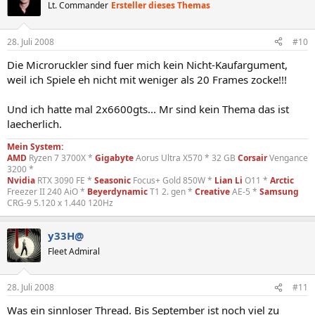
Lt. Commander
Ersteller dieses Themas
28. Juli 2008
#10
Die Microruckler sind fuer mich kein Nicht-Kaufargument,
weil ich Spiele eh nicht mit weniger als 20 Frames zocke!!!
Und ich hatte mal 2x6600gts... Mr sind kein Thema das ist
laecherlich.
Mein System:
AMD
Ryzen 7 3700X *
Gigabyte
Aorus Ultra X570 * 32 GB
Corsair
Vengance
3200 *
Nvidia
RTX 3090 FE *
Seasonic
Focus+ Gold 850W *
Lian Li
O11 *
Arctic
Freezer II 240 AiO *
Beyerdynamic
T1 2. gen *
Creative
AE-5 *
Samsung
CRG-9 5.120 x 1.440 120Hz
y33H@
Fleet Admiral
28. Juli 2008
#11
Was ein sinnloser Thread. Bis September ist noch viel zu