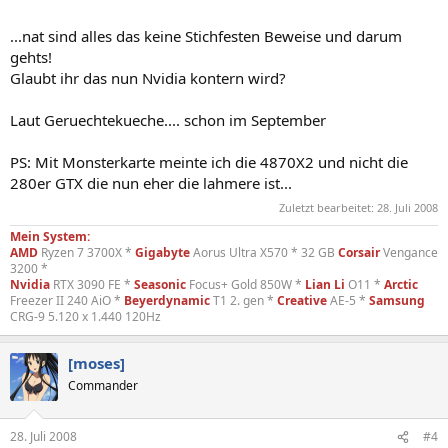
...nat sind alles das keine Stichfesten Beweise und darum
gehts!
Glaubt ihr das nun Nvidia kontern wird?
Laut Geruechtekueche.... schon im September
PS: Mit Monsterkarte meinte ich die 4870X2 und nicht die
280er GTX die nun eher die lahmere ist...
Zuletzt bearbeitet:
28. Juli 2008
Mein System:
AMD
Ryzen 7 3700X *
Gigabyte
Aorus Ultra X570 * 32 GB
Corsair
Vengance
3200 *
Nvidia
RTX 3090 FE *
Seasonic
Focus+ Gold 850W *
Lian Li
O11 *
Arctic
Freezer II 240 AiO *
Beyerdynamic
T1 2. gen *
Creative
AE-5 *
Samsung
CRG-9 5.120 x 1.440 120Hz
[moses]
Commander
28. Juli 2008
#4