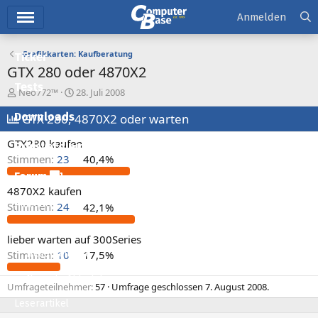
Hauptmenü
Anmelden
Grafikkarten: Kaufberatung
Ticker
GTX 280 oder 4870X2
Tests
E
E
Neo772™
28. Juli 2008
r
r
Downloads
s
GTX 280, 4870X2 oder warten
s
t
t
GTX280 kaufen
e
e
Preisvergleich
l
l
Stimmen:
23
40,4%
l
l
Forum
e
t
4870X2 kaufen
r
a
Aktuelles
Stimmen:
24
42,1%
m
Empfohlene Inhalte
lieber warten auf 300Series
Neue Beiträge
Stimmen:
10
17,5%
Neueste Aktivitäten
Umfrageteilnehmer
57
Umfrage geschlossen
7. August 2008
.
Leserartikel