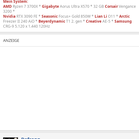
Mein System:
AMD
Ryzen 7 3700X *
Gigabyte
Aorus Ultra X570 * 32 GB
Corsair
Vengance
3200 *
Nvidia
RTX 3090 FE *
Seasonic
Focus+ Gold 850W *
Lian Li
O11 *
Arctic
Freezer II 240 AiO *
Beyerdynamic
T1 2. gen *
Creative
AE-5 *
Samsung
CRG-9 5.120 x 1.440 120Hz