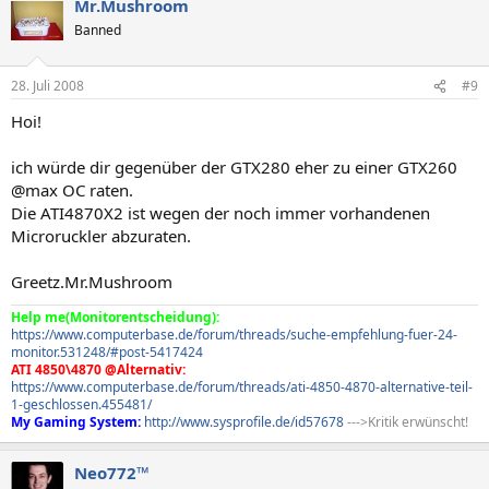
Mr.Mushroom
Banned
28. Juli 2008
#9
Hoi!
ich würde dir gegenüber der GTX280 eher zu einer GTX260
@max OC raten.
Die ATI4870X2 ist wegen der noch immer vorhandenen
Microruckler abzuraten.
Greetz.Mr.Mushroom
Help me(Monitorentscheidung):
https://www.computerbase.de/forum/threads/suche-empfehlung-fuer-24-
monitor.531248/#post-5417424
ATI 4850\4870 @Alternativ:
https://www.computerbase.de/forum/threads/ati-4850-4870-alternative-teil-
1-geschlossen.455481/
My Gaming System:
http://www.sysprofile.de/id57678
--->Kritik erwünscht!
Neo772™