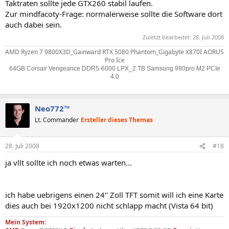
Taktraten sollte jede GTX260 stabil laufen.
Zur mindfacoty-Frage: normalerweise sollte die Software dort
auch dabei sein.
Zuletzt bearbeitet:
28. Juli 2008
AMD Ryzen 7 9800X3D_Gainward RTX 5080 Phantom_Gigabyte X870I AORUS
Pro Ice
64GB Corsair Vengeance DDR5-6000 LPX_2 TB Samsung 990pro M2 PCIe
4.0
Neo772™
Lt. Commander
Ersteller dieses Themas
28. Juli 2008
#18
ja vllt sollte ich noch etwas warten...
ich habe uebrigens einen 24'' Zoll TFT somit will ich eine Karte
dies auch bei 1920x1200 nicht schlapp macht (Vista 64 bit)
Mein System: