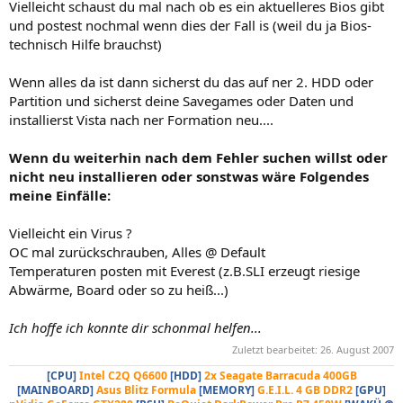
Vielleicht schaust du mal nach ob es ein aktuelleres Bios gibt
und postest nochmal wenn dies der Fall is (weil du ja Bios-
technisch Hilfe brauchst)
Wenn alles da ist dann sicherst du das auf ner 2. HDD oder
Partition und sicherst deine Savegames oder Daten und
installierst Vista nach ner Formation neu....
Wenn du weiterhin nach dem Fehler suchen willst oder
nicht neu installieren oder sonstwas wäre Folgendes
meine Einfälle:
Vielleicht ein Virus ?
OC mal zurückschrauben, Alles @ Default
Temperaturen posten mit Everest (z.B.SLI erzeugt riesige
Abwärme, Board oder so zu heiß...)
Ich hoffe ich konnte dir schonmal helfen...
Zuletzt bearbeitet:
26. August 2007
[CPU]
Intel C2Q Q6600
[HDD]
2x Seagate Barracuda 400GB
[MAINBOARD]
Asus Blitz Formula
[MEMORY]
G.E.I.L. 4 GB DDR2
[GPU]