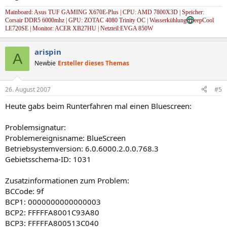
Mainboard: Asus TUF GAMING X670E-Plus | CPU: AMD 7800X3D | Speicher:
Corsair DDR5 6000mhz | GPU: ZOTAC 4080 Trinity OC | Wasserkühlung
eepCool
LE720SE | Monitor: ACER XB27HU | Netzteil:EVGA 850W
arispin
A
Newbie
Ersteller dieses Themas
26. August 2007
#5
Heute gabs beim Runterfahren mal einen Bluescreen:
Problemsignatur:
Problemereignisname: BlueScreen
Betriebsystemversion: 6.0.6000.2.0.0.768.3
Gebietsschema-ID: 1031
Zusatzinformationen zum Problem:
BCCode: 9f
BCP1: 0000000000000003
BCP2: FFFFFA8001C93A80
BCP3: FFFFFA800513C040