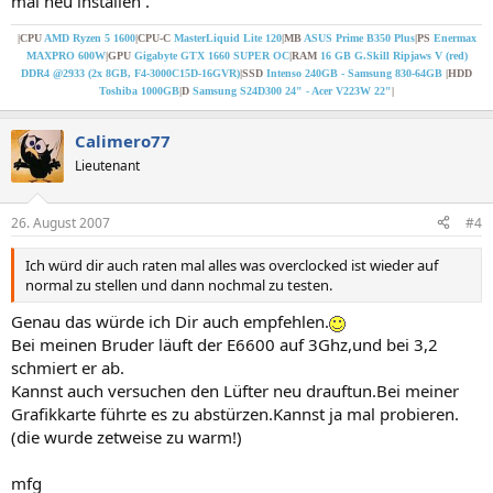
mal neu installen .
|CPU
AMD Ryzen 5 1600
|CPU-C
MasterLiquid Lite 120
|MB
ASUS Prime B350 Plus
|PS
Enermax
MAXPRO 600W
|GPU
Gigabyte GTX 1660 SUPER OC
|RAM
16 GB G.Skill Ripjaws V (red)
DDR4 @2933 (2x 8GB, F4-3000C15D-16GVR)
|SSD
Intenso 240GB - Samsung 830-64GB
|HDD
Toshiba 1000GB
|D
Samsung S24D300 24" - Acer V223W 22"
|
Calimero77
Lieutenant
26. August 2007
#4
Ich würd dir auch raten mal alles was overclocked ist wieder auf
normal zu stellen und dann nochmal zu testen.
Genau das würde ich Dir auch empfehlen.
Bei meinen Bruder läuft der E6600 auf 3Ghz,und bei 3,2
schmiert er ab.
Kannst auch versuchen den Lüfter neu drauftun.Bei meiner
Grafikkarte führte es zu abstürzen.Kannst ja mal probieren.
(die wurde zetweise zu warm!)
mfg