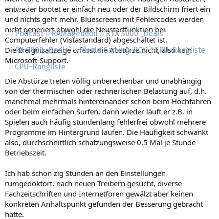
Regeln
entweder bootet er einfach neu oder der Bildschirm friert ein
und nichts geht mehr. Bluescreens mit Fehlercodes werden
nicht generiert obwohl die Neustartfunktion bei
Podcast
RAMageddon
RTX 5000 „Deals“
Computerfehler (Vistastandard) abgeschaltet ist.
Die Ereignisanzeige erfasst die Abstürze nicht, also kein
RX 9000 „Deals“
Ideale Gaming-PCs
GPU-Rangliste
Microsoft-Support.
CPU-Rangliste
Die Abstürze treten völlig unberechenbar und unabhängig
von der thermischen oder rechnerischen Belastung auf, d.h.
manchmal mehrmals hintereinander schon beim Hochfahren
oder beim einfachen Surfen, dann wieder läuft er z.B. in
Spielen auch häufig stundenlang fehlerfrei obwohl mehrere
Programme im Hintergrund laufen. Die Häufigkeit schwankt
also, durchschnittlich schätzungsweise 0,5 Mal je Stunde
Betriebszeit.
Ich hab schon zig Stunden an den Einstellungen
rumgedoktort, nach neuen Treibern gesucht, diverse
Fachzeitschriften und Internetforen gewälzt aber keinen
konkreten Anhaltspunkt gefunden der Besserung gebracht
hätte.