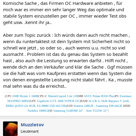
Komische Sache , das Firmen OC Hardware anbieten , für
mich war es immer ein sehr langer Weg das optimale und
stabile System einzustellen per OC , immer wieder Test obs
geht usw. .kennt ihr ja..
Aber zum Topic zurück : Ich würds dann auch nicht machen ,
wenn du runtertaktest ist dein System mit Sicherheit nicht so
schnell wie jetzt , so oder so , auch wenns u.u. nicht so viel
ausmacht . Problem ist das du genau das System so bezahlt
hast , also auch die Leistung so erwarten darfst . Hilft nicht ,
wende dich an den Verkäufer und klär die Sache . Ggf müssen
sie die halt was vom Kaufpreis erstatten wenn das System die
von denen eingestellte Leistung nicht stabil fährt . Ka , musste
mal sehn was du da erreichst..
|CPU
AMD Ryzen 5 1600
|CPU-C
MasterLiquid Lite 120
|MB
ASUS Prime B350 Plus
|PS
Enermax
MAXPRO 600W
|GPU
Gigabyte GTX 1660 SUPER OC
|RAM
16 GB G.Skill Ripjaws V (red)
DDR4 @2933 (2x 8GB, F4-3000C15D-16GVR)
|SSD
Intenso 240GB - Samsung 830-64GB
|HDD
Toshiba 1000GB
|D
Samsung S24D300 24" - Acer V223W 22"
|
Muzzletov
Lieutenant