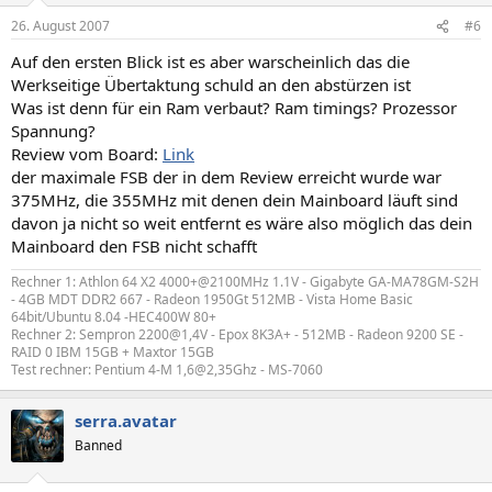
26. August 2007
#6
Auf den ersten Blick ist es aber warscheinlich das die
Werkseitige Übertaktung schuld an den abstürzen ist
Was ist denn für ein Ram verbaut? Ram timings? Prozessor
Spannung?
Review vom Board:
Link
der maximale FSB der in dem Review erreicht wurde war
375MHz, die 355MHz mit denen dein Mainboard läuft sind
davon ja nicht so weit entfernt es wäre also möglich das dein
Mainboard den FSB nicht schafft
Rechner 1: Athlon 64 X2 4000+@2100MHz 1.1V - Gigabyte GA-MA78GM-S2H
- 4GB MDT DDR2 667 - Radeon 1950Gt 512MB - Vista Home Basic
64bit/Ubuntu 8.04 -HEC400W 80+
Rechner 2: Sempron 2200@1,4V - Epox 8K3A+ - 512MB - Radeon 9200 SE -
RAID 0 IBM 15GB + Maxtor 15GB
Test rechner: Pentium 4-M 1,6@2,35Ghz - MS-7060
serra.avatar
Banned