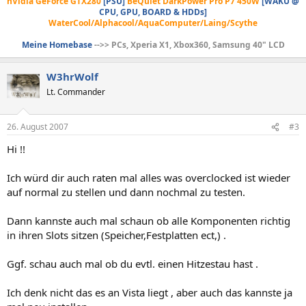
nVidia GeForce GTX280
[PSU]
BeQuiet DarkPower Pro P7 450W
[WAKÜ @
CPU, GPU, BOARD & HDDs]
WaterCool/Alphacool/AquaComputer/Laing/Scythe
Meine Homebase
-->> PCs, Xperia X1, Xbox360, Samsung 40" LCD
W3hrWolf
Lt. Commander
26. August 2007
#3
Hi !!
Ich würd dir auch raten mal alles was overclocked ist wieder
auf normal zu stellen und dann nochmal zu testen.
Dann kannste auch mal schaun ob alle Komponenten richtig
in ihren Slots sitzen (Speicher,Festplatten ect,) .
Ggf. schau auch mal ob du evtl. einen Hitzestau hast .
Ich denk nicht das es an Vista liegt , aber auch das kannste ja