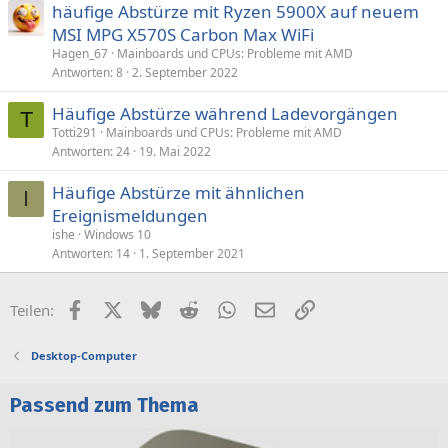
häufige Abstürze mit Ryzen 5900X auf neuem
MSI MPG X570S Carbon Max WiFi
Hagen_67
Mainboards und CPUs: Probleme mit AMD
Antworten
8
2. September 2022
Häufige Abstürze während Ladevorgängen
T
Totti291
Mainboards und CPUs: Probleme mit AMD
Antworten
24
19. Mai 2022
Häufige Abstürze mit ähnlichen
I
Ereignismeldungen
ishe
Windows 10
Antworten
14
1. September 2021
Facebook
X (Twitter)
Bluesky
Reddit
WhatsApp
E-Mail
Link
Teilen:
Desktop-Computer
Passend zum Thema