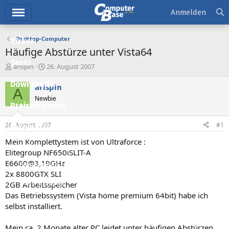
Hauptmenü
Anmelden
Desktop-Computer
Ticker
Häufige Abstürze unter Vista64
Tests
E
E
arispin
26. August 2007
r
r
Downloads
s
s
arispin
A
t
t
Newbie
e
e
Preisvergleich
l
l
l
l
26. August 2007
#1
Forum
e
t
r
a
Mein Komplettystem ist von Ultraforce :
Aktuelles
m
Elitegroup NF650iSLIT-A
E6600@3,19GHz
Empfohlene Inhalte
2x 8800GTX SLI
Neue Beiträge
2GB Arbeitsspeicher
Das Betriebssystem (Vista home premium 64bit) habe ich
Neueste Aktivitäten
selbst installiert.
Leserartikel
Mein ca. 2 Monate alter PC leidet unter häufigen Abstürzen,