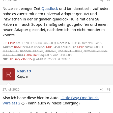
27. Juli 2020
#7
Nutze seit einiger Zeit
Quadlock
und bin damit sehr zufrieden,
habe es zuerst mit dem universal Adapter genutzt und
inzwischen in der originalen quadlock Hülle mit dem S8.
Haben mir auch Support mäßig sehr gut geholfen und einen
neuen Adapter gesendet, nachdem ich ihn nicht montieren
konnte.
PC:
CPU:
AMD 3700X
1600X
FX6350
@ Noctua NH-U14S mit 2x NF-A15
140mm
RAM:
2x16Gb TridentZ
MB:
B450 Aourus Pro
GPU:
Nitro+ 6800XT,
XFX 6600XT
,
Radeon HD7970
,
HD6870
,
Red Devil 5600XT
,
Nitro RX570 8Gb,
XFX HD7870XT
Gehäuse:
Bequiet Silent Base 600
NB:
HP Envy x360
15
@ AMD R5 2500U & 2x4Gb
Ray519
R
Captain
27. Juli 2020
#8
Also ich habe diese hier im Auto:
iOttie Easy One Touch
Wireless 2
. (Kann auch Wireless Charging)