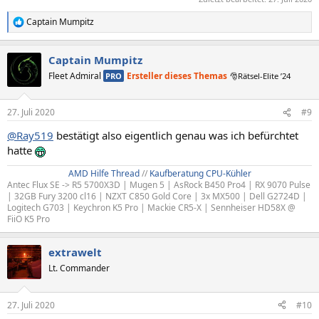
Captain Mumpitz
R
e
a
Captain Mumpitz
k
t
Fleet Admiral
Ersteller dieses Themas
PRO
🎅Rätsel-Elite ’24
i
o
n
27. Juli 2020
#9
e
n
@Ray519
bestätigt also eigentlich genau was ich befürchtet
:
hatte
AMD Hilfe Thread
//
Kaufberatung CPU-Kühler
Antec Flux SE -> R5 5700X3D | Mugen 5 | AsRock B450 Pro4 | RX 9070 Pulse
| 32GB Fury 3200 cl16 | NZXT C850 Gold Core | 3x MX500 | Dell G2724D |
Logitech G703 | Keychron K5 Pro | Mackie CR5-X | Sennheiser HD58X @
FiiO K5 Pro
extrawelt
Lt. Commander
27. Juli 2020
#10