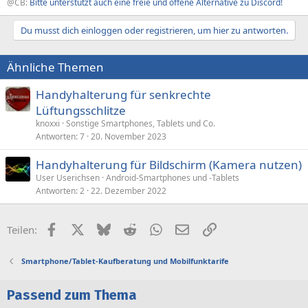
@CB:
Bitte unterstützt auch eine freie und offene Alternative zu Discord!
Du musst dich einloggen oder registrieren, um hier zu antworten.
Ähnliche Themen
Handyhalterung für senkrechte
Lüftungsschlitze
knoxxi
Sonstige Smartphones, Tablets und Co.
Antworten
7
20. November 2023
Handyhalterung für Bildschirm (Kamera nutzen)
User Userichsen
Android-Smartphones und -Tablets
Antworten
2
22. Dezember 2022
Facebook
X (Twitter)
Bluesky
Reddit
WhatsApp
E-Mail
Link
Teilen:
Smartphone/Tablet-Kaufberatung und Mobilfunktarife
Passend zum Thema