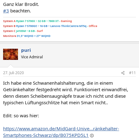
Ganz klar Brodit.
#3
beachten.
System A
Ryzen 7 5700X ~ 32 GB ~ 7800 XT -
Gaming
System B
Ryzen 7 5700GE ~ 16 GB
~ Lenovo ThinkCentre M75q
-
Office
System C
J4105M ~ 8 GB -
Surf
Monitore
31,5" WQHD +
27" WQHD
puri
Vice Admiral
27. Juli 2020
#11
Ich habe eine Schwanenhalshalterung, die in einem
Getränkehalter festgedreht wird. Funktioniert einwandfrei,
denn diesen Scheibensaugnäpfe traue ich nicht und diese
typischen Lüftungsschlitze hat mein Smart nicht..
Edit: so was hier:
https://www.amazon.de/MidGard-Unive...ränkehalter-
Smartphones-Schwarz/dp/B075KPD5L1