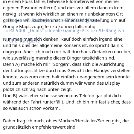
in einem Fluss fahre, teilweise kilometerweit von meiner
Regeln
eigenen Position entfernt) und dies vor allem dann extrem
nervig ist wenn ich wirklich an einen mir unbekannten Ort
gelangen will, suche ich nach einer Handyhalterung um auf
Podcast
RAMageddon
RTX 5000 „Deals“
Google Maps zugreifen zu können falls nötig.
RX 9000 „Deals“
Ideale Gaming-PCs
GPU-Rangliste
Nun mag man sich denken "kauf doch einfach irgend eine!"
CPU-Rangliste
und falls dies der allgemeine Konsens ist, so spricht da nix
dagegen. Aber ich mach mir halt durchaus Gedanken darüber,
wie zuverlässig manche dieser Dinger tatsächlich sind.
Denn A) mache ich mir "Sorgen", dass sich die Ausrichtung
der Lüftungsschlitze durch das Gewicht des Handys verstellen
könnte, was zum einen halt einfach unangenehm sein könnte
und zum anderen natürlich dumm wär wenn das Display
plötzlich schräg nach unten zeigt.
Und B) wärs eher scheisse wenn das Telefon gar plötzlich
während der Fahrt runterfällt. Und ich bin mir fast sicher, dass
so was auch schon vorkam.
Daher frag ich mich, ob es Marken/Hersteller/Serien gibt, die
grundsätzlich empfehlenswert sind.