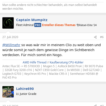
Man sollte andere nicht schlechter behandeln, als man selbst behandelt
werden möchte.
Captain Mumpitz
Fleet Admiral
Ersteller dieses Themas
PRO
🎅Rätsel-Elite ’24
27. Juli 2020
#6
@Willmehr
so was wär mir in meinem Clio zu weit oben und
würde somit je nach dem gewisse Dinge im Sichtbereich
verdecken. Für mich somit ein Nogo.
AMD Hilfe Thread
//
Kaufberatung CPU-Kühler
Antec Flux SE -> R5 5700X3D | Mugen 5 | AsRock B450 Pro4 | RX 9070 Pulse
| 32GB Fury 3200 cl16 | NZXT C850 Gold Core | 3x MX500 | Dell G2724D |
Logitech G703 | Keychron K5 Pro | Mackie CR5-X | Sennheiser HD58X @
FiiO K5 Pro
Lahire690
Lt. Junior Grade