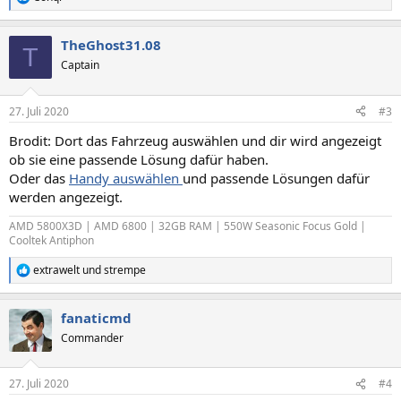
R
e
a
TheGhost31.08
k
T
t
Captain
i
o
n
27. Juli 2020
#3
e
n
Brodit: Dort das Fahrzeug auswählen und dir wird angezeigt
:
ob sie eine passende Lösung dafür haben.
Oder das
Handy auswählen
und passende Lösungen dafür
werden angezeigt.
AMD 5800X3D | AMD 6800 | 32GB RAM | 550W Seasonic Focus Gold |
Cooltek Antiphon
extrawelt
und
strempe
R
e
a
fanaticmd
k
t
Commander
i
o
n
27. Juli 2020
#4
e