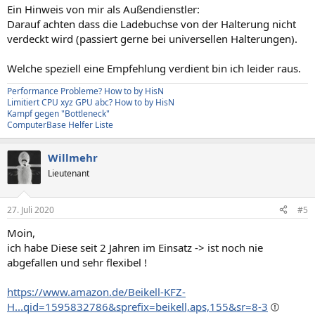
n
Ein Hinweis von mir als Außendienstler:
:
Darauf achten dass die Ladebuchse von der Halterung nicht
verdeckt wird (passiert gerne bei universellen Halterungen).
Welche speziell eine Empfehlung verdient bin ich leider raus.
Performance Probleme? How to by HisN
Limitiert CPU xyz GPU abc? How to by HisN
Kampf gegen "Bottleneck"
ComputerBase Helfer Liste
Willmehr
Lieutenant
27. Juli 2020
#5
Moin,
ich habe Diese seit 2 Jahren im Einsatz -> ist noch nie
abgefallen und sehr flexibel !
https://www.amazon.de/Beikell-KFZ-
H...qid=1595832786&sprefix=beikell,aps,155&sr=8-3