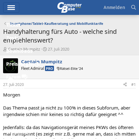
Hauptmenü
Anmelden
Smartphone/Tablet-Kaufberatung und Mobilfunktarife
Ticker
Handyhalterung fürs Auto - welche sind
Tests
empfehlenswert?
E
E
Captain Mumpitz
27. Juli 2020
Downloads
r
r
s
s
Captain Mumpitz
Preisvergleich
t
t
Fleet Admiral
PRO
🎅Rätsel-Elite ’24
e
e
l
l
Forum
l
l
27. Juli 2020
#1
e
t
Aktuelles
r
a
Morgen
m
Empfohlene Inhalte
Das Thema passt ja nicht zu 100% in dieses Subforum, aber
Neue Beiträge
irgendwie schien mir keines so richtig dafür geeignet ^^
Neueste Aktivitäten
Jedenfalls: da das Navigationsgerät meines PKWs des öfteren
Leserartikel
mal rumspinnt (es zeigt mir z.B. gerne mal an, dass ich mitten