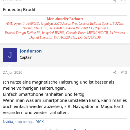
Eindeutig Brodit.
Mein aktueller Rechner:
AMD Ryzen 7 5800X3D, Gigabyte X570 Aorus Pro, Crucial Ballistix Sport LT 32GB,
Noctua NH-D15S, XFX AMD Radeon RX 7900 XT (Referenz)
Fractal Design Define R6, be quiet! BN283, Corsair Force MP510 960GB,
2x
Western
Digital Ultrastar DC HC320 8TB
,
LG GH24NSD6
jonderson
J
Captain
27. Juli 2020
#13
Ich nutze eine magnetische Halterung und ist besser als
meine vorherigen Halterungen.
Einfach Smartphone ranhalten und fertig.
Wenn man was am Smartphone umstellen kann, kann man es
auch einfach wieder abziehen, z.B. Navigation in Magic Earth
verändern und wieder ranhalten.
Nvidia, stop being a DICK