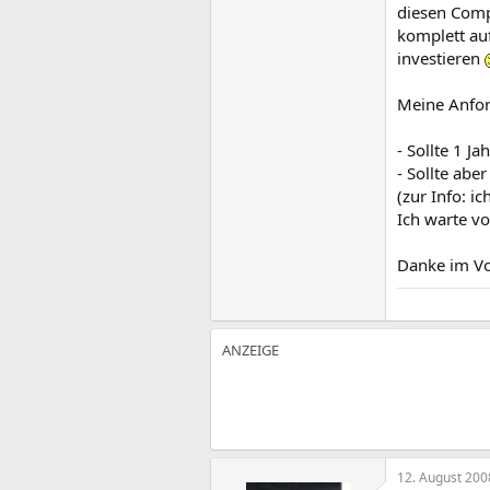
diesen Compu
komplett auf
investieren
Meine Anfo
- Sollte 1 Ja
- Sollte abe
(zur Info: i
Ich warte vo
Danke im V
12. August 200