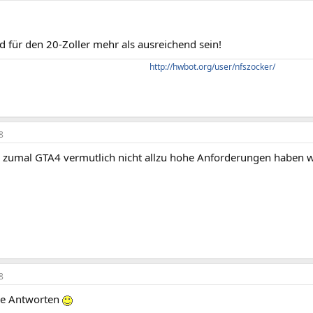
 für den 20-Zoller mehr als ausreichend sein!
http://hwbot.org/user/nfszocker/
8
 zumal GTA4 vermutlich nicht allzu hohe Anforderungen haben wi
8
ie Antworten