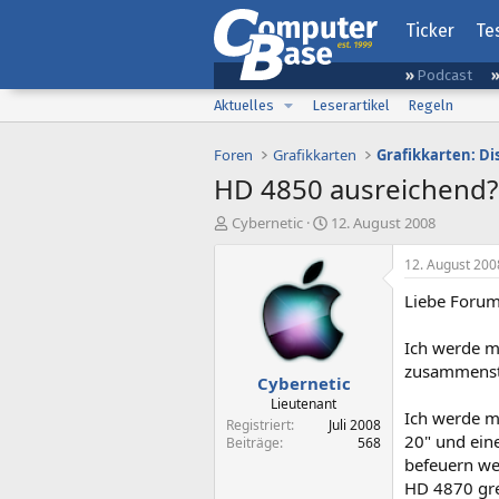
Ticker
Te
Podcast
Aktuelles
Leserartikel
Regeln
Foren
Grafikkarten
Grafikkarten: D
HD 4850 ausreichend?
E
E
Cybernetic
12. August 2008
r
r
s
s
12. August 200
t
t
Liebe Forum
e
e
l
l
l
l
Ich werde m
e
t
zusammenst
Cybernetic
r
a
m
Lieutenant
Ich werde m
Registriert
Juli 2008
20" und ein
Beiträge
568
befeuern wel
HD 4870 gre