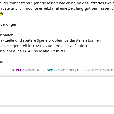
ter mindestens 1 Jahr so lassen wie er ist, da das jetzt das zwei
rüste und ich möchte es jetzt mal eine Zeit lang gut sein lassen
rderungen:
hr halten
r aktuelle und spätere Spiele problemlos darstellen können
ch spiele generell in 1024 x 768 und alles auf "High")
r allem auf GTA 4 und Mafia 2 für PC!
oraus
APPLE
MacBook Pro 13" |
APPLE
Magic Mouse |
TEUFEL
Concept E Magnum 
8