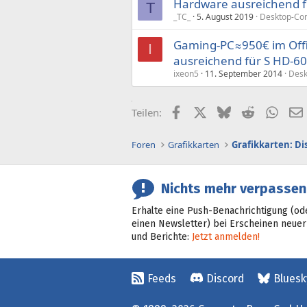
Hardware ausreichend f
T
_TC_
5. August 2019
Desktop-Com
Gaming-PC≈950€ im Offi
I
ausreichend für S HD-6
ixeon5
11. September 2014
Desk
Facebook
X (Twitter)
Bluesky
Reddit
What
Teilen:
Foren
Grafikkarten
Grafikkarten: D
Nichts mehr verpassen
Erhalte eine Push-Benachrichtigung (od
einen Newsletter) bei Erscheinen neuer
und Berichte:
Jetzt anmelden!
Feeds
Discord
Bluesk