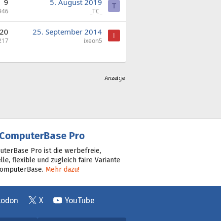
9
5. August 2019
T
946
_TC_
20
25. September 2014
I
217
ixeon5
ComputerBase Pro
terBase Pro ist die werbefreie,
lle, flexible und zugleich faire Variante
ComputerBase.
Mehr dazu!
todon
X
YouTube