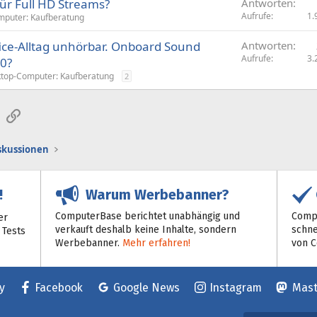
ür Full HD Streams?
Antworten
Aufrufe
1.
puter: Kaufberatung
ce-Alltag unhörbar. Onboard Sound
Antworten
Aufrufe
3.
00?
top-Computer: Kaufberatung
2
sApp
E-Mail
Link
iskussionen
Warum Werbebanner?
!
ComputerBase berichtet unabhängig und
Compu
er
verkauft deshalb keine Inhalte, sondern
schne
 Tests
Werbebanner.
Mehr erfahren!
von 
y
Facebook
Google News
Instagram
Mas