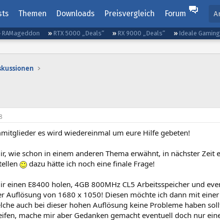
sts
Themen
Downloads
Preisvergleich
Forum
A
RAMageddon
RTX 5000 „Deals“
RX 9000 „Deals“
Ideale Gamin
iskussionen
8
mitglieder es wird wiedereinmal um eure Hilfe gebeten!
ir, wie schon in einem anderen Thema erwähnt, in nächster Zeit
ellen
dazu hätte ich noch eine finale Frage!
ir einen E8400 holen, 4GB 800MHz CL5 Arbeitsspeicher und even
er Auflösung von 1680 x 1050! Diesen möchte ich dann mit einer 
che auch bei dieser hohen Auflösung keine Probleme haben sollte
ifen, mache mir aber Gedanken gemacht eventuell doch nur ein