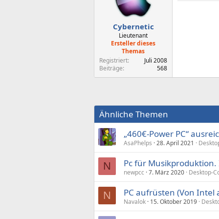
Cybernetic
Lieutenant
Ersteller dieses
Themas
Registriert
Juli 2008
Beiträge
568
Ähnliche Themen
„460€-Power PC“ ausrei
AsaPhelps
28. April 2021
Deskto
Pc für Musikproduktion. 
N
newpcc
7. März 2020
Desktop-C
PC aufrüsten (Von Intel 
N
Navalok
15. Oktober 2019
Deskt