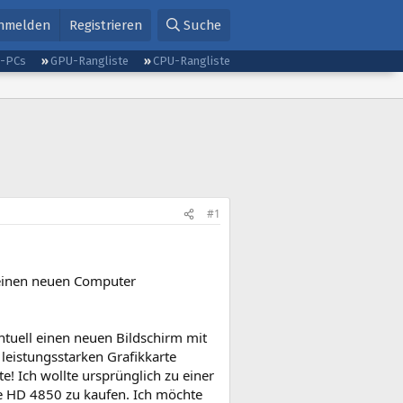
nmelden
Registrieren
Suche
g-PCs
GPU-Rangliste
CPU-Rangliste
#1
 einen neuen Computer
tuell einen neuen Bildschirm mit
leistungsstarken Grafikkarte
! Ich wollte ursprünglich zu einer
e HD 4850 zu kaufen. Ich möchte