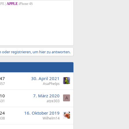
PE |
APPLE
iPhone 4S
 oder registrieren, um hier zu antworten.
47
30. April 2021
857
AsaPhelps
10
7. März 2020
A
631
atze303
24
16. Oktober 2019
038
Wilhelm14