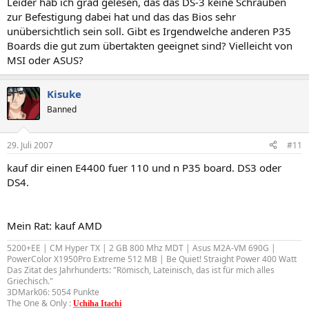
Leider hab ich grad gelesen, das das DS-3 keine Schrauben
zur Befestigung dabei hat und das das Bios sehr
unübersichtlich sein soll. Gibt es Irgendwelche anderen P35
Boards die gut zum übertakten geeignet sind? Vielleicht von
MSI oder ASUS?
Kisuke
Banned
29. Juli 2007
#11
kauf dir einen E4400 fuer 110 und n P35 board. DS3 oder
DS4.
Mein Rat: kauf AMD
5200+EE | CM Hyper TX | 2 GB 800 Mhz MDT | Asus M2A-VM 690G |
PowerColor X1950Pro Extreme 512 MB | Be Quiet! Straight Power 400 Watt
Das Zitat des Jahrhunderts: "Römisch, Lateinisch, das ist für mich alles
Griechisch."
3DMark06: 5054 Punkte
The One & Only :
Uchiha Itachi