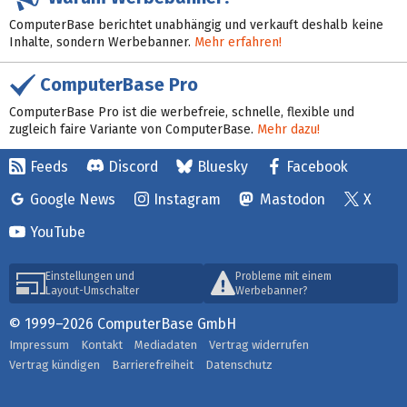
ComputerBase berichtet unabhängig und verkauft deshalb keine
Inhalte, sondern Werbebanner.
Mehr erfahren!
ComputerBase Pro
ComputerBase Pro ist die werbefreie, schnelle, flexible und
zugleich faire Variante von ComputerBase.
Mehr dazu!
Feeds
Discord
Bluesky
Facebook
Google News
Instagram
Mastodon
X
YouTube
Einstellungen und
Probleme mit einem
Layout-Umschalter
Werbebanner?
© 1999–2026 ComputerBase GmbH
Impressum
Kontakt
Mediadaten
Vertrag widerrufen
Vertrag kündigen
Barrierefreiheit
Datenschutz