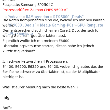
Regeln
Festplatte: Samsung SP2504C
Prozessorlüfter: Zalman CNPS 9500 AT
Podcast
RAMageddon
RTX 5000 „Deals“
Die Roten Komponenten sind die, welche ich mir neu kaufen
werde.
RX 9000 „Deals“
Ideale Gaming-PCs
GPU-Rangliste
Dementsprechend such ich einen Core 2 Duo, der sich für
CPU-Rangliste
wenig Geld sehr gut Übertakten lässt.
Eigentlich wollte ich mit meinem E6600
Übertaktungsversuche starten, diesen habe ich jedoch
kurzfristig verkauft.
Ich schwanke zwischen 4 Prozessoren:
E4400, E4500, E6320 und E6420, wobei ich glaube, das die
6er-Reihe schwerer zu übertakten ist, da der Multiplikator
niedriger ist.
Was ist eurer Meinung nach die beste Wahl ?
mfg
Boffe