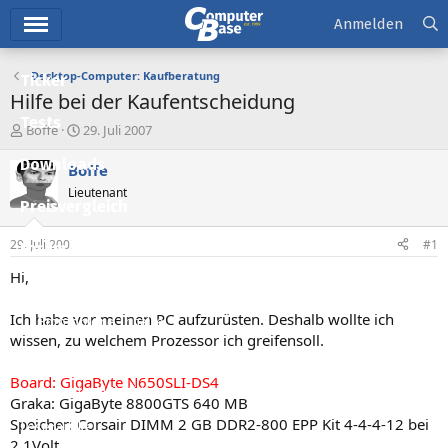
Hauptmenü
Anmelden
Desktop-Computer: Kaufberatung
Ticker
Hilfe bei der Kaufentscheidung
Tests
E
E
Boffe
29. Juli 2007
r
r
Downloads
s
s
Boffe
t
t
Lieutenant
e
e
Preisvergleich
l
l
l
l
29. Juli 2007
#1
Forum
e
t
r
a
Hi,
Aktuelles
m
Ich habe vor meinen PC aufzurüsten. Deshalb wollte ich
Empfohlene Inhalte
wissen, zu welchem Prozessor ich greifensoll.
Neue Beiträge
Board: GigaByte N650SLI-DS4
Neueste Aktivitäten
Graka: GigaByte 8800GTS 640 MB
Speicher: Corsair DIMM 2 GB DDR2-800 EPP Kit 4-4-4-12 bei
Leserartikel
2.1Volt