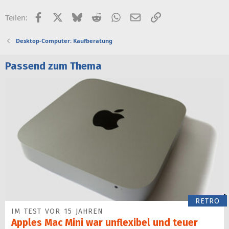
Facebook
X (Twitter)
Bluesky
Reddit
WhatsApp
E-Mail
Link
Teilen:
Desktop-Computer: Kaufberatung
Passend zum Thema
RETRO
IM TEST VOR 15 JAHREN
Apples Mac Mini war unflexibel und teuer