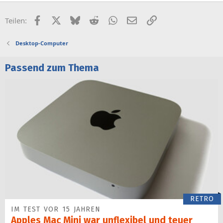
Facebook
X (Twitter)
Bluesky
Reddit
WhatsApp
E-Mail
Link
Teilen:
Desktop-Computer
Passend zum Thema
RETRO
IM TEST VOR 15 JAHREN
Apples Mac Mini war unflexibel und teuer