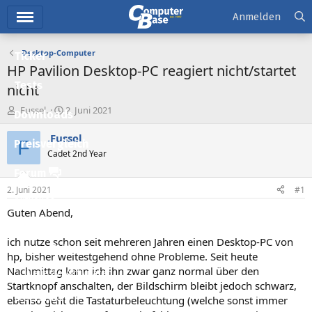
Hauptmenü
Anmelden
Desktop-Computer
Ticker
HP Pavilion Desktop-PC reagiert nicht/startet
Tests
nicht
E
E
.Fussel.
2. Juni 2021
Downloads
r
r
s
s
.Fussel.
F
Preisvergleich
t
t
Cadet 2nd Year
e
e
l
l
Forum
l
l
2. Juni 2021
#1
e
t
Aktuelles
r
a
Guten Abend,
m
Empfohlene Inhalte
ich nutze schon seit mehreren Jahren einen Desktop-PC von
Neue Beiträge
hp, bisher weitestgehend ohne Probleme. Seit heute
Nachmittag kann ich ihn zwar ganz normal über den
Neueste Aktivitäten
Startknopf anschalten, der Bildschirm bleibt jedoch schwarz,
Leserartikel
ebenso geht die Tastaturbeleuchtung (welche sonst immer