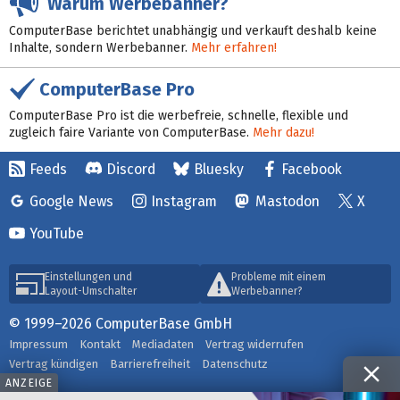
Warum Werbebanner?
ComputerBase berichtet unabhängig und verkauft deshalb keine
Inhalte, sondern Werbebanner.
Mehr erfahren!
ComputerBase Pro
ComputerBase Pro ist die werbefreie, schnelle, flexible und
zugleich faire Variante von ComputerBase.
Mehr dazu!
Feeds
Discord
Bluesky
Facebook
Google News
Instagram
Mastodon
X
YouTube
Einstellungen und
Probleme mit einem
Layout-Umschalter
Werbebanner?
© 1999–2026 ComputerBase GmbH
Impressum
Kontakt
Mediadaten
Vertrag widerrufen
Vertrag kündigen
Barrierefreiheit
Datenschutz