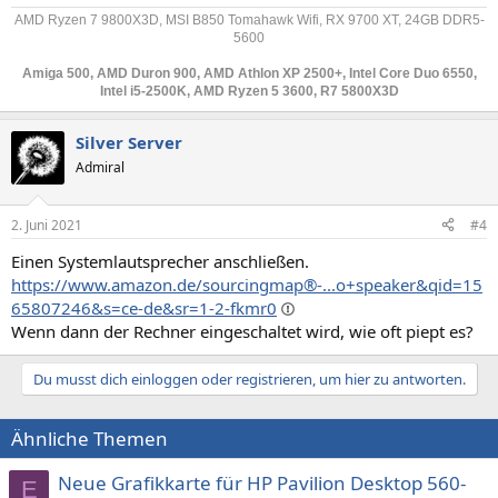
AMD Ryzen 7 9800X3D, MSI B850 Tomahawk Wifi, RX 9700 XT, 24GB DDR5-
5600
Amiga 500, AMD Duron 900, AMD Athlon XP 2500+, Intel Core Duo 6550,
Intel i5-2500K, AMD Ryzen 5 3600, R7 5800X3D
Silver Server
Admiral
2. Juni 2021
#4
Einen Systemlautsprecher anschließen.
https://www.amazon.de/sourcingmap®-...o+speaker&qid=15
65807246&s=ce-de&sr=1-2-fkmr0
Wenn dann der Rechner eingeschaltet wird, wie oft piept es?
Du musst dich einloggen oder registrieren, um hier zu antworten.
Ähnliche Themen
Neue Grafikkarte für HP Pavilion Desktop 560-
E