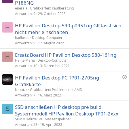
P186NG
eneraia
Grafikkarten: Kaufberatung
Antworten
9
29. Oktober 2023
HP Pavilion Desktop 590-p0951ng GR lässt sich
H
nicht mehr einschalten
haiflosse
Desktop-Computer
Antworten
9
17. August 2022
Ersatz Board HP Pavilion Desktop 580-161ng
H
Heinz-Maria
Desktop-Computer
Antworten
10
3. Dezember 2021
F
HP Pavilion Desktop PC TP01-2705ng
r
Grafikkarte
a
Nexxizz
Grafikkarten: Probleme mit AMD
g
Antworten
7
16. März 2022
e
SSD anschließen HP desktop pre build
S
Systemmodell HP Pavilion Desktop TP01-2xxx
SBMMDeluxe1-9
Massenspeicher
Antworten
28
19. April 2022