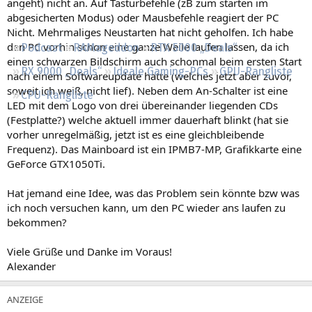
angeht) nicht an. Auf Tasturbefehle (zB zum starten im
Regeln
abgesicherten Modus) oder Mausbefehle reagiert der PC
Nicht. Mehrmaliges Neustarten hat nicht geholfen. Ich habe
den PC vorhin schon eine ganze Weile laufen lassen, da ich
Podcast
RAMageddon
RTX 5000 „Deals“
einen schwarzen Bildschirm auch schonmal beim ersten Start
RX 9000 „Deals“
Ideale Gaming-PCs
GPU-Rangliste
nach einem Softwareupdate hatte (welches jetzt aber zuvor,
soweit ich weiß, nicht lief). Neben dem An-Schalter ist eine
CPU-Rangliste
LED mit dem Logo von drei übereinander liegenden CDs
(Festplatte?) welche aktuell immer dauerhaft blinkt (hat sie
vorher unregelmäßig, jetzt ist es eine gleichbleibende
Frequenz). Das Mainboard ist ein IPMB7-MP, Grafikkarte eine
GeForce GTX1050Ti.
Hat jemand eine Idee, was das Problem sein könnte bzw was
ich noch versuchen kann, um den PC wieder ans laufen zu
bekommen?
Viele Grüße und Danke im Voraus!
Alexander