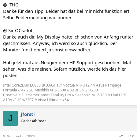
@ -THC-
Danke für den Tipp. Leider hat das bei mir nicht funktioniert.
Selbe Fehlermeldung wie immer.
@ Sir OC-a-lot
Danke auch dir. My Display hatte ich schon von Anfang runter
geschmissen. Anyway, ich werd so auch glücklich. Der
Monitor funktioniert ja sonst einwandfrei.
Hab jetzt mal aus Neugier dem HP Support geschrieben. Mal
sehen, was die meinen. Sofern nützlich, werde ich das hier
posten.
Intel Core2Duo E6850 @ 3.6GHz // Noctua NH-U12P // Asus Rampage
Formula // 4x 2GB Mushkin XP2-8500 // Asus ENGTX280​
Creative X-Fi XtremeGamer Fatal1ty Pro // Seasonic M12-700 // Lian Li PC
A10A // HP w2207 // Vista Ultimate x64​
jforsti
J
Cadet 4th Year
5. September 2007
#18