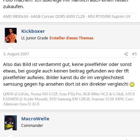
zukaufen.
AMD 9800x3d - 64GB Corsair DDR5 6000 CL28 - MSI RTX5090 Suprim UV
Kickboxer
Lt. Junior Grade
Ersteller dieses Themas
3. August 2007
#5
Also das Bild ist verdammt gut, keine pixelfehler oder sonst
etwas, bei google auch keinen beitrag gefunden wo der tft
pixelfehler aufwies. Bilder kanst du dir im vergleichstest
samsung gegen hp ansehen dort ist ein direkter vergleich!
Q9650 @3,6Ghz, Noctua NH-U12P, Asus P5Q-Pro, 8GB 800er OCZ & G.Skill, ASUS
EAH4850 @ Scythe Musashi, SSD Samsung 830 128GB, Seasonic S12II 430W, Case:
Alienware Area-51 ALX
MacroWelle
Commander