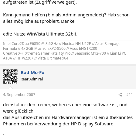
aufgetreten ist (Zugriff verweigert).
Kann jemand helfen (bin als Admin angemeldet)? Hab schon
alles mögliche ausprobiert. Danke.
edit: Nutze WinVista Ultimate 32bit.
Intel Core2Duo E6850 @ 3.6GHz // Noctua NH-U12P // Asus Rampage
Formula // 4x 2GB Mushkin XP2-8500 // Asus ENGTX280​
Creative X-Fi XtremeGamer Fatal1ty Pro // Seasonic M12-700 // Lian Li PC
A10A // HP w2207 // Vista Ultimate x64​
Bad Mo-Fo
Rear Admiral
4. September 2007
#11
deinstallier den treiber, wobei es eher eine software ist, und
werd glücklich
das Ausrufezeichen im Hardwaremanager ist ein altbekanntes
Phänomen bei Verwendung der HP Display Software
.