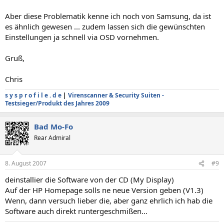
Aber diese Problematik kenne ich noch von Samsung, da ist
es ähnlich gewesen ... zudem lassen sich die gewünschten
Einstellungen ja schnell via OSD vornehmen.
Gruß,
Chris
s y s p r o f i l e . d e
|
Virenscanner & Security Suiten -
Testsieger/Produkt des Jahres 2009
Bad Mo-Fo
Rear Admiral
8. August 2007
#9
deinstallier die Software von der CD (My Display)
Auf der HP Homepage solls ne neue Version geben (V1.3)
Wenn, dann versuch lieber die, aber ganz ehrlich ich hab die
Software auch direkt runtergeschmißen...