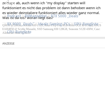
zeitlupe ab, auch wenn ich "my display" starten will
Regeln
funktioniert es nicht das problem ist dann behoben wenn ich
es wieder deinstaliere funktioniert alles wieder ganz normal.
Podcast
RAMageddon
RTX 5000 „Deals“
Was ist da los? woran liegt das?
RX 9000 „Deals“
Ideale Gaming-PCs
GPU-Rangliste
Q9650 @3,6Ghz, Noctua NH-U12P, Asus P5Q-Pro, 8GB 800er OCZ & G.Skill, ASUS
EAH4850 @ Scythe Musashi, SSD Samsung 830 128GB, Seasonic S12II 430W, Case:
CPU-Rangliste
Alienware Area-51 ALX