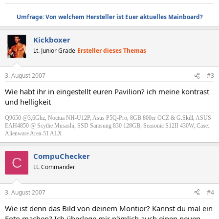
Umfrage: Von welchem Hersteller ist Euer aktuelles Mainboard?
Kickboxer
Lt. Junior Grade
Ersteller dieses Themas
3. August 2007
#3
Wie habt ihr in eingestellt euren Pavilion? ich meine kontrast
und helligkeit
Q9650 @3,6Ghz, Noctua NH-U12P, Asus P5Q-Pro, 8GB 800er OCZ & G.Skill, ASUS
EAH4850 @ Scythe Musashi, SSD Samsung 830 128GB, Seasonic S12II 430W, Case:
Alienware Area-51 ALX
CompuChecker
C
Lt. Commander
3. August 2007
#4
Wie ist denn das Bild von deinem Montior? Kannst du mal ein
Foto machen? Ich überlege mir nämlich auch einen neuen