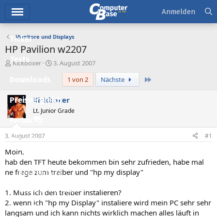
Hauptmenü
Anmelden
Monitore und Displays
Ticker
HP Pavilion w2207
Tests
E
E
Kickboxer
3. August 2007
r
r
Letzte
Downloads
1 von 2
Nächste
s
s
t
t
e
e
Kickboxer
Preisvergleich
l
l
Lt. Junior Grade
l
l
Forum
e
t
r
a
3. August 2007
#1
Aktuelles
m
Moin,
Empfohlene Inhalte
hab den TFT heute bekommen bin sehr zufrieden, habe mal
ne frage zum treiber und "hp my display"
Neue Beiträge
Neueste Aktivitäten
1. Muss ich den treiber instalieren?
2. wenn ich "hp my Display" instaliere wird mein PC sehr sehr
Leserartikel
langsam und ich kann nichts wirklich machen alles läuft in