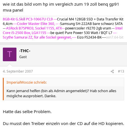
wie ist das bild vom hp im vergleich zum 19 zoll benq gp91
mva panel
8GB-Kit G.Skill PC3-10667U CL9 ---
Crucial M4 128GB SSD + Data Transfer Kit
6,4cm
----Cooler Master Elite 360, -- -
Samsung SH-222AB bare schwarz SATA
--
-ASRock B75PRO3, Sockel 1155, ATX---
powercooler r9270 2gb vram --
-Intel
Core i5-2500 Box, LGA1155 --
-be quiet! Pure Power 530 Watt / BQT L7
---
Scythe Samurai ZZ, für alle Sockel geeignet,----
Eizo FS2434-BK----
win7.64-bit
-THC-
T
Gast
4. September 2007
#13
ImperialWoozie schrieb:
Kann jemand helfen (bin als Admin angemeldet)? Hab schon alles
mögliche ausprobiert. Danke.
Hatte das selbe Problem.
Du musst den Treiber einzeln von der CD auf die HD kopieren.