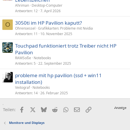
Ahriman
Desktop-Computer
Antworten
12
7. April 2026
3050ti im HP Pavilion kaputt?
O
Ohrensessel
Grafikkarten: Probleme mit Nvidia
Antworten
11
10. November 2025
Touchpad funktioniert trotz Treiber nicht HP
Pavilion
RAMSoße
Notebooks
Antworten
5
22. September 2025
probleme mit hp pavilion (ssd + win11
installation)
Veitograf
Notebooks
Antworten
14
26. Februar 2025
Facebook
X (Twitter)
Bluesky
Reddit
WhatsApp
E-Mail
Link
Teilen:
Monitore und Displays