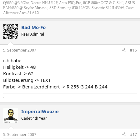
Q9650 @3,6Ghz, Noctua NH-U12P, Asus P5Q-Pro, 8GB 800er OCZ & G.Skill, ASUS
EAH4850 @ Scythe Musashi, SSD Samsung 830 128GB, Seasonic S12II 430W, Case:
Alienware Area-51 ALX
Bad Mo-Fo
Rear Admiral
5. September 2007
#16
ich habe
Helligkeit -> 48
Kontrast -> 62
Bildsteuerung -> TEXT
Farbe -> Benutzerdefiniert -> R 255 G 244 B 244
.
ImperialWoozie
Cadet 4th Year
5. September 2007
#17