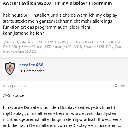
AW: HP Pavilion w2207 "HP my Display" Programm
hab heute SP1 instaliert und siehe da wenn ich my display
starte stockt mein ganzer rechner nicht mehr allerdings
funktioniert das programm auch leider nicht.
kann jemand helfen?
Q9650 @3,6Ghz, Noctua NH-U12P, Asus P5Q-Pro, 8GB 800er OCZ & G.Skill, ASUS
EAH4850 @ Scythe Musashi, SSD Samsung 830 128GB, Seasonic S12II 430W, Case:
Alienware Area-51 ALX
serafen666
Lt. Commander
8. August 2007
#8
@Kickboxer
Ich würde Dir raten, nur den Display-Treiber, jedoch nicht
myDisplay zu installieren - bei mir wurde zwar das System
nicht ausgebremst, allerdings traten sporadisch Bluescreens
auf, die nach Deinstallation von myDisplay verschwanden ...