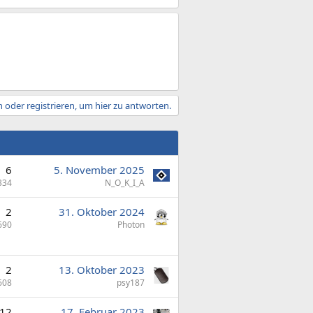
 oder registrieren, um hier zu antworten.
6
5. November 2025
334
N_O_K_I_A
2
31. Oktober 2024
690
Photon
2
13. Oktober 2023
608
psy187
12
17. Februar 2023