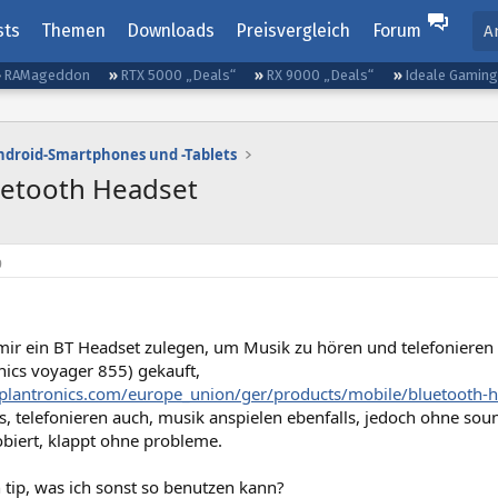
sts
Themen
Downloads
Preisvergleich
Forum
A
RAMageddon
RTX 5000 „Deals“
RX 9000 „Deals“
Ideale Gamin
ndroid-Smartphones und -Tablets
etooth Headset
9
mir ein BT Headset zulegen, um Musik zu hören und telefonieren
onics voyager 855) gekauft,
plantronics.com/europe_union/ger/products/mobile/bluetooth-
es, telefonieren auch, musik anspielen ebenfalls, jedoch ohne so
obiert, klappt ohne probleme.
n tip, was ich sonst so benutzen kann?