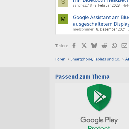
S
sanchezz18
9. Februar 2023
Hi-F
Google Assistant am Blu
M
ausgeschaltetem Displa
medsommer
8. Dezember 2021
Facebook
X (Twitter)
Bluesky
Reddit
What
Teilen:
Foren
Smartphone, Tablets und Co.
A
Passend zum Thema