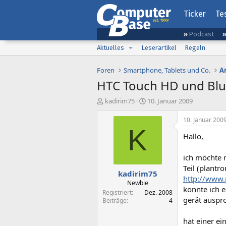
Ticker
Te
Podcast
Aktuelles
Leserartikel
Regeln
Foren
Smartphone, Tablets und Co.
A
HTC Touch HD und Blu
E
E
kadirim75
10. Januar 2009
r
r
s
s
10. Januar 200
t
t
K
Hallo,
e
e
l
l
l
l
ich möchte 
e
t
Teil (plantr
kadirim75
r
a
http://www.
m
Newbie
konnte ich 
Registriert
Dez. 2008
gerät auspr
Beiträge
4
hat einer ei