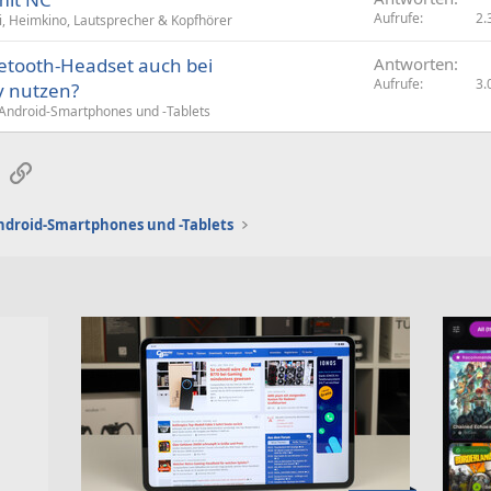
Aufrufe
2.
i, Heimkino, Lautsprecher & Kopfhörer
etooth-Headset auch bei
Antworten
Aufrufe
3.
y nutzen?
Android-Smartphones und -Tablets
sApp
E-Mail
Link
ndroid-Smartphones und -Tablets