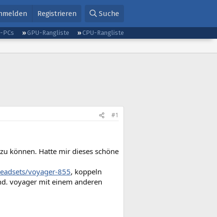
nmelden
Registrieren
Suche
g-PCs
GPU-Rangliste
CPU-Rangliste
#1
 zu können. Hatte mir dieses schöne
headsets/voyager-855
, koppeln
und. voyager mit einem anderen