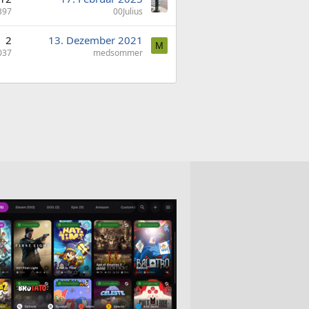
397
00Julius
2
13. Dezember 2021
M
037
medsommer