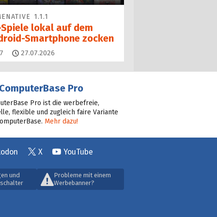
ENATIVE 1.1.1
-Spiele lokal auf dem
droid-Smartphone zocken
Kommentare
7
27.07.2026
ComputerBase Pro
terBase Pro ist die werbefreie,
lle, flexible und zugleich faire Variante
ComputerBase.
Mehr dazu!
todon
X
YouTube
gen und
Probleme mit einem
schalter
Werbebanner?