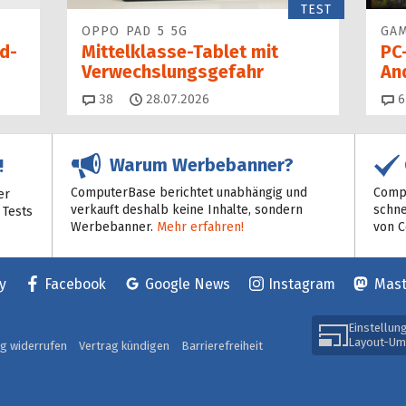
TEST
OPPO PAD 5 5G
GAM
d-
Mittelklasse-Tablet mit
PC
Verwechslungsgefahr
An
Kommentare
38
28.07.2026
6
Warum Werbebanner?
!
ComputerBase berichtet unabhängig und
Compu
er
verkauft deshalb keine Inhalte, sondern
schne
 Tests
Werbebanner.
Mehr erfahren!
von 
y
Facebook
Google News
Instagram
Mas
Einstellun
Layout-Um
ag widerrufen
Vertrag kündigen
Barrierefreiheit