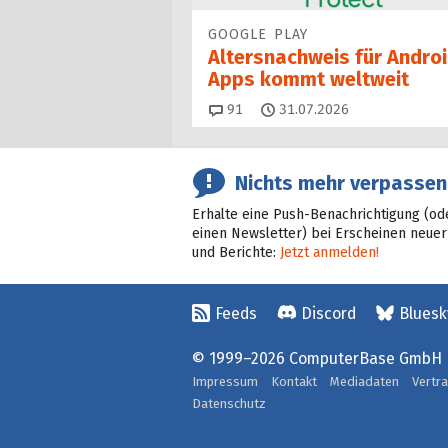
GOOGLE PLAY
Altersnachweis für Androi
Apps kommt weltweit
Kommentare
91
31.07.2026
Nichts mehr verpassen
Erhalte eine Push-Benachrichtigung (od
einen Newsletter) bei Erscheinen neuer
und Berichte:
Jetzt anmelden!
Feeds
Discord
Bluesk
© 1999–2026 ComputerBase GmbH
Impressum
Kontakt
Mediadaten
Vertr
Datenschutz