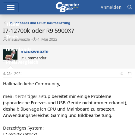
Hauptmenü
Anmelden
Mainboards und CPUs: Kaufberatung
Ticker
I7-12700k oder R9 5900X?
Tests
E
E
mausweazle
4. Mai 2022
r
r
Downloads
s
s
mausweazle
t
t
Lt. Commander
e
e
Preisvergleich
l
l
l
l
4. Mai 2022
#1
Forum
e
t
r
a
Hallihallo liebe Community,
Aktuelles
m
mein derzeitiges Setup bereitet mir einige Probleme
Empfohlene Inhalte
(sporadische Freezes und USB-Geräte nicht immer erkannt),
Neue Beiträge
deshalb überlege ich CPU und Mainboard zu ersetzen.
Anwendungsbereiche: Gaming und Bildbearbeitung.
Neueste Aktivitäten
Derzeitiges System:
Leserartikel
I7 6850K (Stock)