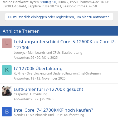
Meine Hardware:
Ryzen
5800X@5.0
, Fuma 2, B550 Phantom 4/ac, 16 GB
3200CL-16 RAM, Sapphire Pulse 9070XT, Seasonic Prime GX-650
Du musst dich einloggen oder registrieren, um hier zu antworten.
Ähnliche Themen
Leistungsunterschied Core i5-12600K zu Core i7-
L
12700K
Leonxyz
Mainboards und CPUs: Kaufberatung
Antworten
26
20. März 2025
I7 12700k Übertaktung
K
KoNine
Overclocking und Undervolting von Intel-Systemen
Antworten
18
12. November 2025
Luftkühler für i7-12700K gesucht
Casperfly
Luftkühlung
Antworten
9
29. Juni 2025
Intel Core i7-12700K/KF noch kaufen?
B
blende11
Mainboards und CPUs: Kaufberatung