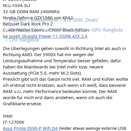
Regeln
MSI X99A SLI
32 GB DDR4 RAM 2400Mhz
Nvidia Geforce GTX1080 von KFA2
Podcast
RAMageddon
RTX 5000 „Deals“
BeQuiet Dark Rock Pro 2
Coolermaster Cosmos C700P Black Edition
RX 9000 „Deals“
Ideale Gaming-PCs
GPU-Rangliste
be quiet! Straight Power 11 550W ATX 2.4
CPU-Rangliste
Die Überlegungen gehen sowohl in Richtung Intel als auch in
Richtung AMD. Der 5900X hat mir wegen der
Leistungsaufnahme und Temperatur besser gefallen, dafür
haben die Mainboards bei Intel mehr bzw. neuere
Ausstattung (PCIe 5.0, mehr M.2 Slots).
Preislich gibt sich das Ganze nicht viel. RAM und Kühler wollte
ich erstmal nicht ersetzen, auch wenn ich weiß, dass besserer
RAM u.U. mehr Performance bedeuten könnte. Der RAM
würde für mich erst dann anstehen, wenn ich auch die
Grafikkarte ersetze.
Intel:
I7-12700K
Asus Prime Z690-P Wifi D4
(leider etwas wenige externe USB