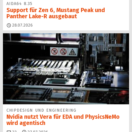
AIDA64 8.35
Support für Zen 6, Mustang Peak und
Panther Lake-R ausgebaut
28.07.2026
CHIPDESIGN UND ENGINEERING
Nvidia nutzt Vera für EDA und PhysicsNeMo
wird agentisch
Kommentare