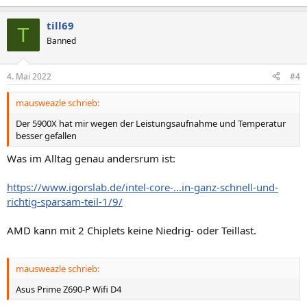
till69
T
Banned
4. Mai 2022
#4
mausweazle schrieb:
Der 5900X hat mir wegen der Leistungsaufnahme und Temperatur
besser gefallen
Was im Alltag genau andersrum ist:
https://www.igorslab.de/intel-core-...in-ganz-schnell-und-
richtig-sparsam-teil-1/9/
AMD kann mit 2 Chiplets keine Niedrig- oder Teillast.
mausweazle schrieb:
Asus Prime Z690-P Wifi D4