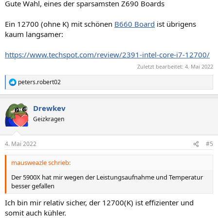
Gute Wahl, eines der sparsamsten Z690 Boards
Ein 12700 (ohne K) mit schönen
B660 Board
ist übrigens
kaum langsamer:
https://www.techspot.com/review/2391-intel-core-i7-12700/
Zuletzt bearbeitet:
4. Mai 2022
peters.robert02
R
e
a
Drewkev
k
t
Geizkragen
i
o
n
4. Mai 2022
#5
e
n
mausweazle schrieb:
:
Der 5900X hat mir wegen der Leistungsaufnahme und Temperatur
besser gefallen
Ich bin mir relativ sicher, der 12700(K) ist effizienter und
somit auch kühler.