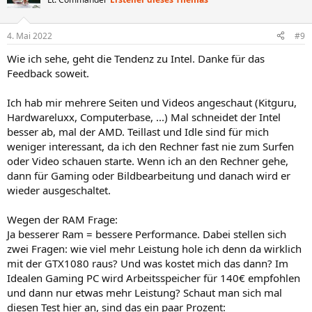
i
o
n
4. Mai 2022
#9
e
n
Wie ich sehe, geht die Tendenz zu Intel. Danke für das
:
Feedback soweit.
Ich hab mir mehrere Seiten und Videos angeschaut (Kitguru,
Hardwareluxx, Computerbase, ...) Mal schneidet der Intel
besser ab, mal der AMD. Teillast und Idle sind für mich
weniger interessant, da ich den Rechner fast nie zum Surfen
oder Video schauen starte. Wenn ich an den Rechner gehe,
dann für Gaming oder Bildbearbeitung und danach wird er
wieder ausgeschaltet.
Wegen der RAM Frage:
Ja besserer Ram = bessere Performance. Dabei stellen sich
zwei Fragen: wie viel mehr Leistung hole ich denn da wirklich
mit der GTX1080 raus? Und was kostet mich das dann? Im
Idealen Gaming PC wird Arbeitsspeicher für 140€ empfohlen
und dann nur etwas mehr Leistung? Schaut man sich mal
diesen Test hier an, sind das ein paar Prozent: