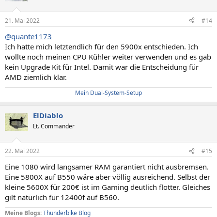
i
o
n
21. Mai 2022
#14
e
n
@quante1173
:
Ich hatte mich letztendlich für den 5900x entschieden. Ich
wollte noch meinen CPU Kühler weiter verwenden und es gab
kein Upgrade Kit für Intel. Damit war die Entscheidung für
AMD ziemlich klar.
Mein Dual-System-Setup
ElDiablo
Lt. Commander
22. Mai 2022
#15
Eine 1080 wird langsamer RAM garantiert nicht ausbremsen.
Eine 5800X auf B550 wäre aber völlig ausreichend. Selbst der
kleine 5600X für 200€ ist im Gaming deutlich flotter. Gleiches
gilt natürlich für 12400f auf B560.
Meine Blogs:
Thunderbike Blog