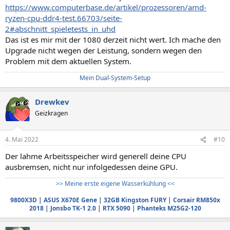
https://www.computerbase.de/artikel/prozessoren/amd-
ryzen-cpu-ddr4-test.66703/seite-
2#abschnitt_spieletests_in_uhd
Das ist es mir mit der 1080 derzeit nicht wert. Ich mache den
Upgrade nicht wegen der Leistung, sondern wegen den
Problem mit dem aktuellen System.
Mein Dual-System-Setup
Drewkev
Geizkragen
4. Mai 2022
#10
Der lahme Arbeitsspeicher wird generell deine CPU
ausbremsen, nicht nur infolgedessen deine GPU.
>> Meine erste eigene Wasserkühlung <<
9800X3D
|
ASUS X670E Gene
|
32GB Kingston FURY
|
Corsair RM850x
2018
|
Jonsbo TK-1 2.0
|
RTX 5090
|
Phanteks M25G2-120