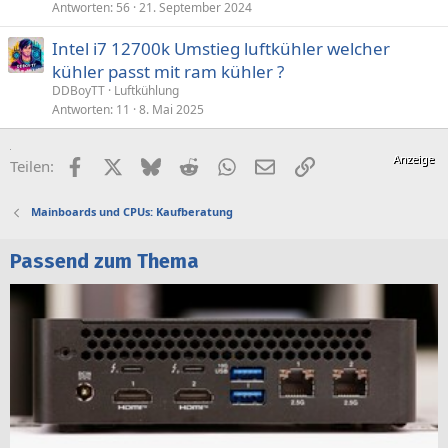
Antworten
56
21. September 2024
Intel i7 12700k Umstieg luftkühler welcher
kühler passt mit ram kühler ?
DDBoyTT
Luftkühlung
Antworten
11
8. Mai 2025
Facebook
X (Twitter)
Bluesky
Reddit
WhatsApp
E-Mail
Link
Teilen:
Mainboards und CPUs: Kaufberatung
Passend zum Thema