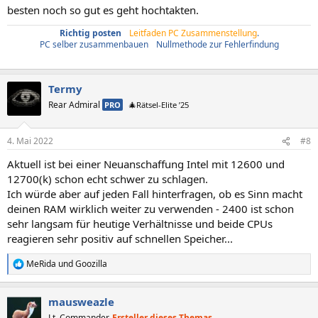
besten noch so gut es geht hochtakten.
Richtig posten
/
Leitfaden PC Zusammenstellung
.
PC selber zusammenbauen
/
Nullmethode zur Fehlerfindung
Termy
Rear Admiral
PRO
🎄Rätsel-Elite ’25
4. Mai 2022
#8
Aktuell ist bei einer Neuanschaffung Intel mit 12600 und
12700(k) schon echt schwer zu schlagen.
Ich würde aber auf jeden Fall hinterfragen, ob es Sinn macht
deinen RAM wirklich weiter zu verwenden - 2400 ist schon
sehr langsam für heutige Verhältnisse und beide CPUs
reagieren sehr positiv auf schnellen Speicher...
MeRida
und
Goozilla
R
e
a
mausweazle
k
t
Lt. Commander
Ersteller dieses Themas