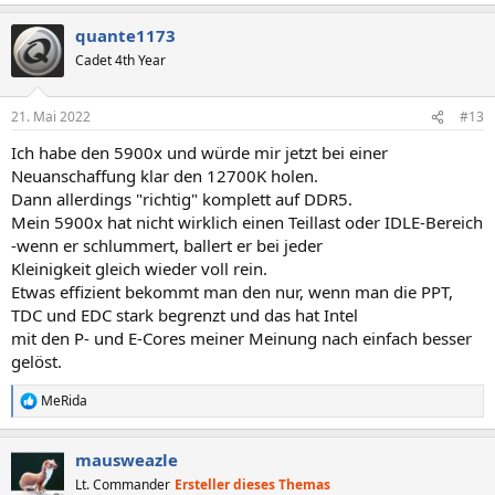
e
a
quante1173
k
t
Cadet 4th Year
i
o
n
21. Mai 2022
#13
e
n
Ich habe den 5900x und würde mir jetzt bei einer
:
Neuanschaffung klar den 12700K holen.
Dann allerdings "richtig" komplett auf DDR5.
Mein 5900x hat nicht wirklich einen Teillast oder IDLE-Bereich
-wenn er schlummert, ballert er bei jeder
Kleinigkeit gleich wieder voll rein.
Etwas effizient bekommt man den nur, wenn man die PPT,
TDC und EDC stark begrenzt und das hat Intel
mit den P- und E-Cores meiner Meinung nach einfach besser
gelöst.
MeRida
R
e
a
mausweazle
k
t
Lt. Commander
Ersteller dieses Themas