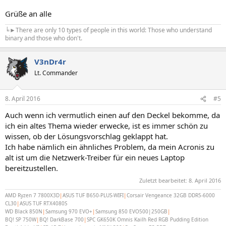
Grüße an alle
╘►There are only 10 types of people in this world: Those who understand
binary and those who don't.
V3nDr4r
Lt. Commander
8. April 2016
#5
Auch wenn ich vermutlich einen auf den Deckel bekomme, da
ich ein altes Thema wieder erwecke, ist es immer schön zu
wissen, ob der Lösungsvorschlag geklappt hat.
Ich habe nämlich ein ähnliches Problem, da mein Acronis zu
alt ist um die Netzwerk-Treiber für ein neues Laptop
bereitzustellen.
Zuletzt bearbeitet:
8. April 2016
AMD Ryzen 7 7800X3D
|
ASUS TUF B650-PLUS-WIFI
|
Corsair Vengeance 32GB DDR5-6000
CL30
|
ASUS TUF RTX4080S
WD Black 850N
|
Samsung 970 EVO+
|
Samsung 850 EVO500|250GB
|
BQ! SP 750W
|
BQ! DarkBase 700
|
SPC GK650K Omnis Kailh Red RGB Pudding Edition