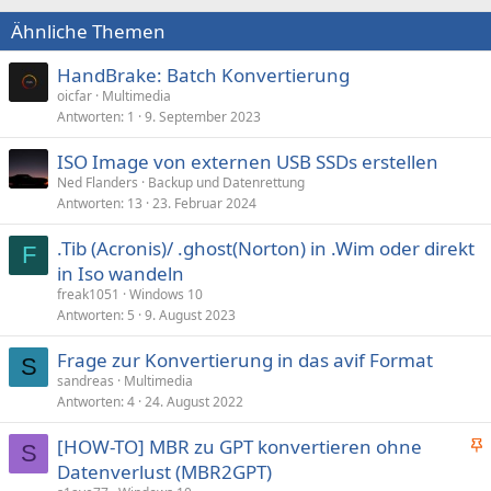
Ähnliche Themen
HandBrake: Batch Konvertierung
oicfar
Multimedia
Antworten
1
9. September 2023
ISO Image von externen USB SSDs erstellen
Ned Flanders
Backup und Datenrettung
Antworten
13
23. Februar 2024
.Tib (Acronis)/ .ghost(Norton) in .Wim oder direkt
F
in Iso wandeln
freak1051
Windows 10
Antworten
5
9. August 2023
Frage zur Konvertierung in das avif Format
S
sandreas
Multimedia
Antworten
4
24. August 2022
[HOW-TO] MBR zu GPT konvertieren ohne
S
n
Datenverlust (MBR2GPT)
g