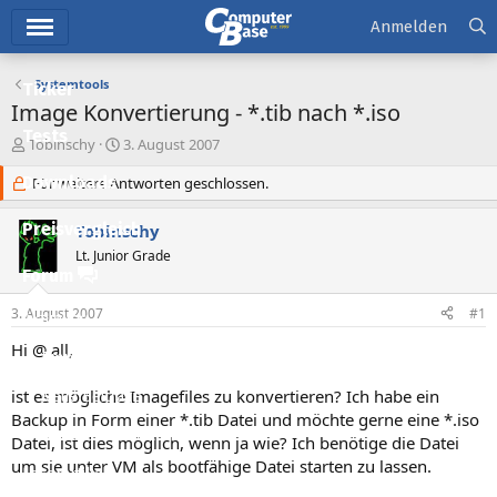
Hauptmenü
Anmelden
Systemtools
Ticker
Image Konvertierung - *.tib nach *.iso
Tests
E
E
Tobinschy
3. August 2007
r
r
Downloads
s
Für weitere Antworten geschlossen.
s
t
t
e
e
Preisvergleich
Tobinschy
l
l
Lt. Junior Grade
l
l
Forum
e
t
r
a
3. August 2007
#1
Aktuelles
m
Hi @ all,
Empfohlene Inhalte
ist es mögliche Imagefiles zu konvertieren? Ich habe ein
Neue Beiträge
Backup in Form einer *.tib Datei und möchte gerne eine *.iso
Neueste Aktivitäten
Datei, ist dies möglich, wenn ja wie? Ich benötige die Datei
um sie unter VM als bootfähige Datei starten zu lassen.
Leserartikel