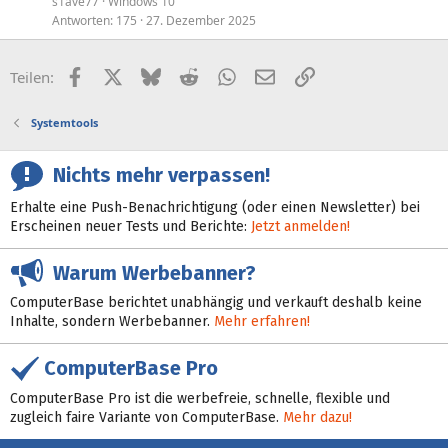
s1ave77
Windows 10
e
Antworten
175
27. Dezember 2025
p
i
Facebook
X (Twitter)
Bluesky
Reddit
WhatsApp
E-Mail
Link
Teilen:
n
n
Systemtools
t
Nichts mehr verpassen!
Erhalte eine Push-Benachrichtigung (oder einen Newsletter) bei
Erscheinen neuer Tests und Berichte:
Jetzt anmelden!
Warum Werbebanner?
ComputerBase berichtet unabhängig und verkauft deshalb keine
Inhalte, sondern Werbebanner.
Mehr erfahren!
ComputerBase Pro
ComputerBase Pro ist die werbefreie, schnelle, flexible und
zugleich faire Variante von ComputerBase.
Mehr dazu!