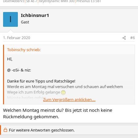
DeathAdderV3
|
SB AE-7
|
beyerdynamic MMX 300
|
PreSonus E3.5BT
Ichbinsnur1
I
Gast
1. Februar 2020
#6
Tobinschy schrieb:
HI,
@ -oSi- & niz:
Danke für eure Tipps und Ratschläge!
Werde es am Montag mal versuchen und schauen auf welchem
Wege ich zum Erfolg gelange
Müsste beides gehen.
Zum Vergrößern anklicken....
Grüße an alle
Welchen Montag meinst du? Bis jetzt ist noch keine
Rückmeldung gekommen.
Für weitere Antworten geschlossen.