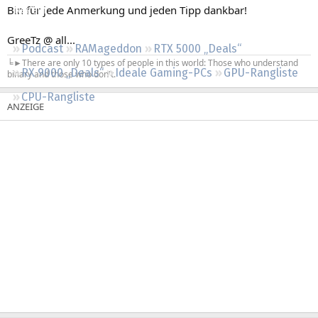
Bin für jede Anmerkung und jeden Tipp dankbar!
Regeln
GreeTz @ all...
Podcast
RAMageddon
RTX 5000 „Deals“
╘►There are only 10 types of people in this world: Those who understand
RX 9000 „Deals“
Ideale Gaming-PCs
GPU-Rangliste
binary and those who don't.
CPU-Rangliste