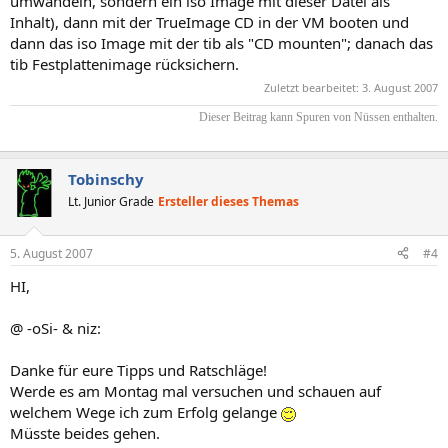
umwandeln, sondern ein iso Image mit dieser Datei als
Inhalt), dann mit der TrueImage CD in der VM booten und
dann das iso Image mit der tib als "CD mounten"; danach das
tib Festplattenimage rücksichern.
Zuletzt bearbeitet:
3. August 2007
Dieser Beitrag kann Spuren von Nüssen enthalten.​
Tobinschy
Lt. Junior Grade
Ersteller dieses Themas
5. August 2007
#4
HI,
@ -oSi- & niz:
Danke für eure Tipps und Ratschläge!
Werde es am Montag mal versuchen und schauen auf
welchem Wege ich zum Erfolg gelange
Müsste beides gehen.