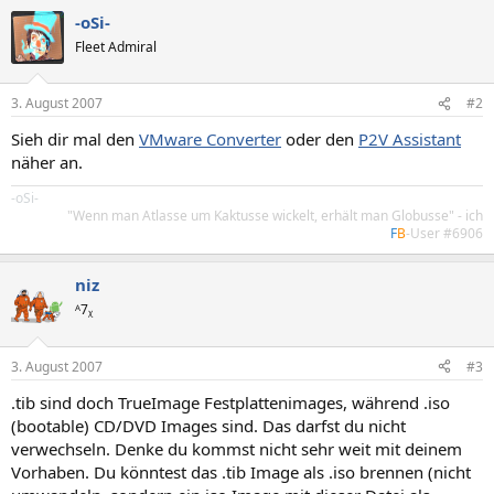
-oSi-
Fleet Admiral
3. August 2007
#2
Sieh dir mal den
VMware Converter
oder den
P2V Assistant
näher an.
-oSi-
"Wenn man Atlasse um Kaktusse wickelt, erhält man Globusse" - ich
F
B
-User #6906
niz
ᴬ7ᵪ
3. August 2007
#3
.tib sind doch TrueImage Festplattenimages, während .iso
(bootable) CD/DVD Images sind. Das darfst du nicht
verwechseln. Denke du kommst nicht sehr weit mit deinem
Vorhaben. Du könntest das .tib Image als .iso brennen (nicht