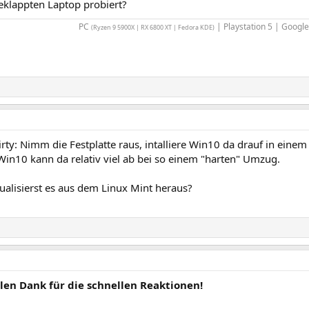
eklappten Laptop probiert?
PC
| Playstation 5 | Google 
(Ryzen 9 5900X | RX 6800 XT | Fedora KDE)
rty: Nimm die Festplatte raus, intalliere Win10 da drauf in ein
Win10 kann da relativ viel ab bei so einem "harten" Umzug.
ualisierst es aus dem Linux Mint heraus?
elen Dank für die schnellen Reaktionen!