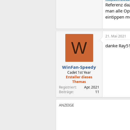
Referenz da
man alle Opt
eintippen mu
21. Mai 2021
W
danke Ray51
WinFan-Speedy
Cadet 1st Year
Ersteller dieses
Themas
Registriert
Apr. 2021
Beiträge
11