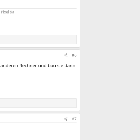
Pixel 9a​
#6
em anderen Rechner und bau sie dann
#7