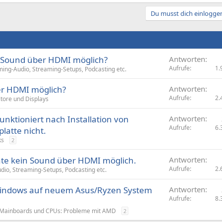
Du musst dich einloggen
1 Sound über HDMI möglich?
Antworten
Aufrufe
1.
ing-Audio, Streaming-Setups, Podcasting etc.
er HDMI möglich?
Antworten
Aufrufe
2.
tore und Displays
nktioniert nach Installation von
Antworten
Aufrufe
6.
latte nicht.
ks
2
te kein Sound über HDMI möglich.
Antworten
Aufrufe
2.
io, Streaming-Setups, Podcasting etc.
 Windows auf neuem Asus/Ryzen System
Antworten
Aufrufe
8.
Mainboards und CPUs: Probleme mit AMD
2