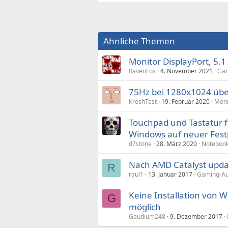
Ähnliche Themen
Monitor DisplayPort, 5.
RavenFox
4. November 2021
Gam
75Hz bei 1280x1024 üb
KreshTest
19. Februar 2020
Moni
Touchpad und Tastatur fu
Windows auf neuer Festp
d7stone
28. März 2020
Noteboo
Nach AMD Catalyst upda
R
raul1
13. Januar 2017
Gaming-Aud
Keine Installation von
G
möglich
Gaudium248
9. Dezember 2017