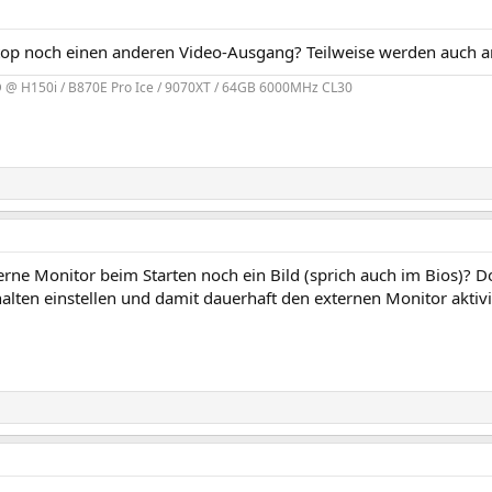
top noch einen anderen Video-Ausgang? Teilweise werden auch a
 @ H150i / B870E Pro Ice / 9070XT / 64GB 6000MHz CL30
erne Monitor beim Starten noch ein Bild (sprich auch im Bios)? D
alten einstellen und damit dauerhaft den externen Monitor aktivi