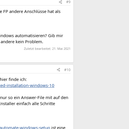
#9
die FP andere Anschlüsse hat als
 Windows automatisieren? Gib mir
es andere kein Problem.
Zuletzt bearbeitet:
21. Mai 2021
#10
ier finde ich:
d-installation-windows-10
 nur so ein Answer-File mit auf den
taller einfach alle Schritte
/automate-windows-setup
ist eine