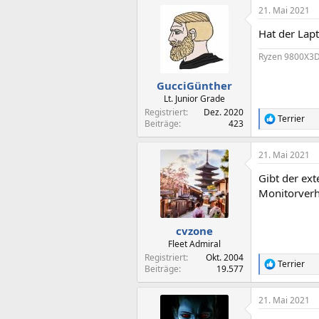
21. Mai 2021
Hat der Lap
Ryzen 9800X3D
GucciGünther
Lt. Junior Grade
Registriert
Dez. 2020
Terrier
R
Beiträge
423
e
a
21. Mai 2021
k
t
Gibt der ext
i
o
Monitorverh
n
e
n
cvzone
:
Fleet Admiral
Registriert
Okt. 2004
Terrier
R
Beiträge
19.577
e
a
21. Mai 2021
k
t