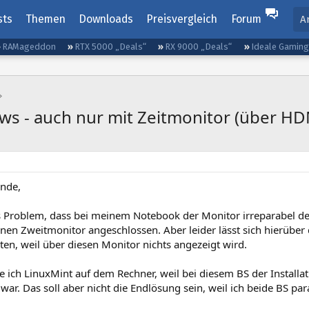
sts
Themen
Downloads
Preisvergleich
Forum
A
RAMageddon
RTX 5000 „Deals“
RX 9000 „Deals“
Ideale Gamin
ows - auch nur mit Zeitmonitor (über HD
nde,
s Problem, dass bei meinem Notebook der Monitor irreparabel def
nen Zweitmonitor angeschlossen. Aber leider lässt sich hierüber
hten, weil über diesen Monitor nichts angezeigt wird.
e ich LinuxMint auf dem Rechner, weil bei diesem BS der Install
r war. Das soll aber nicht die Endlösung sein, weil ich beide BS para