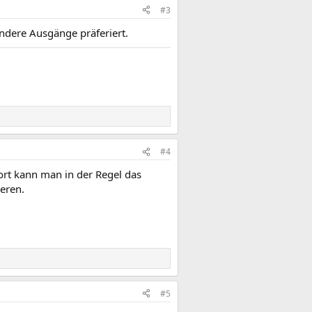
#3
ndere Ausgänge präferiert.
#4
ort kann man in der Regel das
eren.
#5