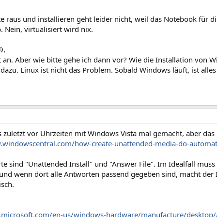
te raus und installieren geht leider nicht, weil das Notebook für 
 Nein, virtualisiert wird nix.
9,
t an. Aber wie bitte gehe ich dann vor? Wie die Installation von
s dazu. Linux ist nicht das Problem. Sobald Windows läuft, ist all
s zuletzt vor Uhrzeiten mit Windows Vista mal gemacht, aber das h
.windowscentral.com/how-create-unattended-media-do-automate
te sind "Unattended Install" und "Answer File". Im Idealfall muss
k und wenn dort alle Antworten passend gegeben sind, macht der Ins
isch.
s.microsoft.com/en-us/windows-hardware/manufacture/desktop