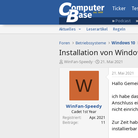
Ticker
Te
Podcast
Aktuelles
Leserartikel
Regeln
Foren
Betriebssysteme
Windows 10
Installation von Wind
E
E
WinFan-Speedy
21. Mai 2021
r
r
s
s
21. Mai 2021
t
t
W
Hallo Gemei
e
e
l
l
l
l
ich habe da
e
t
Anschluss ei
WinFan-Speedy
r
a
nicht einric
m
Cadet 1st Year
Registriert
Apr. 2021
Zur Zeit hab
Beiträge
11
installierba