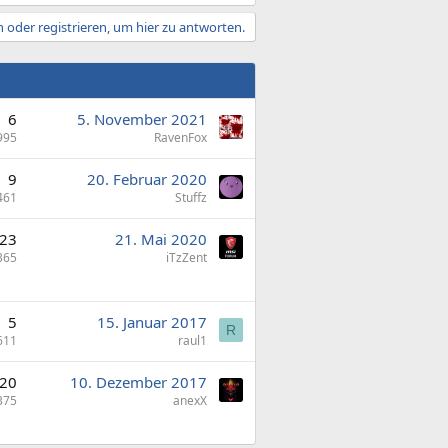
 oder registrieren, um hier zu antworten.
6
5. November 2021
995
RavenFox
9
20. Februar 2020
461
Stuffz
23
21. Mai 2020
365
iTzZent
5
15. Januar 2017
R
611
raul1
20
10. Dezember 2017
375
anexX