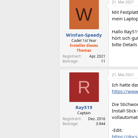
21. Mai 2021
W
Mit Festplat
mein Laptop.
Hallo Ray51
WinFan-Speedy
hört sich gu
Cadet 1st Year
bitte Detail
Ersteller dieses
Themas
Registriert
Apr. 2021
Beiträge
11
21. Mai 2021
R
Ich hatte da
https://www
Die Stichwor
Ray519
Install-Stic
Captain
vollautomat
Registriert
Dez. 2016
Beiträge
3.944
-Edit:
https://doc