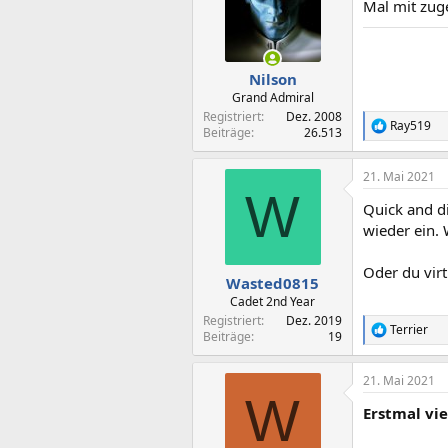
Mal mit zug
i
o
n
e
n
Nilson
:
Grand Admiral
Registriert
Dez. 2008
Ray519
R
Beiträge
26.513
e
a
21. Mai 2021
k
W
t
Quick and di
i
o
wieder ein. 
n
e
Oder du virt
n
Wasted0815
:
Cadet 2nd Year
Registriert
Dez. 2019
Terrier
R
Beiträge
19
e
a
21. Mai 2021
k
W
t
Erstmal vi
i
o
n