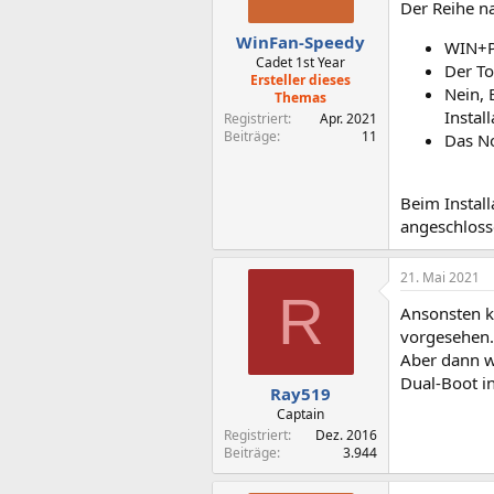
Der Reihe n
e
n
WinFan-Speedy
WIN+P 
:
Cadet 1st Year
Der To
Ersteller dieses
Nein, 
Themas
Instal
Registriert
Apr. 2021
Beiträge
11
Das No
Beim Install
angeschloss
21. Mai 2021
R
Ansonsten k
vorgesehen.
Aber dann w
Dual-Boot in
Ray519
Captain
Registriert
Dez. 2016
Beiträge
3.944