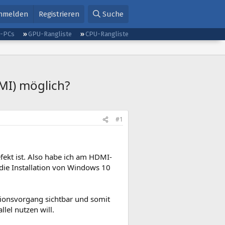
nmelden
Registrieren
Suche
g-PCs
GPU-Rangliste
CPU-Rangliste
MI) möglich?
#1
ekt ist. Also habe ich am HDMI-
 die Installation von Windows 10
ationsvorgang sichtbar und somit
llel nutzen will.